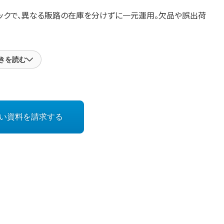
ジックで、異なる販路の在庫を分けずに一元運用。欠品や誤出荷
きを読む
業に標準対応。
い資料を請求する
ます。
ル業界の現場課題を解決するWMSです。