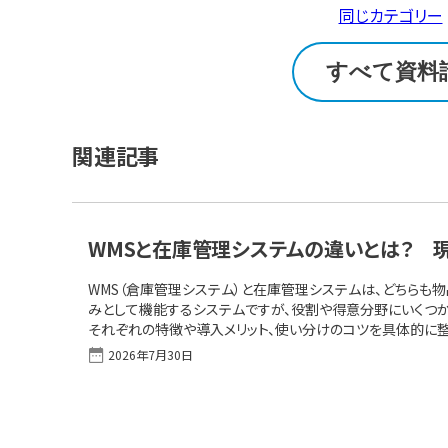
同じカテゴリー
すべて資料
関連記事
WMSと在庫管理システムの違いとは？ 
WMS（倉庫管理システム）と在庫管理システムは、どちらも
みとして機能するシステムですが、役割や得意分野にいくつか
それぞれの特徴や導入メリット、使い分けのコツを具体的に
立に役立つ、システム選定のポイントや併用の考え方までわか
2026年7月30日
ジでまず理解！「WMS（倉庫管理システム）」の主な機能、メリ
人気・定番・おすすめの製品をチェック WMSと在庫管理シス
ること在庫管理システムが得意なことWMSか在庫管理シス
[&hellip;]