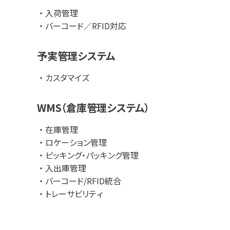
入荷管理
このようなお悩みには、ぜひご相談ください。
バーコード／RFID対応
【サポート体制】
予実管理システム
① 自社のクラウド環境で安全に運用できます
② 技術者が社内に常駐しているため、対応が早い
カスタマイズ
③ 24時間365日体制の運用監視と保守サポート
【導入実績】
WMS（倉庫管理システム）
・ アパレルメーカー・専門店・EC事業者
在庫管理
・ 物流倉庫事業者・DC/TC対応センター
ロケーション管理
・ 大手ECモールとの連携も実績多数
ピッキング・パッキング管理
業態に合わせた柔軟なカスタマイズで導入実績多数！
入出庫管理
ハンズフリーのご提案も可能ですので、お気軽にお申し
バーコード/RFID統合
トレーサビリティ
公式HPはこちら↓
https://www.toukei.co.jp/service/industry/logisti