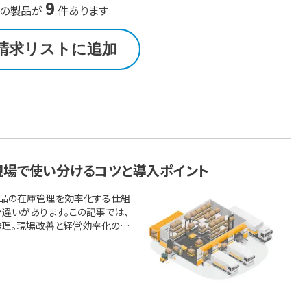
9
の製品が
件あります
請求リストに追加
現場で使い分けるコツと導入ポイント
物品の在庫管理を効率化する仕組
違いがあります。この記事では、
整理。現場改善と経営効率化の両
りやすく解説します。 この1ペー
ット／デメリット、選定ポイント｜
テムの違いとはWMSで実現でき
テムか、自社はどちらが