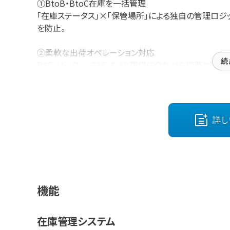
①BtoB・BtoC在庫を一括管理
「在庫ステータス」×「保管場所」による独自の管理ロ
を防止。
②柔軟な出荷オペレーション対応
続
DAS、ソーター、GAS、など、現場に合わせた機器と連携。
出荷量や商品特性に応じて、最適な作業設計が可能。
③作業効率を高めるスマホハンディ対応
Androidスマホ×リングスキャナによるハンズフリー作
詳し
入荷～棚卸まで、全作業をスマートかつ安価に実現でき
【CLOWS】は上記以外にも多彩な機能を備えたアパレ
・ ECと店舗の在庫を分けずに管理したい
機能
・ 出荷量が増えて現場が回らない
在庫管理システム
・ 人手不足でも正確な作業を実現したい