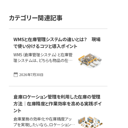
カテゴリー関連記事
WMSと在庫管理システムの違いとは？ 現場
で使い分けるコツと導入ポイント
WMS（倉庫管理システム）と在庫管
理システムは、どちらも物品の在庫
管理を効率化する仕組みとして機
能するシステムですが、役割や得意
2026年7月30日
分野にいくつか違いがあります。この
記事では、それぞれの特徴や導入メ
リット、使い分けのコツを具体的に整
理。現場改善と経営効率化の両立に
倉庫ロケーション管理を利用した在庫の管理
役立つ、システム選定のポイントや
方法｜在庫精度と作業効率を高める実践ポイ
併用の考え方までわかりやすく解説
ント
します。 この1ページでまず理解！
「WMS（倉庫管理システム）」の主な
倉庫業務の効率化や在庫精度アッ
機能、メリット／デメリット、選定ポイ
プを実現したいなら、ロケーション管