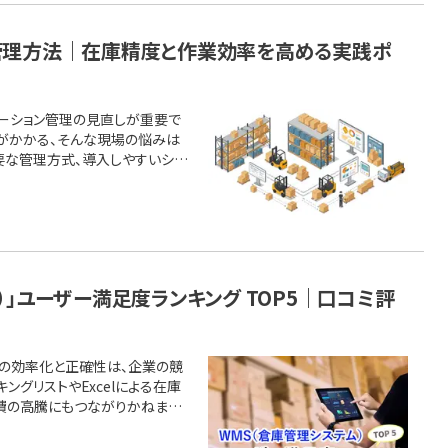
管理方法｜在庫精度と作業効率を高める実践ポ
ーション管理の見直しが重要で
がかかる、そんな現場の悩みは
要な管理方式、導入しやすいシス
ション管理とはロケーション番号の
ーション管理を支えるWMS（倉
倉庫ロケー [&hellip;]
ム）」ユーザー満足度ランキング TOP5｜口コミ評
務の効率化と正確性は、企業の競
ングリストやExcelによる在庫
費の高騰にもつながりかねませ
ルが「WMS（倉庫管理システム）」
ーザーの評価に基づき、ユーザー