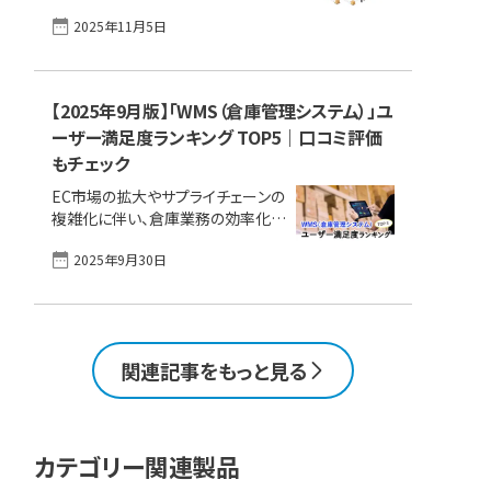
ント｜人気・定番・おすすめの製品を
理の見直しが重要です。どこに何が
チェック WMSと在庫管理システムの
2025年11月5日
あるか分からない、ピッキングや棚
違いとはWMSで実現できること在庫
卸しに時間がかかる、そんな現場の
管理システムが得意なことWMSか
悩みはありませんか？ 本記事で
在庫管理システムか、自社はどちら
は、ロケーション管理の基本や主要
【2025年9月版】「WMS（倉庫管理システム）」ユ
が [&hellip;]
な管理方式、導入しやすいシステム
ーザー満足度ランキング TOP5｜口コミ評価
の選び方まで解説します。 この1ペ
もチェック
ージで解決！WMS（倉庫管理システ
ム）の主な機能、メリット／デメリッ
EC市場の拡大やサプライチェーンの
ト、選定ポイントを徹底解説 倉庫の
複雑化に伴い、倉庫業務の効率化と
ロケーション管理とはロケーション
正確性は、企業の競争力を左右する
番号の付け方と設計のコツロケー
2025年9月30日
重要な要素となっています。しかし、
ション管理の主要方式と特性ロケー
紙のピッキングリストやExcelによる
ション管理を支えるWMS（倉庫管理
在庫管理では、誤出荷や作業遅延と
システム）の役割WMS（倉庫管理シ
いった問題が常態化し、人件費の高
ステム）のメリットと効果倉庫ロケー
騰にもつながりかねません。 こうし
[&hellip;]
関連記事をもっと見る
た課題をデジタルやAIで効果的に解
決するITツールが「WMS（倉庫管理
システム）」です。 本記事では、実際
にシステムを導入・利用しているユ
カテゴリー関連製品
ーザーの評価に基づき、ユーザー評
価・満足度の高いWMS（倉庫管理シ