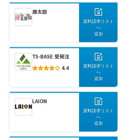
ステム）製品をランキング形式でご
紹介。併せて、導入を成功させるため
庫太郎
のポイントについても解説します。ツ
資料請求リスト
ールの特徴を理解し、自社のビ
へ
[&hellip;]
追加
TS-BASE 受発注
資料請求リスト
4.4
へ
追加
LAION
資料請求リスト
へ
追加