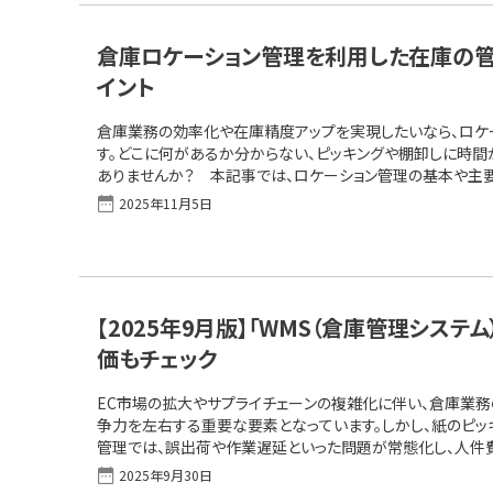
倉庫ロケーション管理を利用した在庫の
イント
倉庫業務の効率化や在庫精度アップを実現したいなら、ロケ
す。どこに何があるか分からない、ピッキングや棚卸しに時間
ありませんか？ 本記事では、ロケーション管理の基本や主
テムの選び方まで解説します。 この1ページで解決！WMS（倉庫管理システム）の主な機能、メ
2025年11月5日
リット／デメリット、選定ポイントを徹底解説 倉庫のロケー
付け方と設計のコツロケーション管理の主要方式と特性ロケ
庫管理システム）の役割WMS（倉庫管理システム）のメリットと効果
【2025年9月版】「WMS（倉庫管理システ
価もチェック
EC市場の拡大やサプライチェーンの複雑化に伴い、倉庫業
争力を左右する重要な要素となっています。しかし、紙のピッキ
管理では、誤出荷や作業遅延といった問題が常態化し、人件
ん。 こうした課題をデジタルやAIで効果的に解決するITツー
2025年9月30日
です。 本記事では、実際にシステムを導入・利用しているユ