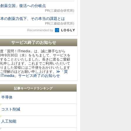
「創薬立国」復活への分岐点
PR(三菱総合研究所)
日本の創薬力低下、その本当の課題とは
PR(三菱総合研究所)
Recommended by
サービス終了のお知らせ
度「質問！ITmedia」は、誠に勝手ながら
20年9月30日（水）をもちまして、サービスを
することといたしました。長きに渡るご愛顧
礼申し上げます。これまでご利用いただいて
りました皆様にはご不便をおかけいたします
≫「質
ご理解のほどお願い申し上げます。
ITmedia」サービス終了のお知らせ
記事キーワードランキング
半導体
コスト削減
人工知能