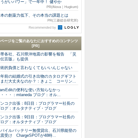
「うがいパワー」で一年中！ 健やか
PR(iNova｜Hugkum)
日本の創薬力低下、その本当の課題とは
PR(三菱総合研究所)
Recommended by
のページをご覧のあなたにおすすめのコンテンツ
[PR]
携帯各社、石川県沖地震の影響を報告 「災
害伝言版」も提供
技術的負債と言わなくてもいいんじゃない
数年前の結婚式の引き出物のカタログギフト
まだ大丈夫なのか？：きょこ コーリン...
arsEditの便利な使い方知らなかっ
・・・：mtaneda ブログ：オル...
バンコク出張：8日目：プログラマー社長の
ブログ：オルタナティブ・ブログ
バンコク出張：9日目：プログラマー社長の
ブログ：オルタナティブ・ブログ
モバイルバッテリー無償貸出、石川県能登の
震受け ChargeSPOTが48時...