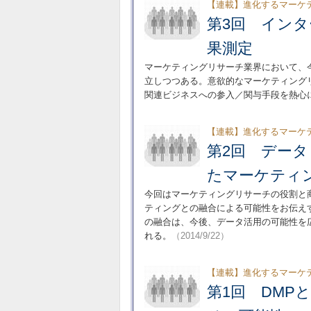
【連載】進化するマーケ
第3回 イン
果測定
マーケティングリサーチ業界において、
立しつつある。意欲的なマーケティング
関連ビジネスへの参入／関与手段を熱心
【連載】進化するマーケ
第2回 デー
たマーケティ
今回はマーケティングリサーチの役割と
ティングとの融合による可能性をお伝え
の融合は、今後、データ活用の可能性を
れる。
（2014/9/22）
【連載】進化するマーケ
第1回 DMP