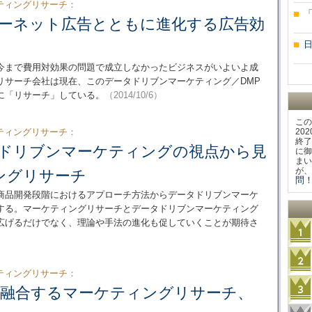
ティングリサーチ：
ターネット広告とともに進化する広告効
今まで費用対効果の問題で成立しなかったビジネスがいよいよ成
リサーチ会社は現在、このデータドリブンマーケティング／DMP
に「リサーチ」している。
（2014/10/6）
この
ティングリサーチ：
20
終了
タドリブンマーケティングの視点から見
に御
まい
が、
ングリサーチ
問！
商品開発段階におけるアプローチ方法からデータドリブンマーケ
する。マーケティングリサーチとデータドリブンマーケティング
広げるだけでなく、理論や手法の進化も促していくことが期待さ
ティングリサーチ：
と融合するマーケティングリサーチ、