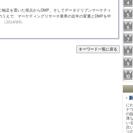
に軸足を置いた視点からDMP、そしてデータドリブンマーケティ
のうえで、マーケティングリサーチ業界の近年の変遷とDMPを中
。
（2014/9/8）
キーワード一覧に戻る
に
ナ
の
薄
い
次
ツ