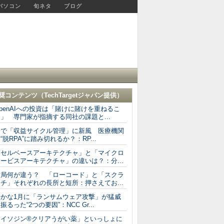
パソコン
旬ネタ
ブログ
奨コンテンツ（
TechTargetジャパン
提供）
penAIへの投資は「賭けに賭けを重ねるこ
」 専門家が指摘する同社の課題と...
AIで「収益サイクル管理」に新風 医療機関
“脱RPA”に踏み切れるか？：RP...
「セルベースアーキテクチャ」と「マイクロ
ービスアーキテクチャ」の違いは？：分...
結局何が違う？ 「ローコード」と「スクラ
チ」それぞれの長所と短所：押さえてお...
静かな1月に「ランサムウェア攻撃」が猛威
振るった“2つの要因”：NCC Gr...
「イソジン®クリアうがい薬」といっしょに