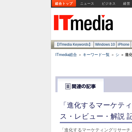
総合トップ
ニュース
ビジネス
経営
【ITmedia Keywords】
Windows 10
iPhone
ITmedia総合
キーワード一覧
シ
進
>
>
>
「進化するマーケティ
ス・レビュー・解説 
「進化するマーケティングリサーチ