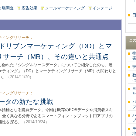
市場調査
広告効果
メールマーケティング
インテージ
ティングリサーチ：
こ
タドリブンマーケティング（DD）とマ
リサーチ（MR）、その違いと共通点
し触れた「シングルソースデータ」についてご紹介したのち、連
ケティング」（DD）とマーケティングリサーチ（MR）の関わりと
い。
（2014/11/20）
は
M
ティングリサーチ：
た
データの新たな挑戦
本指標となる購買データ。今回は既存のPOSデータや消費者スキ
、全く異なる分野であるスマートフォン・タブレット用アプリの
能性を探る。
（2014/10/24）
地