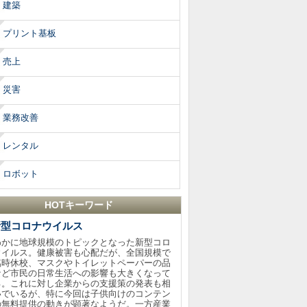
建築
プリント基板
売上
災害
業務改善
レンタル
ロボット
HOTキーワード
新型コロナウイルス
わかに地球規模のトピックとなった新型コロ
ウイルス。健康被害も心配だが、全国規模で
臨時休校、マスクやトイレットペーパーの品
など市民の日常生活への影響も大きくなって
る。これに対し企業からの支援策の発表も相
いでいるが、特に今回は子供向けのコンテン
の無料提供の動きが顕著なようだ。一方産業