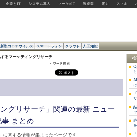
企業とIT
システム導入
マーケ×IT
製造業
電力
スマホ
新型コロナウイルス
スマートフォン
クラウド
人工知能
化するマーケティングリサーチ
推
O
と
は
サ
ングリサーチ」関連の最新 ニュー
ッ
記事 まとめ
を
」に関する情報が集まったページです。