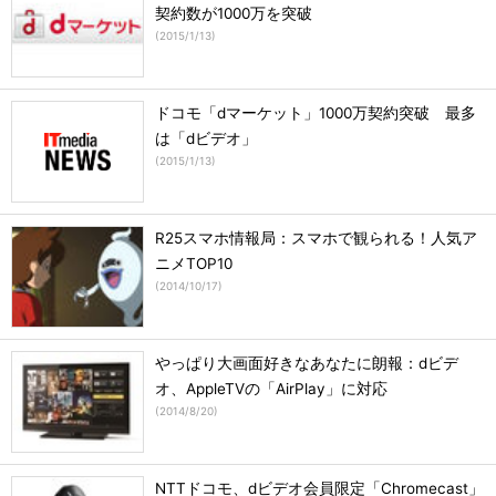
契約数が1000万を突破
(
2015/1/13
)
ドコモ「dマーケット」1000万契約突破 最多
は「dビデオ」
(
2015/1/13
)
R25スマホ情報局：スマホで観られる！人気ア
ニメTOP10
(
2014/10/17
)
やっぱり大画面好きなあなたに朗報：dビデ
オ、AppleTVの「AirPlay」に対応
(
2014/8/20
)
NTTドコモ、dビデオ会員限定「Chromecast」