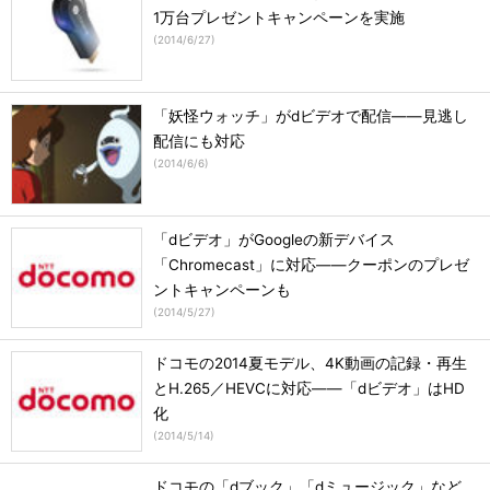
1万台プレゼントキャンペーンを実施
(
2014/6/27
)
「妖怪ウォッチ」がdビデオで配信――見逃し
配信にも対応
(
2014/6/6
)
「dビデオ」がGoogleの新デバイス
「Chromecast」に対応――クーポンのプレゼ
ントキャンペーンも
(
2014/5/27
)
ドコモの2014夏モデル、4K動画の記録・再生
とH.265／HEVCに対応――「dビデオ」はHD
化
(
2014/5/14
)
ドコモの「dブック」「dミュージック」など、