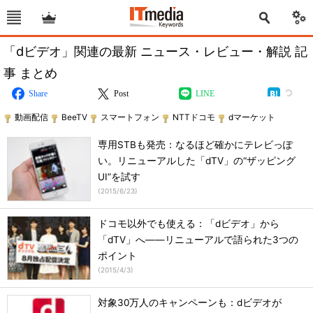
「dビデオ」関連の最新 ニュース・レビュー・解説 記
事 まとめ
Share
Post
LINE
動画配信
BeeTV
スマートフォン
NTTドコモ
dマーケット
専用STBも発売：なるほど確かにテレビっぽ
い。リニューアルした「dTV」の“ザッピング
UI”を試す
(
2015/6/23
)
ドコモ以外でも使える：「dビデオ」から
「dTV」へ――リニューアルで語られた3つの
ポイント
(
2015/4/3
)
対象30万人のキャンペーンも：dビデオが