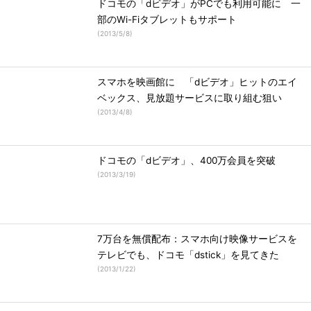
ドコモの「dビデオ」がPCでも利用可能に 一
部のWi-Fiタブレットもサポート
(
2013/5/8
)
スマホを映画館に 「dビデオ」ヒットのエイ
ベックス、見放題サービスに取り組む狙い
(
2013/4/8
)
ドコモの「dビデオ」、400万会員を突破
(
2013/3/19
)
7万台を無償配布：スマホ向け映像サービスを
テレビでも、ドコモ「dstick」を見てきた
(
2013/1/22
)