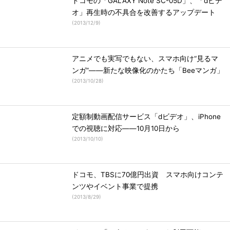
ドコモの「GALAXY Note SC-05D」、「dビデ
オ」再生時の不具合を改善するアップデート
(
2013/12/9
)
アニメでも実写でもない、スマホ向け“見るマ
ンガ”――新たな映像化のかたち「Beeマンガ」
(
2013/10/28
)
定額制動画配信サービス「dビデオ」、iPhone
での視聴に対応――10月10日から
(
2013/10/10
)
ドコモ、TBSに70億円出資 スマホ向けコンテ
ンツやイベント事業で提携
(
2013/8/29
)