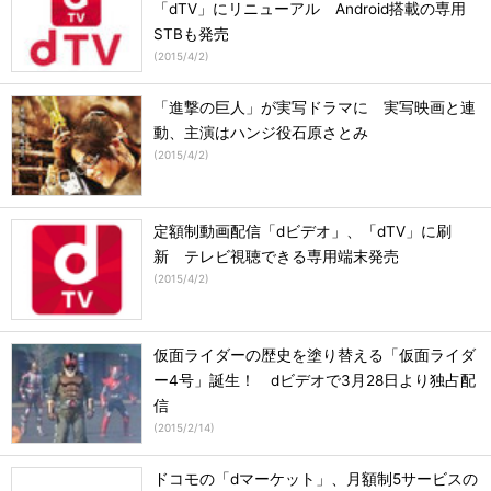
「dTV」にリニューアル Android搭載の専用
STBも発売
(
2015/4/2
)
「進撃の巨人」が実写ドラマに 実写映画と連
動、主演はハンジ役石原さとみ
(
2015/4/2
)
定額制動画配信「dビデオ」、「dTV」に刷
新 テレビ視聴できる専用端末発売
(
2015/4/2
)
仮面ライダーの歴史を塗り替える「仮面ライダ
ー4号」誕生！ dビデオで3月28日より独占配
信
(
2015/2/14
)
ドコモの「dマーケット」、月額制5サービスの