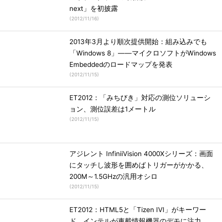
next」を初披露
(
2012/11/16
)
2013年3月より順次提供開始：組み込みでも
「Windows 8」――マイクロソフトがWindows
Embeddedのロードマップを発表
(
2012/11/15
)
ET2012：「みちびき」対応の測位ソリューシ
ョン、測位誤差は1メートル
(
2012/11/15
)
アジレント InfiniiVision 4000Xシリーズ：画面
にタッチし波形を囲めばトリガーがかかる、
200M～1.5GHzの汎用オシロ
(
2012/11/15
)
ET2012：HTML5と「Tizen IVI」がキーワー
ド、インテルが車載情報機器のデモに注力