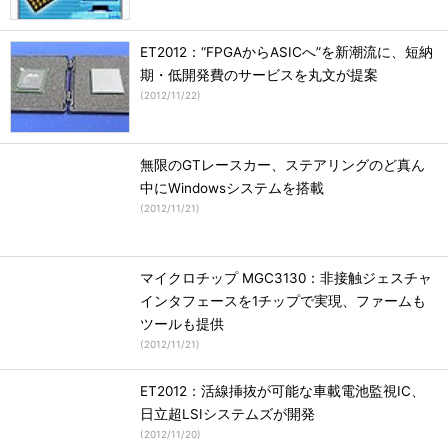
ET2012：“FPGAからASICへ”を新潮流に、短納
期・低開発費のサービスを丸文が提案
(
2012/11/22
)
無限のGTレースカー、ステアリングのど真ん
中にWindowsシステムを搭載
(
2012/11/21
)
マイクロチップ MGC3130：非接触ジェスチャ
インタフェースを1チップで実現、ファームも
ツールも提供
(
2012/11/21
)
ET2012：活線挿抜が可能な車載電池監視IC、
日立超LSIシステムズが開発
(
2012/11/20
)