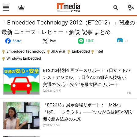
「Embedded Technology 2012（ET2012）」関連の
最新 ニュース・レビュー・解説 記事 まとめ
Share
Post
LINE
Embedded Technology
組み込み
Embedded
Intel
Windows Embedded
ET2013特別企画ブースリポート（日立アドバ
ンストデジタル）：日立ADの組込み技術が、
交通の“安心・安全”を最大限にサポート
(
2013/12/17
)
「ET2013」展示会場リポート：「M2M」
「IoT」「クラウド」――“つながる技術”が切り
開く組み込みの未来
(
2013/12/4
)