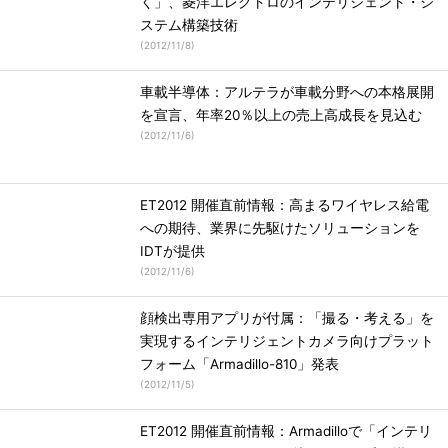
く」、菱洋エレクトロのインテリジェント・シ
ステム構築技術
(
2012/11/8
)
車載半導体：アルテラが車載分野への本格展開
を宣言、年率20％以上の売上高成長を見込む
(
2012/11/6
)
ET2012 開催直前情報：高まるワイヤレス給電
への期待、業界に先駆けたソリューションを
IDTが提供
(
2012/11/6
)
顔検出専用アプリが付属：「撮る・考える」を
実現するインテリジェントカメラ向けプラット
フォーム「Armadillo-810」発表
(
2012/11/5
)
ET2012 開催直前情報：Armadilloで「インテリ