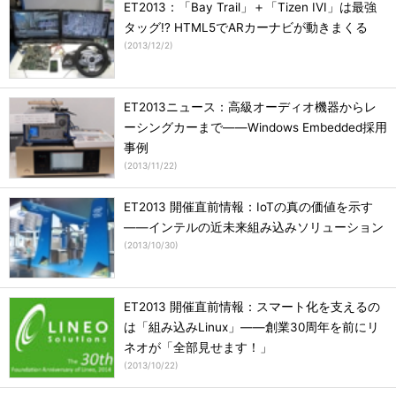
ET2013：「Bay Trail」＋「Tizen IVI」は最強
タッグ!? HTML5でARカーナビが動きまくる
(
2013/12/2
)
ET2013ニュース：高級オーディオ機器からレ
ーシングカーまで――Windows Embedded採用
事例
(
2013/11/22
)
ET2013 開催直前情報：IoTの真の価値を示す
――インテルの近未来組み込みソリューション
(
2013/10/30
)
ET2013 開催直前情報：スマート化を支えるの
は「組み込みLinux」――創業30周年を前にリ
ネオが「全部見せます！」
(
2013/10/22
)