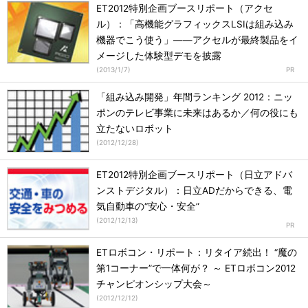
ET2012特別企画ブースリポート（アクセ
ル）：「高機能グラフィックスLSIは組み込み
機器でこう使う」――アクセルが最終製品をイ
メージした体験型デモを披露
(
2013/1/7
)
「組み込み開発」年間ランキング 2012：ニッ
ポンのテレビ事業に未来はあるか／何の役にも
立たないロボット
(
2012/12/28
)
ET2012特別企画ブースリポート（日立アドバ
ンストデジタル）：日立ADだからできる、電
気自動車の“安心・安全”
(
2012/12/13
)
ETロボコン・リポート：リタイア続出！ “魔の
第1コーナー”で一体何が？ ～ ETロボコン2012
チャンピオンシップ大会～
(
2012/12/12
)