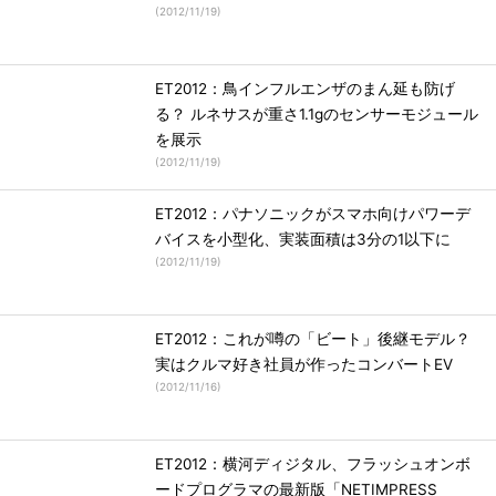
(
2012/11/19
)
ET2012：鳥インフルエンザのまん延も防げ
る？ ルネサスが重さ1.1gのセンサーモジュール
を展示
(
2012/11/19
)
ET2012：パナソニックがスマホ向けパワーデ
バイスを小型化、実装面積は3分の1以下に
(
2012/11/19
)
ET2012：これが噂の「ビート」後継モデル？
実はクルマ好き社員が作ったコンバートEV
(
2012/11/16
)
ET2012：横河ディジタル、フラッシュオンボ
ードプログラマの最新版「NETIMPRESS