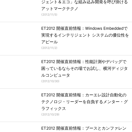
ジェント＆エコ」な組み込み開発を呼び掛ける
アットマークテクノ
(
2012/11/5
)
ET2012 開催直前情報：Windows Embeddedで
実現するインテリジェント システムの優位性を
アピール
(
2012/11/2
)
ET2012 開催直前情報：性能計測やデバッグで
困っているならその場でお試し、横河ディジタ
ルコンピュータ
(
2012/10/30
)
ET2012 開催直前情報：カーエレ設計自動化の
テクノロジ・リーダーを自負するメンター・グ
ラフィックス
(
2012/10/29
)
ET2012 開催直前情報：ブースとカンファレン