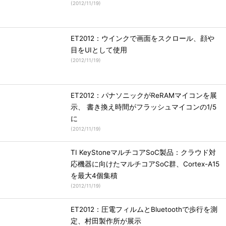
(
2012/11/19
)
ET2012：ウインクで画面をスクロール、顔や
目をUIとして使用
(
2012/11/19
)
ET2012：パナソニックがReRAMマイコンを展
示、 書き換え時間がフラッシュマイコンの1/5
に
(
2012/11/19
)
TI KeyStoneマルチコアSoC製品：クラウド対
応機器に向けたマルチコアSoC群、Cortex-A15
を最大4個集積
(
2012/11/19
)
ET2012：圧電フィルムとBluetoothで歩行を測
定、村田製作所が展示