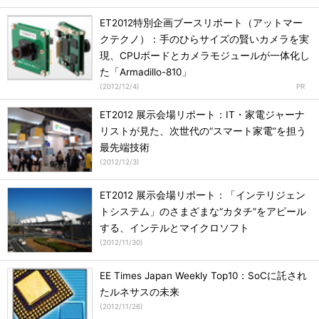
ET2012特別企画ブースリポート（アットマー
クテクノ）：手のひらサイズの賢いカメラを実
現、CPUボードとカメラモジュールが一体化し
た「Armadillo-810」
(
2012/12/4
)
ET2012 展示会場リポート：IT・家電ジャーナ
リストが見た、次世代の“スマート家電”を担う
最先端技術
(
2012/12/3
)
ET2012 展示会場リポート：「インテリジェン
トシステム」のさまざまな“カタチ”をアピール
する、インテルとマイクロソフト
(
2012/11/30
)
EE Times Japan Weekly Top10：SoCに託され
たルネサスの未来
(
2012/11/26
)