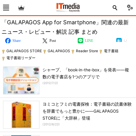
「GALAPAGOS App for Smartphone」関連の最新
ニュース・レビュー・解説 記事 まとめ
Share
Post
LINE
GALAPAGOS STORE
GALAPAGOS
Reader Store
電子書籍
電子書籍リーダー
シャープ、「book-in-the-box」を発表――複
数の電子書店を1つのアプリで
(
2012/7/2
)
ヨミコとフミの電書探検：電子書籍の読書体験
を辞書でもっと豊かに――GALAPAGOS
STOREに「大辞林」登場
(
2012/6/22
)