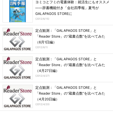
ヨミコとフミの電書体験：就活生にもオススメ
――辞書機能付き「会社四季報」夏号が
GALAPAGOS STOREに
(
2012/6/15
)
定点観測：「GALAPAGOS STORE」と
「Reader Store」の“蔵書点数”を比べてみた
（6月1日編）
(
2012/6/1
)
定点観測：「GALAPAGOS STORE」と
「Reader Store」の“蔵書点数”を比べてみた
（4月27日編）
(
2012/4/27
)
定点観測：「GALAPAGOS STORE」と
「Reader Store」の“蔵書点数”を比べてみた
（4月20日編）
(
2012/4/20
)