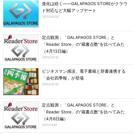
進化は続く――GALAPAGOS STOREがクラウ
ド対応など大幅アップデート
(
2012/4/20
)
定点観測：「GALAPAGOS STORE」と
「Reader Store」の“蔵書点数”を比べてみた
（4月13日編）
(
2012/4/13
)
ビジネスマン感涙、電子書籍と辞書連携する
「会社四季報」が登場
(
2012/4/13
)
定点観測：「GALAPAGOS STORE」と
「Reader Store」の“蔵書点数”を比べてみた
（4月6日編）
(
2012/4/6
)