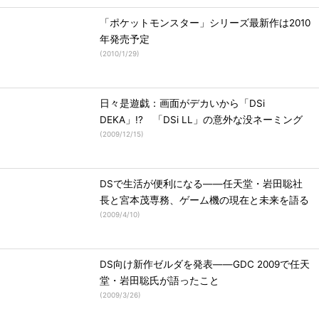
「ポケットモンスター」シリーズ最新作は2010
年発売予定
(
2010/1/29
)
日々是遊戯：画面がデカいから「DSi
DEKA」!? 「DSi LL」の意外な没ネーミング
(
2009/12/15
)
DSで生活が便利になる――任天堂・岩田聡社
長と宮本茂専務、ゲーム機の現在と未来を語る
(
2009/4/10
)
DS向け新作ゼルダを発表――GDC 2009で任天
堂・岩田聡氏が語ったこと
(
2009/3/26
)