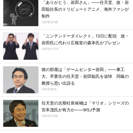
「ありがとう、岩田さん」――任天堂、故・岩
田聡社長のトリビュートアニメ、海外ファンが
制作
(
2016/3/18
)
「ニンテンドーダイレクト」13日に配信 故・
岩田氏に代わり広報室の森本氏がプレゼン
(
2015/11/11
)
彼の部屋は「ゲームセンター岩田」――東工
大、卒業生の任天堂・岩田聡氏を追悼 同級の
教授ら思い出語る
(
2015/8/4
)
任天堂の次期社長候補は「マリオ」シリーズの
宮本茂氏が有力か――WSJ予測
(
2015/7/16
)