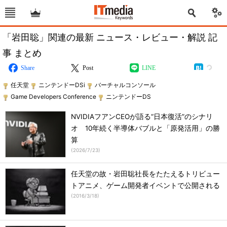
「岩田聡」関連の最新 ニュース・レビュー・解説 記
事 まとめ
Share
Post
LINE
任天堂
ニンテンドーDSi
バーチャルコンソール
Game Developers Conference
ニンテンドーDS
NVIDIAフアンCEOが語る“日本復活”のシナリ
オ 10年続く半導体バブルと「原発活用」の勝
算
(
2026/7/23
)
任天堂の故・岩田聡社長をたたえるトリビュー
トアニメ、ゲーム開発者イベントで公開される
(
2016/3/18
)