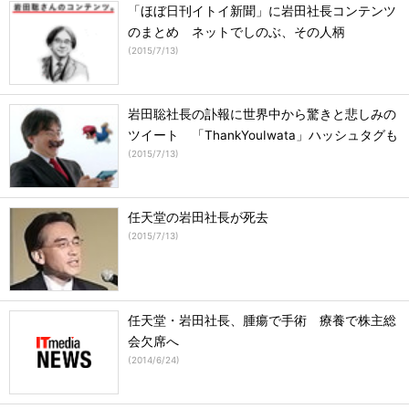
「ほぼ日刊イトイ新聞」に岩田社長コンテンツ
のまとめ ネットでしのぶ、その人柄
(
2015/7/13
)
岩田聡社長の訃報に世界中から驚きと悲しみの
ツイート 「ThankYouIwata」ハッシュタグも
(
2015/7/13
)
任天堂の岩田社長が死去
(
2015/7/13
)
任天堂・岩田社長、腫瘍で手術 療養で株主総
会欠席へ
(
2014/6/24
)