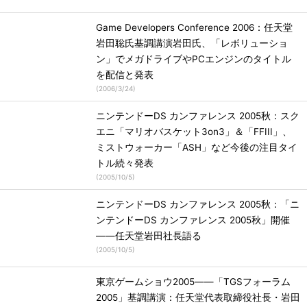
Game Developers Conference 2006：任天堂
岩田聡氏基調講演岩田氏、「レボリューショ
ン」でメガドライブやPCエンジンのタイトル
を配信と発表
(
2006/3/24
)
ニンテンドーDS カンファレンス 2005秋：スク
エニ「マリオバスケット3on3」＆「FFIII」、
ミストウォーカー「ASH」など今後の注目タイ
トル続々発表
(
2005/10/5
)
ニンテンドーDS カンファレンス 2005秋：「ニ
ンテンドーDS カンファレンス 2005秋」開催
――任天堂岩田社長語る
(
2005/10/5
)
東京ゲームショウ2005――「TGSフォーラム
2005」基調講演：任天堂代表取締役社長・岩田