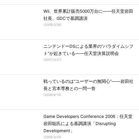
Wii、世界累計販売5000万台に――任天堂岩田
社長、GDCで基調講演
(
2009/3/26
)
ニンテンドーDSによる業界の“パラダイムシフ
ト”が起きている――任天堂決算説明会
(
2007/4/27
)
戦っているのは“ユーザーの無関心”――岩田社
長と宮本専務との一問一答
(
2006/9/14
)
Game Developers Conference 2006：任天堂
岩田聡氏による基調講演「Disrupting
Development」
(
2006/3/24
)