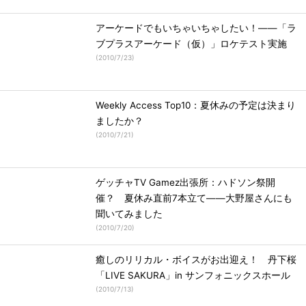
アーケードでもいちゃいちゃしたい！――「ラ
ブプラスアーケード（仮）」ロケテスト実施
(
2010/7/23
)
Weekly Access Top10：夏休みの予定は決まり
ましたか？
(
2010/7/21
)
ゲッチャTV Gamez出張所：ハドソン祭開
催？ 夏休み直前7本立て――大野屋さんにも
聞いてみました
(
2010/7/20
)
癒しのリリカル・ボイスがお出迎え！ 丹下桜
「LIVE SAKURA」in サンフォニックスホール
(
2010/7/13
)