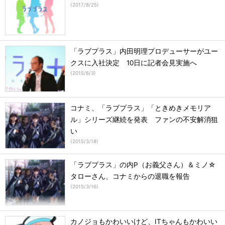
(
2017/8/25
)
「ラブプラス」内田明理プロデューサーがユー
クスに入社決定 10日に記者会見実施へ
(
2015/6/3
)
コナミ、「ラブプラス」「ときめきメモリア
ル」シリーズ継続を発表 ファンの不安解消狙
い
(
2015/3/18
)
「ラブプラス」の内P（お義父さん）＆ミノ☆
タローさん、コナミからの退職を報告
(
2015/3/16
)
カノジョもかわいいけど、ITちゃんもかわいい