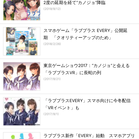
2度の延期を経て“カノジョ”降臨
(
2019/9/12
)
スマホゲーム「ラブプラス EVERY」公開延
期 「クオリティーアップのため」
(
2018/2/26
)
東京ゲームショウ2017：“カノジョ”と会える
「ラブプラスVR」に長蛇の列
(
2017/9/21
)
「ラブプラスEVERY」スマホ向けに今冬配信
「VRイベント」も
(
2017/9/1
)
ラブプラス新作「EVERY」始動 スマホアプリ