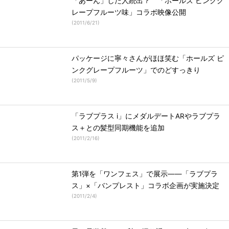
「あーん」した人続出？ 「ホールズ ピンクグ
レープフルーツ味」コラボ映像公開
(
2011/6/21
)
パッケージに寧々さんがほほ笑む「ホールズ ピ
ンクグレープフルーツ」でのどすっきり
(
2011/5/9
)
「ラブプラス i」にメダルデートARやラブプラ
ス＋との髪型同期機能を追加
(
2011/2/16
)
第1弾を「ワンフェス」で展示――「ラブプラ
ス」×「バンプレスト」コラボ企画が実施決定
(
2011/2/4
)