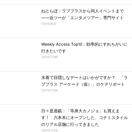
ねとらぼ：ラブプラスから同人イベントまで
――近ツーが「エンタメツアー」専門サイト
(
2010/8/3
)
Weekly Access Top10：効率的にすれちがいに
行きたいです
(
2010/7/28
)
水着で目隠しなデートはいかがですか？ 「ラ
ブプラス アーケード（仮）」ロケテリポート
(
2010/7/26
)
日々是遊戯：「等身大カノジョ」も買えま
す！ 六本木にオープンした、コナミスタイル
のリアル店舗に行ってきました
(
2010/7/23
)