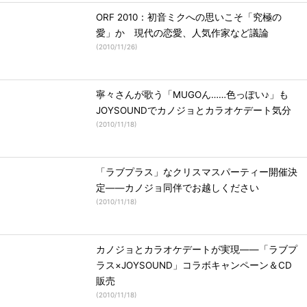
ORF 2010：初音ミクへの思いこそ「究極の
愛」か 現代の恋愛、人気作家など議論
(
2010/11/26
)
寧々さんが歌う「MUGOん……色っぽい♪」も
JOYSOUNDでカノジョとカラオケデート気分
(
2010/11/18
)
「ラブプラス」なクリスマスパーティー開催決
定――カノジョ同伴でお越しください
(
2010/11/18
)
カノジョとカラオケデートが実現――「ラブプ
ラス×JOYSOUND」コラボキャンペーン＆CD
販売
(
2010/11/18
)