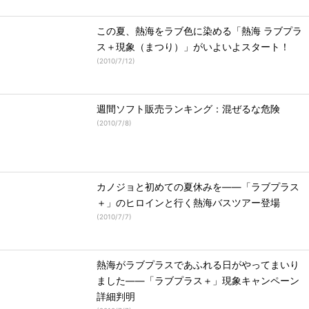
この夏、熱海をラブ色に染める「熱海 ラブプラ
ス＋現象（まつり）」がいよいよスタート！
(
2010/7/12
)
週間ソフト販売ランキング：混ぜるな危険
(
2010/7/8
)
カノジョと初めての夏休みを――「ラブプラス
＋」のヒロインと行く熱海バスツアー登場
(
2010/7/7
)
熱海がラブプラスであふれる日がやってまいり
ました――「ラブプラス＋」現象キャンペーン
詳細判明