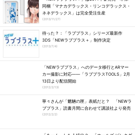
同梱「マナカデラックス・リンコデラックス・
ネネデラックス」は完全受注生産
(
2013/11/27
)
待った？：「ラブプラス」シリーズ最新作
3DS「NEWラブプラス＋」制作決定
(
2013/7/4
)
「NEWラブプラス」へのデータ移行とARマー
カー撮影に対応――「ラブプラスTOOLS」2月
13日より配信開始
(
2012/2/13
)
寧々さんが「魍魎の匣」表紙だと？ 「NEWラ
ブプラス」読書月間に合わせて講談社より発売
(
2012/2/2
)