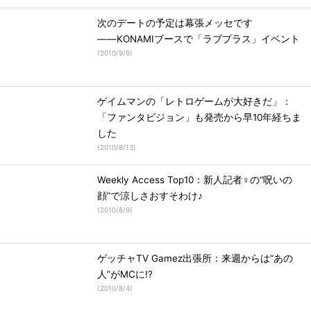
次のデートの予定は幕張メッセです
――KONAMIブースで「ラブプラス」イベント
(
2010/9/9
)
ゲイムマンの「レトロゲームが大好きだ」：
「ファンタビジョン」も発売から早10年経ちま
した
(
2010/8/13
)
Weekly Access Top10：新人記者♀の“呪いの
顔”で涼しさおすそわけ♪
(
2010/8/9
)
ゲッチャTV Gamez出張所：来週からは“あの
人”がMCに!?
(
2010/8/4
)