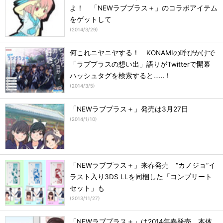
よ！ 「NEWラブプラス＋」のコラボアイテム
をゲットして
(
2014/3/29
)
何これニヤニヤする！ KONAMIの呼びかけで
「ラブプラスの想い出」語りがTwitterで開幕
ハッシュタグを検索すると……！
(
2014/3/5
)
「NEWラブプラス＋」発売は3月27日
(
2014/1/10
)
「NEWラブプラス＋」来春発売 “カノジョ”イ
ラスト入り3DS LLを同梱した「コンプリート
セット」も
(
2013/11/27
)
「NEWラブプラス＋」は2014年春発売 本体