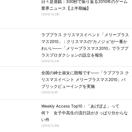
日々是遊戯：300秒で振り返る2010年のゲーム
業界ニュース【上半期編】
(
2010/12/28
)
ラブプラス クリスマスイベント「メリープラス
マス2010」：クリスマスの“カノジョ”が一番か
わいい――「メリープラスマス2010」でラブプ
ラスプロダクションの設立を報告
(
2010/12/24
)
全国の紳士淑女に朗報です――「ラブプラス ク
リスマスイベント メリープラスマス2010」パ
ブリックビューイングを実施
(
2010/12/9
)
Weekly Access Top10：「あげぽよ」って
何？ 女子中高生の流行語がさっぱり分からな
い件
(
2010/11/29
)