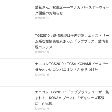
愛花さん、祝生誕――マナカ バースデーウィー
ク開催のお知らせ
(
2010/10/1
)
TGS2010：愛情表現は千差万別。エクストリー
ム系な愛情表現もあった「ラブプラス」愛情表
現コンテスト
(
2010/9/19
)
ナニコレTGS2010：TGSのKONAMIブースで一
番かわいいコンパニオンさんを見つけた
(
2010/9/18
)
ナニコレTGS2010：「ラブプラス」ユーザー集
まれ！ KONAMIブースに「デキシーズ幕張
店」が出現
(
2010/9/17
)