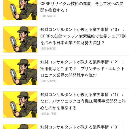
CFRPリサイクル技術の進展、そして次への展
開を推察する！
(
2012/6/14
)
知財コンサルタントが教える業界事情（13）：
CFRPの知財マップ／炭素繊維で世界シェア7割
を占める日本企業の知財勢力図は？
(
2012/5/31
)
知財コンサルタントが教える業界事情（12）：
実用化はどこまで？ プリンテッド・エレクト
ロニクス業界の開発競争を読む
(
2012/3/21
)
知財コンサルタントが教える業界事情（11）：
なぜ、パナソニックは有機EL照明事業開発に熱
心なのかを推察する
(
2012/1/19
)
知財コンサルタントが教える業界事情（10）：