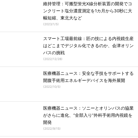
維持管理：可搬型蛍光X線分析装置の開発でコ
ンクリート塩分濃度測定を1カ月から30秒に大
幅短縮、東北大など
(
2023/1/5
)
スマート工場最前線：匠の技による内視鏡生産
はどこまでデジタル化できるのか、会津オリン
パスの挑戦
(
2022/12/28
)
医療機器ニュース：安全な手技をサポートする
開腹手術用エネルギーデバイスを海外展開
(
2022/10/5
)
医療機器ニュース：ソニーとオリンパスの協業
がさらに進化、“全部入り”外科手術用内視鏡を
開発
(
2022/9/15
)