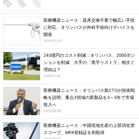
医療機器ニュース：器具交換不要で幅広い手技
に対応、オリンパスが外科手術向けデバイスを
開発
(
2025/11/10
)
240億円のコスト削減：オリンパス、2000ポジ
ションを削減 大手の「黒字リストラ」相次ぐ
理由は？
(
2025/11/8
)
医療機器ニュース：オリンパス新CTOが技術戦
略を説明、重点3領域の新製品を3～5年で市場
投入へ
(
2025/9/29
)
医療機器ニュース：中国現地生産の上部消化管
スコープ、MPA登録証を初取得
(
2025/9/17
)