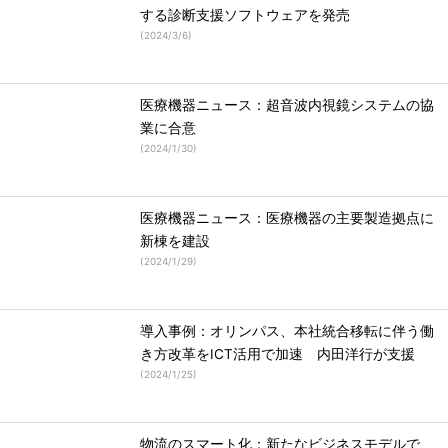
する診断支援ソフトウェアを発売
(
2024/3/6
)
医療機器ニュース：超音波内視鏡システムの協
業に合意
(
2024/1/30
)
医療機器ニュース：医療機器の主要製造拠点に
新棟を建設
(
2024/1/29
)
導入事例：オリンパス、本社統合移転に伴う働
き方改革をICT活用で加速 内田洋行が支援
(
2024/1/25
)
物流のスマート化：新たなビジネスモデルで