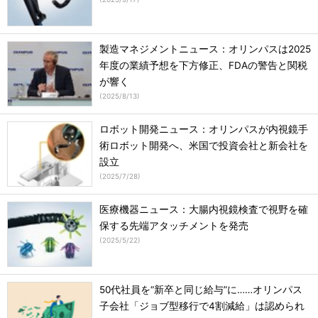
製造マネジメントニュース：オリンパスは2025
年度の業績予想を下方修正、FDAの警告と関税
が響く
(
2025/8/13
)
ロボット開発ニュース：オリンパスが内視鏡手
術ロボット開発へ、米国で投資会社と新会社を
設立
(
2025/7/28
)
医療機器ニュース：大腸内視鏡検査で視野を確
保する先端アタッチメントを発売
(
2025/5/22
)
50代社員を“新卒と同じ給与”に……オリンパス
子会社「ジョブ型移行で4割減給」は認められ