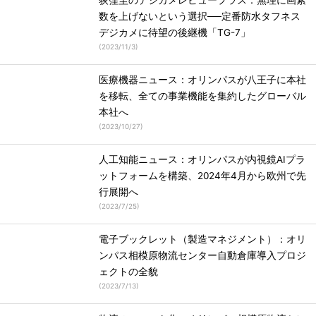
荻窪圭のデジカメレビュープラス：無理に画素
数を上げないという選択──定番防水タフネス
デジカメに待望の後継機「TG-7」
(
2023/11/3
)
医療機器ニュース：オリンパスが八王子に本社
を移転、全ての事業機能を集約したグローバル
本社へ
(
2023/10/27
)
人工知能ニュース：オリンパスが内視鏡AIプラ
ットフォームを構築、2024年4月から欧州で先
行展開へ
(
2023/7/25
)
電子ブックレット（製造マネジメント）：オリ
ンパス相模原物流センター自動倉庫導入プロジ
ェクトの全貌
(
2023/7/13
)