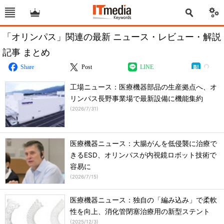
「オリンパス」関連の最新 ニュース・レビュー・解説
記事 まとめ
Share
Post
LINE
工場ニュース：医療機器部品の生産拠点へ、オ
リンパス長野事業場で最新設備に機能集約
(
2026/7/31
)
医療機器ニュース：大腸がんを低侵襲に治療で
きるESD、オリンパスが内視鏡ロボット技術で
容易に
(
2026/7/15
)
医療機器ニュース：独自の「編み込み」で柔軟
性を向上、消化管閉塞治療用の新型ステント
(
2025/12/3
)