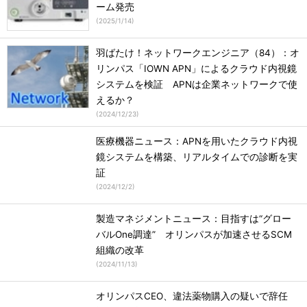
ーム発売
(
2025/1/14
)
羽ばたけ！ネットワークエンジニア（84）：オ
リンパス「IOWN APN」によるクラウド内視鏡
システムを検証 APNは企業ネットワークで使
えるか？
(
2024/12/23
)
医療機器ニュース：APNを用いたクラウド内視
鏡システムを構築、リアルタイムでの診断を実
証
(
2024/12/2
)
製造マネジメントニュース：目指すは“グロー
バルOne調達” オリンパスが加速させるSCM
組織の改革
(
2024/11/13
)
オリンパスCEO、違法薬物購入の疑いで辞任