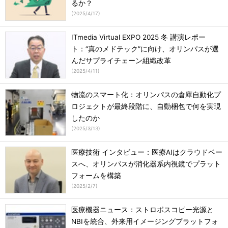
るか？
(
2025/4/17
)
ITmedia Virtual EXPO 2025 冬 講演レポー
ト：“真のメドテック”に向け、オリンパスが選
んだサプライチェーン組織改革
(
2025/4/11
)
物流のスマート化：オリンパスの倉庫自動化プ
ロジェクトが最終段階に、自動梱包で何を実現
したのか
(
2025/3/13
)
医療技術 インタビュー：医療AIはクラウドベー
スへ、オリンパスが消化器系内視鏡でプラット
フォームを構築
(
2025/2/7
)
医療機器ニュース：ストロボスコピー光源と
NBIを統合、外来用イメージングプラットフォ