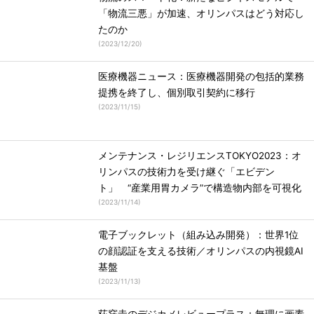
「物流三悪」が加速、オリンパスはどう対応し
たのか
(
2023/12/20
)
医療機器ニュース：医療機器開発の包括的業務
提携を終了し、個別取引契約に移行
(
2023/11/15
)
メンテナンス・レジリエンスTOKYO2023：オ
リンパスの技術力を受け継ぐ「エビデン
ト」 “産業用胃カメラ”で構造物内部を可視化
(
2023/11/14
)
電子ブックレット（組み込み開発）：世界1位
の顔認証を支える技術／オリンパスの内視鏡AI
基盤
(
2023/11/13
)