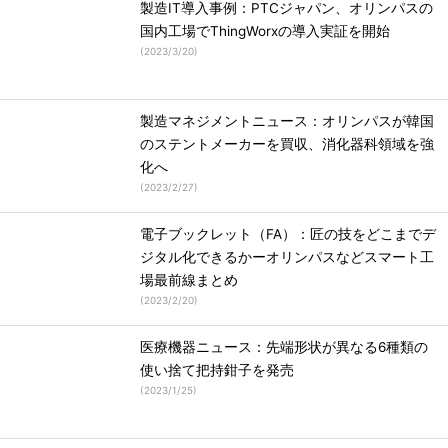
製造IT導入事例：PTCジャパン、オリンパスの
国内工場でThingWorxの導入実証を開始
(
2023/3/20
)
製造マネジメントニュース：オリンパスが韓国
のステントメーカーを買収、消化器科領域を強
化へ
(
2023/2/27
)
電子ブックレット（FA）：匠の技をどこまでデ
ジタル化できるかーオリンパスなどスマート工
場最前線まとめ
(
2023/2/20
)
医療機器ニュース：先端形状が異なる6種類の
使い捨て把持鉗子を発売
(
2023/1/25
)