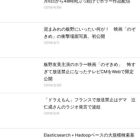
月6日から48時間ぶっ続けでホラー作品配信
(
2016/4/26
)
泥まみれの板野にいったい何が！ 映画「のぞ
きめ」の衝撃場面写真、初公開
(
2016/4/1
)
板野友美主演のホラー映画「のぞきめ」 怖す
ぎて放送禁止になったテレビCMをWebで限定
公開
(
2016/3/30
)
「ドラえもん」フランスで放送禁止はデマ 辻
仁成さんのラジオ発言で波紋
(
2016/3/4
)
Elasticsearch＋Hadoopベースの大規模検索基