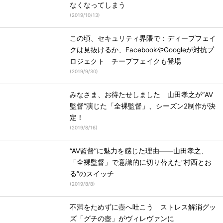
なくなってしまう
(
2019/10/13
)
この頃、セキュリティ界隈で：ディープフェイ
クは見抜けるか、FacebookやGoogleが対抗プ
ロジェクト チープフェイクも登場
(
2019/9/30
)
みなさま、お待たせしました 山田孝之が“AV
監督”演じた「全裸監督」、シーズン2制作が決
定！
(
2019/8/16
)
“AV監督”に魅力を感じた理由――山田孝之、
「全裸監督」で意識的に切り替えた“村西とお
る”のスイッチ
(
2019/8/8
)
不満をためずに壺へ吐こう ストレス解消グッ
ズ「グチの壺」がヴィレヴァンに