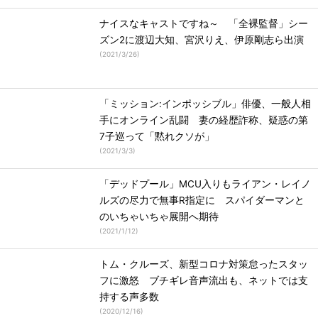
ナイスなキャストですね～ 「全裸監督」シー
ズン2に渡辺大知、宮沢りえ、伊原剛志ら出演
(
2021/3/26
)
「ミッション:インポッシブル」俳優、一般人相
手にオンライン乱闘 妻の経歴詐称、疑惑の第
7子巡って「黙れクソが」
(
2021/3/3
)
「デッドプール」MCU入りもライアン・レイノ
ルズの尽力で無事R指定に スパイダーマンと
のいちゃいちゃ展開へ期待
(
2021/1/12
)
トム・クルーズ、新型コロナ対策怠ったスタッ
フに激怒 ブチギレ音声流出も、ネットでは支
持する声多数
(
2020/12/16
)