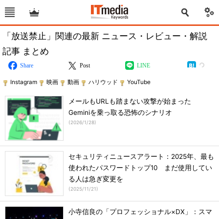
「放送禁止」関連の最新 ニュース・レビュー・解説
記事 まとめ
Share
Post
LINE
Instagram
映画
動画
ハリウッド
YouTube
メールもURLも踏まない攻撃が始まった
Geminiを乗っ取る恐怖のシナリオ
(
2026/1/28
)
セキュリティニュースアラート：2025年、最も
使われたパスワードトップ10 まだ使用してい
る人は急ぎ変更を
(
2025/11/21
)
小寺信良の「プロフェッショナル×DX」：スマ