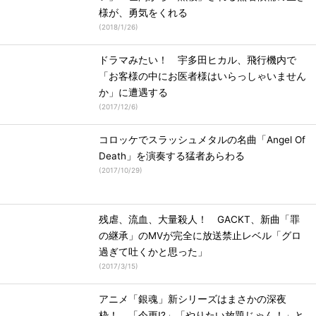
様が、勇気をくれる
(
2018/1/26
)
ドラマみたい！ 宇多田ヒカル、飛行機内で
「お客様の中にお医者様はいらっしゃいません
か」に遭遇する
(
2017/12/6
)
コロッケでスラッシュメタルの名曲「Angel Of
Death」を演奏する猛者あらわる
(
2017/10/29
)
残虐、流血、大量殺人！ GACKT、新曲「罪
の継承」のMVが完全に放送禁止レベル「グロ
過ぎて吐くかと思った」
(
2017/3/15
)
アニメ「銀魂」新シリーズはまさかの深夜
枠！ 「今更!?」「やりたい放題じゃん！」と