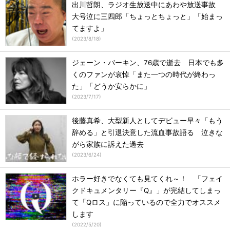
出川哲朗、ラジオ生放送中にあわや放送事故
大号泣に三四郎「ちょっとちょっと」「始まっ
てますよ」
(
2023/8/18
)
ジェーン・バーキン、76歳で逝去 日本でも多
くのファンが哀悼「また一つの時代が終わっ
た」「どうか安らかに」
(
2023/7/17
)
後藤真希、大型新人としてデビュー早々「もう
辞める」と引退決意した流血事故語る 泣きな
がら家族に訴えた過去
(
2023/6/24
)
ホラー好きでなくても見てくれ～！ 「フェイ
クドキュメンタリー『Q』」が完結してしまっ
て「Qロス」に陥っているので全力でオススメ
します
(
2022/5/20
)