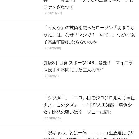
ファンざわつく
(
2016/11/27
)
「りんな」の技術を使ったローソン「あきこち
ゃん」は、なぜ「マジで!? やば！」などの“女
子高生”口調にならないのか
(
2016/9/30
)
赤坂8丁目発 スポーツ246：暴走！ マイコラ
ス投手を不問にした巨人の“罪”
(
2016/9/1
)
「クソ豚！」「エロい目でジロジロ見んじゃね
えよ、このクズ」――“ドS”人工知能「罵倒少
女」開発の狙いは？ ソニーに聞く
(
2016/8/12
)
「呪ギャル」とは一体 ニコニコ生放送にて5