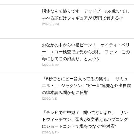
胴体なんて飾りです デッドプールの動いてし
ゃべる頭だけフィギュアが1万円で買えるぞ
(
2020/6/25
)
おなかの中から中指ピーン！ ケイティ・ペリ
ー、エコー検査で胎児から洗礼 ファン「この
母にしてこの娘あり」と大ウケ
(
2020/5/14
)
「5秒ごとにピー音入ってるの笑う」 サミュ
エル・L・ジャクソン、“ピー音”連発な外出自粛
の絵本読み聞かせに反響
(
2020/4/3
)
「テレビで生中継!? 聞いてないよ!?」 サン
ドウィッチマン、聖火が2度消えるハプニング
にショートコントで場をつなぐ“神対応”
(
2020/3/21
)