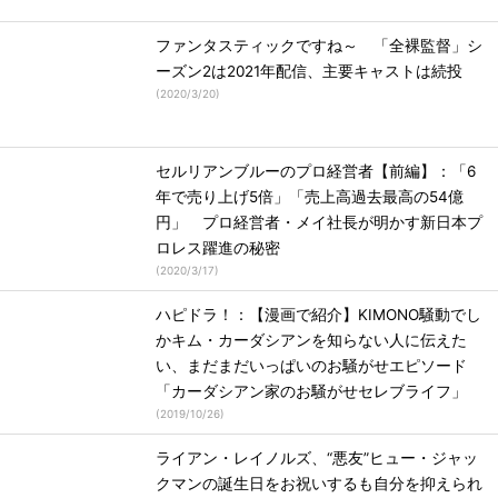
ファンタスティックですね～ 「全裸監督」シ
ーズン2は2021年配信、主要キャストは続投
(
2020/3/20
)
セルリアンブルーのプロ経営者【前編】：「6
年で売り上げ5倍」「売上高過去最高の54億
円」 プロ経営者・メイ社長が明かす新日本プ
ロレス躍進の秘密
(
2020/3/17
)
ハピドラ！：【漫画で紹介】KIMONO騒動でし
かキム・カーダシアンを知らない人に伝えた
い、まだまだいっぱいのお騒がせエピソード
「カーダシアン家のお騒がせセレブライフ」
(
2019/10/26
)
ライアン・レイノルズ、“悪友”ヒュー・ジャッ
クマンの誕生日をお祝いするも自分を抑えられ