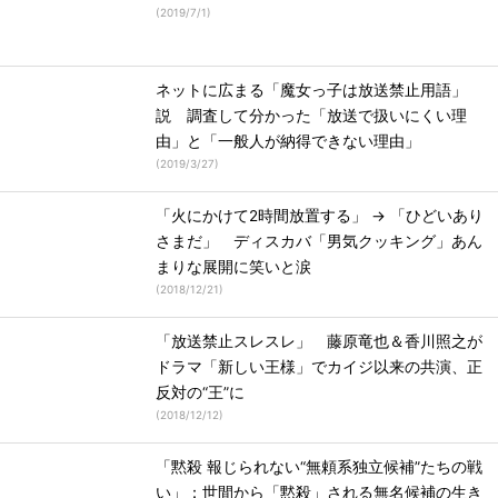
(
2019/7/1
)
ネットに広まる「魔女っ子は放送禁止用語」
説 調査して分かった「放送で扱いにくい理
由」と「一般人が納得できない理由」
(
2019/3/27
)
「火にかけて2時間放置する」 → 「ひどいあり
さまだ」 ディスカバ「男気クッキング」あん
まりな展開に笑いと涙
(
2018/12/21
)
「放送禁止スレスレ」 藤原竜也＆香川照之が
ドラマ「新しい王様」でカイジ以来の共演、正
反対の“王”に
(
2018/12/12
)
「黙殺 報じられない“無頼系独立候補”たちの戦
い」：世間から「黙殺」される無名候補の生き