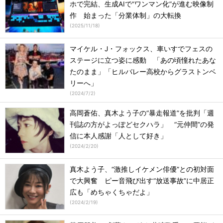
ホで完結、生成AIで“ワンマン化”が進む映像制
作 始まった「分業体制」の大転換
(
2025/11/18
)
マイケル・J・フォックス、車いすでフェスの
ステージに立つ姿に感動 「あの頃憧れたあな
たのまま」「ヒルバレー高校からグラストンベ
リーへ」
(
2024/7/2
)
高岡蒼佑、真木よう子の“暴走報道”を批判「週
刊誌の方がよっぽどセクハラ」 “元仲間”の発
信に本人感謝「人として好き」
(
2024/2/20
)
真木よう子、“激推しイケメン俳優”との初対面
で大興奮 ピー音飛び出す“放送事故”に中居正
広も「めちゃくちゃだよ」
(
2024/2/19
)