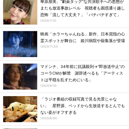
華原朋美、“劇薬タッグ”な共演歌手への悪態が
またも放送事故レベル 視聴者も困惑通り越し
恐怖「流して大丈夫？」「バチバチすぎて」
(
2024/1/10
)
映画「ホラーちゃんねる」新作、日本屈指の心
霊スポットが舞台に 姫川病院や嶽集落が登場
(
2023/11/22
)
マドンナ、34年前に抗議殺到→“即放送中止”の
コーラCMが解禁 謝辞述べるも「アーティス
トは平穏を乱すためにいる」
(
2023/9/14
)
「ラジオ番組の収録写真で見る光景じゃな
い」 星野源、ベッドから生放送するとんでも
ない姿がオフすぎる
(
2023/8/30
)