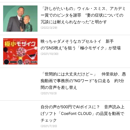
「許しがたいもの」ウィル・スミス、アカデミ
ー賞でのビンタを謝罪 “妻の症状についての
冗談には耐えられなかった”と明かす
(
2022/3/29
)
映っちゃダメそうなカプセルトイ 新手
の“SNS映え”を狙う「極小モザイク」が登場
(
2021/10/30
)
「世間的には大丈夫だけど～」 仲里依紗、愚
痴動画で事務所の“NGワード”を口走る 約1分
間の音声を差し替え
(
2021/10/3
)
自分の声が500円でAIボイスに？ 音声読み上
げソフト「CoeFont CLOUD」の品質を動画で
チェック
(
2021/7/20
)