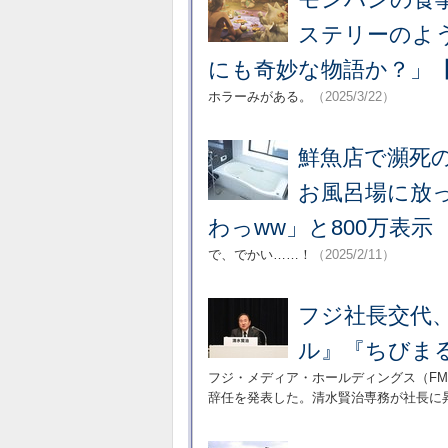
ステリーのよう
にも奇妙な物語か？」
ホラーみがある。
（2025/3/22）
鮮魚店で瀕死の
お風呂場に放
わっww」と800万表示
で、でかい……！
（2025/2/11）
フジ社長交代
ル』『ちびま
フジ・メディア・ホールディングス（FM
辞任を発表した。清水賢治専務が社長に