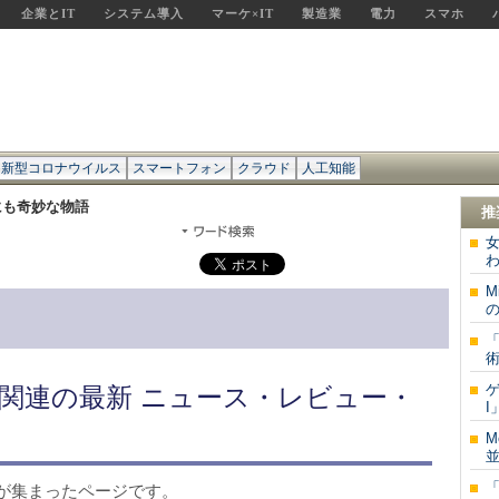
企業とIT
システム導入
マーケ×IT
製造業
電力
スマホ
新型コロナウイルス
スマートフォン
クラウド
人工知能
にも奇妙な物語
推
わ
M
の
「
術
関連の最新 ニュース・レビュー・
M
並
が集まったページです。