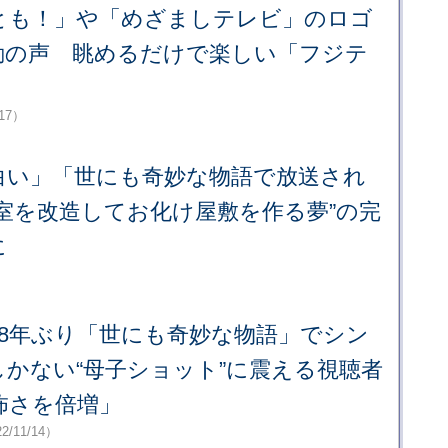
とも！」や「めざましテレビ」のロゴ
動の声 眺めるだけで楽しい「フジテ
/17）
白い」「世にも奇妙な物語で放送され
室を改造してお化け屋敷を作る夢”の完
に
18年ぶり「世にも奇妙な物語」でシン
かない“母子ショット”に震える視聴者
怖さを倍増」
2/11/14）