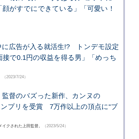
「顔がすでにできている」「可愛い！
中に広告が入る就活生!? トンデモ設定
接で0.1円の収益を得る男」「めっち
。
（2023/7/24）
」監督のバズった新作、カンヌの
編グランプリを受賞 7万作以上の頂点に“ブ
メイクされた上田監督。
（2023/5/24）