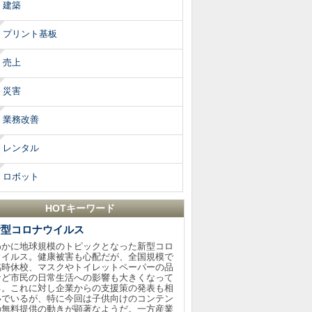
建築
プリント基板
売上
災害
業務改善
レンタル
ロボット
HOTキーワード
新型コロナウイルス
わかに地球規模のトピックとなった新型コロ
ウイルス。健康被害も心配だが、全国規模で
臨時休校、マスクやトイレットペーパーの品
など市民の日常生活への影響も大きくなって
る。これに対し企業からの支援策の発表も相
いでいるが、特に今回は子供向けのコンテン
の無料提供の動きが顕著なようだ。一方産業