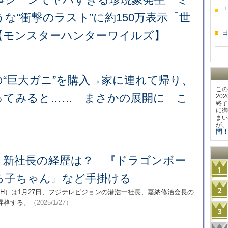
な“衝撃のラスト”に約150万表示「世
【モンスターハンターワイルズ】
“巨大ガニ”を購入→家に連れて帰り、
この
ってみると…… まさかの展開に「こ
20
終了
に御
まい
が、
問！
、新社長の経歴は？ 『ドラゴンボー
る子ちゃん』など手掛ける
H）は1月27日、フジテレビジョンの港浩一社長、嘉納修治会長の
昇格する。
（2025/1/27）