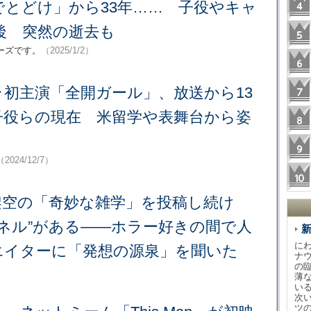
でとどけ」から33年…… 子役やキャ
後 突然の逝去も
ーズです。
（2025/1/2）
初主演「全開ガール」、放送から13
子役らの現在 米留学や表舞台から姿
（2024/12/7）
には架空の「奇妙な雑学」を投稿し続け
ネル”がある――ホラー好きの間で人
に
エイターに「発想の源泉」を聞いた
ナ
の
薄
い
次
ツ