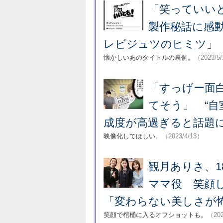
「笑っていい
製作秘話に感
レビジュツのヒミツ」
懐かしいあのタイトルの裏側。
（2023/5
「すっげー面
てそう」 “自
成度が高過ぎると話題
映像化してほしい。
（2023/4/13）
観月ありさ、
ママ役 笑顔し
「変わらない美しさが
笑顔で棺桶に入るオフショットも。
（202