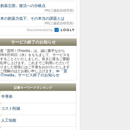
「創薬立国」復活への分岐点
PR(三菱総合研究所)
日本の創薬力低下、その本当の課題とは
PR(三菱総合研究所)
Recommended by
サービス終了のお知らせ
度「質問！ITmedia」は、誠に勝手ながら
20年9月30日（水）をもちまして、サービスを
することといたしました。長きに渡るご愛顧
礼申し上げます。これまでご利用いただいて
りました皆様にはご不便をおかけいたします
≫「質
ご理解のほどお願い申し上げます。
ITmedia」サービス終了のお知らせ
記事キーワードランキング
半導体
コスト削減
人工知能