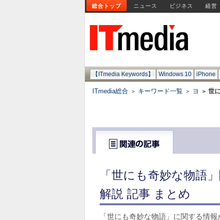
総合トップ
ニュース
ビジネス
経営
【ITmedia Keywords】
Windows 10
iPhone
ITmedia総合
キーワード一覧
ヨ
世
>
>
>
「世にも奇妙な物語」
解説 記事 まとめ
「世にも奇妙な物語」に関する情報