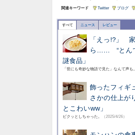
関連キーワード
Twitter
ブログ
すべて
ニュース
レビュー
「えっ!?」 
ら…… “とん
謎食品」
「世にも奇妙な物語で見た」なんて声も
飾ったフィギュ
さかの仕上が
とこわいww」
ビクッとしちゃった。
（2025/4/26）
モンハンの食