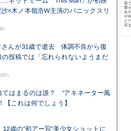
…ネットミーム「This Man」が初映
面
響
梨沙×木ノ本嶺浩W主演のパニックスリ
会
や
ど
高
/31）
音さんが31歳で逝去 体調不良から復
後の投稿では「忘れられないようまだ
/12/1）
当てはまるのは誰？ “アキネーター風
戦！【これは何でしょう】
12歳の“初アー写”美少女ショットに