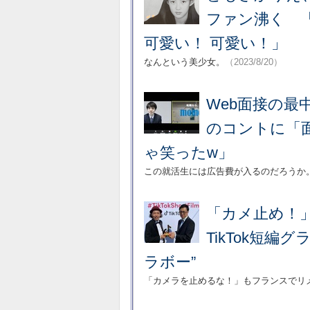
ファン沸く 
可愛い！ 可愛い！」
なんという美少女。
（2023/8/20）
Web面接の最
のコントに「面
ゃ笑ったw」
この就活生には広告費が入るのだろうか
「カメ止め！
TikTok短
ラボー”
「カメラを止めるな！」もフランスでリ