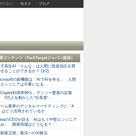
パソコン
旬ネタ
ブログ
奨コンテンツ（
TechTargetジャパン
提供）
女子高生AI「りんな」は人間に投資信託を買
せることができるか？ (1/2)
icrosoftの新機能は「AIでAIを作る」 人間
エンジニアは不要になる...
Copilot利用率99％」デンソー驚異の定着
 3万人を動かした“社長賞”...
ゲーム業界のデジタルマーケティングに「A
I」はどう活用されているか
etaのCEOが語る「AIはもう中堅エンジニア
み」 開発現場はどうなる？：...
「創薬立国」復活への分岐点