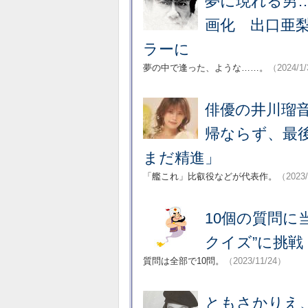
夢に現れる男…
画化 出口亜
ラーに
夢の中で逢った、ような……。
（2024/1
俳優の井川瑠
帰ならず、最
まだ精進」
「艦これ」比叡役などが代表作。
（2023
10個の質問に
クイズ”に挑
質問は全部で10問。
（2023/11/24）
ともさかりえ、