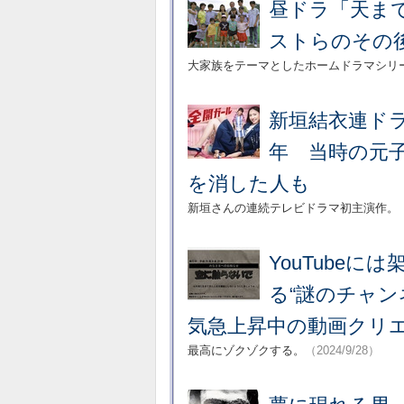
昼ドラ「天ま
ストらのその
大家族をテーマとしたホームドラマシリ
新垣結衣連ドラ
年 当時の元
を消した人も
新垣さんの連続テレビドラマ初主演作。
YouTube
る“謎のチャン
気急上昇中の動画クリ
最高にゾクゾクする。
（2024/9/28）