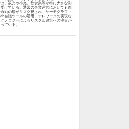
では、観光や小売、飲食業等が特に大きな影
を受けている。通常の企業運営においても面
や通勤の場がリスク視され、サーモグラフィ
Web会議ツールの活用、テレワークの実現な
テクノロジーによるリスク回避策への注目が
まっている。