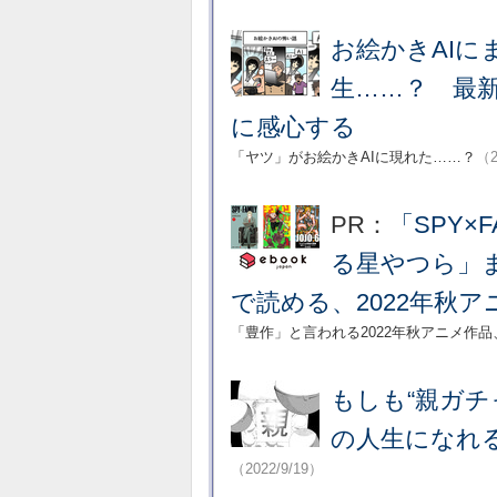
お絵かきAIに
生……？ 最
に感心する
「ヤツ」がお絵かきAIに現れた……？
（2
PR：
「SPY×
る星やつら」まで
で読める、2022年秋ア
「豊作」と言われる2022年秋アニメ作
もしも“親ガチ
の人生になれ
（2022/9/19）