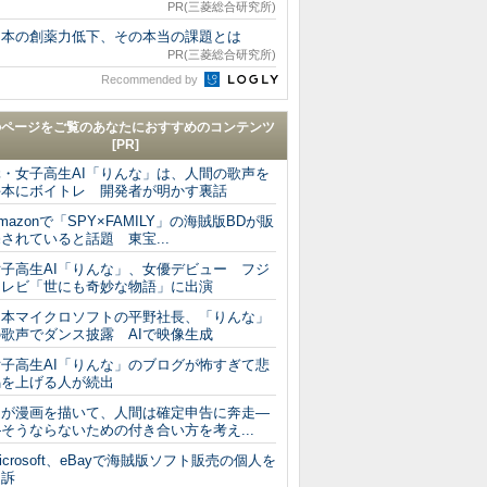
PR(三菱総合研究所)
日本の創薬力低下、その本当の課題とは
PR(三菱総合研究所)
Recommended by
のページをご覧のあなたにおすすめのコンテンツ
[PR]
元・女子高生AI「りんな」は、人間の歌声を
手本にボイトレ 開発者が明かす裏話
mazonで「SPY×FAMILY」の海賊版BDが販
されていると話題 東宝...
女子高生AI「りんな」、女優デビュー フジ
テレビ「世にも奇妙な物語」に出演
日本マイクロソフトの平野社長、「りんな」
の歌声でダンス披露 AIで映像生成
女子高生AI「りんな」のブログが怖すぎて悲
鳴を上げる人が続出
AIが漫画を描いて、人間は確定申告に奔走―
そうならないための付き合い方を考え...
icrosoft、eBayで海賊版ソフト販売の個人を
提訴