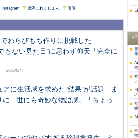
Instagram
艦隊これくしょん
俳優
こ
家でわらびもち作りに挑戦した
でもない見た目”に思わず仰天「完全に
A
売
。
（2025/5/4）
アに生活感を求めた“結果”が話題 ま
りに「世にも奇妙な物語感」「ちょっ
―
M
事シーンでヤバすぎる珍現象発生 ミ