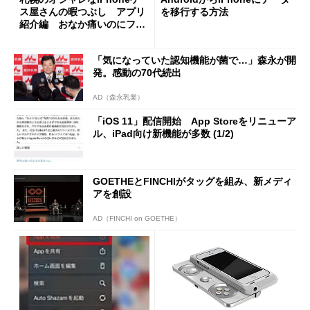
ス屋さんの暇つぶし アプリ
を移行する方法
紹介編 おなか痛いのにフリ
スビー飛んできた
「気になっていた認知機能が菌で…」森永が開
発。感動の70代続出
AD（森永乳業）
「iOS 11」配信開始 App Storeをリニューア
ル、iPad向け新機能が多数 (1/2)
GOETHEとFINCHIがタッグを組み、新メディ
アを創設
AD（FINCHI on GOETHE）