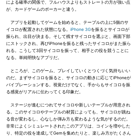
による確率の関係で、フルハウスよりもストレートの方が強い点
が、カードゲームのポーカーと違う。
アプリを起動してゲームを始めると、テーブルの上に5個のサ
イコロが配置された状態になる。
iPhone 3G
を振るとサイコロが
振られ、出目が決まる。そして残すサイコロを選ぶと、画面下部
にストックされ、再びiPhoneを振ると残ったサイコロがまた振ら
れる。こうして3回サイコロを振って、相手との役を競うことに
なる。単純明快なアプリだ。
ところが、このゲーム、プレイしていくとつくづく気持ちいい
のだ。まずサイコロを振ると、サイコロの動きに応じてiPhoneが
バイブレーションする。視覚だけでなく、手からもサイコロを振
る感覚がリアルに伝わってくる印象だ。
ステージが進むにつれてサイコロや新しいテーブルが用意され
る。このサイコロやテーブルの材質によっても、サイコロが跳ね
る音が変わるし、心なしか弾み方も変わるような気がするのだ。
非常によくシミュレートされたこのアプリは、コインを増やした
り、特定の役を達成してGemを集めたりと、楽しみ方がたくさん