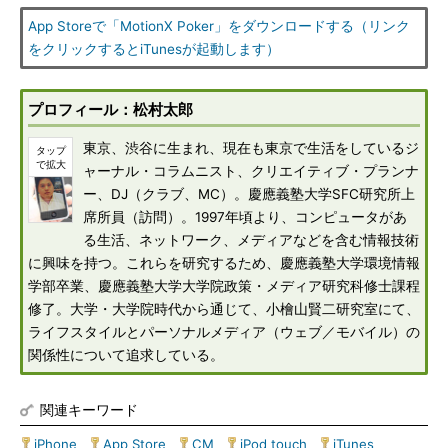
App Storeで「MotionX Poker」をダウンロードする（リンク
をクリックするとiTunesが起動します）
プロフィール：松村太郎
東京、渋谷に生まれ、現在も東京で生活をしているジ
ャーナル・コラムニスト、クリエイティブ・プランナ
ー、DJ（クラブ、MC）。慶應義塾大学SFC研究所上
席所員（訪問）。1997年頃より、コンピュータがあ
る生活、ネットワーク、メディアなどを含む情報技術
に興味を持つ。これらを研究するため、慶應義塾大学環境情報
学部卒業、慶應義塾大学大学院政策・メディア研究科修士課程
修了。大学・大学院時代から通じて、小檜山賢二研究室にて、
ライフスタイルとパーソナルメディア（ウェブ／モバイル）の
関係性について追求している。
関連キーワード
iPhone
|
App Store
|
CM
|
iPod touch
|
iTunes
|