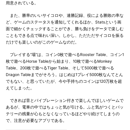
用意されている。
また、勝率のいいサイコロや、連勝記録、役による勝敗の率な
ど、ゲームのステータスを通知してくれるほか、Statsという画
面で細かくチェックすることができ、勝ち負けをデータで楽しむ
こともできる点で味わい深い。しかし、ただただサイコロを振る
だけでも楽しいのがこのゲームなのだ。
プレイする“場”は、コイン0枚で遊べるRooster Table、コイン1
枚で遊べるHorse Tableから始まり、10枚で遊べるMonkey
Table、200枚で遊べるTiger Table、そして5000枚で遊べる
Dragon Tableまでがそろう。はじめは1プレイ5000枚なんてとん
でもない、と思っていたが、今や手持ちのコインは120万枚を超
えてしまった。
できれば音とバイブレーション付きで楽しんでほしいゲームで
あるが、電車の中ではちょっと気が引ける。ふと気がつくとバッ
テリーの残量が心もとなくなっているほどやり続けてしまうの
で、注意が必要なアプリである。