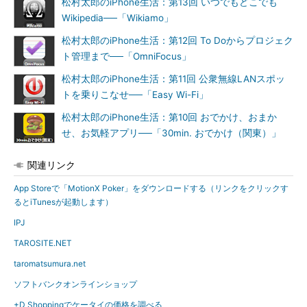
松村太郎のiPhone生活：第13回 いつでもどこでも
Wikipedia──「Wikiamo」
松村太郎のiPhone生活：第12回 To Doからプロジェク
ト管理まで──「OmniFocus」
松村太郎のiPhone生活：第11回 公衆無線LANスポッ
トを乗りこなせ──「Easy Wi-Fi」
松村太郎のiPhone生活：第10回 おでかけ、おまか
せ、お気軽アプリ──「30min. おでかけ（関東）」
関連リンク
App Storeで「MotionX Poker」をダウンロードする（リンクをクリックす
るとiTunesが起動します）
IPJ
TAROSITE.NET
taromatsumura.net
ソフトバンクオンラインショップ
+D Shoppingでケータイの価格を調べる