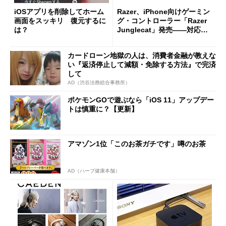
iOSアプリを削除してホーム
Razer、iPhone向けゲーミン
画面をスッキリ 復元するに
グ・コントローラー「Razer
は？
Junglecat」発売――対応ゲ
ームを探せるアプリも
カードローン地獄の人は、消費者金融が教えな
い『返済停止して減額・免除する方法』で完済
して
AD（渋谷法務総合事務所）
ポケモンGOで遊ぶなら「iOS 11」アップデー
トは慎重に？【更新】
アマゾン1位「このお茶ガチです」噂のお茶
AD（ハーブ健康本舗）