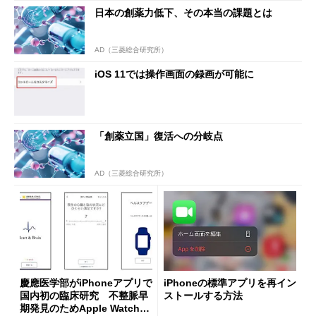
日本の創薬力低下、その本当の課題とは
AD（三菱総合研究所）
iOS 11では操作画面の録画が可能に
「創薬立国」復活への分岐点
AD（三菱総合研究所）
慶應医学部がiPhoneアプリで
iPhoneの標準アプリを再イン
国内初の臨床研究 不整脈早
ストールする方法
期発見のためApple Watchを