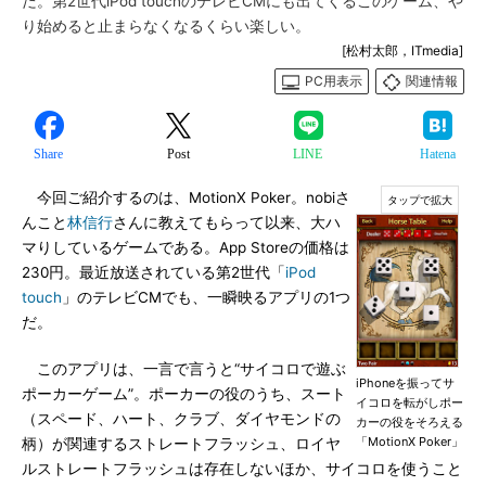
だ。第2世代iPod touchのテレビCMにも出てくるこのゲーム、や
り始めると止まらなくなるくらい楽しい。
[松村太郎，ITmedia]
PC用表示
関連情報
Share
Post
LINE
Hatena
今回ご紹介するのは、MotionX Poker。nobiさ
んこと
林信行
さんに教えてもらって以来、大ハ
マりしているゲームである。App Storeの価格は
230円。最近放送されている第2世代「
iPod
touch
」のテレビCMでも、一瞬映るアプリの1つ
だ。
このアプリは、一言で言うと“サイコロで遊ぶ
iPhoneを振ってサ
ポーカーゲーム”。ポーカーの役のうち、スート
イコロを転がしポー
（スペード、ハート、クラブ、ダイヤモンドの
カーの役をそろえる
「MotionX Poker」
柄）が関連するストレートフラッシュ、ロイヤ
ルストレートフラッシュは存在しないほか、サイコロを使うこと