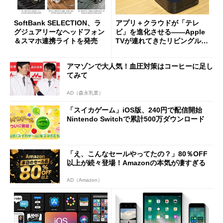
SoftBank SELECTION、ラ
アプリ＋クラウドが「テレ
グジュアリーなヘッドフォン
ビ」を進化させる――Apple
＆スマホ連携ライトを発売
TVが連れてきたリビングルー
ムの未来 (1/2)
アマゾンで大人気！血圧対策はコーヒーに足し
てみて
AD（森永乳業）
「スイカゲーム」iOS版、240円で配信開始
Nintendo Switchで累計500万ダウンロード
「え、こんなセールやってたの？」80％OFF
以上が続々登場！Amazonの本気が凄すぎる
AD（Amazon）