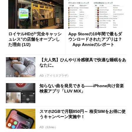
ロイヤルHDが“完全キャッシ
App Storeの10年間で最もダ
ュレス”の店舗をオープンし
ウンロードされたアプリは？
た理由 (1/2)
App Annieのレポート
【大人気】ひんやり冷感寝具で快適な睡眠をあ
なたに。
AD（アイリスプラザ）
知らない曲を発見できる――iPhone向け音楽
検索アプリ「LUV MIX」
スマホ2GBで月額850円～ 格安SIMをお得に使
うキャンペーン実施中！
AD（IIJmio）