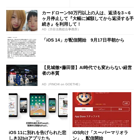
活用
カードローン50万円以上の人は、返済を3～6
ヶ月停止して『大幅に減額してから返済する手
続き』を利用して！
AD（渋谷法務総合事務所）
「iOS 14」が配信開始 9月17日早朝から
【見城徹×藤田晋】AI時代でも変わらない経営
者の本質
AD（FINCHI on GOETHE）
iOS 11に別れを告げられた悲
iOS向け「スーパーマリオラ
しき32bitアプリたち
ン」、配信開始