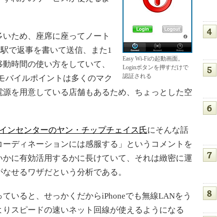
いため、座席に座ってノート
1駅で返事を書いて送信、また1
Easy Wi-Fiの起動画面。
移動時間の使い方をしていて、
Loginボタンを押すだけで
認証される
モバイルポイントは多くのマク
電源を用意している店舗もあるため、ちょっとした空
デザインセンターのヤン・チップチェイス氏
にそんな話
コーディネーションには感服する」というコメントを
いかに有効活用するかに長けていて、それは緻密に運
がなせるワザだという分析である。
いると、せっかくだからiPhoneでも無線LANをう
よりスピードの速いネット回線が使えるようになる