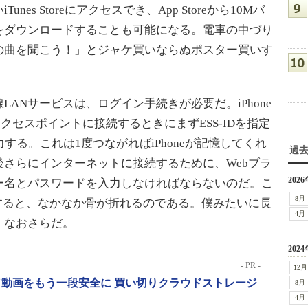
es Storeにアクセスでき、App Storeから10Mバ
をダウンロードすることも可能になる。電車の中づり
の曲を聞こう！」とジャケ買いならぬポスター買いす
。
ANサービスは、ログイン手続きが必要だ。iPhone
めてアクセスポイントに接続するときにまずESS-IDを指定
する。これは1度つながればiPhoneが記憶してくれ
過
さらにインターネットに接続するために、Webブラ
2026
ー名とパスワードを入力しなければならないのだ。こ
8月
うとすると、なかなか骨が折れるのである。僕みたいに長
4月
、なおさらだ。
2024
- PR -
12月
動画をもう一段安全に 買い切りクラウドストレージ
8月
4月