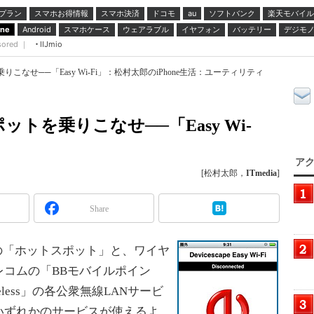
プラン
スマホお得情報
スマホ決済
ドコモ
ソフトバンク
楽天モバイル
au
スマホケース
ウェアラブル
イヤフォン
バッテリー
デジモ
one
Android
sored ｜
IIJmio
りこなせ──「Easy Wi-Fi」：松村太郎のiPhone生活：ユーティリティ
ットを乗りこなせ──「Easy Wi-
アク
[松村太郎，
ITmedia
]
Share
の「ホットスポット」と、ワイヤ
コムの「BBモバイルポイン
reless」の各公衆無線LANサービ
いずれかのサービスが使えるよ