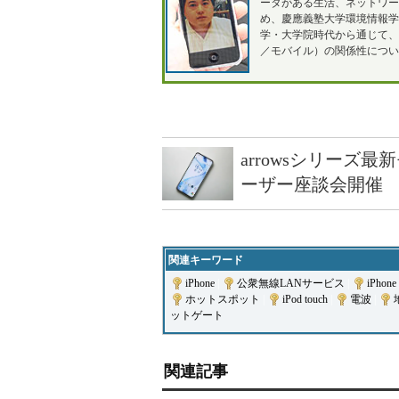
ータがある生活、ネットワー
め、慶應義塾大学環境情報学
学・大学院時代から通じて
／モバイル）の関係性につい
arrowsシリーズ
ーザー座談会開催
関連キーワード
iPhone
|
公衆無線LANサービス
|
iPhone
ホットスポット
|
iPod touch
|
電波
|
ットゲート
関連記事