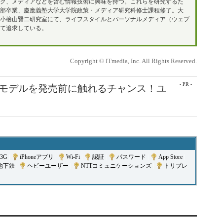
ク、メディアなどを含む情報技術に興味を持つ。これらを研究するた
部卒業、慶應義塾大学大学院政策・メディア研究科修士課程修了。大
、小檜山賢二研究室にて、ライフスタイルとパーソナルメディア（ウェブ
て追求している。
Copyright © ITmedia, Inc. All Rights Reserved.
- PR -
最新モデルを発売前に触れるチャンス！ユ
 3G
|
iPhoneアプリ
|
Wi-Fi
|
認証
|
パスワード
|
App Store
|
地下鉄
|
ヘビーユーザー
|
NTTコミュニケーションズ
|
トリプレ