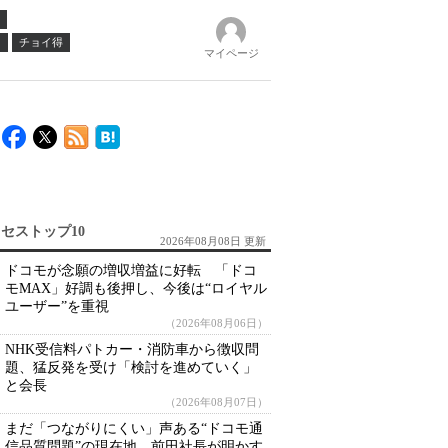
ノ
チョイ得
マイページ
セストップ10
2026年08月08日 更新
ドコモが念願の増収増益に好転 「ドコ
モMAX」好調も後押し、今後は“ロイヤル
ユーザー”を重視
（2026年08月06日）
NHK受信料パトカー・消防車から徴収問
題、猛反発を受け「検討を進めていく」
と会長
（2026年08月07日）
まだ「つながりにくい」声ある“ドコモ通
信品質問題”の現在地 前田社長が明かす