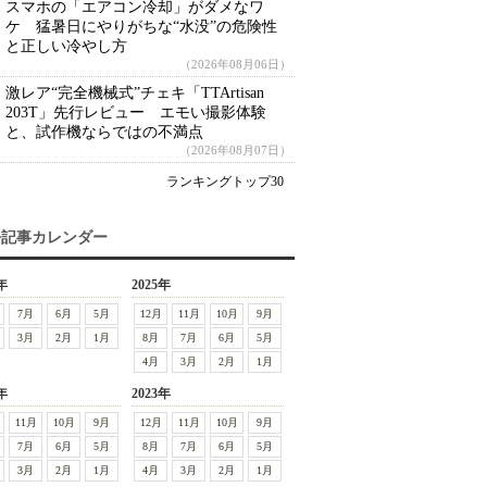
スマホの「エアコン冷却」がダメなワ
ケ 猛暑日にやりがちな“水没”の危険性
と正しい冷やし方
（2026年08月06日）
激レア“完全機械式”チェキ「TTArtisan
203T」先行レビュー エモい撮影体験
と、試作機ならではの不満点
（2026年08月07日）
ランキングトップ30
去記事カレンダー
年
2025年
7月
6月
5月
12月
11月
10月
9月
3月
2月
1月
8月
7月
6月
5月
4月
3月
2月
1月
年
2023年
11月
10月
9月
12月
11月
10月
9月
7月
6月
5月
8月
7月
6月
5月
3月
2月
1月
4月
3月
2月
1月