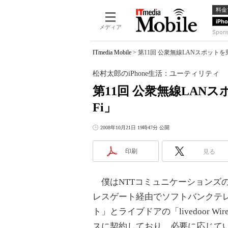
料金
iPh
メディア
Spon
ITmedia Mobile
>
第11回 公衆無線LANスポットを乗
松村太郎のiPhone生活：ユーティリティ
第11回 公衆無線LANスポ
Fi」
2008年10月21日 19時47分 公開
印刷
見る
僕はNTTコミュニケーションズ
レスゲート経由でソフトバンクテレ
ト」とライブドアの「livedoor Wi
スに契約しており、必要に応じて