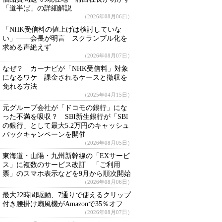
「道半ば」の詳細解説
（2026年08月06日）
「NHK受信料の値上げは検討していな
い」――会長が明言 スクランブル化を
求める声絶えず
（2026年08月07日）
なぜ？ カーナビが「NHK受信料」対象
になるワケ 課金されるケースと徴収を
免れる方法
（2025年04月15日）
元グループ会社が「ドコモの銀行」にな
った不満を吸収？ SBI新生銀行が「SBI
の銀行」として最大5.2万円のキャッシュ
バックキャンペーンを開催
（2026年08月05日）
東海道・山陽・九州新幹線の「EXサービ
ス」に複数のサービス改訂 「ご利用
票」のスマホ表示などを9月から順次開始
（2026年08月06日）
最大22時間駆動、7通りで使えるクリップ
付き腰掛け扇風機がAmazonで35％オフ
（2026年08月07日）