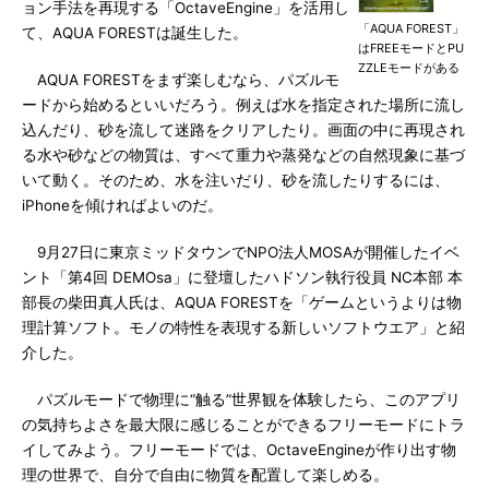
ョン手法を再現する「OctaveEngine」を活用し
「AQUA FOREST」
て、AQUA FORESTは誕生した。
はFREEモードとPU
ZZLEモードがある
AQUA FORESTをまず楽しむなら、パズルモ
ードから始めるといいだろう。例えば水を指定された場所に流し
込んだり、砂を流して迷路をクリアしたり。画面の中に再現され
る水や砂などの物質は、すべて重力や蒸発などの自然現象に基づ
いて動く。そのため、水を注いだり、砂を流したりするには、
iPhoneを傾ければよいのだ。
9月27日に東京ミッドタウンでNPO法人MOSAが開催したイベ
ント「第4回 DEMOsa」に登壇したハドソン執行役員 NC本部 本
部長の柴田真人氏は、AQUA FORESTを「ゲームというよりは物
理計算ソフト。モノの特性を表現する新しいソフトウエア」と紹
介した。
パズルモードで物理に“触る”世界観を体験したら、このアプリ
の気持ちよさを最大限に感じることができるフリーモードにトラ
イしてみよう。フリーモードでは、OctaveEngineが作り出す物
理の世界で、自分で自由に物質を配置して楽しめる。