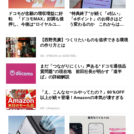
ドコモが念願の増収増益に好
“特典終了”が続く「d払い」
転 「ドコモMAX」好調も後
「dポイント」のお得さはど
押し、今後は“ロイヤルユー
う変わるのか これからは
ザー”を重視
「dカード」の利用が得策？
【西野亮廣】つくりたいものを追求できる環境
の作り方とは
AD（FINCHI on GOETHE）
まだ「つながりにくい」声ある“ドコモ通信品
質問題”の現在地 前田社長が明かす「道半
ば」の詳細解説
「え、こんなセールやってたの？」80％OFF
以上が続々登場！Amazonの本気が凄すぎる
AD（Amazon）