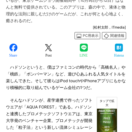
いるが、東京ゲームショウ開催期間中（10月9日から12日）はな
んと無料で提供されている。このアプリは、森の中で、液体と物
理的な法則に親しむだけのゲームだが、これが何とも心地よく、
癒されるのだ。
[松村太郎，ITmedia]
PC用表示
関連情報
Share
Post
LINE
Hatena
ハドソンというと、僕はファミコンの時代から「高橋名人」や
「桃鉄」「ボンバーマン」など、遊び心あふれる人気タイトルを
楽しんできた。そして彼らはiPod touchやiPhoneアプリにもかな
り積極的に取り組んでいるゲーム会社の1つだ。
そんなハドソンが、産学連携で作ったソフト
ウエアが「AQUA FOREST」である。ハドソン
と連携したプロメテックソフトウエアは、東京
大学発のベンチャー企業。プロメテックが開発
した「粒子法」という新しい流体シミュレーシ