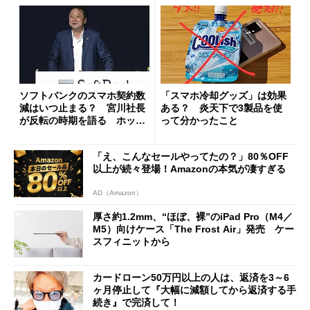
ソフトバンクのスマホ契約数
「スマホ冷却グッズ」は効果
減はいつ止まる？ 宮川社長
ある？ 炎天下で3製品を使
が反転の時期を語る ホッピ
って分かったこと
ング対策は「真剣にやりすぎ
た」
「え、こんなセールやってたの？」80％OFF
以上が続々登場！Amazonの本気が凄すぎる
AD（Amazon）
厚さ約1.2mm、“ほぼ、裸”のiPad Pro（M4／
M5）向けケース「The Frost Air」発売 ケー
スフィニットから
カードローン50万円以上の人は、返済を3～6
ヶ月停止して『大幅に減額してから返済する手
続き』で完済して！