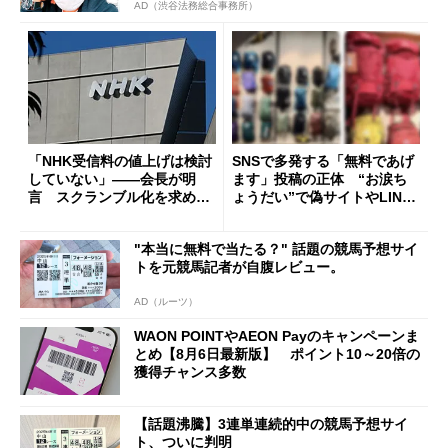
AD（渋谷法務総合事務所）
「NHK受信料の値上げは検討
SNSで多発する「無料であげ
していない」――会長が明
ます」投稿の正体 “お涙ち
言 スクランブル化を求める
ょうだい”で偽サイトやLINE
声絶えず
へ誘導するカラクリ
"本当に無料で当たる？" 話題の競馬予想サイ
トを元競馬記者が自腹レビュー。
AD（ルーツ）
WAON POINTやAEON Payのキャンペーンま
とめ【8月6日最新版】 ポイント10～20倍の
獲得チャンス多数
【話題沸騰】3連単連続的中の競馬予想サイ
ト、ついに判明