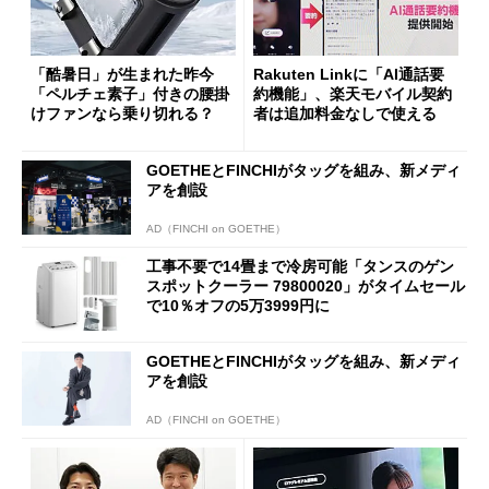
「酷暑日」が生まれた昨今
Rakuten Linkに「AI通話要
「ペルチェ素子」付きの腰掛
約機能」、楽天モバイル契約
けファンなら乗り切れる？
者は追加料金なしで使える
GOETHEとFINCHIがタッグを組み、新メディ
アを創設
AD（FINCHI on GOETHE）
工事不要で14畳まで冷房可能「タンスのゲン
スポットクーラー 79800020」がタイムセール
で10％オフの5万3999円に
GOETHEとFINCHIがタッグを組み、新メディ
アを創設
AD（FINCHI on GOETHE）