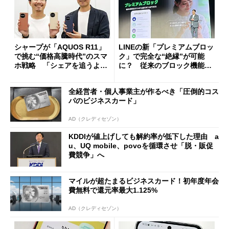
シャープが「AQUOS R11」
LINEの新「プレミアムブロッ
で挑む“価格高騰時代”のスマ
ク」で完全な“絶縁”が可能
ホ戦略 「シェアを追うより
に？ 従来のブロック機能と
も既存ユーザーを大切に」
の決定的な違い
全経営者・個人事業主が作るべき「圧倒的コス
パのビジネスカード」
AD（クレディセゾン）
KDDIが値上げしても解約率が低下した理由 a
u、UQ mobile、povoを循環させ「脱・販促
費競争」へ
マイルが超たまるビジネスカード！初年度年会
費無料で還元率最大1.125%
AD（クレディセゾン）