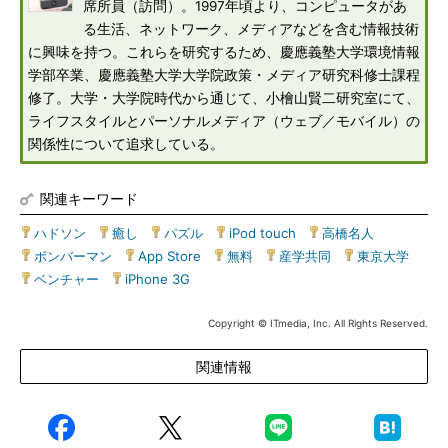
席所員（訪問）。1997年頃より、コンピュータがあ
る生活、ネットワーク、メディアなどを含む情報技術
に興味を持つ。これらを研究するため、慶應義塾大学環境情報
学部卒業、慶應義塾大学大学院政策・メディア研究科修士課程
修了。大学・大学院時代から通じて、小檜山賢二研究室にて、
ライフスタイルとパーソナルメディア（ウェブ／モバイル）の
関係性について追求している。
関連キーワード
ハドソン
|
癒し
|
パズル
|
iPod touch
|
高橋名人
|
ボンバーマン
|
App Store
|
無料
|
産学共同
|
東京大学
|
ベンチャー
|
iPhone 3G
Copyright © ITmedia, Inc. All Rights Reserved.
関連情報