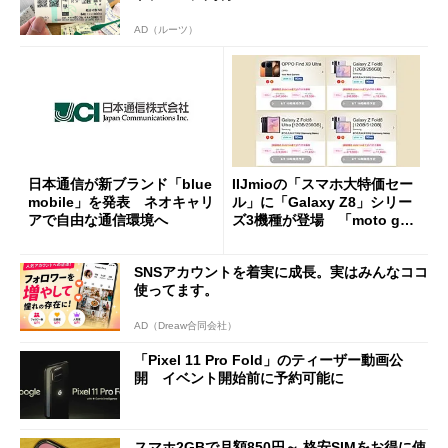
AD（ルーツ）
日本通信が新ブランド「blue
IIJmioの「スマホ大特価セー
mobile」を発表 ネオキャリ
ル」に「Galaxy Z8」シリー
アで自由な通信環境へ
ズ3機種が登場 「moto g37
j」や「OPPO Find X9 Ultr
a」も
SNSアカウントを着実に成長。実はみんなココ
使ってます。
AD（Dreaw合同会社）
「Pixel 11 Pro Fold」のティーザー動画公
開 イベント開始前に予約可能に
スマホ2GBで月額850円～ 格安SIMをお得に使