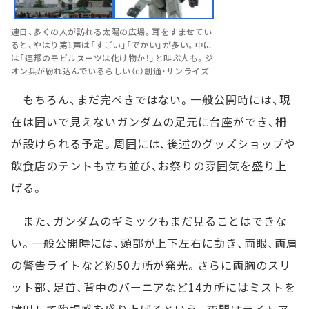
連日、多くの人が訪れる太陽の広場。耳をすませてい
ると、やはり第1声は「すごい」「でかい」が多い。中に
は「連邦のモビルスーツは化け物か！」と叫ぶ人も。ジ
オン兵が紛れ込んでいるらしい（c）創通・サンライズ
もちろん、まだ完ぺきではない。一般公開時には、現
在は囲いで見えないガンダムの足元に台座ができ、柵
が設けられる予定。周囲には、後述のグッズショップや
飲食店のテントも立ち並び、お祭りの雰囲気を盛り上
げる。
また、ガンダムのギミックもまだ見ることはできな
い。一般公開時には、頭部が上下左右に動き、両眼、両肩
の警告ライトなど約50カ所が発光。さらに両胸のスリ
ット部、足首、背中のバーニアなど14カ所にはミストを