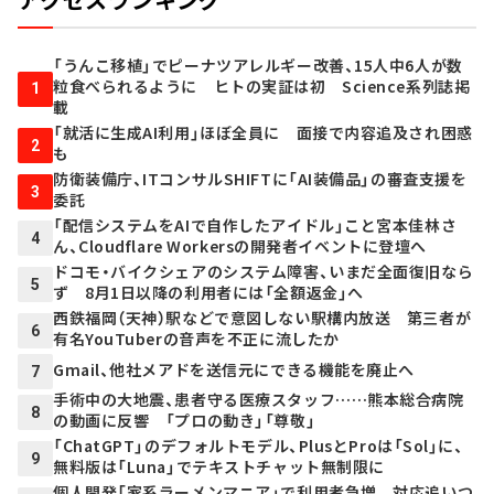
「うんこ移植」でピーナツアレルギー改善、15人中6人が数
粒食べられるように ヒトの実証は初 Science系列誌掲
1
載
「就活に生成AI利用」ほぼ全員に 面接で内容追及され困惑
2
も
防衛装備庁、ITコンサルSHIFTに「AI装備品」の審査支援を
3
委託
「配信システムをAIで自作したアイドル」こと宮本佳林さ
4
ん、Cloudflare Workersの開発者イベントに登壇へ
ドコモ・バイクシェアのシステム障害、いまだ全面復旧なら
5
ず 8月1日以降の利用者には「全額返金」へ
西鉄福岡（天神）駅などで意図しない駅構内放送 第三者が
6
有名YouTuberの音声を不正に流したか
Gmail、他社メアドを送信元にできる機能を廃止へ
7
手術中の大地震、患者守る医療スタッフ……熊本総合病院
8
の動画に反響 「プロの動き」「尊敬」
「ChatGPT」のデフォルトモデル、PlusとProは「Sol」に、
9
無料版は「Luna」でテキストチャット無制限に
個人開発「家系ラーメンマニア」で利用者急増 対応追いつ