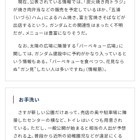
現在、公表されている情報では、「炭火焼き肉トラジ」
が焼き肉弁当などの販売を予定しているほか、「五浦
（いづら）ハム」によるハム焼き、富士宮焼きそばなどが
出店するという。ガンダムとの関連性はまったく不明
だが、メニューは豊富になりそうだ。
なお、太陽の広場に隣接する「バーベキュー広場」に
関しては、ガンダム建設中に予約がかなり入っていると
いう情報もある。「バーベキューを食べつつ、花見なら
ぬ“ガン見”したい人は多いですね」（情報筋）。
お手洗い
さすが新しい公園だけあって、売店の奥や駐車場に隣
接したセンターの横など、トイレはいくつも用意され
ている。ただし、一般公開が始まると相当の人出が予想
される上、普段から近所の幼稚園児などが遠足にくる