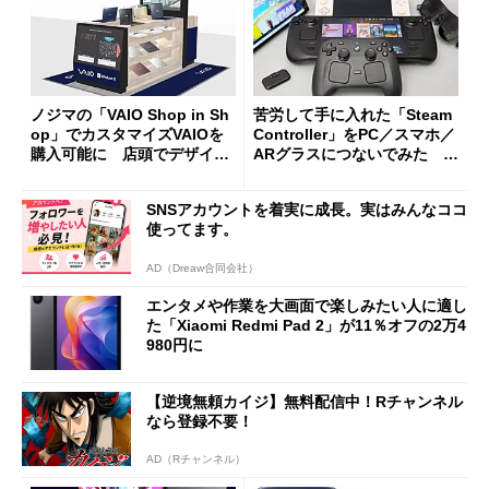
ノジマの「VAIO Shop in Sh
苦労して手に入れた「Steam
op」でカスタマイズVAIOを
Controller」をPC／スマホ／
購入可能に 店頭でデザイン
ARグラスにつないでみた ゲ
や質感を確認しながら購入可
ーム体験や実用性は？
能
SNSアカウントを着実に成長。実はみんなココ
使ってます。
AD（Dreaw合同会社）
エンタメや作業を大画面で楽しみたい人に適し
た「Xiaomi Redmi Pad 2」が11％オフの2万4
980円に
【逆境無頼カイジ】無料配信中！Rチャンネル
なら登録不要！
AD（Rチャンネル）