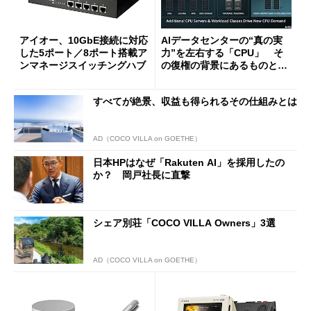
アイオー、10GbE接続に対応
AIデータセンターの“真の実
した5ポート／8ポート搭載ア
力”を左右する「CPU」 そ
ンマネージスイッチングハブ
の復権の背景にあるものと
は？
すべてが絶景、収益も得られるその仕組みとは
AD（COCO VILLA on GOETHE）
日本HPはなぜ「Rakuten AI」を採用したの
か？ 岡戸社長に直撃
シェア別荘「COCO VILLA Owners」3選
AD（COCO VILLA on GOETHE）