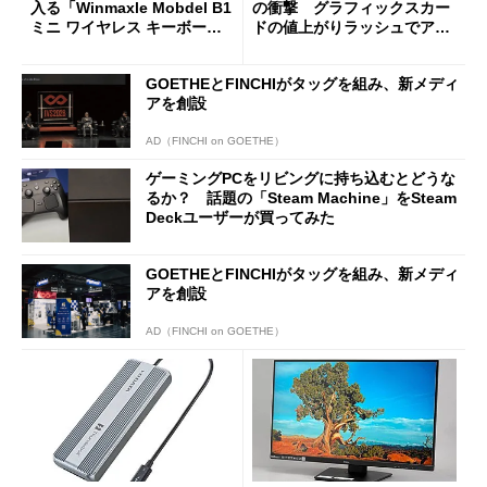
入る「Winmaxle Mobdel B1
の衝撃 グラフィックスカー
ミニ ワイヤレス キーボー
ドの値上がりラッシュでアキ
ド」がセールで10％オフの37
バの購入制限が深刻化
94円に
GOETHEとFINCHIがタッグを組み、新メディ
アを創設
AD（FINCHI on GOETHE）
ゲーミングPCをリビングに持ち込むとどうな
るか？ 話題の「Steam Machine」をSteam
Deckユーザーが買ってみた
GOETHEとFINCHIがタッグを組み、新メディ
アを創設
AD（FINCHI on GOETHE）