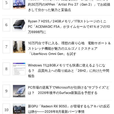
約30万円のXPPen「Artist Pro 27（Gen 2）」でお絵描
きして分かった魅力と妥協点
Ryzen 7 H255／24GBメモリ／1TBストレージのミニ
PC「ACEMAGIC F5A」がタイムセールで41％オフの10
万6998円に
10万円台で手に入る、理想の座り心地 電動サポート＆
ストレッチ機能が魅力のエルゴノミクスチェア
「LiberNovo Omni Gen」を試す
Windows 11は8GBメモリでも快適に使えるようにな
る？ 品質向上への取り組みと「26H2」に向けた中間
報告
PC市場の逆風下でMicrosoftが仕掛ける“サプライズ”と
は？ 2026年後半のSurface新製品を予想する
新GPU「Radeon RX 9050」が登場するもアキバの反応
は静か――2026年8月最新パーツ事情