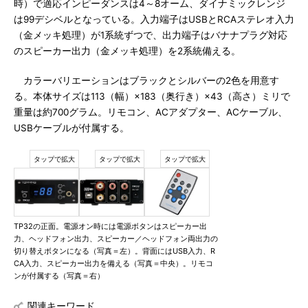
時）で適応インピーダンスは4～8オーム、ダイナミックレンジ
は99デシベルとなっている。入力端子はUSBとRCAステレオ入力
（金メッキ処理）が1系統ずつで、出力端子はバナナプラグ対応
のスピーカー出力（金メッキ処理）を2系統備える。
カラーバリエーションはブラックとシルバーの2色を用意す
る。本体サイズは113（幅）×183（奥行き）×43（高さ）ミリで
重量は約700グラム。リモコン、ACアダプター、ACケーブル、
USBケーブルが付属する。
TP32の正面。電源オン時には電源ボタンはスピーカー出
力、ヘッドフォン出力、スピーカー／ヘッドフォン両出力の
切り替えボタンになる（写真＝左）。背面にはUSB入力、R
CA入力、スピーカー出力を備える（写真＝中央）。リモコ
ンが付属する（写真＝右）
関連キーワード