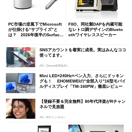
PC市場の逆風下でMicrosoft
FIIO、同社製DAPを内蔵可能
が仕掛ける“サプライズ”と
なレトロ調デザインのBlueto
は？ 2026年後半のSurface
othワイヤレススピーカー
新製品を予想する
SNSアカウントを着実に成長。実はみんなココ
使ってます。
AD（Dreaw合同会社）
Mini LED×240Hz×ペン入力、さらにドッキン
グも！ EHOMEWEIの"全部入り"16型モバイ
ルディスプレイ「TM-160PW」徹底レビュー
【登録不要＆完全無料】80年代洋楽がRチャン
ネルで見放題
AD（Rチャンネル）