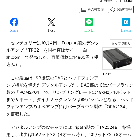
[池田憲弘，ITmedia]
PC用表示
関連情報
Share
Post
LINE
Hatena
センチュリーは10月4日、Topping製のデジタ
ルアンプ「TP32」を同社直販サイト「白
箱.com」で発売した。直販価格は14800円（税
込み）。
TP32
この製品はUSB接続のDACとヘッドフォンア
ンプ機能を備えたデジタルアンプだ。DAC部のICはバーブラウン
製の「PCM2704」で、サンプリングレートは48kHz／16ビット
までサポート、ダイナミックレンジは99デシベルとなる。ヘッド
フォンアンプのオペアンプにはバーブラウン製の「OPA2134」
を搭載した。
デジタルアンプのICチップにはTripath製の「TA2024B」を採
用し、出力は15ワット×2（4オーム時）、10ワット×2（8オーム