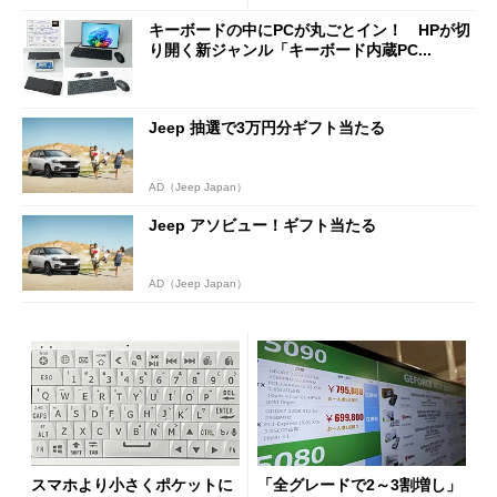
キーボードの中にPCが丸ごとイン！ HPが切
り開く新ジャンル「キーボード内蔵PC...
Jeep 抽選で3万円分ギフト当たる
AD（Jeep Japan）
Jeep アソビュー！ギフト当たる
AD（Jeep Japan）
スマホより小さくポケットに
「全グレードで2～3割増し」