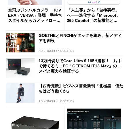
空飛ぶジンバルカメラ「HOV
「人主導」から「自律実行」
ERAir VERSA」登場 手持ち
へ――進化する「Microsoft
スタイルからカメラドローン
365 Copilot」の新機能とエ
に合体変形
ージェントAIの現在地
GOETHEとFINCHIがタッグを組み、新メディ
アを創設
AD（FINCHI on GOETHE）
13万円切りでCore Ultra 9 185H搭載！ 片手
で持てるミニPC「GEEKOM IT13 Max」のコ
スパと実力を検証する
【西野亮廣】ビジネス書最新刊『北極星 僕た
ちはどう働くか』
AD（FINCHI on GOETHE）