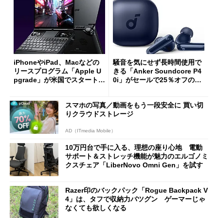
iPhoneやiPad、Macなどの
騒音を気にせず長時間使用で
リースプログラム「Apple U
きる「Anker Soundcore P4
pgrade」が米国でスタート／
0i」がセールで25％オフの59
Bluetooth LEの新規格「Blu
90円に
etooth High Data Throughp
スマホの写真／動画をもう一段安全に 買い切
ut」が明...
りクラウドストレージ
AD（ITmedia Mobile）
10万円台で手に入る、理想の座り心地 電動
サポート＆ストレッチ機能が魅力のエルゴノミ
クスチェア「LiberNovo Omni Gen」を試す
Razer印のバックパック「Rogue Backpack V
4」は、タフで収納力バツグン ゲーマーじゃ
なくても欲しくなる