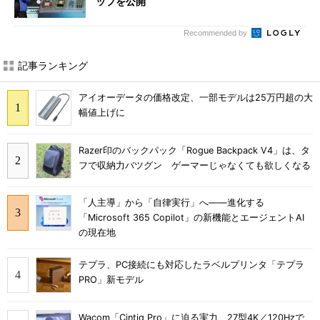
ップを公開
Recommended by
記事ランキング
アイオーデータの価格改定、一部モデルは25万円超の大
幅値上げに
Razer印のバックパック「Rogue Backpack V4」は、タ
フで収納力バツグン ゲーマーじゃなくても欲しくなる
「人主導」から「自律実行」へ――進化する
「Microsoft 365 Copilot」の新機能とエージェントAI
の現在地
テプラ、PC接続にも対応したラベルプリンタ「テプラ
PRO」新モデル
Wacom「Cintiq Pro」に迫る実力 27型4K／120Hzで