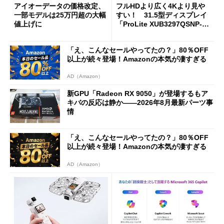
アイオーデータの価格改定、
フルHDより広く4Kより見や
一部モデルは25万円超の大幅
すい！ 31.5型ディスプレイ
値上げに
「ProLite XUB3297QSNP-B
1J」がテレワークにピッタリ
な理由
「え、こんなセールやってたの？」80％OFF
以上が続々登場！Amazonの本気が凄すぎる
AD（Amazon）
新GPU「Radeon RX 9050」が登場するもア
キバの反応は静か――2026年8月最新パーツ事
情
「え、こんなセールやってたの？」80％OFF
以上が続々登場！Amazonの本気が凄すぎる
AD（Amazon）