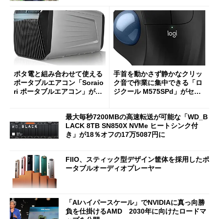
ポタ電と組み合わせて使える
手首を動かさず静かなクリッ
ポータブルエアコン「Soraio
ク音で作業に集中できる「ロ
ri ポータブルエアコン」がセ
ジクール M575SPd」がセー
ールで16％オフの2万9980円
ルで33％オフの5280円に
に
最大毎秒7200MBの高速転送が可能な「WD_B
LACK 8TB SN850X NVMe ヒートシンク付
き」が18％オフの17万5087円に
FIIO、スティック型デザイン筐体を採用したポ
ータブルオーディオプレーヤー
「AIハイパースケール」でNVIDIAに真っ向勝
負を仕掛けるAMD 2030年に向けたロードマ