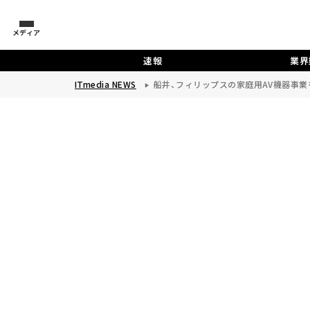
メディア
速報
業界
ITmedia NEWS
船井、フィリップスの家庭用AV機器事業