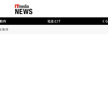
動向
社会とIT
く
を取得