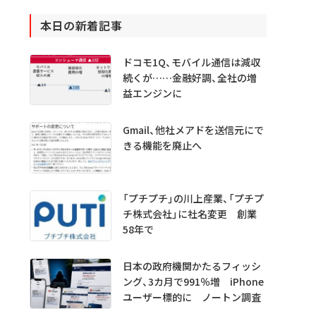
本日の新着記事
ドコモ1Q、モバイル通信は減収
続くが……金融好調、全社の増
益エンジンに
Gmail、他社メアドを送信元にで
きる機能を廃止へ
「プチプチ」の川上産業、「プチプ
チ株式会社」に社名変更 創業
58年で
日本の政府機関かたるフィッシ
ング、3カ月で991％増 iPhone
ユーザー標的に ノートン調査