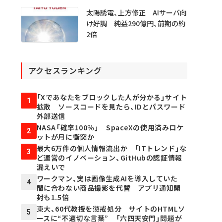
太陽誘電、上方修正 AIサーバ向
け好調 純益290億円、前期の約
2倍
アクセスランキング
「Xであなたをブロックした人が分かる」サイト
1
拡散 ソースコードを見たら、IDとパスワード
外部送信
NASA「確率100％」 SpaceXの使用済みロケ
2
ットが月に衝突か
最大6万件の個人情報流出か 「ITトレンド」な
3
ど運営のイノベーション、GitHubの認証情報
漏えいで
ワークマン、実は画像生成AIを導入していた
4
間に合わない商品撮影を代替 アプリ通知開
封も1.5倍
東大、60代教授を懲戒処分 サイトのHTMLソ
5
ースに“不適切な言葉” 「六四天安門」問題が