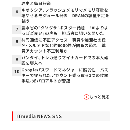
理由と毎日報道
キオクシア、フラッシュメモリでメモリ容量を
6
増やせるモジュール発表 DRAMの容量不足を
補う
農水省の“クソダサ”ポスター話題 「AIよりよ
7
っぽど良い」の声も 担当者に狙いを聞いた
共同通信に不正アクセス 職員や加盟社の氏
8
名・メルアドなど約6000件が閲覧の恐れ 職
員アカウント不正利用か
バンダイ、トレカ巡りマイナカードでの本人確
9
認を導入へ
Googleパスワードマネジャーに脆弱性 パス
10
キーで守られたアカウント乗っ取る3つの攻撃
手法、米パロアルトが警鐘
もっと見る
ITmedia NEWS SNS