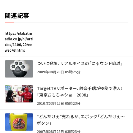
関連記事
https://nlab.itm
edia.co.jp/nl/arti
cles/1106/20/ne
ws048.html
ついに登場、リアルボイスの「にゃウンド肉球」
2009年04月28日 05時25分
TargetTVリポーター、綾奈千瑞が極秘で潜入！
――「東京おもちゃショー2008」
2010年03月25日 05時23分
“どんだけぇ”売れるか、エポック「どんだけぇ～
ボタン」
2007年08月28日 03時23分