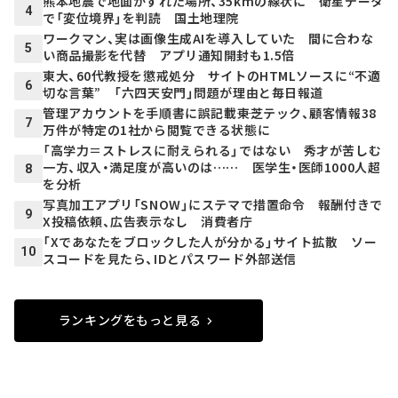
熊本地震で地面がずれた場所、35kmの線状に 衛星データ
4
で「変位境界」を判読 国土地理院
ワークマン、実は画像生成AIを導入していた 間に合わな
5
い商品撮影を代替 アプリ通知開封も1.5倍
東大、60代教授を懲戒処分 サイトのHTMLソースに“不適
6
切な言葉” 「六四天安門」問題が理由と毎日報道
管理アカウントを手順書に誤記載――東芝テック、顧客情報38
7
万件が特定の1社から閲覧できる状態に
「高学力＝ストレスに耐えられる」ではない 秀才が苦しむ
一方、収入・満足度が高いのは…… 医学生・医師1000人超
8
を分析
写真加工アプリ「SNOW」にステマで措置命令 報酬付きで
9
X投稿依頼、広告表示なし 消費者庁
「Xであなたをブロックした人が分かる」サイト拡散 ソー
10
スコードを見たら、IDとパスワード外部送信
ランキングをもっと見る