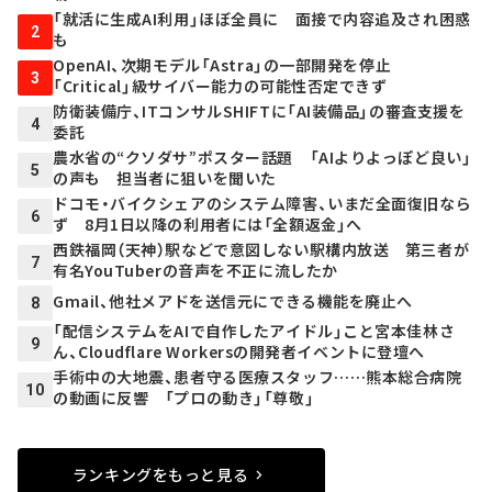
「就活に生成AI利用」ほぼ全員に 面接で内容追及され困惑
2
も
OpenAI、次期モデル「Astra」の一部開発を停止
3
「Critical」級サイバー能力の可能性否定できず
防衛装備庁、ITコンサルSHIFTに「AI装備品」の審査支援を
4
委託
農水省の“クソダサ”ポスター話題 「AIよりよっぽど良い」
5
の声も 担当者に狙いを聞いた
ドコモ・バイクシェアのシステム障害、いまだ全面復旧なら
6
ず 8月1日以降の利用者には「全額返金」へ
西鉄福岡（天神）駅などで意図しない駅構内放送 第三者が
7
有名YouTuberの音声を不正に流したか
Gmail、他社メアドを送信元にできる機能を廃止へ
8
「配信システムをAIで自作したアイドル」こと宮本佳林さ
9
ん、Cloudflare Workersの開発者イベントに登壇へ
手術中の大地震、患者守る医療スタッフ……熊本総合病院
10
の動画に反響 「プロの動き」「尊敬」
ランキングをもっと見る