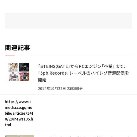
関連記事
「STEINS;GATE」からPCエンジン「卒業」まで、
「5pb.Records」レーベルのハイレゾ音源配信を
開始
2014年10月22日 23時09分
https://www.it
media.co.jp/mo
bile/articles/141
0/20/news135.h
tml