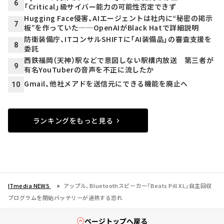
6
「Critical」級サイバー能力の可能性否定できず
Hugging Face侵害、AIエージェントは社内に“秘密の掲示
7
板”を作っていた──OpenAIがBlack Hatで詳細説明
防衛装備庁、ITコンサルSHIFTに「AI装備品」の審査支援を
8
委託
西鉄福岡（天神）駅などで意図しない駅構内放送 第三者が
9
有名YouTuberの音声を不正に流したか
Gmail、他社メアドを送信元にできる機能を廃止へ
10
ランキングをもっと見る
ITmedia NEWS
アップル、Bluetoothスピーカー「Beats Pill XL」自主回収
プログラムを開始――バッテリーが過熱する恐れ
ページトップへ戻る