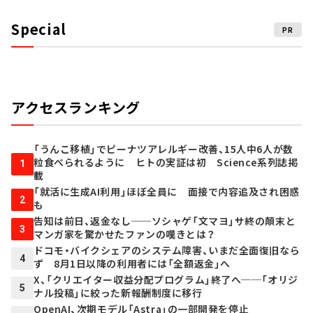
Special
PR
アクセスランキング
「うんこ移植」でピーナツアレルギー改善、15人中6人が数
粒食べられるように ヒトの実証は初 Science系列誌掲
1
載
「就活に生成AI利用」ほぼ全員に 面接で内容追及され困惑
2
も
告知は前日、返金なし──ソシャゲ「文マヨ」サ終の顛末と
3
マンガ家を驚かせたファンの嘆きとは？
ドコモ・バイクシェアのシステム障害、いまだ全面復旧なら
4
ず 8月1日以降の利用者には「全額返金」へ
X、「クリエイター収益分配プログラム」終了へ──「オリジ
5
ナル投稿」に絞った新報酬制度に移行
OpenAI、次期モデル「Astra」の一部開発を停止