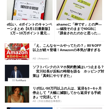
d払い、dポイントのキャンペ
ahamoに「神です」との声―
ーンまとめ【8月1日最新版】
―値段そのままで40GBに
1万～10万ポイント還元の
「課金されたのかと思った」
施策がめじろ押し
と戸惑いも
「え、こんなセールやってたの？」80％OFF
以上が続々登場！Amazonの本気が凄すぎる
AD（Amazon）
ソフトバンクのスマホ契約数減はいつ止まる？
宮川社長が反転の時期を語る ホッピング対
策は「真剣にやりすぎた」
リボ払い50万円以上の人は、返済を3～6ヶ月
停止して『大幅に減額してから返済する手続
き』で完済して！
AD（渋谷法務総合事務所）