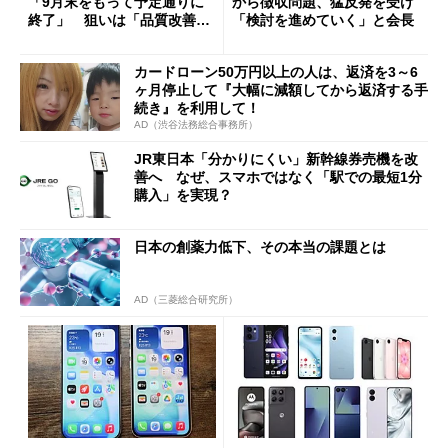
「9月末をもって予定通りに
から徴収問題、猛反発を受け
終了」 狙いは「品質改善」
「検討を進めていく」と会長
ただし「ルーラル限定で期
限を切った新契約」の可能性
カードローン50万円以上の人は、返済を3～6
も
ヶ月停止して『大幅に減額してから返済する手
続き』を利用して！
AD（渋谷法務総合事務所）
JR東日本「分かりにくい」新幹線券売機を改
善へ なぜ、スマホではなく「駅での最短1分
購入」を実現？
日本の創薬力低下、その本当の課題とは
AD（三菱総合研究所）