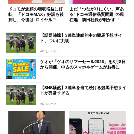
ドコモが念願の増収増益に好
まだ「つながりにくい」声あ
転 「ドコモMAX」好調も後
る“ドコモ通信品質問題”の現
押し、今後は“ロイヤルユー
在地 前田社長が明かす「道
ザー”を重視
半ば」の詳細解説
【話題沸騰】3連単連続的中の競馬予想サイ
ト、ついに判明
AD（ルーツ）
ゲオが「ゲオのサマーセール2026」を8月8日
から開催、中古のスマホやゲームがお得に
【SNS騒然】3連単を当て続ける競馬予想サイ
トが異常すぎる
AD（ルーツ）