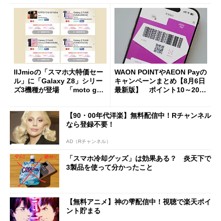
IIJmioの「スマホ大特価セー
WAON POINTやAEON Payの
ル」に「Galaxy Z8」シリー
キャンペーンまとめ【8月6日
ズ3機種が登場 「moto g37
最新版】 ポイント10～20倍
j」や「OPPO Find X9 Ultr
の獲得チャンス多数
a」も
【90・00年代洋楽】無料配信中！Rチャンネル
なら登録不要！
AD（Rチャンネル）
「スマホ冷却グッズ」は効果ある？ 炎天下で
3製品を使って分かったこと
【無料アニメ】神の雫配信中！視聴で楽天ポイ
ント貯まる