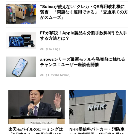
ッシュバックキャンペーンを
“Suicaが使えない”クレカ・QR専用改札機に
開催
賛否 「問題なく運用できる」「交通系ICの方
がスムーズ」
FPが解説！Apple製品を分割手数料0円で入手
する方法とは？
AD（Fav-Log）
arrowsシリーズ最新モデルを発売前に触れる
チャンス！ユーザー座談会開催
AD（ ITmedia Mobile）
楽天モバイルのローミングは
NHK受信料パトカー・消防車