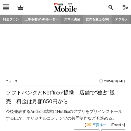
料金プラン
工事不要Wi-Fiルーター
スマホ決済
世界を変える5G
デジモノ
ニュース
2015年8月24日
ソフトバンクとNetflixが提携 店舗で“独占”販
売 料金は月額650円から
今後発表するAndroid端末にNetflixのアプリをプリインストール
するほか、オリジナルコンテンツの共同制作なども進める。
[
平賀洋一
，ITmedia]