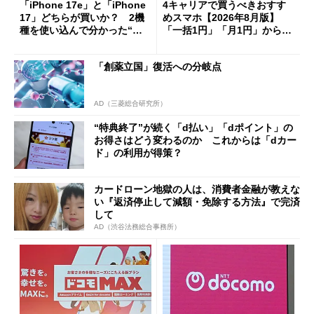
「iPhone 17e」と「iPhone
4キャリアで買うべきおすす
17」どちらが買いか？ 2機
めスマホ【2026年8月版】
種を使い込んで分かった“ス
「一括1円」「月1円」からお
ペック表にない違い”
得なiPhone／Pixel／Galaxy
まで
「創薬立国」復活への分岐点
AD（三菱総合研究所）
“特典終了”が続く「d払い」「dポイント」の
お得さはどう変わるのか これからは「dカー
ド」の利用が得策？
カードローン地獄の人は、消費者金融が教えな
い『返済停止して減額・免除する方法』で完済
して
AD（渋谷法務総合事務所）