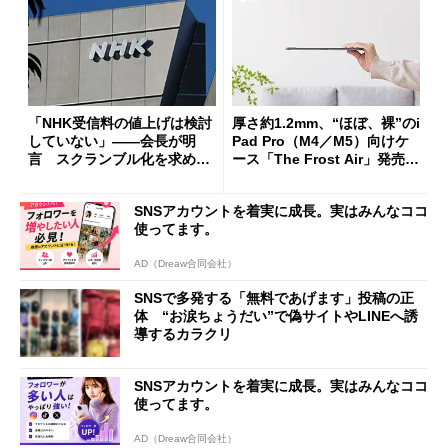
「NHK受信料の値上げは検討
厚さ約1.2mm、“ほぼ、裸”のi
していない」――会長が明
Pad Pro（M4／M5）向けケ
言 スクランブル化を求める
ース「The Frost Air」発売
声絶えず
ケースフィニットから
SNSアカウントを着実に成長。実はみんなココ
使ってます。
AD（Dreaw合同会社）
SNSで多発する「無料であげます」投稿の正
体 “お涙ちょうだい”で偽サイトやLINEへ誘
導するカラクリ
SNSアカウントを着実に成長。実はみんなココ
使ってます。
AD（Dreaw合同会社）