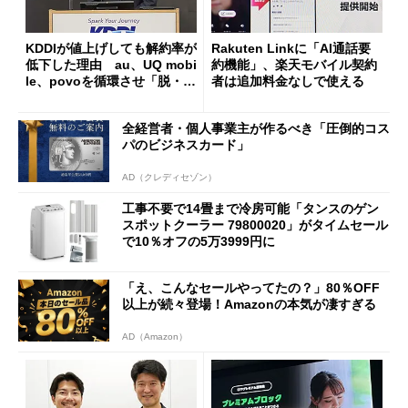
KDDIが値上げしても解約率が
Rakuten Linkに「AI通話要
低下した理由 au、UQ mobi
約機能」、楽天モバイル契約
le、povoを循環させ「脱・販
者は追加料金なしで使える
促費競争」へ
全経営者・個人事業主が作るべき「圧倒的コス
パのビジネスカード」
AD（クレディセゾン）
工事不要で14畳まで冷房可能「タンスのゲン
スポットクーラー 79800020」がタイムセール
で10％オフの5万3999円に
「え、こんなセールやってたの？」80％OFF
以上が続々登場！Amazonの本気が凄すぎる
AD（Amazon）