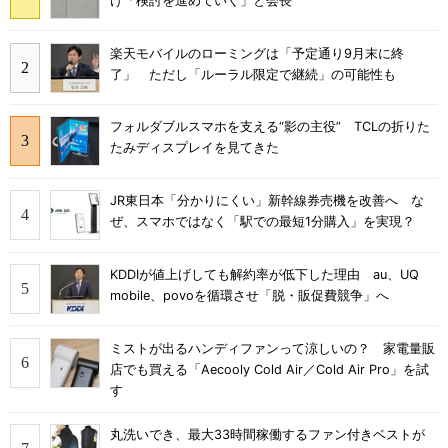
け「検討を進めていく」と会長
楽天モバイルのローミングは「予定通り9月末に終
了」 ただし「ルーラル限定で継続」の可能性も
フォルダブルスマホを支える“影の主役” TCLの折りた
たみディスプレイを見てきた
JR東日本「分かりにくい」新幹線券売機を改善へ な
ぜ、スマホではなく「駅での最短1分購入」を実現？
KDDIが値上げしても解約率が低下した理由 au、UQ
mobile、povoを循環させ「脱・販促費競争」へ
ミストが出るハンディファンって涼しいの？ 家電量販
店でも買える「Aecooly Cold Air／Cold Air Pro」を試
す
丸洗いでき、最大33時間稼働するファン付きベストが