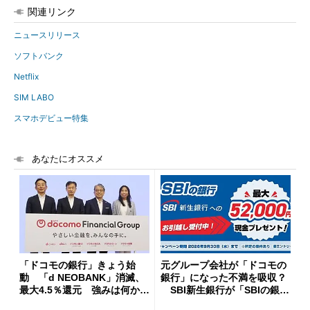
関連リンク
ニュースリリース
ソフトバンク
Netflix
SIM LABO
スマホデビュー特集
あなたにオススメ
「ドコモの銀行」きょう始
元グループ会社が「ドコモの
動 「d NEOBANK」消滅、
銀行」になった不満を吸収？
最大4.5％還元 強みは何か解
SBI新生銀行が「SBIの銀
説
行」として最大5.2万円のキャ