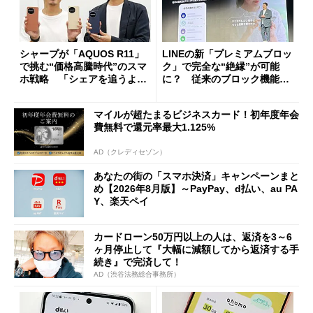
シャープが「AQUOS R11」
LINEの新「プレミアムブロッ
で挑む“価格高騰時代”のスマ
ク」で完全な“絶縁”が可能
ホ戦略 「シェアを追うより
に？ 従来のブロック機能と
も既存ユーザーを大切に」
の決定的な違い
マイルが超たまるビジネスカード！初年度年会
費無料で還元率最大1.125%
AD（クレディセゾン）
あなたの街の「スマホ決済」キャンペーンまと
め【2026年8月版】～PayPay、d払い、au PA
Y、楽天ペイ
カードローン50万円以上の人は、返済を3～6
ヶ月停止して『大幅に減額してから返済する手
続き』で完済して！
AD（渋谷法務総合事務所）