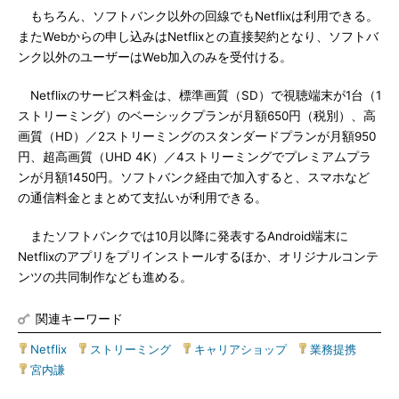
もちろん、ソフトバンク以外の回線でもNetflixは利用できる。
またWebからの申し込みはNetflixとの直接契約となり、ソフトバ
ンク以外のユーザーはWeb加入のみを受付ける。
Netflixのサービス料金は、標準画質（SD）で視聴端末が1台（1
ストリーミング）のベーシックプランが月額650円（税別）、高
画質（HD）／2ストリーミングのスタンダードプランが月額950
円、超高画質（UHD 4K）／4ストリーミングでプレミアムプラ
ンが月額1450円。ソフトバンク経由で加入すると、スマホなど
の通信料金とまとめて支払いが利用できる。
またソフトバンクでは10月以降に発表するAndroid端末に
Netflixのアプリをプリインストールするほか、オリジナルコンテ
ンツの共同制作なども進める。
関連キーワード
Netflix
|
ストリーミング
|
キャリアショップ
|
業務提携
|
宮内謙