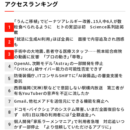
アクセスランキング
「うんこ移植」でピーナツアレルギー改善、15人中6人が数
粒食べられるように ヒトの実証は初 Science系列誌掲
1
載
「就活に生成AI利用」ほぼ全員に 面接で内容追及され困惑
2
も
手術中の大地震、患者守る医療スタッフ……熊本総合病院
3
の動画に反響 「プロの動き」「尊敬」
OpenAI、次期モデル「Astra」の一部開発を停止
4
「Critical」級サイバー能力の可能性否定できず
防衛装備庁、ITコンサルSHIFTに「AI装備品」の審査支援を
5
委託
西鉄福岡（天神）駅などで意図しない駅構内放送 第三者が
6
有名YouTuberの音声を不正に流したか
Gmail、他社メアドを送信元にできる機能を廃止へ
7
ドコモ・バイクシェアのシステム障害、いまだ全面復旧なら
8
ず 8月1日以降の利用者には「全額返金」へ
個人開発「家系ラーメンマニア」で利用者急増 対応追いつ
9
かず一部停止 「より信頼していただけるアプリに」