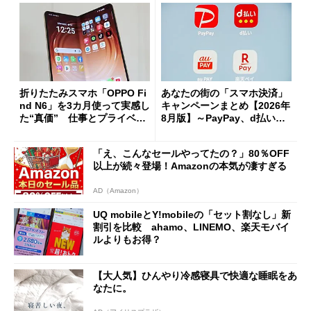
折りたたみスマホ「OPPO Fi
あなたの街の「スマホ決済」
nd N6」を3カ月使って実感し
キャンペーンまとめ【2026年
た“真価” 仕事とプライベー
8月版】～PayPay、d払い、a
トで大活躍
u PAY、楽天ペイ
「え、こんなセールやってたの？」80％OFF
以上が続々登場！Amazonの本気が凄すぎる
AD（Amazon）
UQ mobileとY!mobileの「セット割なし」新
割引を比較 ahamo、LINEMO、楽天モバイ
ルよりもお得？
【大人気】ひんやり冷感寝具で快適な睡眠をあ
なたに。