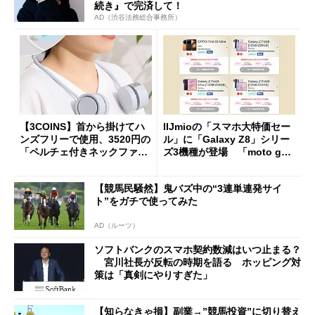
続き』で完済して！
AD（渋谷法務総合事務所）
【3COINS】首から掛けてハ
IIJmioの「スマホ大特価セー
ンズフリーで使用、3520円の
ル」に「Galaxy Z8」シリー
「ペルチェ付きネックファ
ズ3機種が登場 「moto g37
ン」
j」や「OPPO Find X9 Ultr
a」も
【競馬民騒然】鬼バズ中の“3連単連発サイ
ト”をガチで使ってみた
AD（ルーツ）
ソフトバンクのスマホ契約数減はいつ止まる？
宮川社長が反転の時期を語る ホッピング対
策は「真剣にやりすぎた」
【知らなきゃ損】副業→”競馬投資”に切り替え