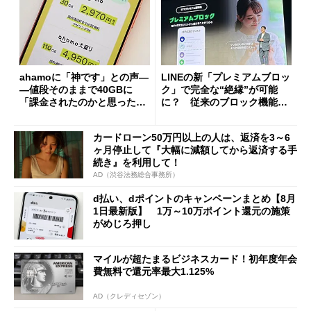
ahamoに「神です」との声―
LINEの新「プレミアムブロッ
―値段そのままで40GBに
ク」で完全な“絶縁”が可能
「課金されたのかと思った」
に？ 従来のブロック機能と
と戸惑いも
の決定的な違い
カードローン50万円以上の人は、返済を3～6
ヶ月停止して『大幅に減額してから返済する手
続き』を利用して！
AD（渋谷法務総合事務所）
d払い、dポイントのキャンペーンまとめ【8月
1日最新版】 1万～10万ポイント還元の施策
がめじろ押し
マイルが超たまるビジネスカード！初年度年会
費無料で還元率最大1.125%
AD（クレディセゾン）