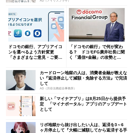
AD（アイリスプラザ）
ドコモの銀行、アプリアイコ
「ドコモの銀行」で何が変わ
ンを選べるよう方針変更
る？ ドコモFG廣井社長に聞
「さまざまなご意見・ご要望
く「通信×金融」の攻勢とグ
を踏まえ」
ループ戦略
カードローン地獄の人は、消費者金融が教えな
い『返済停止して減額・免除する方法』で完済
して
AD（渋谷法務総合事務所）
新しい「マイナアプリ」は8月25日から提供予
定 「マイナポータル」アプリのアップデート
として
リボ地獄から抜け出したい人は、返済を3～6
ヶ月停止して『大幅に減額してから返済する手