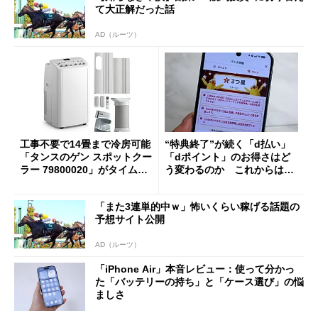
て大正解だった話
AD（ルーツ）
工事不要で14畳まで冷房可能
“特典終了”が続く「d払い」
「タンスのゲン スポットクー
「dポイント」のお得さはど
ラー 79800020」がタイムセ
う変わるのか これからは
ールで10％オフの5万3999円
「dカード」の利用が得策？
に
「また3連単的中ｗ」怖いくらい稼げる話題の
予想サイト公開
AD（ルーツ）
「iPhone Air」本音レビュー：使って分かっ
た「バッテリーの持ち」と「ケース選び」の悩
ましさ