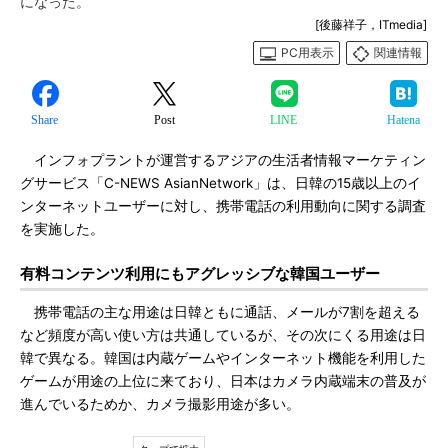
になった。
[後藤祥子，ITmedia]
PC用表示
関連情報
Share
Post
LINE
Hatena
インフォプラントが運営するアジアの生活者情報マーケティン
グサービス「C-NEWS AsianNetwork」は、日韓の15歳以上のイ
ンターネットユーザーに対し、携帯電話の利用動向に関する調査
を実施した。
有料コンテンツ利用にもアグレッシブな韓国ユーザー
携帯電話の主な用途は日韓ともに通話、メールが7割を超える
など頻度が高い使い方は共通しているが、その次にくる用途は日
韓で異なる。韓国は内蔵ゲームやインターネット機能を利用した
ゲームが用途の上位に来ており、日本はカメラ内蔵端末の普及が
進んでいるためか、カメラ撮影用途が多い。