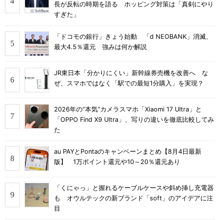
長が反転の時期を語る ホッピング対策は「真剣にやり
すぎた」
「ドコモの銀行」きょう始動 「d NEOBANK」消滅、
最大4.5％還元 強みは何か解説
JR東日本「分かりにくい」新幹線券売機を改善へ な
ぜ、スマホではなく「駅での最短1分購入」を実現？
2026年の“本気”カメラスマホ「Xiaomi 17 Ultra」と
「OPPO Find X9 Ultra」、写りの違いを徹底比較してみ
た
au PAYとPontaのキャンペーンまとめ【8月4日最新
版】 1万ポイント還元や10～20％還元あり
「くにゃっ」と握れるケーブルケースや斜め挿し充電器
も オウルテックの新ブランド「soft」のアイデアに注
目