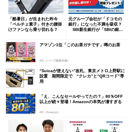
「酷暑日」が生まれた昨今
元グループ会社が「ドコモの
「ペルチェ素子」付きの腰掛
銀行」になった不満を吸収？
けファンなら乗り切れる？
SBI新生銀行が「SBIの銀
行」として最大5.2万円のキャ
ッシュバックキャンペーンを
アマゾン1位「このお茶ガチです」噂のお茶
開催
AD（ハーブ健康本舗）
“Suicaが使えない”改札、東京メトロ上野駅に
設置 期間限定で “クレカ”と“QRコード”専
用
「え、こんなセールやってたの？」80％OFF
以上が続々登場！Amazonの本気が凄すぎる
AD（Amazon）