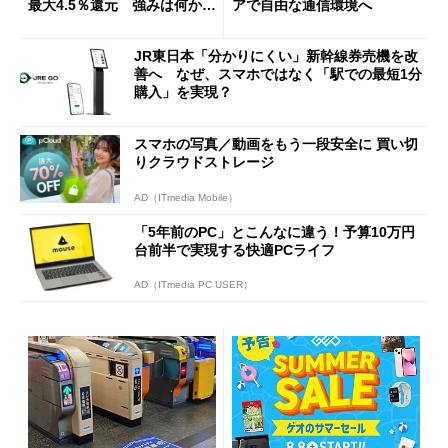
最大4.5％還元 強みは何か解
アで自由な通信環境へ
説
JR東日本「分かりにくい」新幹線券売機を改
善へ なぜ、スマホではなく「駅での最短1分
購入」を実現？
スマホの写真／動画をもう一段安全に 買い切
りクラウドストレージ
AD（ITmedia Mobile）
「5年前のPC」とこんなに違う！予算10万円
台前半で実現する快適PCライフ
AD（ITmedia PC USER）