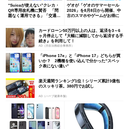
“Suicaが使えない”クレカ・
ゲオが「ゲオのサマーセール
QR専用改札機に賛否 「問
2026」を8月8日から開催、中
題なく運用できる」「交通系I
古のスマホやゲームがお得に
Cの方がスムーズ」
カードローン50万円以上の人は、返済を3～6
ヶ月停止して『大幅に減額してから返済する手
続き』を利用して！
AD（渋谷法務総合事務所）
「iPhone 17e」と「iPhone 17」どちらが買
いか？ 2機種を使い込んで分かった“スペッ
ク表にない違い”
楽天週間ランキング1位！シリーズ累計3億包
のスッキリ茶。380円でお試し
AD（ハーブ健康本舗）