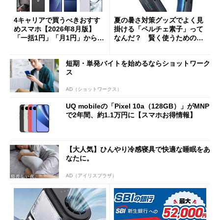
4キャリアで買うべきおすす
夏の暑さ対策グッズでよく見
めスマホ【2026年8月版】
掛ける「ペルチェ素子」って
「一括1円」「月1円」からお
なんだ？ 賢く使うための注
得なiPhone／Pixel／Galaxy
意点も
まで
短期・単発バイトを始めるならショットワーク
ス
AD（ショットワークス）
UQ mobileの「Pixel 10a（128GB）」がMNP
で2年間、約1.1万円に【スマホお得情報】
【大人気】ひんやり冷感寝具で快適な睡眠をあ
なたに。
AD（アイリスプラザ）