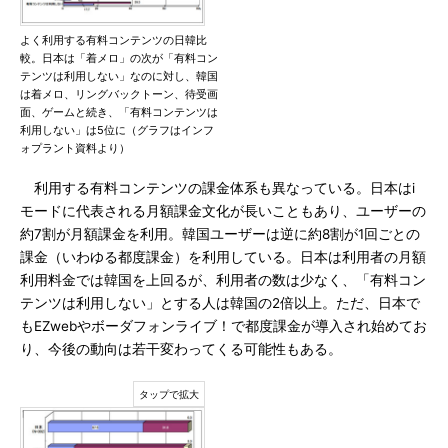
よく利用する有料コンテンツの日韓比
較。日本は「着メロ」の次が「有料コン
テンツは利用しない」なのに対し、韓国
は着メロ、リングバックトーン、待受画
面、ゲームと続き、「有料コンテンツは
利用しない」は5位に（グラフはインフ
ォプラント資料より）
利用する有料コンテンツの課金体系も異なっている。日本はi
モードに代表される月額課金文化が長いこともあり、ユーザーの
約7割が月額課金を利用。韓国ユーザーは逆に約8割が1回ごとの
課金（いわゆる都度課金）を利用している。日本は利用者の月額
利用料金では韓国を上回るが、利用者の数は少なく、「有料コン
テンツは利用しない」とする人は韓国の2倍以上。ただ、日本で
もEZwebやボーダフォンライブ！で都度課金が導入され始めてお
り、今後の動向は若干変わってくる可能性もある。