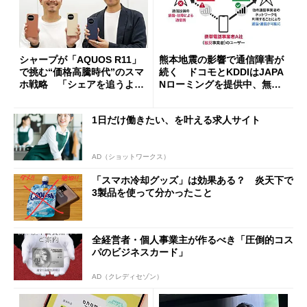
シャープが「AQUOS R11」
熊本地震の影響で通信障害が
で挑む“価格高騰時代”のスマ
続く ドコモとKDDIはJAPA
ホ戦略 「シェアを追うより
Nローミングを提供中、無料
も既存ユーザーを大切に」
Wi-Fi「00000JAPAN」も開
放
1日だけ働きたい、を叶える求人サイト
AD（ショットワークス）
「スマホ冷却グッズ」は効果ある？ 炎天下で
3製品を使って分かったこと
全経営者・個人事業主が作るべき「圧倒的コス
パのビジネスカード」
AD（クレディセゾン）