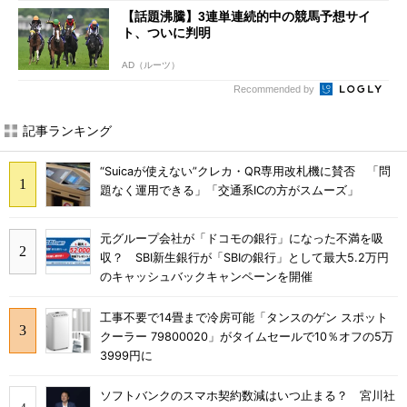
【話題沸騰】3連単連続的中の競馬予想サイ
ト、ついに判明
AD（ルーツ）
Recommended by
記事ランキング
“Suicaが使えない”クレカ・QR専用改札機に賛否 「問
題なく運用できる」「交通系ICの方がスムーズ」
元グループ会社が「ドコモの銀行」になった不満を吸
収？ SBI新生銀行が「SBIの銀行」として最大5.2万円
のキャッシュバックキャンペーンを開催
工事不要で14畳まで冷房可能「タンスのゲン スポット
クーラー 79800020」がタイムセールで10％オフの5万
3999円に
ソフトバンクのスマホ契約数減はいつ止まる？ 宮川社