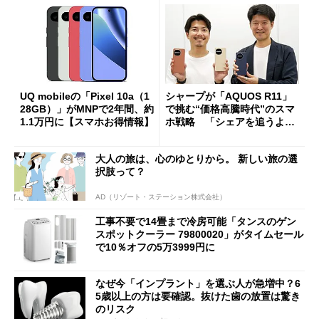
UQ mobileの「Pixel 10a（1
シャープが「AQUOS R11」
28GB）」がMNPで2年間、約
で挑む“価格高騰時代”のスマ
1.1万円に【スマホお得情報】
ホ戦略 「シェアを追うより
も既存ユーザーを大切に」
大人の旅は、心のゆとりから。 新しい旅の選
択肢って？
AD（リゾート・ステーション株式会社）
工事不要で14畳まで冷房可能「タンスのゲン
スポットクーラー 79800020」がタイムセール
で10％オフの5万3999円に
なぜ今「インプラント」を選ぶ人が急増中？6
5歳以上の方は要確認。抜けた歯の放置は驚き
のリスク