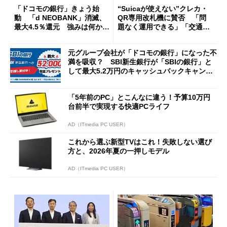
「ドコモの銀行」きょう始
“Suicaが使えない”クレカ・
動 「d NEOBANK」消滅、
QR専用改札機に賛否 「問
最大4.5％還元 強みは何か解
題なく運用できる」「交通系I
説
Cの方がスムーズ」
元グループ会社が「ドコモの銀行」になった不
満を吸収？ SBI新生銀行が「SBIの銀行」と
して最大5.2万円のキャッシュバックキャンペ
ーンを開催
「5年前のPC」とこんなに違う！予算10万円
台前半で実現する快適PCライフ
AD（ITmedia PC USER）
これから選ぶ新型TVはこれ！失敗しない選び
方と、2026年夏の一押しモデル
AD（ITmedia PC USER）