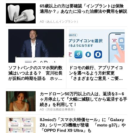
65歳以上の方は要確認「インプラントは保険
適用か？」あなたに沿った治療法や費用を解説
AD（あんしんインプラント）
ソフトバンクのスマホ契約数
ドコモの銀行、アプリアイコ
減はいつ止まる？ 宮川社長
ンを選べるよう方針変更
が反転の時期を語る ホッピ
「さまざまなご意見・ご要望
ング対策は「真剣にやりすぎ
を踏まえ」
た」
カードローン50万円以上の人は、返済を3～6
ヶ月停止して『大幅に減額してから返済する手
続き』を利用して！
AD（渋谷法務総合事務所）
IIJmioの「スマホ大特価セール」に「Galaxy
Z8」シリーズ3機種が登場 「moto g37j」や
「OPPO Find X9 Ultra」も