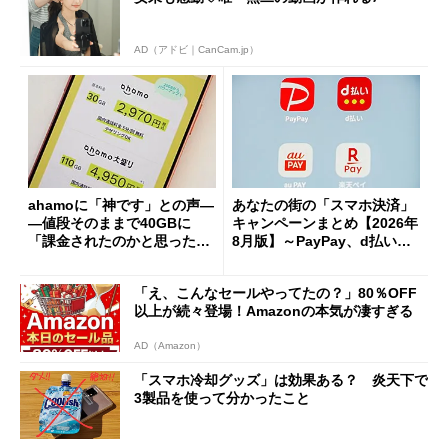
AD（アドビ｜CanCam.jp）
ahamoに「神です」との声―
あなたの街の「スマホ決済」
―値段そのままで40GBに
キャンペーンまとめ【2026年
「課金されたのかと思った」
8月版】～PayPay、d払い、a
と戸惑いも
u PAY、楽天ペイ
「え、こんなセールやってたの？」80％OFF
以上が続々登場！Amazonの本気が凄すぎる
AD（Amazon）
「スマホ冷却グッズ」は効果ある？ 炎天下で
3製品を使って分かったこと