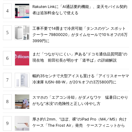
Rakuten Linkに「AI通話要約機能」、楽天モバイル契約
者は追加料金なしで使える
工事不要で14畳まで冷房可能「タンスのゲン スポット
クーラー 79800020」がタイムセールで10％オフの5万
3999円に
まだ「つながりにくい」声ある“ドコモ通信品質問題”の
現在地 前田社長が明かす「道半ば」の詳細解説
幅約35センチで大型アイスも置ける「アイリスオーヤマ
冷凍庫 IUSN-8B-W」が20％オフの3万5800円に
スマホの「エアコン冷却」がダメなワケ 猛暑日にやり
がちな“水没”の危険性と正しい冷やし方
厚さ約1.2mm、“ほぼ、裸”のiPad Pro（M4／M5）向け
ケース「The Frost Air」発売 ケースフィニットから