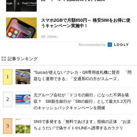
スマホ2GBで月額850円～ 格安SIMをお得に使
うキャンペーン実施中！
AD（IIJmio）
Recommended by
記事ランキング
“Suicaが使えない”クレカ・QR専用改札機に賛否 「問
題なく運用できる」「交通系ICの方がスムーズ」
元グループ会社が「ドコモの銀行」になった不満を吸
収？ SBI新生銀行が「SBIの銀行」として最大5.2万円
のキャッシュバックキャンペーンを開催
SNSで多発する「無料であげます」投稿の正体 “お涙
ちょうだい”で偽サイトやLINEへ誘導するカラクリ