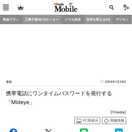
料金プラン
工事不要Wi-Fiルーター
スマホ決済
世界を変える5G
デジモノ
速報
2004年1月28日
携帯電話にワンタイムパスワードを発行する
「Mideye」
[ITmedia]
PC用表示
関連情報