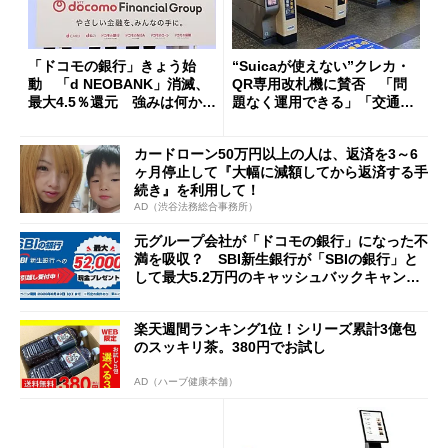
「ドコモの銀行」きょう始
“Suicaが使えない”クレカ・
動 「d NEOBANK」消滅、
QR専用改札機に賛否 「問
最大4.5％還元 強みは何か解
題なく運用できる」「交通系I
説
Cの方がスムーズ」
カードローン50万円以上の人は、返済を3～6
ヶ月停止して『大幅に減額してから返済する手
続き』を利用して！
AD（渋谷法務総合事務所）
元グループ会社が「ドコモの銀行」になった不
満を吸収？ SBI新生銀行が「SBIの銀行」と
して最大5.2万円のキャッシュバックキャンペ
ーンを開催
楽天週間ランキング1位！シリーズ累計3億包
のスッキリ茶。380円でお試し
AD（ハーブ健康本舗）