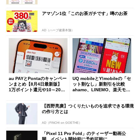
アマゾン1位「このお茶ガチです」噂のお茶
AD（ハーブ健康本舗）
au PAYとPontaのキャンペー
UQ mobileとY!mobileの「セ
ンまとめ【8月4日最新版】
ット割なし」新割引を比較
1万ポイント還元や10～20％
ahamo、LINEMO、楽天モバ
還元あり
イルよりもお得？
【西野亮廣】つくりたいものを追求できる環境
の作り方とは
AD（FINCHI on GOETHE）
「Pixel 11 Pro Fold」のティーザー動画公
開 イベント開始前に予約可能に