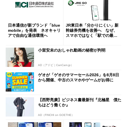
日本通信が新ブランド「blue
JR東日本「分かりにくい」新
mobile」を発表 ネオキャリ
幹線券売機を改善へ なぜ、
アで自由な通信環境へ
スマホではなく「駅での最短
1分購入」を実現？
小室安未のおしゃれ動画の秘密が判明
AD（アドビ｜CanCam.jp）
ゲオが「ゲオのサマーセール2026」を8月8日
から開催、中古のスマホやゲームがお得に
【西野亮廣】ビジネス書最新刊『北極星 僕た
ちはどう働くか』
AD（FINCHI on GOETHE）