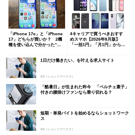
「iPhone 17e」と「iPhone
4キャリアで買うべきおすす
17」どちらが買いか？ 2機
めスマホ【2026年8月版】
種を使い込んで分かった“ス
「一括1円」「月1円」からお
ペック表にない違い”
得なiPhone／Pixel／Galaxy
まで
1日だけ働きたい、を叶える求人サイト
AD（ショットワークス）
「酷暑日」が生まれた昨今 「ペルチェ素子」
付きの腰掛けファンなら乗り切れる？
短期・単発バイトを始めるならショットワーク
ス
AD（ショットワークス）