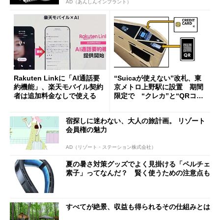
AD（あんしんインプラント）
Rakuten Linkに「AI通話要
“Suicaが使えない”改札、東
約機能」、楽天モバイル契約
京メトロ上野駅に設置 期間
者は追加料金なしで使える
限定で “クレカ”と“QRコー
ド”専用
宿探しに迷わない、大人の旅計画。 リゾート
会員権の魅力
AD（リゾート・ステーション株式会社）
夏の暑さ対策グッズでよく見掛ける「ペルチェ
素子」ってなんだ？ 賢く使うための注意点も
すべてが絶景、収益も得られるその仕組みとは