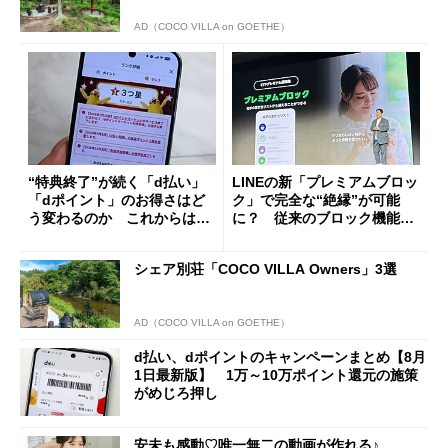
AD（COCO VILLA on GOETHE）
“特典終了”が続く「d払い」
LINEの新「プレミアムブロッ
「dポイント」のお得さはど
ク」で完全な“絶縁”が可能
う変わるのか これからは
に？ 従来のブロック機能と
「dカード」の利用が得策？
の決定的な違い
シェア別荘「COCO VILLA Owners」3選
AD（COCO VILLA on GOETHE）
d払い、dポイントのキャンペーンまとめ【8月
1日最新版】 1万～10万ポイント還元の施策
がめじろ押し
安未も感動♡唯一無二の動画が作れる♪