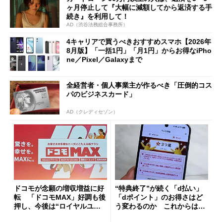
ヶ月停止して『大幅に減額してから返済する手
続き』を利用して！
AD（渋谷法務総合事務所）
4キャリアで買うべきおすすめスマホ【2026年
8月版】「一括1円」「月1円」からお得なiPho
ne／Pixel／Galaxyまで
全経営者・個人事業主が作るべき「圧倒的コス
パのビジネスカード」
AD（クレディセゾン）
ドコモが念願の増収増益に好
“特典終了”が続く「d払い」
転 「ドコモMAX」好調も後
「dポイント」のお得さはど
押し、今後は“ロイヤルユー
う変わるのか これからは
ザー”を重視
「dカード」の利用が得策？