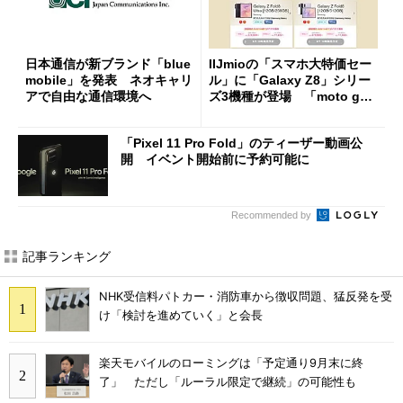
日本通信が新ブランド「blue
IIJmioの「スマホ大特価セー
mobile」を発表 ネオキャリ
ル」に「Galaxy Z8」シリー
アで自由な通信環境へ
ズ3機種が登場 「moto g37
j」や「OPPO Find X9 Ultr
a」も
「Pixel 11 Pro Fold」のティーザー動画公
開 イベント開始前に予約可能に
Recommended by
記事ランキング
NHK受信料パトカー・消防車から徴収問題、猛反発を受
け「検討を進めていく」と会長
楽天モバイルのローミングは「予定通り9月末に終
了」 ただし「ルーラル限定で継続」の可能性も