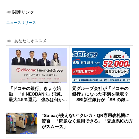
関連リンク
ニュースリリース
あなたにオススメ
「ドコモの銀行」きょう始
元グループ会社が「ドコモの
動 「d NEOBANK」消滅、
銀行」になった不満を吸収？
最大4.5％還元 強みは何か解
SBI新生銀行が「SBIの銀
説
行」として最大5.2万円のキャ
ッシュバックキャンペーンを
“Suicaが使えない”クレカ・QR専用改札機に
開催
賛否 「問題なく運用できる」「交通系ICの方
がスムーズ」