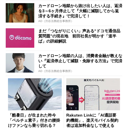
カードローン地獄から抜け出したい人は、返済
を3～6ヶ月停止して『大幅に減額してから返
済する手続き』で完済して！
AD（渋谷法務総合事務所）
まだ「つながりにくい」声ある“ドコモ通信品
質問題”の現在地 前田社長が明かす「道半
ば」の詳細解説
カードローン地獄の人は、消費者金融が教えな
い『返済停止して減額・免除する方法』で完済
して
AD（渋谷法務総合事務所）
「酷暑日」が生まれた昨今
Rakuten Linkに「AI通話要
「ペルチェ素子」付きの腰掛
約機能」、楽天モバイル契約
けファンなら乗り切れる？
者は追加料金なしで使える