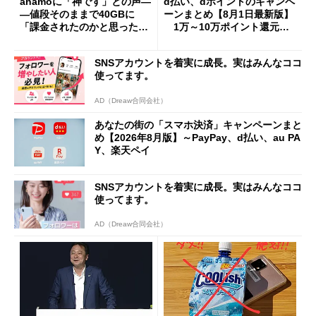
ahamoに「神です」との声―
d払い、dポイントのキャンペ
―値段そのままで40GBに
ーンまとめ【8月1日最新版】
「課金されたのかと思った」
1万～10万ポイント還元の
と戸惑いも
施策がめじろ押し
SNSアカウントを着実に成長。実はみんなココ
使ってます。
AD（Dreaw合同会社）
あなたの街の「スマホ決済」キャンペーンまと
め【2026年8月版】～PayPay、d払い、au PA
Y、楽天ペイ
SNSアカウントを着実に成長。実はみんなココ
使ってます。
AD（Dreaw合同会社）