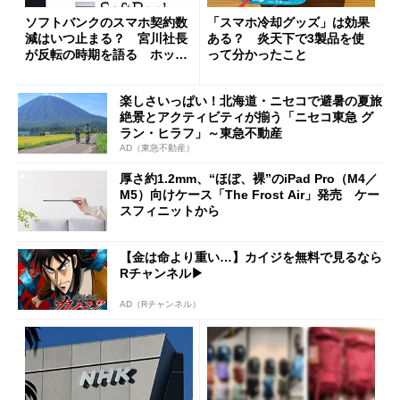
ソフトバンクのスマホ契約数
「スマホ冷却グッズ」は効果
減はいつ止まる？ 宮川社長
ある？ 炎天下で3製品を使
が反転の時期を語る ホッピ
って分かったこと
ング対策は「真剣にやりすぎ
た」
楽しさいっぱい！北海道・ニセコで避暑の夏旅
絶景とアクティビティが揃う「ニセコ東急 グ
ラン・ヒラフ」～東急不動産
AD（東急不動産）
厚さ約1.2mm、“ほぼ、裸”のiPad Pro（M4／
M5）向けケース「The Frost Air」発売 ケー
スフィニットから
【金は命より重い…】カイジを無料で見るなら
Rチャンネル▶︎
AD（Rチャンネル）