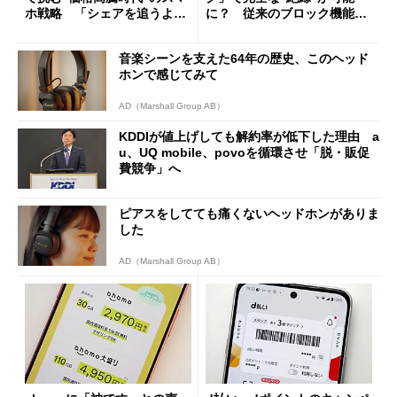
ホ戦略 「シェアを追うより
に？ 従来のブロック機能と
も既存ユーザーを大切に」
の決定的な違い
音楽シーンを支えた64年の歴史、このヘッド
ホンで感じてみて
AD（Marshall Group AB）
KDDIが値上げしても解約率が低下した理由 a
u、UQ mobile、povoを循環させ「脱・販促
費競争」へ
ピアスをしてても痛くないヘッドホンがありま
した
AD（Marshall Group AB）