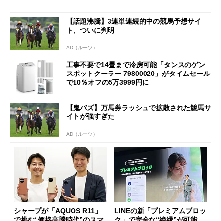
【話題沸騰】3連単連続的中の競馬予想サイ
ト、ついに判明
AD（ルーツ）
工事不要で14畳まで冷房可能「タンスのゲン
スポットクーラー 79800020」がタイムセール
で10％オフの5万3999円に
【鬼バズ】万馬券ラッシュで拡散された競馬サ
イトが強すぎた
AD（ルーツ）
シャープが「AQUOS R11」
LINEの新「プレミアムブロッ
で挑む“価格高騰時代”のスマ
ク」で完全な“絶縁”が可能