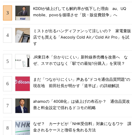
KDDIが値上げしても解約率が低下した理由 au、UQ
mobile、povoを循環させ「脱・販促費競争」へ
ミストが出るハンディファンって涼しいの？ 家電量販
店でも買える「Aecooly Cold Air／Cold Air Pro」を試
す
JR東日本「分かりにくい」新幹線券売機を改善へ な
ぜ、スマホではなく「駅での最短1分購入」を実現？
まだ「つながりにくい」声ある“ドコモ通信品質問題”の
現在地 前田社長が明かす「道半ば」の詳細解説
ahamoの「40GB化」は値上げの布石か？ 通信品質改
善と料金設定で揺れるドコモの戦略
なぜ？ カーナビが「NHK受信料」対象になるワケ 課
金されるケースと徴収を免れる方法