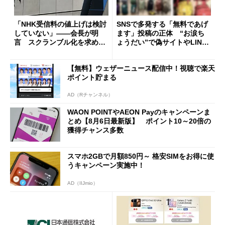
「NHK受信料の値上げは検討
SNSで多発する「無料であげ
していない」――会長が明
ます」投稿の正体 “お涙ち
言 スクランブル化を求める
ょうだい”で偽サイトやLINE
声絶えず
へ誘導するカラクリ
【無料】ウェザーニュース配信中！視聴で楽天
ポイント貯まる
AD（Rチャンネル）
WAON POINTやAEON Payのキャンペーンま
とめ【8月6日最新版】 ポイント10～20倍の
獲得チャンス多数
スマホ2GBで月額850円～ 格安SIMをお得に使
うキャンペーン実施中！
AD（IIJmio）