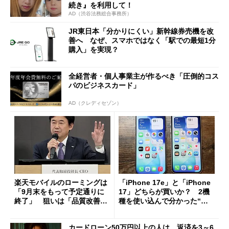
続き』を利用して！
AD（渋谷法務総合事務所）
JR東日本「分かりにくい」新幹線券売機を改
善へ なぜ、スマホではなく「駅での最短1分
購入」を実現？
全経営者・個人事業主が作るべき「圧倒的コス
パのビジネスカード」
AD（クレディセゾン）
楽天モバイルのローミングは
「iPhone 17e」と「iPhone
「9月末をもって予定通りに
17」どちらが買いか？ 2機
終了」 狙いは「品質改善」
種を使い込んで分かった“ス
ただし「ルーラル限定で期
ペック表にない違い”
限を切った新契約」の可能性
カードローン50万円以上の人は、返済を3～6
も