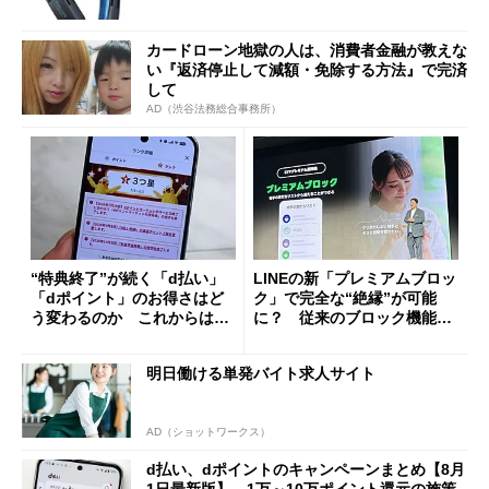
カードローン地獄の人は、消費者金融が教えな
い『返済停止して減額・免除する方法』で完済
して
AD（渋谷法務総合事務所）
“特典終了”が続く「d払い」
LINEの新「プレミアムブロッ
「dポイント」のお得さはど
ク」で完全な“絶縁”が可能
う変わるのか これからは
に？ 従来のブロック機能と
「dカード」の利用が得策？
の決定的な違い
明日働ける単発バイト求人サイト
AD（ショットワークス）
d払い、dポイントのキャンペーンまとめ【8月
1日最新版】 1万～10万ポイント還元の施策