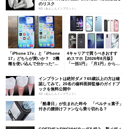
のリスク
AD（あんしんインプラント）
「iPhone 17e」と「iPhone
4キャリアで買うべきおすす
17」どちらが買いか？ 2機
めスマホ【2026年8月版】
種を使い込んで分かった“ス
「一括1円」「月1円」からお
ペック表にない違い”
得なiPhone／Pixel／Galaxy
まで
インプラントは絶対ダメ？65歳以上の方は確
認してみて。20名の歯科医師監修のガイドブ
ックを無料公開中
AD（あんしんインプラント）
「酷暑日」が生まれた昨今 「ペルチェ素子」
付きの腰掛けファンなら乗り切れる？
GOETHEとFINCHIがタッグを組み、新メディ