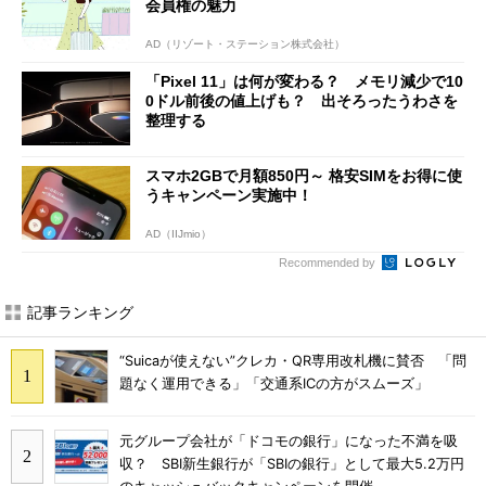
会員権の魅力
AD（リゾート・ステーション株式会社）
「Pixel 11」は何が変わる？ メモリ減少で10
0ドル前後の値上げも？ 出そろったうわさを
整理する
スマホ2GBで月額850円～ 格安SIMをお得に使
うキャンペーン実施中！
AD（IIJmio）
Recommended by
記事ランキング
“Suicaが使えない”クレカ・QR専用改札機に賛否 「問
題なく運用できる」「交通系ICの方がスムーズ」
元グループ会社が「ドコモの銀行」になった不満を吸
収？ SBI新生銀行が「SBIの銀行」として最大5.2万円