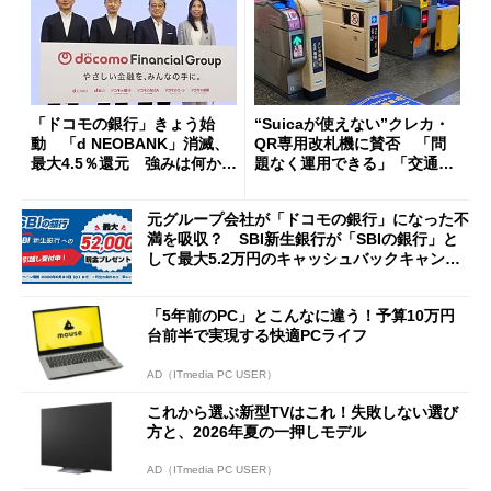
「ドコモの銀行」きょう始
“Suicaが使えない”クレカ・
動 「d NEOBANK」消滅、
QR専用改札機に賛否 「問
最大4.5％還元 強みは何か解
題なく運用できる」「交通系I
説
Cの方がスムーズ」
元グループ会社が「ドコモの銀行」になった不
満を吸収？ SBI新生銀行が「SBIの銀行」と
して最大5.2万円のキャッシュバックキャンペ
ーンを開催
「5年前のPC」とこんなに違う！予算10万円
台前半で実現する快適PCライフ
AD（ITmedia PC USER）
これから選ぶ新型TVはこれ！失敗しない選び
方と、2026年夏の一押しモデル
AD（ITmedia PC USER）