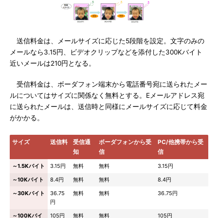
送信料金は、メールサイズに応じた5段階を設定。文字のみの
メールなら3.15円、ビデオクリップなどを添付した300Kバイト
近いメールは210円となる。
受信料金は、ボーダフォン端末から電話番号宛に送られたメー
ルについてはサイズに関係なく無料とする。Eメールアドレス宛
に送られたメールは、送信時と同様にメールサイズに応じて料金
がかかる。
サイズ
送信料
受信通
ボーダフォンから受
PC/他携帯から受
知
信
信
～1.5Kバイト
3.15円
無料
無料
3.15円
～10Kバイト
8.4円
無料
無料
8.4円
～30Kバイト
36.75
無料
無料
36.75円
円
～100Kバイ
105円
無料
無料
105円