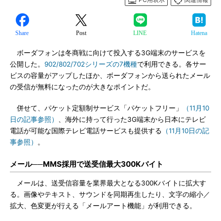
Share
Post
LINE
Hatena
ボーダフォンは冬商戦に向けて投入する3G端末のサービスを
公開した。
902/802/702シリーズの7機種
で利用できる。各サー
ビスの容量がアップしたほか、ボーダフォンから送られたメール
の受信が無料になったのが大きなポイントだ。
併せて、パケット定額制サービス「パケットフリー」
（11月10
日の記事参照）
、海外に持って行った3G端末から日本にテレビ
電話が可能な国際テレビ電話サービスも提供する
（11月10日の記
事参照）
。
メール──MMS採用で送受信最大300Kバイト
メールは、送受信容量を業界最大となる300Kバイトに拡大す
る。画像やテキスト、サウンドを同期再生したり、文字の縮小／
拡大、色変更が行える「メールアート機能」が利用できる。