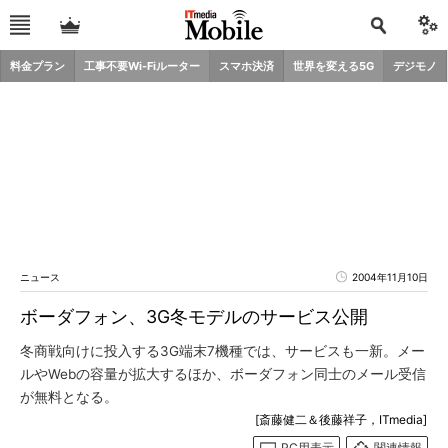
料金プラン
工事不要Wi-Fiルーター
スマホ決済
世界を変える5G
デジモノ
ニュース
2004年11月10日
ボーダフォン、3G冬モデルのサービス公開
冬商戦向けに投入する3G端末7機種では、サービスも一新。メー
ルやWebの容量が拡大するほか、ボーダフォン同士のメール受信
が無料となる。
[斎藤健二＆後藤祥子，ITmedia]
PC用表示
関連情報