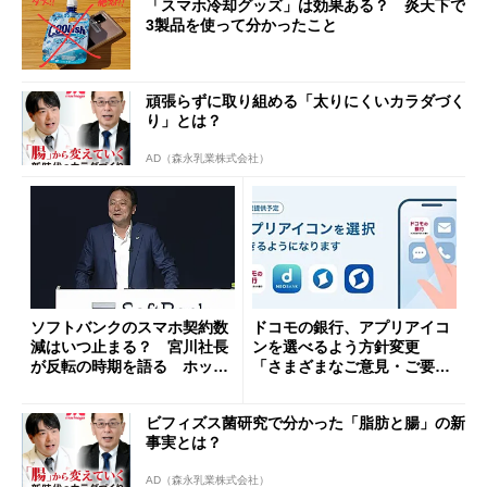
「スマホ冷却グッズ」は効果ある？ 炎天下で
3製品を使って分かったこと
頑張らずに取り組める「太りにくいカラダづく
り」とは？
AD（森永乳業株式会社）
ソフトバンクのスマホ契約数
ドコモの銀行、アプリアイコ
減はいつ止まる？ 宮川社長
ンを選べるよう方針変更
が反転の時期を語る ホッピ
「さまざまなご意見・ご要望
ング対策は「真剣にやりすぎ
を踏まえ」
た」
ビフィズス菌研究で分かった「脂肪と腸」の新
事実とは？
AD（森永乳業株式会社）