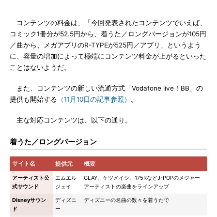
コンテンツの料金は、「今回発表されたコンテンツでいえば、
コミック1冊分が52.5円から、着うた／ロングバージョンが105円
／曲から、メガアプリのR-TYPEが525円／アプリ」というよう
に、容量の増加によって極端にコンテンツ料金が上がるといった
ことはないようだ。
また、コンテンツの新しい流通方式「Vodafone live！BB」の
提供も開始する
（11月10日の記事参照）
。
主な対応コンテンツは、以下の通り。
着うた／ロングバージョン
サイト名
提供元
概要
アーティスト公
エムエル
GLAY、ケツメイシ、175RなどJ-POPのメジャー
式サウンド
ジェイ
アーティストの楽曲をラインアップ
Disneyサウン
ディズニ
ディズニーの名曲の数々を着うたで
ド
ー