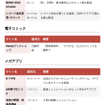
BEING GIZA
ゼット
B'z、ZARD、倉木麻衣などのヒット曲を配信
STUDIO
レコード会社直
レーベル
レコード会社が着うたを提供。CMやドラマで流れ
営♪サウンド
モバイル
る曲も配信
電子コミック
サイト名
提供元
概要
Handyブックショ
凸版印
「課長島耕作」「ラブひな」などのコミックを
ップ
刷
携帯で
メガアプリ
サイト名
提供元
概要
R-TYPE
サイバード
伝説のスクロールシューティングゲーム。1アプ
リに全ステージを収録
A列車で行こう
ハドソン
鉄道シミュレーションのヒット作をVアプリで
V
信長の野望・武
コーエー
人気の戦略シミュレーション
将風雲録