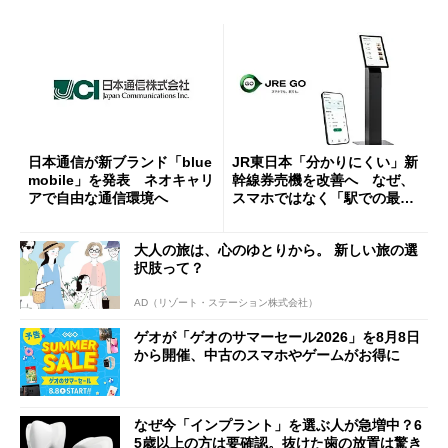
日本通信が新ブランド「blue
JR東日本「分かりにくい」新
mobile」を発表 ネオキャリ
幹線券売機を改善へ なぜ、
アで自由な通信環境へ
スマホではなく「駅での最短
1分購入」を実現？
大人の旅は、心のゆとりから。 新しい旅の選
択肢って？
AD（リゾート・ステーション株式会社）
ゲオが「ゲオのサマーセール2026」を8月8日
から開催、中古のスマホやゲームがお得に
なぜ今「インプラント」を選ぶ人が急増中？6
5歳以上の方は要確認。抜けた歯の放置は驚き