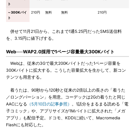
ト
～300Kバイ
210円
無料
無料
210円
ト
併せて11月21日から、これまで1通5.25円だったSMS送信料
を、3.15円に値下げする。
Web──WAP2.0採用で1ページ容量最大300Kバイト
Webは、従来の3Gで最大200Kバイトだった1ページ容量を
300Kバイトに拡大する。こうした容量拡大を生かして、新コン
テンツも用意する。
着うたは、90秒から120秒と従来の2倍以上の長さの「着うた
／ロングバーション」を用意。コーデックは2Gの着うたと同じ
AACになる
（5月10日の記事参照）
。1話分をまるまる読める「電
子コミック」や、アプリサイズが1Mバイトに拡大された「メガ
アプリ」も配信予定。ドコモ、KDDIに続いて、Macromedia
Flashにも対応した。