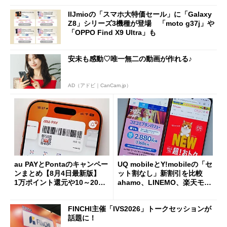
IIJmioの「スマホ大特価セール」に「Galaxy
Z8」シリーズ3機種が登場 「moto g37j」や
「OPPO Find X9 Ultra」も
安未も感動♡唯一無二の動画が作れる♪
AD（アドビ｜CanCam.jp）
au PAYとPontaのキャンペー
UQ mobileとY!mobileの「セ
ンまとめ【8月4日最新版】
ット割なし」新割引を比較
1万ポイント還元や10～20％
ahamo、LINEMO、楽天モバ
還元あり
イルよりもお得？
FINCHI主催「IVS2026」トークセッションが
話題に！