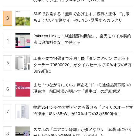
のキャッシュバックキャンペーンを開催
SNSで多発する「無料であげます」投稿の正体 “お涙
ちょうだい”で偽サイトやLINEへ誘導するカラクリ
Rakuten Linkに「AI通話要約機能」、楽天モバイル契約
者は追加料金なしで使える
工事不要で14畳まで冷房可能「タンスのゲン スポット
クーラー 79800020」がタイムセールで10％オフの5万
3999円に
まだ「つながりにくい」声ある“ドコモ通信品質問題”の
現在地 前田社長が明かす「道半ば」の詳細解説
幅約35センチで大型アイスも置ける「アイリスオーヤマ
冷凍庫 IUSN-8B-W」が20％オフの3万5800円に
スマホの「エアコン冷却」がダメなワケ 猛暑日にやり
がちな“水没”の危険性と正しい冷やし方