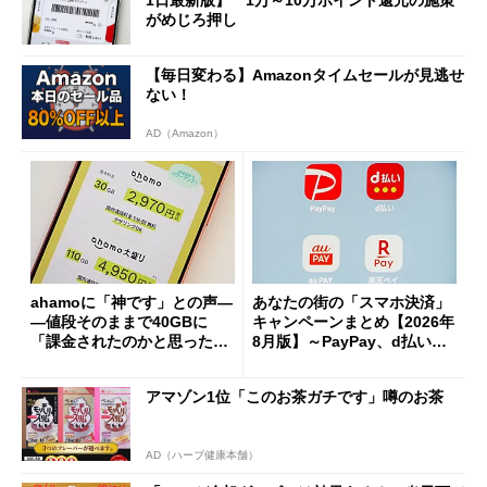
がめじろ押し
【毎日変わる】Amazonタイムセールが見逃せ
ない！
AD（Amazon）
ahamoに「神です」との声―
あなたの街の「スマホ決済」
―値段そのままで40GBに
キャンペーンまとめ【2026年
「課金されたのかと思った」
8月版】～PayPay、d払い、a
と戸惑いも
u PAY、楽天ペイ
アマゾン1位「このお茶ガチです」噂のお茶
AD（ハーブ健康本舗）