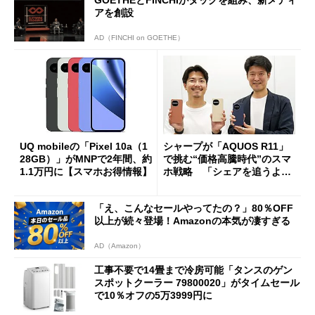
アを創設
AD（FINCHI on GOETHE）
UQ mobileの「Pixel 10a（1
シャープが「AQUOS R11」
28GB）」がMNPで2年間、約
で挑む“価格高騰時代”のスマ
1.1万円に【スマホお得情報】
ホ戦略 「シェアを追うより
も既存ユーザーを大切に」
「え、こんなセールやってたの？」80％OFF
以上が続々登場！Amazonの本気が凄すぎる
AD（Amazon）
工事不要で14畳まで冷房可能「タンスのゲン
スポットクーラー 79800020」がタイムセール
で10％オフの5万3999円に