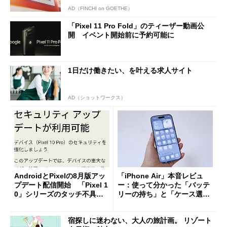
AD（FINCHI on GOETHE）
「Pixel 11 Pro Fold」のティーザー動画公
開 イベント開始前に予約可能に
1日だけ働きたい、を叶える求人サイト
AD（ショットワークス）
AndroidとPixelの8月版アッ
「iPhone Air」本音レビュ
プデート配信開始 「Pixel 1
ー：使って分かった「バッテ
0」シリーズのタッチ不具合
リーの持ち」と「ケース選
修正やGPU性能改善なども
び」の悩ましさ
宿探しに迷わない、大人の旅計画。 リゾート