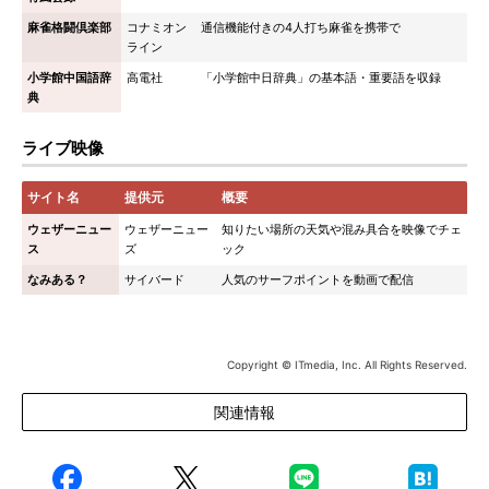
麻雀格闘倶楽部
コナミオン
通信機能付きの4人打ち麻雀を携帯で
ライン
小学館中国語辞
高電社
「小学館中日辞典」の基本語・重要語を収録
典
ライブ映像
サイト名
提供元
概要
ウェザーニュー
ウェザーニュー
知りたい場所の天気や混み具合を映像でチェ
ス
ズ
ック
なみある？
サイバード
人気のサーフポイントを動画で配信
Copyright © ITmedia, Inc. All Rights Reserved.
関連情報