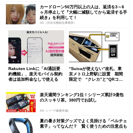
カードローン50万円以上の人は、返済を3～6
ヶ月停止して『大幅に減額してから返済する手
続き』を利用して！
AD（渋谷法務総合事務所）
Rakuten Linkに「AI通話要
“Suicaが使えない”改札、東
約機能」、楽天モバイル契約
京メトロ上野駅に設置 期間
者は追加料金なしで使える
限定で “クレカ”と“QRコー
ド”専用
楽天週間ランキング1位！シリーズ累計3億包
のスッキリ茶。380円でお試し
AD（ハーブ健康本舗）
夏の暑さ対策グッズでよく見掛ける「ペルチェ
素子」ってなんだ？ 賢く使うための注意点も