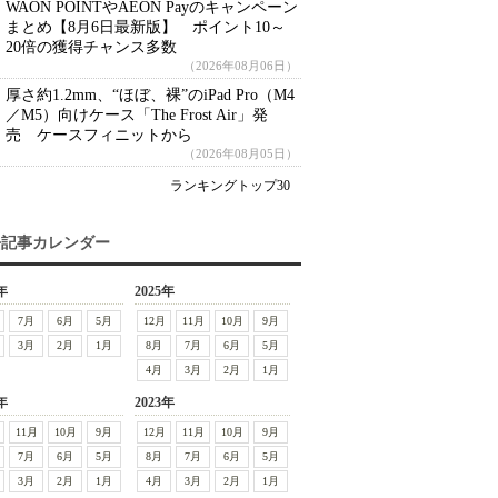
WAON POINTやAEON Payのキャンペーン
まとめ【8月6日最新版】 ポイント10～
20倍の獲得チャンス多数
（2026年08月06日）
厚さ約1.2mm、“ほぼ、裸”のiPad Pro（M4
／M5）向けケース「The Frost Air」発
売 ケースフィニットから
（2026年08月05日）
ランキングトップ30
去記事カレンダー
年
2025年
7月
6月
5月
12月
11月
10月
9月
3月
2月
1月
8月
7月
6月
5月
4月
3月
2月
1月
年
2023年
11月
10月
9月
12月
11月
10月
9月
7月
6月
5月
8月
7月
6月
5月
3月
2月
1月
4月
3月
2月
1月