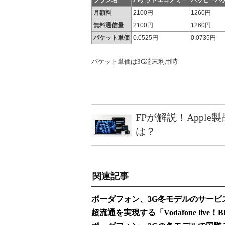
プラン名
パケットエコノミー
ハッピーパ
月額料
2100円
1260円
無料通信量
2100円
1260円
パケット単価
0.0525円
0.0735円
パケット単価は3G端末利用時
FPが解説！Appl
は？
関連記事
ボーダフォン、3G冬モデルのサービ
超流通を実現する「Vodafone live！