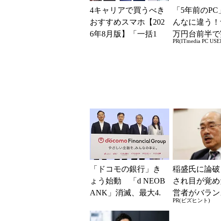
4キャリアで買うべき
「5年前のPC
おすすめスマホ【202
んなに違う！
6年8月版】「一括1
万円台前半で
PR(ITmedia PC USE
円」「月1円」からお
る快適PCラ
得なiPhone／...
「ドコモの銀行」き
稲盛氏に論破
ょう始動 「d NEOB
され目が覚め
ANK」消滅、最大4.
営者がバラン
PR(ビズヒント)
5％還元 強みは何か
き2つの背反
解説