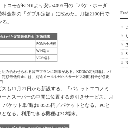
、ドコモがKDDIより安い4095円の「パケ・ホーダ
Fee
階料金制の「ダブル定額」に改めた。月額2100円で
かる。
合わせた定額最低料金
対象端末
FOMA全機種
WIN端末
VGS端末
組み合わせられる音声プランに制限がある。KDDIの定額制は、パ
。定額最低料金には、別途メールやWebのサービス利用料金が必要。
5円
も11月21日から新設する。「パケットエコノミ
ラーとスーパーの中間に位置する割引きサービス。月
属。パケット単価は0.0525円／パケットとなる。PCと
となる。利用できる機種は3G端末。