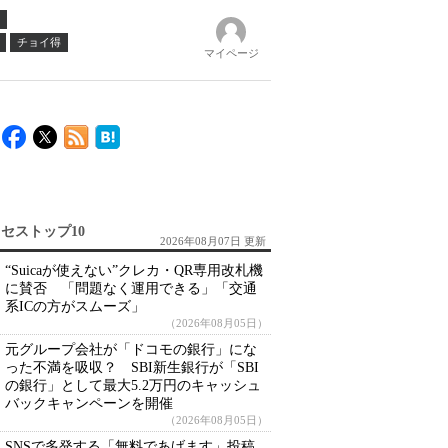
チョイ得
マイページ
セストップ10
2026年08月07日 更新
“Suicaが使えない”クレカ・QR専用改札機
に賛否 「問題なく運用できる」「交通
系ICの方がスムーズ」
（2026年08月05日）
元グループ会社が「ドコモの銀行」にな
った不満を吸収？ SBI新生銀行が「SBI
の銀行」として最大5.2万円のキャッシュ
バックキャンペーンを開催
（2026年08月05日）
SNSで多発する「無料であげます」投稿