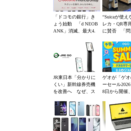
「ドコモの銀行」き
“Suicaが使
ょう始動 「d NEOB
レカ・QR専
ANK」消滅、最大4.
に賛否 「問
5％還元 強みは何か
運用できる」
解説
系ICの方がスム
JR東日本「分かりに
ゲオが「ゲオ
くい」新幹線券売機
ーセール202
を改善へ なぜ、ス
8日から開催
マホではなく「駅で
スマホやゲー
の最短1分購入」を実
得に
現？