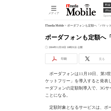
料金
iPho
メディア
Spon
ITmedia Mobile
>
ボーダフォンも定額へ「パケッ
ボーダフォンも定額へ
2004年11月10日 16時31分 公開
印刷
見る
ボーダフォンは11月10日、第3
ケットフリー」を導入すると発表した
ーダフォンの定額制導入で、3G
ことになる。
定額対象となるサービスは、ボー