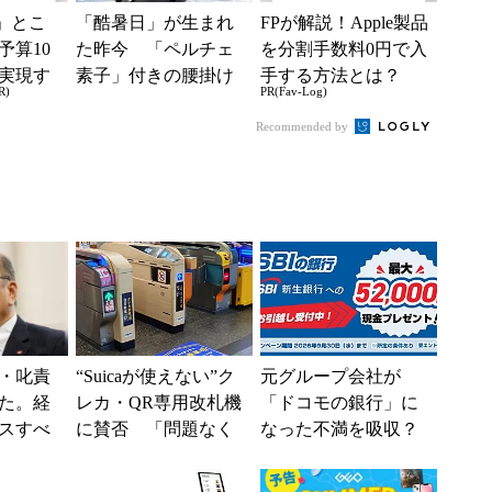
」とこ
「酷暑日」が生まれ
FPが解説！Apple製品
予算10
た昨今 「ペルチェ
を分割手数料0円で入
実現す
素子」付きの腰掛け
手する方法とは？
R)
PR(Fav-Log)
イフ
ファンなら乗り切れ
る？
Recommended by
・叱責
“Suicaが使えない”ク
元グループ会社が
た。経
レカ・QR専用改札機
「ドコモの銀行」に
スすべ
に賛否 「問題なく
なった不満を吸収？
運用できる」「交通
SBI新生銀行が「S
系ICの方がスムー...
BIの銀行」として最