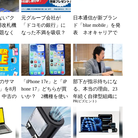
えない”ク
元グループ会社が
日本通信が新ブラン
用改札機
「ドコモの銀行」に
ド「blue mobile」を発
題なく
なった不満を吸収？
表 ネオキャリアで
「交通
SBI新生銀行が「S
自由な通信環境へ
ー...
BIの銀行」として最
大5....
のサマ
「iPhone 17e」と「iP
部下が指示待ちにな
6」を8月
hone 17」どちらが買
る、本当の理由。23
、中古の
いか？ 2機種を使い
年続く自律型組織に
PR(ビズヒント)
ムがお
込んで分かった“スペ
共通する「3つの要
ッ...
素」