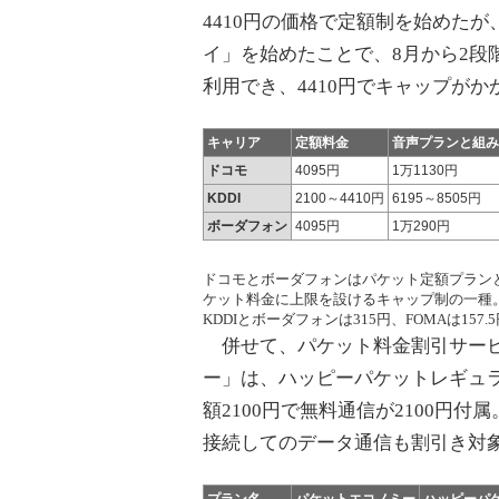
4410円の価格で定額制を始めたが
イ」を始めたことで、8月から2段
利用でき、4410円でキャップがか
キャリア
定額料金
音声プランと組み
ドコモ
4095円
1万1130円
KDDI
2100～4410円
6195～8505円
ボーダフォン
4095円
1万290円
ドコモとボーダフォンはパケット定額プランと
ケット料金に上限を設けるキャップ制の一種
KDDIとボーダフォンは315円、FOMAは157.
併せて、パケット料金割引サービス
ー」は、ハッピーパケットレギュ
額2100円で無料通信が2100円付
接続してのデータ通信も割引き対象