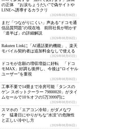
の正体 “お涙ちょうだい”で偽サイトや
LINEへ誘導するカラクリ
（2026年08月06日）
まだ「つながりにくい」声ある“ドコモ通
信品質問題”の現在地 前田社長が明かす
「道半ば」の詳細解説
（2026年08月06日）
Rakuten Linkに「AI通話要約機能」、楽天
モバイル契約者は追加料金なしで使える
（2026年08月05日）
ドコモが念願の増収増益に好転 「ドコ
モMAX」好調も後押し、今後は“ロイヤル
ユーザー”を重視
（2026年08月06日）
工事不要で14畳まで冷房可能「タンスの
ゲン スポットクーラー 79800020」がタイ
ムセールで10％オフの5万3999円に
（2026年08月05日）
スマホの「エアコン冷却」がダメなワ
ケ 猛暑日にやりがちな“水没”の危険性
と正しい冷やし方
（2026年08月06日）