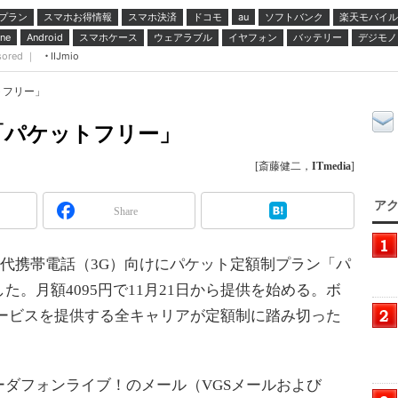
プラン
スマホお得情報
スマホ決済
ドコモ
ソフトバンク
楽天モバイル
au
スマホケース
ウェアラブル
イヤフォン
バッテリー
デジモノ
ne
Android
sored ｜
IIJmio
トフリー」
「パケットフリー」
[斎藤健二，
ITmedia
]
アク
Share
世代携帯電話（3G）向けにパケット定額制プラン「パ
。月額4095円で11月21日から提供を始める。ボ
サービスを提供する全キャリアが定額制に踏み切った
ダフォンライブ！のメール（VGSメールおよび