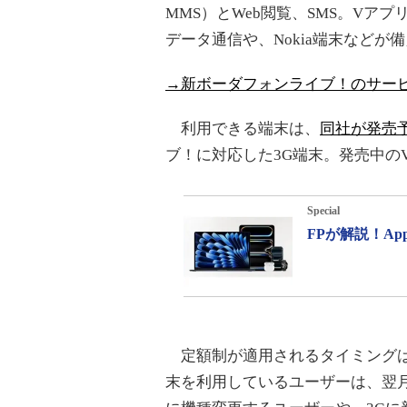
MMS）とWeb閲覧、SMS。Vア
データ通信や、Nokia端末などが
→新ボーダフォンライブ！のサー
利用できる端末は、
同社が発売予定
ブ！に対応した3G端末。発売中の
Special
FPが解説！A
定額制が適用されるタイミングは
末を利用しているユーザーは、翌月