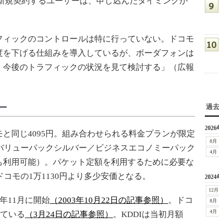
に新規契約するユーザーは、申し込んだタイミングか
。
ィックのコントロールは特に行っていない。ドコモ
度を下げる仕組みを導入しているが、ボーダフォンは
。今後のトラフィックの状況を見て検討する」（広報
一
過
2026
同じ4095円。組み合わせられる料金プランが限定
8月
のバリューパックシルバー／ビジネスエコノミーパック
4月
も利用可能）。パケット定額を利用するために必要な
ドコモの1万1130円より多少安価となる。
2024
12月
年11月に開始
（2003年10月22日の記事参照）
。ドコ
8月
4月
している
（3月24日の記事参照）
。KDDIは当初月額