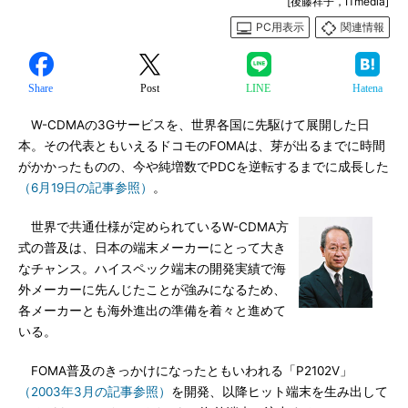
[後藤祥子，ITmedia]
PC用表示
関連情報
Share
Post
LINE
Hatena
W-CDMAの3Gサービスを、世界各国に先駆けて展開した日
本。その代表ともいえるドコモのFOMAは、芽が出るまでに時間
がかかったものの、今や純増数でPDCを逆転するまでに成長した
（6月19日の記事参照）
。
世界で共通仕様が定められているW-CDMA方
式の普及は、日本の端末メーカーにとって大き
なチャンス。ハイスペック端末の開発実績で海
外メーカーに先んじたことが強みになるため、
各メーカーとも海外進出の準備を着々と進めて
いる。
FOMA普及のきっかけになったともいわれる「P2102V」
（2003年3月の記事参照）
を開発、以降ヒット端末を生み出して