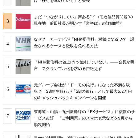
け「検討を進めていく」と会長
まだ「つながりにくい」声ある“ドコモ通信品質問題”の
現在地 前田社長が明かす「道半ば」の詳細解説
なぜ？ カーナビが「NHK受信料」対象になるワケ 課
金されるケースと徴収を免れる方法
「NHK受信料の値上げは検討していない」――会長が明
言 スクランブル化を求める声絶えず
元グループ会社が「ドコモの銀行」になった不満を吸
収？ SBI新生銀行が「SBIの銀行」として最大5.2万円
のキャッシュバックキャンペーンを開催
東海道・山陽・九州新幹線の「EXサービス」に複数のサ
ービス改訂 「ご利用票」のスマホ表示などを9月から
順次開始