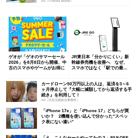
AD（ITmedia Mobile）
ゲオが「ゲオのサマーセール
JR東日本「分かりにくい」新
2026」を8月8日から開催、中
幹線券売機を改善へ なぜ、
古のスマホやゲームがお得に
スマホではなく「駅での最短
1分購入」を実現？
カードローン50万円以上の人は、返済を3～6
ヶ月停止して『大幅に減額してから返済する手
続き』を利用して！
AD（渋谷法務総合事務所）
「iPhone 17e」と「iPhone 17」どちらが買
いか？ 2機種を使い込んで分かった“スペッ
ク表にない違い”
「え、こんなセールやってたの？」80％OFF