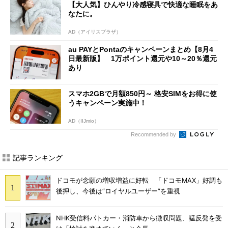
【大人気】ひんやり冷感寝具で快適な睡眠をあ
なたに。
AD（アイリスプラザ）
au PAYとPontaのキャンペーンまとめ【8月4
日最新版】 1万ポイント還元や10～20％還元
あり
スマホ2GBで月額850円～ 格安SIMをお得に使
うキャンペーン実施中！
AD（IIJmio）
Recommended by
記事ランキング
ドコモが念願の増収増益に好転 「ドコモMAX」好調も
後押し、今後は“ロイヤルユーザー”を重視
NHK受信料パトカー・消防車から徴収問題、猛反発を受