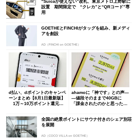
“Suicaが使えない”改札、東京メトロ上野駅に
設置 期間限定で “クレカ”と“QRコード”専
用
GOETHEとFINCHIがタッグを組み、新メディ
アを創設
AD（FINCHI on GOETHE）
d払い、dポイントのキャンペ
ahamoに「神です」との声―
ーンまとめ【8月1日最新版】
―値段そのままで40GBに
1万～10万ポイント還元の
「課金されたのかと思った」
施策がめじろ押し
と戸惑いも
全国の絶景ポイントにサウナ付きのシェア別荘
を展開
AD（COCO VILLA on GOETHE）