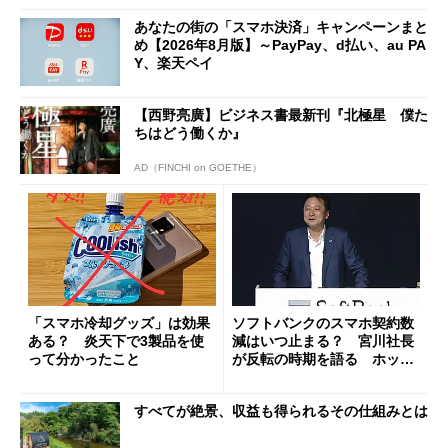
あなたの街の「スマホ決済」キャンペーンまと
め【2026年8月版】～PayPay、d払い、au PA
Y、楽天ペイ
【西野亮廣】ビジネス書最新刊『北極星 僕た
ちはどう働くか』
AD（FINCHI on GOETHE）
「スマホ冷却グッズ」は効果
ソフトバンクのスマホ契約数
ある？ 炎天下で3製品を使
減はいつ止まる？ 宮川社長
って分かったこと
が反転の時期を語る ホッピ
ング対策は「真剣にやりすぎ
た」
すべてが絶景、収益も得られるその仕組みとは