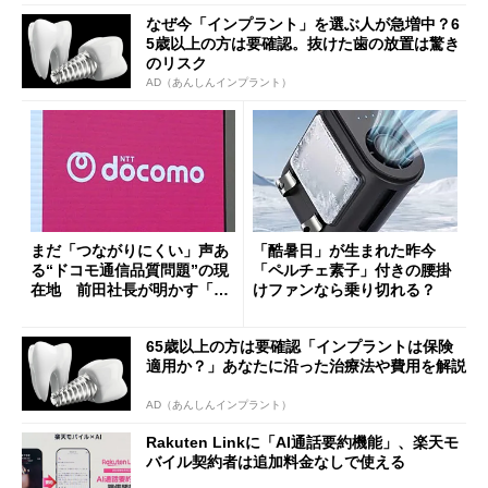
なぜ今「インプラント」を選ぶ人が急増中？6
5歳以上の方は要確認。抜けた歯の放置は驚き
のリスク
AD（あんしんインプラント）
まだ「つながりにくい」声あ
「酷暑日」が生まれた昨今
る“ドコモ通信品質問題”の現
「ペルチェ素子」付きの腰掛
在地 前田社長が明かす「道
けファンなら乗り切れる？
半ば」の詳細解説
65歳以上の方は要確認「インプラントは保険
適用か？」あなたに沿った治療法や費用を解説
AD（あんしんインプラント）
Rakuten Linkに「AI通話要約機能」、楽天モ
バイル契約者は追加料金なしで使える