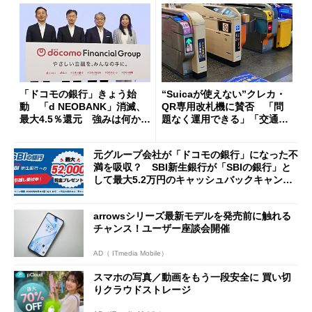
「ドコモの銀行」きょう始
“Suicaが使えない”クレカ・
動 「d NEOBANK」消滅、
QR専用改札機に賛否 「問
最大4.5％還元 強みは何か解
題なく運用できる」「交通系I
説
Cの方がスムーズ」
元グループ会社が「ドコモの銀行」になった不
満を吸収？ SBI新生銀行が「SBIの銀行」と
して最大5.2万円のキャッシュバックキャンペ
ーンを開催
arrowsシリーズ最新モデルを発売前に触れる
チャンス！ユーザー座談会開催
AD（ ITmedia Mobile）
スマホの写真／動画をもう一段安全に 買い切
りクラウドストレージ