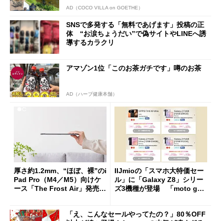
AD（COCO VILLA on GOETHE）
SNSで多発する「無料であげます」投稿の正
体 “お涙ちょうだい”で偽サイトやLINEへ誘
導するカラクリ
アマゾン1位「このお茶ガチです」噂のお茶
AD（ハーブ健康本舗）
厚さ約1.2mm、“ほぼ、裸”のi
IIJmioの「スマホ大特価セー
Pad Pro（M4／M5）向けケ
ル」に「Galaxy Z8」シリー
ース「The Frost Air」発売
ズ3機種が登場 「moto g37
ケースフィニットから
j」や「OPPO Find X9 Ultr
a」も
「え、こんなセールやってたの？」80％OFF