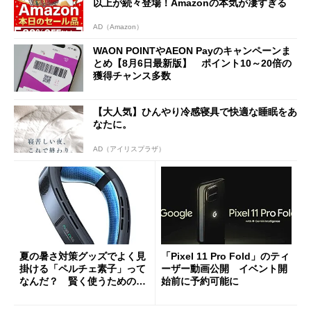
以上が続々登場！Amazonの本気が凄すぎる
AD（Amazon）
WAON POINTやAEON Payのキャンペーンま
とめ【8月6日最新版】 ポイント10～20倍の
獲得チャンス多数
【大人気】ひんやり冷感寝具で快適な睡眠をあ
なたに。
AD（アイリスプラザ）
夏の暑さ対策グッズでよく見
「Pixel 11 Pro Fold」のティ
掛ける「ペルチェ素子」って
ーザー動画公開 イベント開
なんだ？ 賢く使うための注
始前に予約可能に
意点も