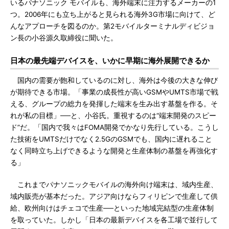
いるパナソニック モバイルも、海外端末に注力するメーカーの1
つ。2006年にも立ち上がると見られる海外3G市場に向けて、ど
んなアプローチを図るのか。第2モバイルターミナルディビジョ
ン長の小谷源久取締役に聞いた。
日本の最先端デバイスを、いかに早期に海外展開できるか
国内の需要が飽和しているのに対し、海外は今後の大きな伸び
が期待できる市場。「事業の成長性が高いGSMやUMTS市場で戦
える、グループの総力を発揮した端末を生み出す基盤を作る。そ
れが私の目標」──と、小谷氏。重視するのは“端末開発のスピー
ド”だ。「国内で我々はFOMA開発でかなり先行している。こうし
た技術をUMTSだけでなく2.5GのGSMでも、国内に遅れること
なく同時立ち上げできるような開発と生産体制の基盤を再強化す
る」
これまでパナソニックモバイルの海外向け端末は、域内生産、
域内販売が基本だった。アジア向けならフィリピンで生産して供
給、欧州向けはチェコで生産──といった地域完結型の生産体制
を取っていた。しかし「日本の最新デバイスを各工場で並行して