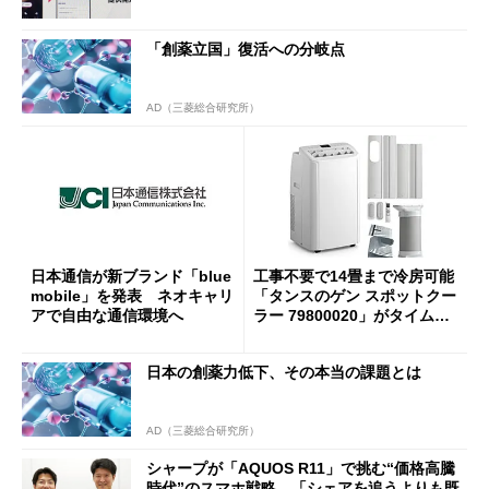
「創薬立国」復活への分岐点
AD（三菱総合研究所）
日本通信が新ブランド「blue
工事不要で14畳まで冷房可能
mobile」を発表 ネオキャリ
「タンスのゲン スポットクー
アで自由な通信環境へ
ラー 79800020」がタイムセ
ールで10％オフの5万3999円
に
日本の創薬力低下、その本当の課題とは
AD（三菱総合研究所）
シャープが「AQUOS R11」で挑む“価格高騰
時代”のスマホ戦略 「シェアを追うよりも既