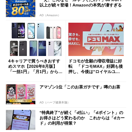
以上が続々登場！Amazonの本気が凄すぎる
AD（Amazon）
4キャリアで買うべきおすす
ドコモが念願の増収増益に好
めスマホ【2026年8月版】
転 「ドコモMAX」好調も後
「一括1円」「月1円」からお
押し、今後は“ロイヤルユー
得なiPhone／Pixel／Galaxy
ザー”を重視
まで
アマゾン1位「このお茶ガチです」噂のお茶
AD（ハーブ健康本舗）
“特典終了”が続く「d払い」「dポイント」の
お得さはどう変わるのか これからは「dカー
ド」の利用が得策？