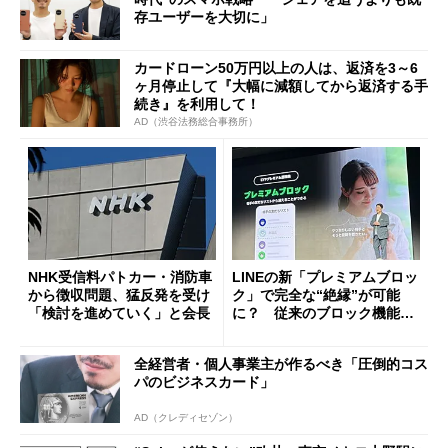
存ユーザーを大切に」
カードローン50万円以上の人は、返済を3～6
ヶ月停止して『大幅に減額してから返済する手
続き』を利用して！
AD（渋谷法務総合事務所）
NHK受信料パトカー・消防車
LINEの新「プレミアムブロッ
から徴収問題、猛反発を受け
ク」で完全な“絶縁”が可能
「検討を進めていく」と会長
に？ 従来のブロック機能と
の決定的な違い
全経営者・個人事業主が作るべき「圧倒的コス
パのビジネスカード」
AD（クレディセゾン）