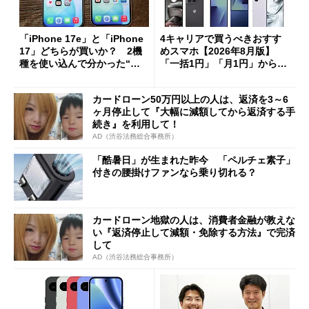
「iPhone 17e」と「iPhone
4キャリアで買うべきおすす
17」どちらが買いか？ 2機
めスマホ【2026年8月版】
種を使い込んで分かった“ス
「一括1円」「月1円」からお
ペック表にない違い”
得なiPhone／Pixel／Galaxy
まで
カードローン50万円以上の人は、返済を3～6
ヶ月停止して『大幅に減額してから返済する手
続き』を利用して！
AD（渋谷法務総合事務所）
「酷暑日」が生まれた昨今 「ペルチェ素子」
付きの腰掛けファンなら乗り切れる？
カードローン地獄の人は、消費者金融が教えな
い『返済停止して減額・免除する方法』で完済
して
AD（渋谷法務総合事務所）