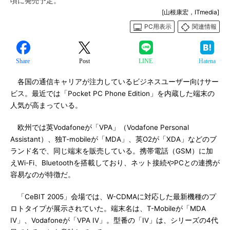
頃に発売予定。
[山根康宏，ITmedia]
PC用表示
関連情報
Share
Post
LINE
Hatena
各国の通信キャリアが注力しているビジネスユーザー向けサー
ビス。最近では「Pocket PC Phone Edition」を内蔵した端末の
人気が高まっている。
欧州では英Vodafoneが「VPA」（Vodafone Personal
Assistant）、独T-mobileが「MDA」、英O2が「XDA」などのブ
ランド名で、同じ端末を販売している。携帯電話（GSM）に加
えWi-Fi、Bluetoothを搭載しており、ネット接続やPCとの連携が
容易なのが特徴だ。
「CeBIT 2005」会場では、W-CDMAに対応した最新機種のプ
ロトタイプが展示されていた。端末名は、T-Mobileが「MDA
IV」、Vodafoneが「VPA IV」。型番の「IV」は、シリーズの4代