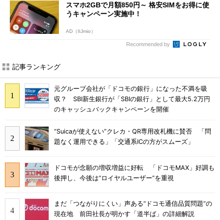
スマホ2GBで月額850円～ 格安SIMをお得に使
うキャンペーン実施中！
AD（IIJmio）
Recommended by
記事ランキング
元グループ会社が「ドコモの銀行」になった不満を吸
収？ SBI新生銀行が「SBIの銀行」として最大5.2万円
のキャッシュバックキャンペーンを開催
“Suicaが使えない”クレカ・QR専用改札機に賛否 「問
題なく運用できる」「交通系ICの方がスムーズ」
ドコモが念願の増収増益に好転 「ドコモMAX」好調も
後押し、今後は“ロイヤルユーザー”を重視
まだ「つながりにくい」声ある“ドコモ通信品質問題”の
現在地 前田社長が明かす「道半ば」の詳細解説