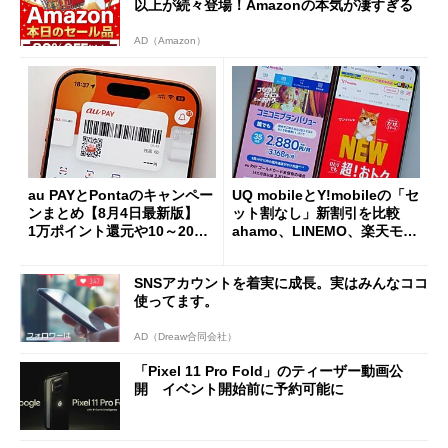
以上が続々登場！Amazonの本気が凄すぎる
AD（Amazon）
au PAYとPontaのキャンペー
UQ mobileとY!mobileの「セ
ンまとめ【8月4日最新版】
ット割なし」新割引を比較
1万ポイント還元や10～20％
ahamo、LINEMO、楽天モバ
還元あり
イルよりもお得？
SNSアカウントを着実に成長。実はみんなココ
使ってます。
AD（Dreaw合同会社）
「Pixel 11 Pro Fold」のティーザー動画公
開 イベント開始前に予約可能に