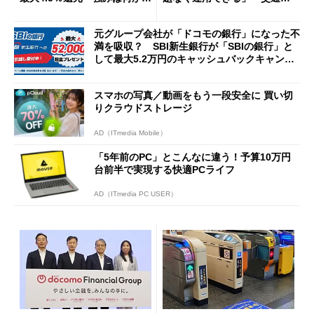
説
Cの方がスムーズ」
元グループ会社が「ドコモの銀行」になった不
満を吸収？ SBI新生銀行が「SBIの銀行」と
して最大5.2万円のキャッシュバックキャンペ
ーンを開催
スマホの写真／動画をもう一段安全に 買い切
りクラウドストレージ
AD（ITmedia Mobile）
「5年前のPC」とこんなに違う！予算10万円
台前半で実現する快適PCライフ
AD（ITmedia PC USER）