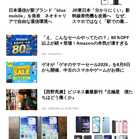
日本通信が新ブランド「blue
JR東日本「分かりにくい」新
mobile」を発表 ネオキャリ
幹線券売機を改善へ なぜ、
アで自由な通信環境へ
スマホではなく「駅での最短
1分購入」を実現？
「え、こんなセールやってたの？」80％OFF
以上が続々登場！Amazonの本気が凄すぎる
AD（Amazon）
ゲオが「ゲオのサマーセール2026」を8月8日
から開催、中古のスマホやゲームがお得に
【西野亮廣】ビジネス書最新刊『北極星 僕た
ちはどう働くか』
AD（FINCHI on GOETHE）