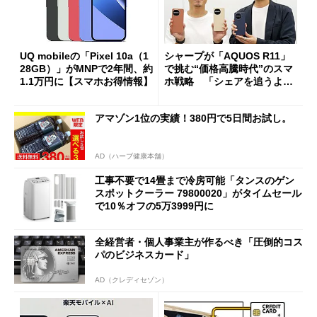
UQ mobileの「Pixel 10a（1
シャープが「AQUOS R11」
28GB）」がMNPで2年間、約
で挑む“価格高騰時代”のスマ
1.1万円に【スマホお得情報】
ホ戦略 「シェアを追うより
も既存ユーザーを大切に」
アマゾン1位の実績！380円で5日間お試し。
AD（ハーブ健康本舗）
工事不要で14畳まで冷房可能「タンスのゲン
スポットクーラー 79800020」がタイムセール
で10％オフの5万3999円に
全経営者・個人事業主が作るべき「圧倒的コス
パのビジネスカード」
AD（クレディセゾン）