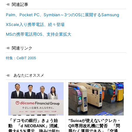
関連記事
Palm、Pocket PC、Symbian～3つのOSに展開するSamsung
XScale入り携帯電話、続々登場
MSの携帯電話用OS、支持企業拡大
関連リンク
特集：CeBIT 2005
あなたにオススメ
「ドコモの銀行」きょう始
“Suicaが使えない”クレカ・
動 「d NEOBANK」消滅、
QR専用改札機に賛否 「問
最大4.5％還元 強みは何か解
題なく運用できる」「交通系I