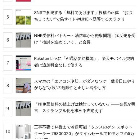
SNSで多発する「無料であげます」投稿の正体 “お涙
ちょうだい”で偽サイトやLINEへ誘導するカラクリ
NHK受信料パトカー・消防車から徴収問題、猛反発を受
け「検討を進めていく」と会長
Rakuten Linkに「AI通話要約機能」、楽天モバイル契約
者は追加料金なしで使える
スマホの「エアコン冷却」がダメなワケ 猛暑日にやり
がちな“水没”の危険性と正しい冷やし方
「NHK受信料の値上げは検討していない」――会長が明
言 スクランブル化を求める声絶えず
工事不要で14畳まで冷房可能「タンスのゲン スポット
クーラー 79800020」がタイムセールで10％オフの5万