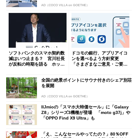
AD（COCO VILLA on GOETHE）
ソフトバンクのスマホ契約数
ドコモの銀行、アプリアイコ
減はいつ止まる？ 宮川社長
ンを選べるよう方針変更
が反転の時期を語る ホッピ
「さまざまなご意見・ご要望
ング対策は「真剣にやりすぎ
を踏まえ」
た」
全国の絶景ポイントにサウナ付きのシェア別荘
を展開
AD（COCO VILLA on GOETHE）
IIJmioの「スマホ大特価セール」に「Galaxy
Z8」シリーズ3機種が登場 「moto g37j」や
「OPPO Find X9 Ultra」も
「え、こんなセールやってたの？」80％OFF