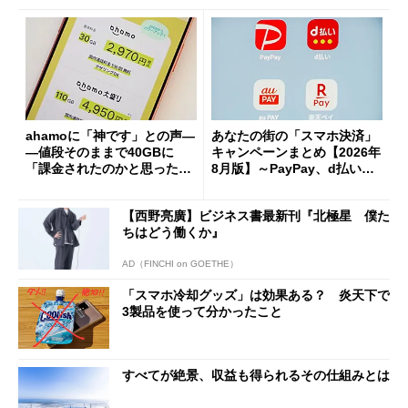
ahamoに「神です」との声―
あなたの街の「スマホ決済」
―値段そのままで40GBに
キャンペーンまとめ【2026年
「課金されたのかと思った」
8月版】～PayPay、d払い、a
と戸惑いも
u PAY、楽天ペイ
【西野亮廣】ビジネス書最新刊『北極星 僕た
ちはどう働くか』
AD（FINCHI on GOETHE）
「スマホ冷却グッズ」は効果ある？ 炎天下で
3製品を使って分かったこと
すべてが絶景、収益も得られるその仕組みとは