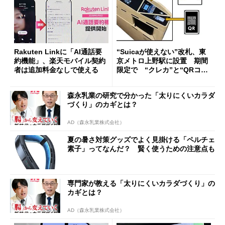
Rakuten Linkに「AI通話要
“Suicaが使えない”改札、東
約機能」、楽天モバイル契約
京メトロ上野駅に設置 期間
者は追加料金なしで使える
限定で “クレカ”と“QRコー
ド”専用
森永乳業の研究で分かった「太りにくいカラダ
づくり」のカギとは？
AD（森永乳業株式会社）
夏の暑さ対策グッズでよく見掛ける「ペルチェ
素子」ってなんだ？ 賢く使うための注意点も
専門家が教える「太りにくいカラダづくり」の
カギとは？
AD（森永乳業株式会社）