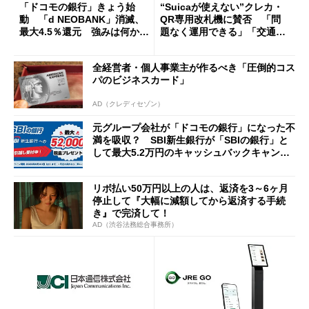
「ドコモの銀行」きょう始
“Suicaが使えない”クレカ・
動 「d NEOBANK」消滅、
QR専用改札機に賛否 「問
最大4.5％還元 強みは何か解
題なく運用できる」「交通系I
説
Cの方がスムーズ」
全経営者・個人事業主が作るべき「圧倒的コス
パのビジネスカード」
AD（クレディセゾン）
元グループ会社が「ドコモの銀行」になった不
満を吸収？ SBI新生銀行が「SBIの銀行」と
して最大5.2万円のキャッシュバックキャンペ
ーンを開催
リボ払い50万円以上の人は、返済を3～6ヶ月
停止して『大幅に減額してから返済する手続
き』で完済して！
AD（渋谷法務総合事務所）