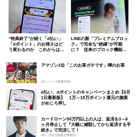
“特典終了”が続く「d払い」
LINEの新「プレミアムブロッ
「dポイント」のお得さはど
ク」で完全な“絶縁”が可能
う変わるのか これからは
に？ 従来のブロック機能と
「dカード」の利用が得策？
の決定的な違い
アマゾン1位「このお茶ガチです」噂のお茶
AD（ハーブ健康本舗）
d払い、dポイントのキャンペーンまとめ【8月
1日最新版】 1万～10万ポイント還元の施策
がめじろ押し
カードローン50万円以上の人は、返済を3～6
ヶ月停止して『大幅に減額してから返済する手
続き』で完済して！
AD（渋谷法務総合事務所）