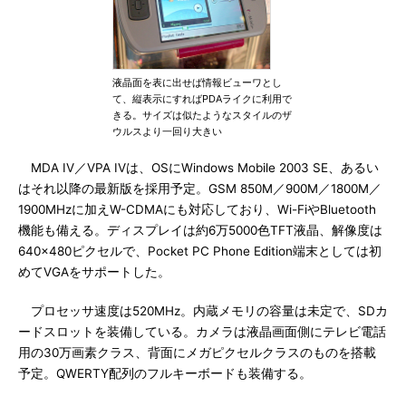
液晶面を表に出せば情報ビューワとし
て、縦表示にすればPDAライクに利用で
きる。サイズは似たようなスタイルのザ
ウルスより一回り大きい
MDA IV／VPA IVは、OSにWindows Mobile 2003 SE、あるい
はそれ以降の最新版を採用予定。GSM 850M／900M／1800M／
1900MHzに加えW-CDMAにも対応しており、Wi-FiやBluetooth
機能も備える。ディスプレイは約6万5000色TFT液晶、解像度は
640×480ピクセルで、Pocket PC Phone Edition端末としては初
めてVGAをサポートした。
プロセッサ速度は520MHz。内蔵メモリの容量は未定で、SDカ
ードスロットを装備している。カメラは液晶画面側にテレビ電話
用の30万画素クラス、背面にメガピクセルクラスのものを搭載
予定。QWERTY配列のフルキーボードも装備する。