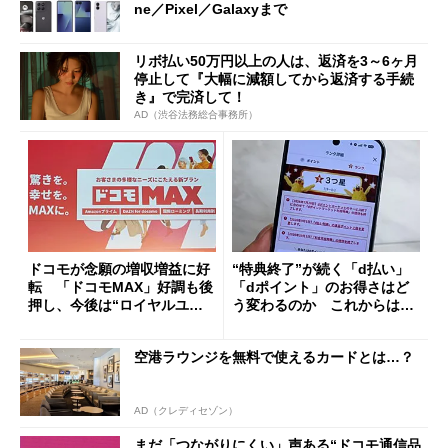
ne／Pixel／Galaxyまで
リボ払い50万円以上の人は、返済を3～6ヶ月
停止して『大幅に減額してから返済する手続
き』で完済して！
AD（渋谷法務総合事務所）
ドコモが念願の増収増益に好
“特典終了”が続く「d払い」
転 「ドコモMAX」好調も後
「dポイント」のお得さはど
押し、今後は“ロイヤルユー
う変わるのか これからは
ザー”を重視
「dカード」の利用が得策？
空港ラウンジを無料で使えるカードとは…？
AD（クレディセゾン）
まだ「つながりにくい」声ある“ドコモ通信品