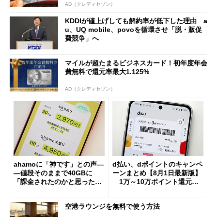
AD（クレディセゾン）
KDDIが値上げしても解約率が低下した理由 a
u、UQ mobile、povoを循環させ「脱・販促
費競争」へ
マイルが超たまるビジネスカード！初年度年会
費無料で還元率最大1.125%
AD（クレディセゾン）
ahamoに「神です」との声―
d払い、dポイントのキャンペ
―値段そのままで40GBに
ーンまとめ【8月1日最新版】
「課金されたのかと思った」
1万～10万ポイント還元の
と戸惑いも
施策がめじろ押し
空港ラウンジを無料で使う方法