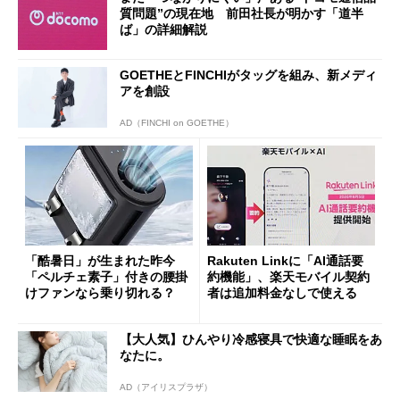
質問題”の現在地 前田社長が明かす「道半
ば」の詳細解説
GOETHEとFINCHIがタッグを組み、新メディ
アを創設
AD（FINCHI on GOETHE）
「酷暑日」が生まれた昨今
Rakuten Linkに「AI通話要
「ペルチェ素子」付きの腰掛
約機能」、楽天モバイル契約
けファンなら乗り切れる？
者は追加料金なしで使える
【大人気】ひんやり冷感寝具で快適な睡眠をあ
なたに。
AD（アイリスプラザ）