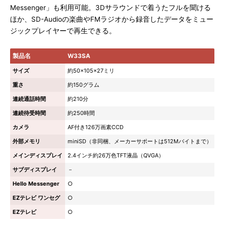
Messenger」も利用可能。3Dサラウンドで着うたフルを聞ける
ほか、SD-Audioの楽曲やFMラジオから録音したデータをミュー
ジックプレイヤーで再生できる。
製品名
W33SA
サイズ
約50×105×27ミリ
重さ
約150グラム
連続通話時間
約210分
連続待受時間
約250時間
カメラ
AF付き126万画素CCD
外部メモリ
miniSD（非同梱、メーカーサポートは512Mバイトまで）
メインディスプレイ
2.4インチ約26万色TFT液晶（QVGA）
サブディスプレイ
－
Hello Messenger
○
EZテレビ ワンセグ
○
EZテレビ
○