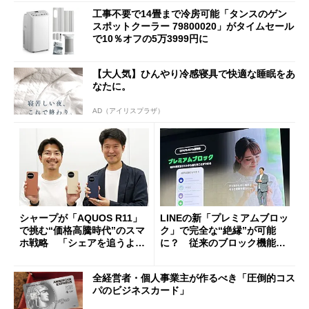
工事不要で14畳まで冷房可能「タンスのゲン
スポットクーラー 79800020」がタイムセール
で10％オフの5万3999円に
【大人気】ひんやり冷感寝具で快適な睡眠をあ
なたに。
AD（アイリスプラザ）
シャープが「AQUOS R11」
LINEの新「プレミアムブロッ
で挑む“価格高騰時代”のスマ
ク」で完全な“絶縁”が可能
ホ戦略 「シェアを追うより
に？ 従来のブロック機能と
も既存ユーザーを大切に」
の決定的な違い
全経営者・個人事業主が作るべき「圧倒的コス
パのビジネスカード」