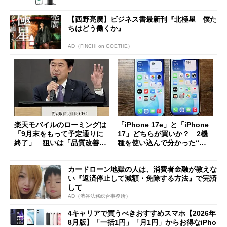
【西野亮廣】ビジネス書最新刊『北極星 僕た
ちはどう働くか』
AD（FINCHI on GOETHE）
楽天モバイルのローミングは
「iPhone 17e」と「iPhone
「9月末をもって予定通りに
17」どちらが買いか？ 2機
終了」 狙いは「品質改善」
種を使い込んで分かった“ス
ただし「ルーラル限定で期
ペック表にない違い”
限を切った新契約」の可能性
カードローン地獄の人は、消費者金融が教えな
も
い『返済停止して減額・免除する方法』で完済
して
AD（渋谷法務総合事務所）
4キャリアで買うべきおすすめスマホ【2026年
8月版】「一括1円」「月1円」からお得なiPho