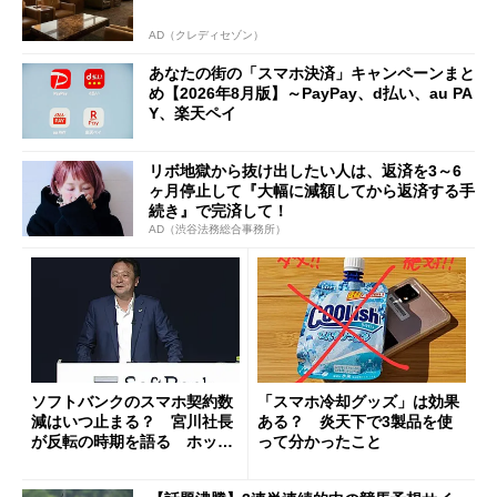
AD（クレディセゾン）
あなたの街の「スマホ決済」キャンペーンまと
め【2026年8月版】～PayPay、d払い、au PA
Y、楽天ペイ
リボ地獄から抜け出したい人は、返済を3～6
ヶ月停止して『大幅に減額してから返済する手
続き』で完済して！
AD（渋谷法務総合事務所）
ソフトバンクのスマホ契約数
「スマホ冷却グッズ」は効果
減はいつ止まる？ 宮川社長
ある？ 炎天下で3製品を使
が反転の時期を語る ホッピ
って分かったこと
ング対策は「真剣にやりすぎ
た」