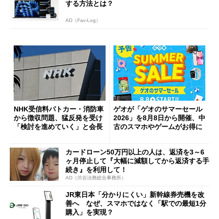
する方法とは？
AD（Fav-Log）
NHK受信料パトカー・消防車
ゲオが「ゲオのサマーセール
から徴収問題、猛反発を受け
2026」を8月8日から開催、中
「検討を進めていく」と会長
古のスマホやゲームがお得に
カードローン50万円以上の人は、返済を3～6
ヶ月停止して『大幅に減額してから返済する手
続き』を利用して！
AD（渋谷法務総合事務所）
JR東日本「分かりにくい」新幹線券売機を改
善へ なぜ、スマホではなく「駅での最短1分
購入」を実現？