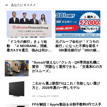
あなたにオススメ
「ドコモの銀行」きょう始
元グループ会社が「ドコモの
動 「d NEOBANK」消滅、
銀行」になった不満を吸収？
最大4.5％還元 強みは何か解
SBI新生銀行が「SBIの銀
説
行」として最大5.2万円のキャ
ッシュバックキャンペーンを
“Suicaが使えない”クレカ・QR専用改札機に
開催
賛否 「問題なく運用できる」「交通系ICの方
がスムーズ」
これから選ぶ新型TVはこれ！失敗しない選び
方と、2026年夏の一押しモデル
AD（ITmedia PC USER）
FPが解説！Apple製品を分割手数料0円で入手