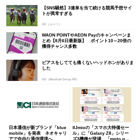
【SNS騒然】3連単を当て続ける競馬予想サイ
トが異常すぎる
AD（ルーツ）
WAON POINTやAEON Payのキャンペーンま
とめ【8月6日最新版】 ポイント10～20倍の
獲得チャンス多数
ピアスをしてても痛くないヘッドホンがありま
した
AD（Marshall Group AB）
日本通信が新ブランド「blue
IIJmioの「スマホ大特価セー
mobile」を発表 ネオキャリ
ル」に「Galaxy Z8」シリー
アで自由な通信環境へ
ズ3機種が登場 「moto g37