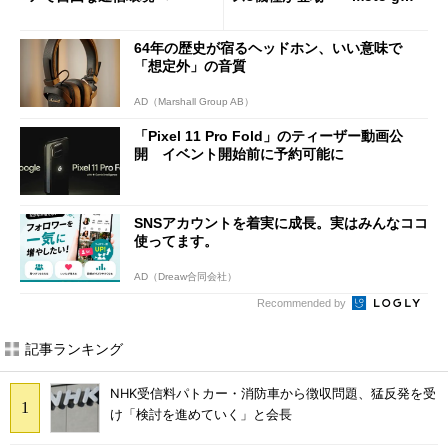
j」や「OPPO Find X9 Ultr
a」も
64年の歴史が宿るヘッドホン、いい意味で
「想定外」の音質
AD（Marshall Group AB）
「Pixel 11 Pro Fold」のティーザー動画公
開 イベント開始前に予約可能に
SNSアカウントを着実に成長。実はみんなココ
使ってます。
AD（Dreaw合同会社）
Recommended by
記事ランキング
NHK受信料パトカー・消防車から徴収問題、猛反発を受
け「検討を進めていく」と会長