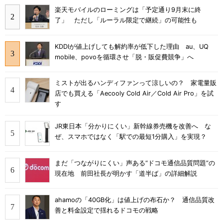
楽天モバイルのローミングは「予定通り9月末に終
了」 ただし「ルーラル限定で継続」の可能性も
KDDIが値上げしても解約率が低下した理由 au、UQ
mobile、povoを循環させ「脱・販促費競争」へ
ミストが出るハンディファンって涼しいの？ 家電量販
店でも買える「Aecooly Cold Air／Cold Air Pro」を試
す
JR東日本「分かりにくい」新幹線券売機を改善へ な
ぜ、スマホではなく「駅での最短1分購入」を実現？
まだ「つながりにくい」声ある“ドコモ通信品質問題”の
現在地 前田社長が明かす「道半ば」の詳細解説
ahamoの「40GB化」は値上げの布石か？ 通信品質改
善と料金設定で揺れるドコモの戦略