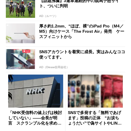
【話題沸騰】3連単連続的中の競馬予想サイ
ト、ついに判明
AD（ルーツ）
厚さ約1.2mm、“ほぼ、裸”のiPad Pro（M4／
M5）向けケース「The Frost Air」発売 ケー
スフィニットから
SNSアカウントを着実に成長。実はみんなココ
使ってます。
AD（Dreaw合同会社）
「NHK受信料の値上げは検討
SNSで多発する「無料であげ
していない」――会長が明
ます」投稿の正体 “お涙ち
言 スクランブル化を求める
ょうだい”で偽サイトやLINE
声絶えず
へ誘導するカラクリ