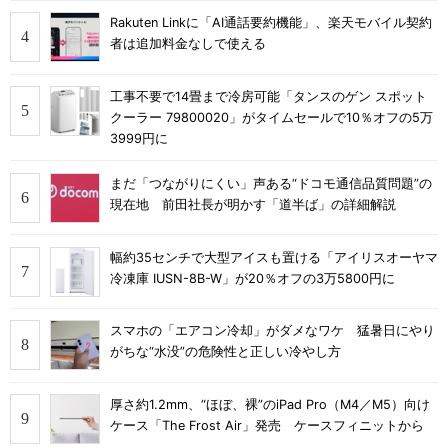
Rakuten Linkに「AI通話要約機能」、楽天モバイル契約
者は追加料金なしで使える
工事不要で14畳まで冷房可能「タンスのゲン スポット
クーラー 79800020」がタイムセールで10％オフの5万
3999円に
まだ「つながりにくい」声ある“ドコモ通信品質問題”の
現在地 前田社長が明かす「道半ば」の詳細解説
幅約35センチで大型アイスも置ける「アイリスオーヤマ
冷凍庫 IUSN-8B-W」が20％オフの3万5800円に
スマホの「エアコン冷却」がダメなワケ 猛暑日にやり
がちな“水没”の危険性と正しい冷やし方
厚さ約1.2mm、“ほぼ、裸”のiPad Pro（M4／M5）向け
ケース「The Frost Air」発売 ケースフィニットから