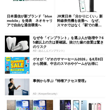
日本通信が新ブランド「blue
JR東日本「分かりにくい」新
mobile」を発表 ネオキャリ
幹線券売機を改善へ なぜ、
アで自由な通信環境へ
スマホではなく「駅での最短
1分購入」を実現？
なぜ今「インプラント」を選ぶ人が急増中？6
5歳以上の方は要確認。抜けた歯の放置は驚き
のリスク
AD（あんしんインプラント）
ゲオが「ゲオのサマーセール2026」を8月8日
から開催、中古のスマホやゲームがお得に
事例から学ぶ『特権アクセス管理』
AD（KeeperSecurity）