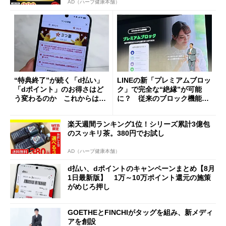
AD（ハーブ健康本舗）
“特典終了”が続く「d払い」
LINEの新「プレミアムブロッ
「dポイント」のお得さはど
ク」で完全な“絶縁”が可能
う変わるのか これからは
に？ 従来のブロック機能と
「dカード」の利用が得策？
の決定的な違い
楽天週間ランキング1位！シリーズ累計3億包
のスッキリ茶。380円でお試し
AD（ハーブ健康本舗）
d払い、dポイントのキャンペーンまとめ【8月
1日最新版】 1万～10万ポイント還元の施策
がめじろ押し
GOETHEとFINCHIがタッグを組み、新メディ
アを創設