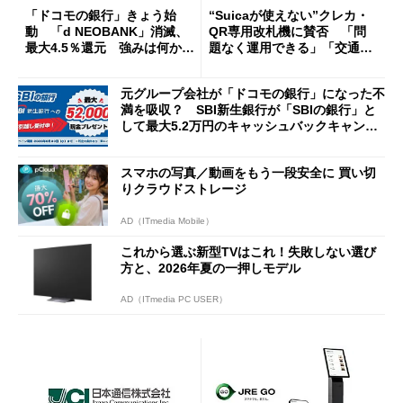
「ドコモの銀行」きょう始
“Suicaが使えない”クレカ・
動 「d NEOBANK」消滅、
QR専用改札機に賛否 「問
最大4.5％還元 強みは何か解
題なく運用できる」「交通系I
説
Cの方がスムーズ」
元グループ会社が「ドコモの銀行」になった不
満を吸収？ SBI新生銀行が「SBIの銀行」と
して最大5.2万円のキャッシュバックキャンペ
ーンを開催
スマホの写真／動画をもう一段安全に 買い切
りクラウドストレージ
AD（ITmedia Mobile）
これから選ぶ新型TVはこれ！失敗しない選び
方と、2026年夏の一押しモデル
AD（ITmedia PC USER）