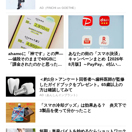
AD（FINCHI on GOETHE）
ahamoに「神です」との声―
あなたの街の「スマホ決済」
―値段そのままで40GBに
キャンペーンまとめ【2026年
「課金されたのかと思った」
8月版】～PayPay、d払い、a
と戸惑いも
u PAY、楽天ペイ
＜約1分＞アンケート回答者へ歯科医師が監修
したガイドブックをプレゼント。65歳以上の
方は確認してみて
AD（あんしんインプラント）
「スマホ冷却グッズ」は効果ある？ 炎天下で
3製品を使って分かったこと
短期・単発バイトを始めるならショットワーク