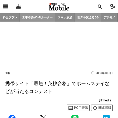
料金プラン
工事不要Wi-Fiルーター
スマホ決済
世界を変える5G
デジモノ
速報
2006年1月6日
携帯サイト「最短！英検合格」でホームステイな
どが当たるコンテスト
[ITmedia]
PC用表示
関連情報