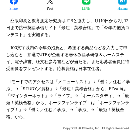
Share
Post
LINE
Hatena
凸版印刷と教育測定研究所はJTBと協力し、1月10日から2月12
日まで携帯英語学習サイト「最短！英検合格」で「今年の抱負コ
ンテスト」を実施する。
100文字以内の今年の抱負と、希望する商品などを入力して申
し込むと、抽選でJTBが企画する春休み語学研修＆ホームステ
イ、電子辞書、旺文社参考書などが当たる。また応募者全員に待
受画像をプレゼントする。応募資格は日本在住者。
iモードでのアクセスは「メニューリスト」→「働く／住む／学
ぶ」→「STUDY／資格」→「最短！英検合格」から、EZwebは
「EZインターネット」→「ライフ」→「ホームスタディ」→「最
短！英検合格」から、ボーダフォンライブ！は「ボーダフォンラ
イブ！」→「働く／住む／学ぶ」→「学ぶ」→「最短！英検合
格」から。
Copyright © ITmedia, Inc. All Rights Reserved.