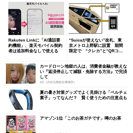
Rakuten Linkに「AI通話要
“Suicaが使えない”改札、東
約機能」、楽天モバイル契約
京メトロ上野駅に設置 期間
者は追加料金なしで使える
限定で “クレカ”と“QRコー
ド”専用
カードローン地獄の人は、消費者金融が教えな
い『返済停止して減額・免除する方法』で完済
して
AD（渋谷法務総合事務所）
夏の暑さ対策グッズでよく見掛ける「ペルチェ
素子」ってなんだ？ 賢く使うための注意点も
アマゾン1位「このお茶ガチです」噂のお茶