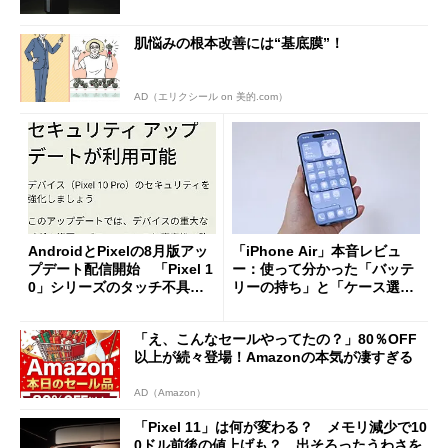
肌悩みの根本改善には“基底膜”！
AD（エリクシール on 美的.com）
AndroidとPixelの8月版アッ
「iPhone Air」本音レビュ
プデート配信開始 「Pixel 1
ー：使って分かった「バッテ
0」シリーズのタッチ不具合
リーの持ち」と「ケース選
修正やGPU性能改善なども
び」の悩ましさ
「え、こんなセールやってたの？」80％OFF
以上が続々登場！Amazonの本気が凄すぎる
AD（Amazon）
「Pixel 11」は何が変わる？ メモリ減少で10
0ドル前後の値上げも？ 出そろったうわさを