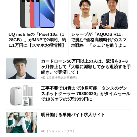
UQ mobileの「Pixel 10a（1
シャープが「AQUOS R11」
28GB）」がMNPで2年間、約
で挑む“価格高騰時代”のスマ
1.1万円に【スマホお得情報】
ホ戦略 「シェアを追うより
も既存ユーザーを大切に」
カードローン50万円以上の人は、返済を3～6
ヶ月停止して『大幅に減額してから返済する手
続き』で完済して！
AD（渋谷法務総合事務所）
工事不要で14畳まで冷房可能「タンスのゲン
スポットクーラー 79800020」がタイムセール
で10％オフの5万3999円に
明日働ける単発バイト求人サイト
AD（ショットワークス）