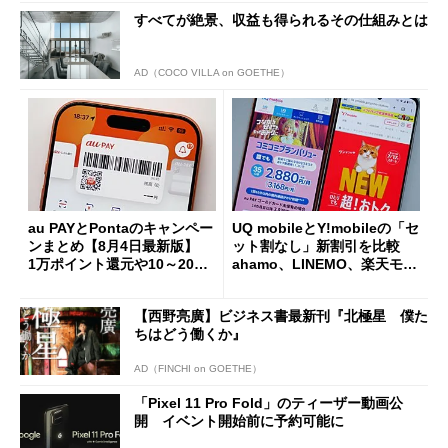
すべてが絶景、収益も得られるその仕組みとは
AD（COCO VILLA on GOETHE）
au PAYとPontaのキャンペー
UQ mobileとY!mobileの「セ
ンまとめ【8月4日最新版】
ット割なし」新割引を比較
1万ポイント還元や10～20％
ahamo、LINEMO、楽天モバ
還元あり
イルよりもお得？
【西野亮廣】ビジネス書最新刊『北極星 僕た
ちはどう働くか』
AD（FINCHI on GOETHE）
「Pixel 11 Pro Fold」のティーザー動画公
開 イベント開始前に予約可能に