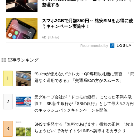
整理する
スマホ2GBで月額850円～ 格安SIMをお得に使
うキャンペーン実施中！
AD（IIJmio）
Recommended by
記事ランキング
“Suicaが使えない”クレカ・QR専用改札機に賛否 「問
題なく運用できる」「交通系ICの方がスムーズ」
元グループ会社が「ドコモの銀行」になった不満を吸
収？ SBI新生銀行が「SBIの銀行」として最大5.2万円
のキャッシュバックキャンペーンを開催
SNSで多発する「無料であげます」投稿の正体 “お涙
ちょうだい”で偽サイトやLINEへ誘導するカラクリ