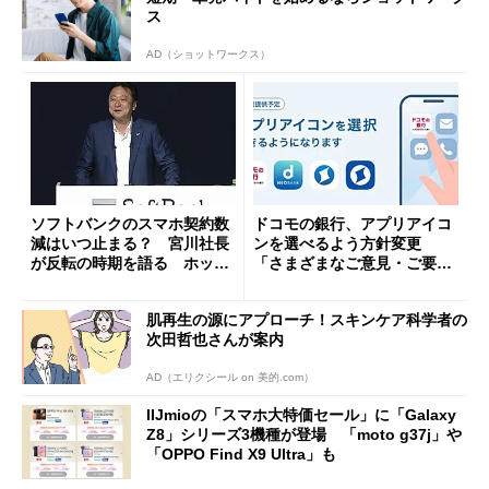
ス
AD（ショットワークス）
ソフトバンクのスマホ契約数
ドコモの銀行、アプリアイコ
減はいつ止まる？ 宮川社長
ンを選べるよう方針変更
が反転の時期を語る ホッピ
「さまざまなご意見・ご要望
ング対策は「真剣にやりすぎ
を踏まえ」
た」
肌再生の源にアプローチ！スキンケア科学者の
次田哲也さんが案内
AD（エリクシール on 美的.com）
IIJmioの「スマホ大特価セール」に「Galaxy
Z8」シリーズ3機種が登場 「moto g37j」や
「OPPO Find X9 Ultra」も