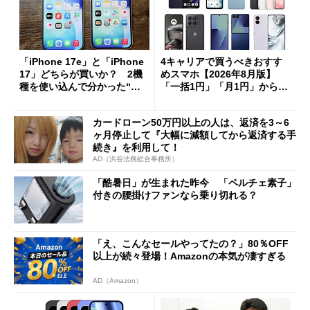
「iPhone 17e」と「iPhone
4キャリアで買うべきおすす
17」どちらが買いか？ 2機
めスマホ【2026年8月版】
種を使い込んで分かった“ス
「一括1円」「月1円」からお
ペック表にない違い”
得なiPhone／Pixel／Galaxy
まで
カードローン50万円以上の人は、返済を3～6
ヶ月停止して『大幅に減額してから返済する手
続き』を利用して！
AD（渋谷法務総合事務所）
「酷暑日」が生まれた昨今 「ペルチェ素子」
付きの腰掛けファンなら乗り切れる？
「え、こんなセールやってたの？」80％OFF
以上が続々登場！Amazonの本気が凄すぎる
AD（Amazon）