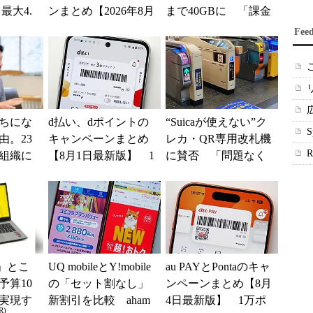
最大4.
ンまとめ【2026年8月
まで40GBに 「課金
みは何か
版】～PayPay、d払
されたのかと思っ
Fee
い、au PAY...
た」と戸惑いも
ちにな
d払い、dポイントの
“Suicaが使えない”ク
由。23
キャンペーンまとめ
レカ・QR専用改札機
組織に
【8月1日最新版】 1
に賛否 「問題なく
つの要
万～10万ポイント還
運用できる」「交通
元の施策がめじろ押
系ICの方がスムー...
し
」とこ
UQ mobileとY!mobile
au PAYとPontaのキャ
予算10
の「セット割なし」
ンペーンまとめ【8月
実現す
新割引を比較 aham
4日最新版】 1万ポ
R)