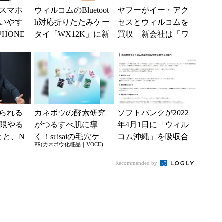
スマホ
ウィルコムのBluetoot
ヤフーがイー・アク
いやす
h対応折りたたみケー
セスとウィルコムを
PHONE
タイ「WX12K」に新
買収 新会社は「ワ
」を3月6
色シャンパンゴール
イモバイル」
ド
られる
カネボウの酵素研究
ソフトバンクが2022
低限やる
がつるすべ肌に導
年4月1日に「ウィル
とと、N
く！suisaiの毛穴ケ
コム沖縄」を吸収合
PR(カネボウ化粧品｜VOCE)
ア・角質ケア
併 「ソフトバン
ク」「Y!mobile」...
Recommended by