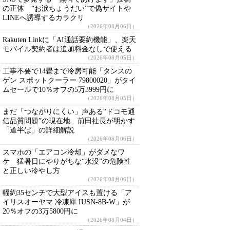
の正体 “お涙ちょうだい”で偽サイトや
LINEへ誘導するカラクリ
（2026年08月06日）
Rakuten Linkに「AI通話要約機能」、楽天
モバイル契約者は追加料金なしで使える
（2026年08月05日）
工事不要で14畳まで冷房可能「タンスの
ゲン スポットクーラー 79800020」がタイ
ムセールで10％オフの5万3999円に
（2026年08月05日）
まだ「つながりにくい」声ある“ドコモ通
信品質問題”の現在地 前田社長が明かす
「道半ば」の詳細解説
（2026年08月06日）
スマホの「エアコン冷却」がダメなワ
ケ 猛暑日にやりがちな“水没”の危険性
と正しい冷やし方
（2026年08月06日）
幅約35センチで大型アイスも置ける「ア
イリスオーヤマ 冷凍庫 IUSN-8B-W」が
20％オフの3万5800円に
（2026年08月04日）