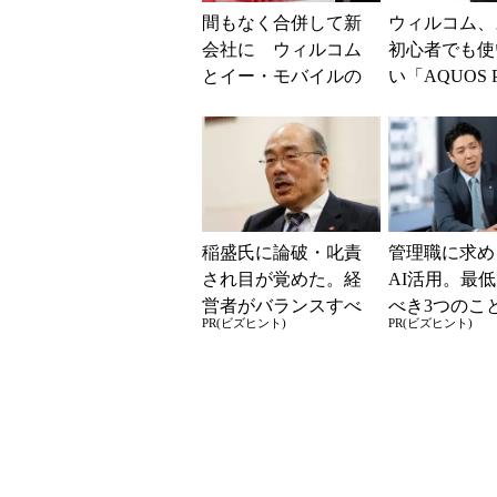
間もなく合併して新
ウィルコム、
会社に ウィルコム
初心者でも使
とイー・モバイルの
い「AQUOS 
足跡を振り返る (1/3)
ef WX05SH
日に発売
稲盛氏に論破・叱責
管理職に求め
され目が覚めた。経
AI活用。最
営者がバランスすべ
べき3つのこ
PR(ビズヒント)
PR(ビズヒント)
き2つの背反
Gな自己認識