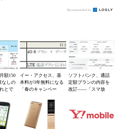
イフ
o、LINEMO、楽天
イント還元や10～2
モ...
0％還元あ...
Recommended by
額150
イー・アクセス、基
ソフトバンク、通話
限なしの
本料が3年無料になる
定額プランの内容を
れとで
「春のキャンペー
改訂――「スマ放
月から提
ン」を開始――ウィ
題」として提供
ルコム端末との“もう
1台無料...