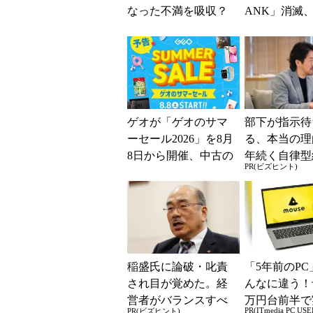
なった不満を吸収？
ANK」消滅、
SBI新生銀行が「S
5％還元 強
BIの銀行」として最
解説
大5....
ゲオが「ゲオのサマ
部下が指示待
ーセール2026」を8月
る、本当の理
8日から開催、中古の
年続く自律型
PR(ビズヒント)
スマホやゲームがお
共通する「3
得に
素」
稲盛氏に論破・叱責
「5年前のPC
され目が覚めた。経
んなに違う！
営者がバランスすべ
万円台前半で
PR(ITmedia PC USE
PR(ビズヒント)