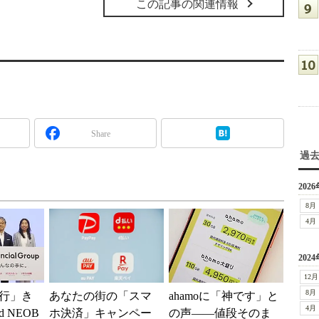
この記事の関連情報
Share
過
2026
8月
4月
2024
12月
8月
行」き
あなたの街の「スマ
ahamoに「神です」と
4月
 NEOB
ホ決済」キャンペー
の声――値段そのま