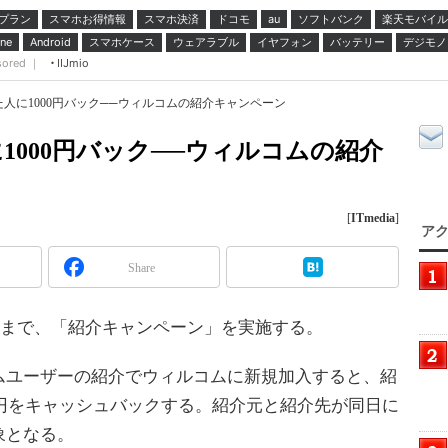
プラン
スマホお得情報
スマホ決済
ドコモ
ソフトバンク
楽天モバイル
au
スマホケース
ウェアラブル
イヤフォン
バッテリー
デジモノ
ne
Android
sored ｜
IIJmio
人に1000円バック──ウィルコムの紹介キャンペーン
1000円バック──ウィルコムの紹介
[
ITmedia
]
アク
Share
日まで、「紹介キャンペーン」を実施する。
ユーザーの紹介でウィルコムに新規加入すると、紹
0円をキャッシュバックする。紹介元と紹介先が同日に
象となる。