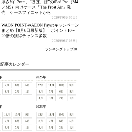
厚さ約1.2mm、“ほぼ、裸”のiPad Pro（M4
／M5）向けケース「The Frost Air」発
売 ケースフィニットから
（2026年08月05日）
WAON POINTやAEON Payのキャンペーン
まとめ【8月6日最新版】 ポイント10～
20倍の獲得チャンス多数
（2026年08月06日）
ランキングトップ30
去記事カレンダー
年
2025年
7月
6月
5月
12月
11月
10月
9月
3月
2月
1月
8月
7月
6月
5月
4月
3月
2月
1月
年
2023年
11月
10月
9月
12月
11月
10月
9月
7月
6月
5月
8月
7月
6月
5月
3月
2月
1月
4月
3月
2月
1月