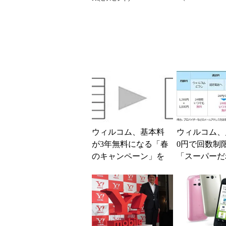
き2つの背反
る快適PCラ
ウィルコム、基本料
ウィルコム、月
が3年無料になる「春
0円で回数制
のキャンペーン」を
「スーパーだ
開始――イー・モバ
も定額」を6
イルユーザーは“ずっ
供
と無料...