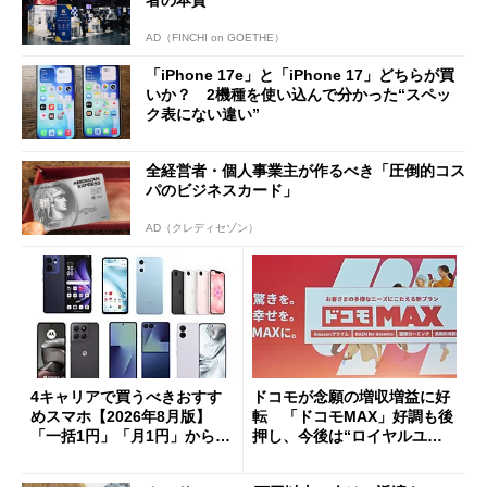
AD（FINCHI on GOETHE）
「iPhone 17e」と「iPhone 17」どちらが買
いか？ 2機種を使い込んで分かった“スペッ
ク表にない違い”
全経営者・個人事業主が作るべき「圧倒的コス
パのビジネスカード」
AD（クレディセゾン）
4キャリアで買うべきおすす
ドコモが念願の増収増益に好
めスマホ【2026年8月版】
転 「ドコモMAX」好調も後
「一括1円」「月1円」からお
押し、今後は“ロイヤルユー
得なiPhone／Pixel／Galaxy
ザー”を重視
まで