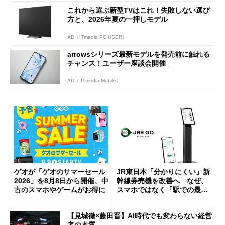
これから選ぶ新型TVはこれ！失敗しない選び
方と、2026年夏の一押しモデル
AD（ITmedia PC USER）
arrowsシリーズ最新モデルを発売前に触れる
チャンス！ユーザー座談会開催
AD（ ITmedia Mobile）
ゲオが「ゲオのサマーセール
JR東日本「分かりにくい」新
2026」を8月8日から開催、中
幹線券売機を改善へ なぜ、
古のスマホやゲームがお得に
スマホではなく「駅での最短
1分購入」を実現？
【見城徹×藤田晋】AI時代でも変わらない経営
者の本質