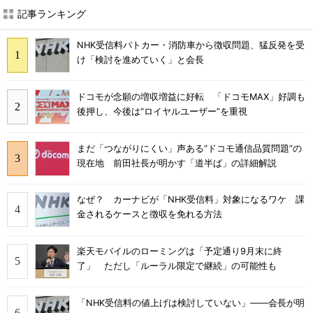
記事ランキング
NHK受信料パトカー・消防車から徴収問題、猛反発を受
け「検討を進めていく」と会長
ドコモが念願の増収増益に好転 「ドコモMAX」好調も
後押し、今後は“ロイヤルユーザー”を重視
まだ「つながりにくい」声ある“ドコモ通信品質問題”の
現在地 前田社長が明かす「道半ば」の詳細解説
なぜ？ カーナビが「NHK受信料」対象になるワケ 課
金されるケースと徴収を免れる方法
楽天モバイルのローミングは「予定通り9月末に終
了」 ただし「ルーラル限定で継続」の可能性も
「NHK受信料の値上げは検討していない」――会長が明