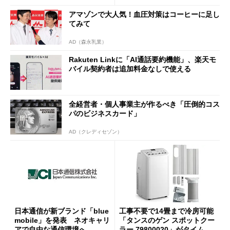
アマゾンで大人気！血圧対策はコーヒーに足し
てみて
AD（森永乳業）
Rakuten Linkに「AI通話要約機能」、楽天モ
バイル契約者は追加料金なしで使える
全経営者・個人事業主が作るべき「圧倒的コス
パのビジネスカード」
AD（クレディセゾン）
日本通信が新ブランド「blue
工事不要で14畳まで冷房可能
mobile」を発表 ネオキャリ
「タンスのゲン スポットクー
アで自由な通信環境へ
ラー 79800020」がタイムセ