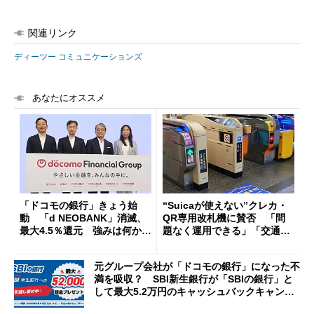
関連リンク
ディーツー コミュニケーションズ
あなたにオススメ
「ドコモの銀行」きょう始
“Suicaが使えない”クレカ・
動 「d NEOBANK」消滅、
QR専用改札機に賛否 「問
最大4.5％還元 強みは何か解
題なく運用できる」「交通系I
説
Cの方がスムーズ」
元グループ会社が「ドコモの銀行」になった不
満を吸収？ SBI新生銀行が「SBIの銀行」と
して最大5.2万円のキャッシュバックキャンペ
ーンを開催