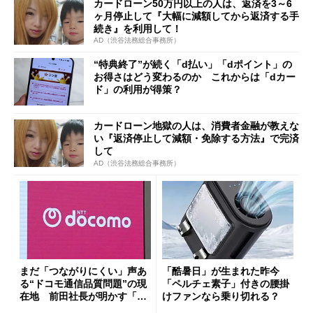
カードローン50万円以上の人は、返済を3～6
ヶ月停止して『大幅に減額してから返済する手
続き』を利用して！
AD（渋谷法務総合事務所）
“特典終了”が続く「d払い」「dポイント」の
お得さはどう変わるのか これからは「dカー
ド」の利用が得策？
カードローン地獄の人は、消費者金融が教えな
い『返済停止して減額・免除する方法』で完済
して
AD（渋谷法務総合事務所）
まだ「つながりにくい」声あ
「酷暑日」が生まれた昨今
る“ドコモ通信品質問題”の現
「ペルチェ素子」付きの腰掛
在地 前田社長が明かす「道
けファンなら乗り切れる？
半ば」の詳細解説