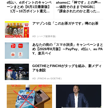
d払い、dポイントのキャンペ
ahamoに「神です」との声―
ーンまとめ【8月1日最新版】
―値段そのままで40GBに
1万～10万ポイント還元の
「課金されたのかと思った」
施策がめじろ押し
と戸惑いも
アマゾン1位「このお茶ガチです」噂のお茶
AD（ハーブ健康本舗）
あなたの街の「スマホ決済」キャンペーンまと
め【2026年8月版】～PayPay、d払い、au PA
Y、楽天ペイ
GOETHEとFINCHIがタッグを組み、新メディ
アを創設
AD（FINCHI on GOETHE）