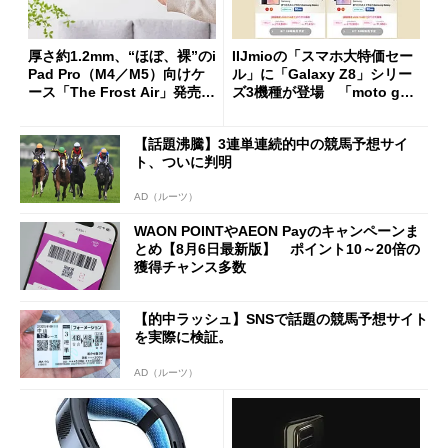
厚さ約1.2mm、“ほぼ、裸”のi
IIJmioの「スマホ大特価セー
Pad Pro（M4／M5）向けケ
ル」に「Galaxy Z8」シリー
ース「The Frost Air」発売
ズ3機種が登場 「moto g37
ケースフィニットから
j」や「OPPO Find X9 Ultr
a」も
【話題沸騰】3連単連続的中の競馬予想サイ
ト、ついに判明
AD（ルーツ）
WAON POINTやAEON Payのキャンペーンま
とめ【8月6日最新版】 ポイント10～20倍の
獲得チャンス多数
【的中ラッシュ】SNSで話題の競馬予想サイト
を実際に検証。
AD（ルーツ）