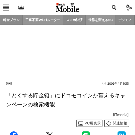
料金プラン
工事不要Wi-Fiルーター
スマホ決済
世界を変える5G
デジモノ
速報
2006年4月10日
「とくする貯金箱」にドコモコインが貰えるキャ
ンペーンの検索機能
[ITmedia]
PC用表示
関連情報