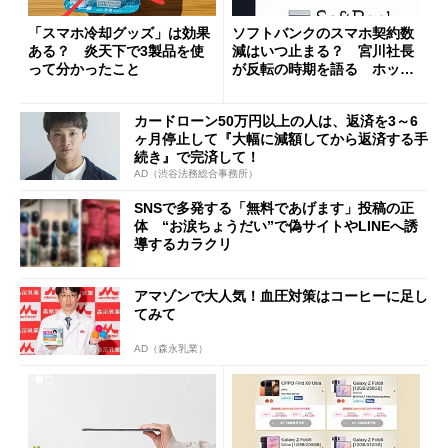
「スマホ冷却グッズ」は効果
ソフトバンクのスマホ契約数
ある？ 炎天下で3製品を使
減はいつ止まる？ 宮川社長
って分かったこと
が反転の時期を語る ホッピ
ング対策は「真剣にやりすぎ
た」
カードローン50万円以上の人は、返済を3～6
ヶ月停止して『大幅に減額してから返済する手
続き』で完済して！
AD（渋谷法務総合事務所）
SNSで多発する「無料であげます」投稿の正
体 “お涙ちょうだい”で偽サイトやLINEへ誘
導するカラクリ
アマゾンで大人気！血圧対策はコーヒーに足し
てみて
AD（森永乳業）