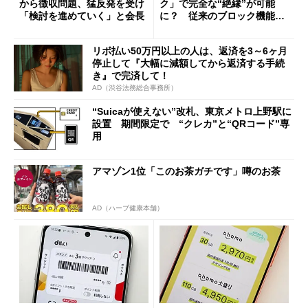
から徴収問題、猛反発を受け
ク」で完全な“絶縁”が可能
「検討を進めていく」と会長
に？ 従来のブロック機能と
の決定的な違い
リボ払い50万円以上の人は、返済を3～6ヶ月
停止して『大幅に減額してから返済する手続
き』で完済して！
AD（渋谷法務総合事務所）
“Suicaが使えない”改札、東京メトロ上野駅に
設置 期間限定で “クレカ”と“QRコード”専
用
アマゾン1位「このお茶ガチです」噂のお茶
AD（ハーブ健康本舗）