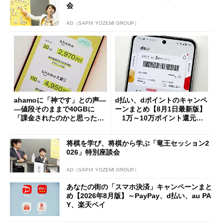
会
AD（SAPIX YOZEMI GROUP）
ahamoに「神です」との声―
d払い、dポイントのキャンペ
―値段そのままで40GBに
ーンまとめ【8月1日最新版】
「課金されたのかと思った」
1万～10万ポイント還元の
と戸惑いも
施策がめじろ押し
将棋を学び、将棋から学ぶ「竜王セッション2
026」特別座談会
AD（SAPIX YOZEMI GROUP）
あなたの街の「スマホ決済」キャンペーンまと
め【2026年8月版】～PayPay、d払い、au PA
Y、楽天ペイ