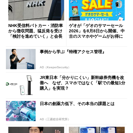
NHK受信料パトカー・消防車
ゲオが「ゲオのサマーセール
から徴収問題、猛反発を受け
2026」を8月8日から開催、中
「検討を進めていく」と会長
古のスマホやゲームがお得に
事例から学ぶ『特権アクセス管理』
AD（KeeperSecurity）
JR東日本「分かりにくい」新幹線券売機を改
善へ なぜ、スマホではなく「駅での最短1分
購入」を実現？
日本の創薬力低下、その本当の課題とは
AD（三菱総合研究所）