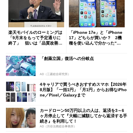
楽天モバイルのローミングは
「iPhone 17e」と「iPhone
「9月末をもって予定通りに
17」どちらが買いか？ 2機
終了」 狙いは「品質改善」
種を使い込んで分かった“ス
ただし「ルーラル限定で期
ペック表にない違い”
限を切った新契約」の可能性
「創薬立国」復活への分岐点
も
AD（三菱総合研究所）
4キャリアで買うべきおすすめスマホ【2026年
8月版】「一括1円」「月1円」からお得なiPho
ne／Pixel／Galaxyまで
カードローン50万円以上の人は、返済を3～6
ヶ月停止して『大幅に減額してから返済する手
続き』を利用して！
AD（渋谷法務総合事務所）