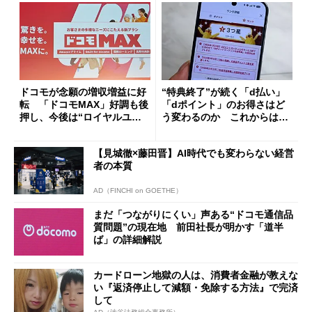
ドコモが念願の増収増益に好
“特典終了”が続く「d払い」
転 「ドコモMAX」好調も後
「dポイント」のお得さはど
押し、今後は“ロイヤルユー
う変わるのか これからは
ザー”を重視
「dカード」の利用が得策？
【見城徹×藤田晋】AI時代でも変わらない経営
者の本質
AD（FINCHI on GOETHE）
まだ「つながりにくい」声ある“ドコモ通信品
質問題”の現在地 前田社長が明かす「道半
ば」の詳細解説
カードローン地獄の人は、消費者金融が教えな
い『返済停止して減額・免除する方法』で完済
して