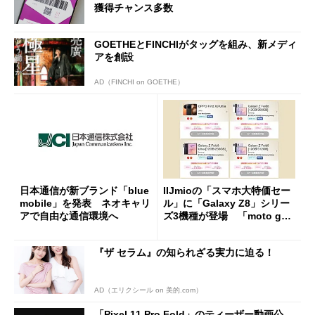
獲得チャンス多数
GOETHEとFINCHIがタッグを組み、新メディ
アを創設
AD（FINCHI on GOETHE）
日本通信が新ブランド「blue
IIJmioの「スマホ大特価セー
mobile」を発表 ネオキャリ
ル」に「Galaxy Z8」シリー
アで自由な通信環境へ
ズ3機種が登場 「moto g37
j」や「OPPO Find X9 Ultr
a」も
『ザ セラム』の知られざる実力に迫る！
AD（エリクシール on 美的.com）
「Pixel 11 Pro Fold」のティーザー動画公