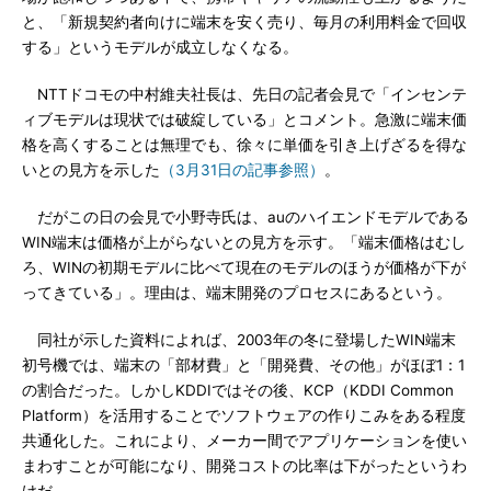
と、「新規契約者向けに端末を安く売り、毎月の利用料金で回収
する」というモデルが成立しなくなる。
NTTドコモの中村維夫社長は、先日の記者会見で「インセンテ
ィブモデルは現状では破綻している」とコメント。急激に端末価
格を高くすることは無理でも、徐々に単価を引き上げざるを得な
いとの見方を示した
（3月31日の記事参照）
。
だがこの日の会見で小野寺氏は、auのハイエンドモデルである
WIN端末は価格が上がらないとの見方を示す。「端末価格はむし
ろ、WINの初期モデルに比べて現在のモデルのほうが価格が下が
ってきている」。理由は、端末開発のプロセスにあるという。
同社が示した資料によれば、2003年の冬に登場したWIN端末
初号機では、端末の「部材費」と「開発費、その他」がほぼ1：1
の割合だった。しかしKDDIではその後、KCP（KDDI Common
Platform）を活用することでソフトウェアの作りこみをある程度
共通化した。これにより、メーカー間でアプリケーションを使い
まわすことが可能になり、開発コストの比率は下がったというわ