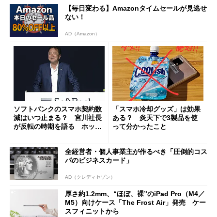
【毎日変わる】Amazonタイムセールが見逃せ
ない！
AD（Amazon）
ソフトバンクのスマホ契約数
「スマホ冷却グッズ」は効果
減はいつ止まる？ 宮川社長
ある？ 炎天下で3製品を使
が反転の時期を語る ホッピ
って分かったこと
ング対策は「真剣にやりすぎ
た」
全経営者・個人事業主が作るべき「圧倒的コス
パのビジネスカード」
AD（クレディセゾン）
厚さ約1.2mm、“ほぼ、裸”のiPad Pro（M4／
M5）向けケース「The Frost Air」発売 ケー
スフィニットから