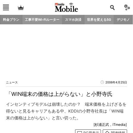
料金プラン
工事不要Wi-Fiルーター
スマホ決済
世界を変える5G
デジモノ
ニュース
2006年4月25日
「WIN端末の価格は上がらない」と小野寺氏
インセンティブモデルは崩壊したのか？ 端末価格を上げざるを
得ないと見るキャリアもある中、KDDIの小野寺社長は「WIN端
末の価格は上がらない」と言い切った。
[杉浦正武，ITmedia]
PC用表示
関連情報