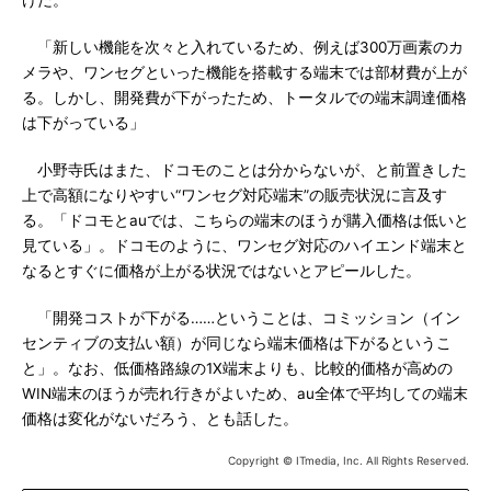
けだ。
「新しい機能を次々と入れているため、例えば300万画素のカ
メラや、ワンセグといった機能を搭載する端末では部材費が上が
る。しかし、開発費が下がったため、トータルでの端末調達価格
は下がっている」
小野寺氏はまた、ドコモのことは分からないが、と前置きした
上で高額になりやすい“ワンセグ対応端末”の販売状況に言及す
る。「ドコモとauでは、こちらの端末のほうが購入価格は低いと
見ている」。ドコモのように、ワンセグ対応のハイエンド端末と
なるとすぐに価格が上がる状況ではないとアピールした。
「開発コストが下がる……ということは、コミッション（イン
センティブの支払い額）が同じなら端末価格は下がるというこ
と」。なお、低価格路線の1X端末よりも、比較的価格が高めの
WIN端末のほうが売れ行きがよいため、au全体で平均しての端末
価格は変化がないだろう、とも話した。
Copyright © ITmedia, Inc. All Rights Reserved.