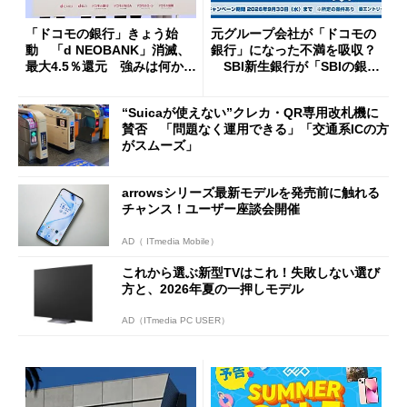
「ドコモの銀行」きょう始
元グループ会社が「ドコモの
動 「d NEOBANK」消滅、
銀行」になった不満を吸収？
最大4.5％還元 強みは何か解
SBI新生銀行が「SBIの銀
説
行」として最大5.2万円のキャ
ッシュバックキャンペーンを
“Suicaが使えない”クレカ・QR専用改札機に
開催
賛否 「問題なく運用できる」「交通系ICの方
がスムーズ」
arrowsシリーズ最新モデルを発売前に触れる
チャンス！ユーザー座談会開催
AD（ ITmedia Mobile）
これから選ぶ新型TVはこれ！失敗しない選び
方と、2026年夏の一押しモデル
AD（ITmedia PC USER）