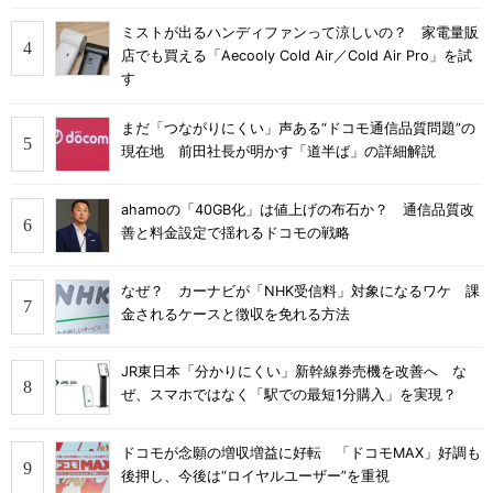
ミストが出るハンディファンって涼しいの？ 家電量販
店でも買える「Aecooly Cold Air／Cold Air Pro」を試
す
まだ「つながりにくい」声ある“ドコモ通信品質問題”の
現在地 前田社長が明かす「道半ば」の詳細解説
ahamoの「40GB化」は値上げの布石か？ 通信品質改
善と料金設定で揺れるドコモの戦略
なぜ？ カーナビが「NHK受信料」対象になるワケ 課
金されるケースと徴収を免れる方法
JR東日本「分かりにくい」新幹線券売機を改善へ な
ぜ、スマホではなく「駅での最短1分購入」を実現？
ドコモが念願の増収増益に好転 「ドコモMAX」好調も
後押し、今後は“ロイヤルユーザー”を重視