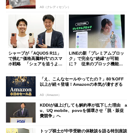
AD（クレディセゾン）
シャープが「AQUOS R11」
LINEの新「プレミアムブロッ
で挑む“価格高騰時代”のスマ
ク」で完全な“絶縁”が可能
ホ戦略 「シェアを追うより
に？ 従来のブロック機能と
も既存ユーザーを大切に」
の決定的な違い
「え、こんなセールやってたの？」80％OFF
以上が続々登場！Amazonの本気が凄すぎる
AD（Amazon）
KDDIが値上げしても解約率が低下した理由 a
u、UQ mobile、povoを循環させ「脱・販促
費競争」へ
トップ棋士が中学受験の体験談を語る特別座談