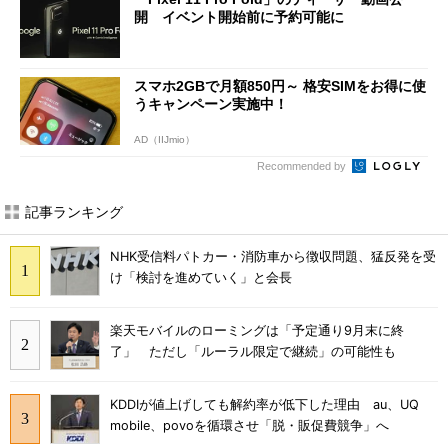
開 イベント開始前に予約可能に
スマホ2GBで月額850円～ 格安SIMをお得に使
うキャンペーン実施中！
AD（IIJmio）
Recommended by
記事ランキング
NHK受信料パトカー・消防車から徴収問題、猛反発を受
け「検討を進めていく」と会長
楽天モバイルのローミングは「予定通り9月末に終
了」 ただし「ルーラル限定で継続」の可能性も
KDDIが値上げしても解約率が低下した理由 au、UQ
mobile、povoを循環させ「脱・販促費競争」へ