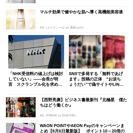
マルチ効果で健やかな肌へ導く高機能美容液
AD（エリクシール on 美的.com）
「NHK受信料の値上げは検討
SNSで多発する「無料であげ
していない」――会長が明
ます」投稿の正体 “お涙ち
言 スクランブル化を求める
ょうだい”で偽サイトやLINE
声絶えず
へ誘導するカラクリ
【西野亮廣】ビジネス書最新刊『北極星 僕た
ちはどう働くか』
AD（FINCHI on GOETHE）
WAON POINTやAEON Payのキャンペーンま
とめ【8月6日最新版】 ポイント10～20倍の