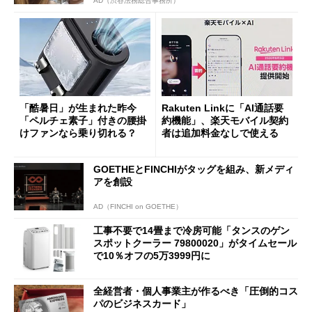
AD（渋谷法務総合事務所）
「酷暑日」が生まれた昨今
Rakuten Linkに「AI通話要
「ペルチェ素子」付きの腰掛
約機能」、楽天モバイル契約
けファンなら乗り切れる？
者は追加料金なしで使える
GOETHEとFINCHIがタッグを組み、新メディ
アを創設
AD（FINCHI on GOETHE）
工事不要で14畳まで冷房可能「タンスのゲン
スポットクーラー 79800020」がタイムセール
で10％オフの5万3999円に
全経営者・個人事業主が作るべき「圧倒的コス
パのビジネスカード」