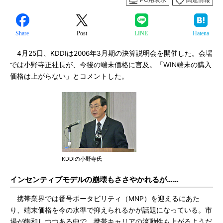
Share
Post
LINE
Hatena
4月25日、KDDIは2006年3月期の決算説明会を開催した。会場
では小野寺正社長が、今後の端末価格に言及。「WIN端末の購入
価格は上がらない」とコメントした。
KDDIの小野寺氏
インセンティブモデルの崩壊もささやかれるが……
携帯業界では番号ポータビリティ（MNP）を迎えるにあた
り、端末価格を今の水準で抑えられるかが話題になっている。市
場が飽和しつつある中で、携帯キャリアの流動性も上がるようだ