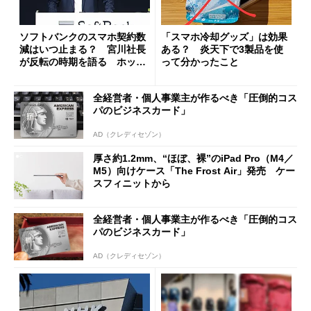
ソフトバンクのスマホ契約数
「スマホ冷却グッズ」は効果
減はいつ止まる？ 宮川社長
ある？ 炎天下で3製品を使
が反転の時期を語る ホッピ
って分かったこと
ング対策は「真剣にやりすぎ
た」
全経営者・個人事業主が作るべき「圧倒的コス
パのビジネスカード」
AD（クレディセゾン）
厚さ約1.2mm、“ほぼ、裸”のiPad Pro（M4／
M5）向けケース「The Frost Air」発売 ケー
スフィニットから
全経営者・個人事業主が作るべき「圧倒的コス
パのビジネスカード」
AD（クレディセゾン）