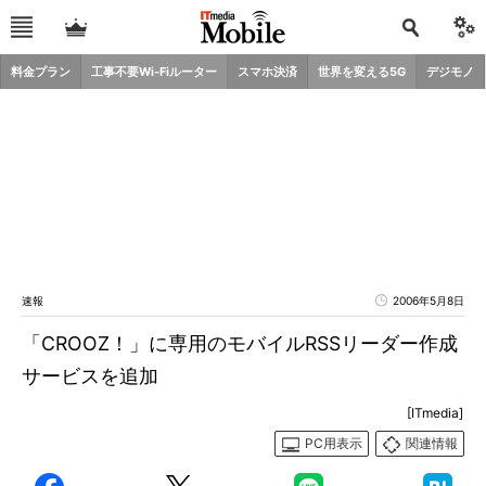
料金プラン
工事不要Wi-Fiルーター
スマホ決済
世界を変える5G
デジモノ
速報
2006年5月8日
「CROOZ！」に専用のモバイルRSSリーダー作成
サービスを追加
[ITmedia]
PC用表示
関連情報