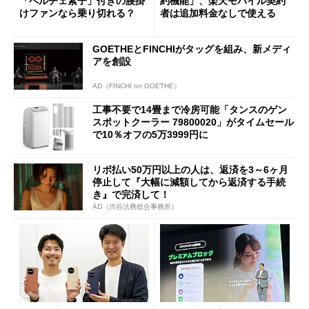
「ペルチェ素子」付きの腰掛
約機能」、楽天モバイル契約
けファンなら乗り切れる？
者は追加料金なしで使える
GOETHEとFINCHIがタッグを組み、新メディ
アを創設
AD（FINCHI on GOETHE）
工事不要で14畳まで冷房可能「タンスのゲン
スポットクーラー 79800020」がタイムセール
で10％オフの5万3999円に
リボ払い50万円以上の人は、返済を3～6ヶ月
停止して『大幅に減額してから返済する手続
き』で完済して！
AD（渋谷法務総合事務所）