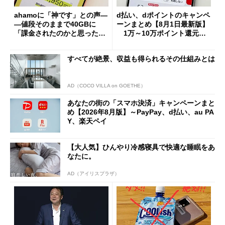
ahamoに「神です」との声―
d払い、dポイントのキャンペ
―値段そのままで40GBに
ーンまとめ【8月1日最新版】
「課金されたのかと思った」
1万～10万ポイント還元の
と戸惑いも
施策がめじろ押し
すべてが絶景、収益も得られるその仕組みとは
AD（COCO VILLA on GOETHE）
あなたの街の「スマホ決済」キャンペーンまと
め【2026年8月版】～PayPay、d払い、au PA
Y、楽天ペイ
【大人気】ひんやり冷感寝具で快適な睡眠をあ
なたに。
AD（アイリスプラザ）