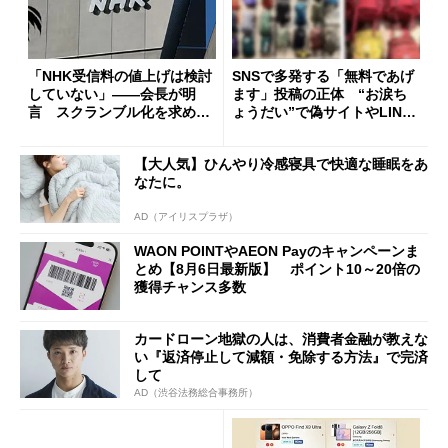
「NHK受信料の値上げは検討
SNSで多発する「無料であげ
していない」――会長が明
ます」投稿の正体 “お涙ち
言 スクランブル化を求める
ょうだい”で偽サイトやLINE
声絶えず
へ誘導するカラクリ
【大人気】ひんやり冷感寝具で快適な睡眠をあ
なたに。
AD（アイリスプラザ）
WAON POINTやAEON Payのキャンペーンま
とめ【8月6日最新版】 ポイント10～20倍の
獲得チャンス多数
カードローン地獄の人は、消費者金融が教えな
い『返済停止して減額・免除する方法』で完済
して
AD（渋谷法務総合事務所）