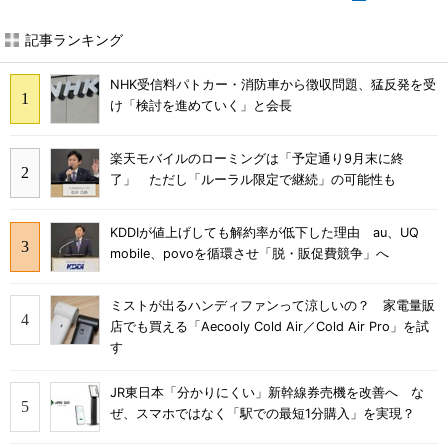
記事ランキング
NHK受信料パトカー・消防車から徴収問題、猛反発を受
け「検討を進めていく」と会長
楽天モバイルのローミングは「予定通り9月末に終
了」 ただし「ルーラル限定で継続」の可能性も
KDDIが値上げしても解約率が低下した理由 au、UQ
mobile、povoを循環させ「脱・販促費競争」へ
ミストが出るハンディファンって涼しいの？ 家電量販
店でも買える「Aecooly Cold Air／Cold Air Pro」を試
す
JR東日本「分かりにくい」新幹線券売機を改善へ な
ぜ、スマホではなく「駅での最短1分購入」を実現？