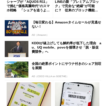
シャープが「AQUOS R11」
LINEの新「プレミアムブロッ
で挑む“価格高騰時代”のスマ
ク」で完全な“絶縁”が可能
ホ戦略 「シェアを追うより
に？ 従来のブロック機能と
も既存ユーザーを大切に」
の決定的な違い
【毎日変わる】Amazonタイムセールが見逃せ
ない！
AD（Amazon）
KDDIが値上げしても解約率が低下した理由 a
u、UQ mobile、povoを循環させ「脱・販促
費競争」へ
全国の絶景ポイントにサウナ付きのシェア別荘
を展開
AD（COCO VILLA on GOETHE）