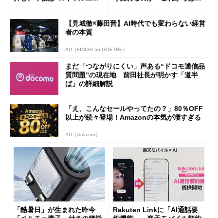
ザー”を重視
「dカード」の利用が得策？
【見城徹×藤田晋】AI時代でも変わらない経営
者の本質
AD（FINCHI on GOETHE）
まだ「つながりにくい」声ある“ドコモ通信品
質問題”の現在地 前田社長が明かす「道半
ば」の詳細解説
「え、こんなセールやってたの？」80％OFF
以上が続々登場！Amazonの本気が凄すぎる
AD（Amazon）
「酷暑日」が生まれた昨今
Rakuten Linkに「AI通話要