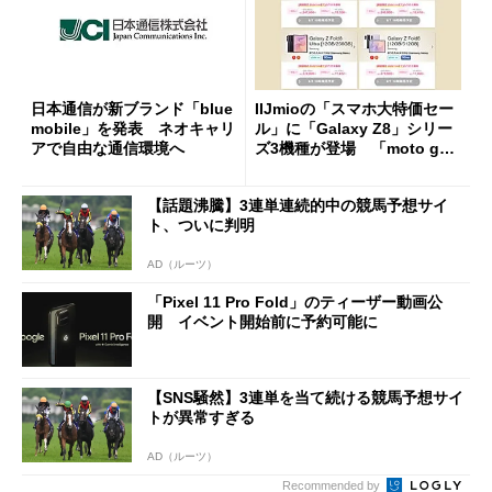
日本通信が新ブランド「blue
IIJmioの「スマホ大特価セー
mobile」を発表 ネオキャリ
ル」に「Galaxy Z8」シリー
アで自由な通信環境へ
ズ3機種が登場 「moto g37
j」や「OPPO Find X9 Ultr
a」も
【話題沸騰】3連単連続的中の競馬予想サイ
ト、ついに判明
AD（ルーツ）
「Pixel 11 Pro Fold」のティーザー動画公
開 イベント開始前に予約可能に
【SNS騒然】3連単を当て続ける競馬予想サイ
トが異常すぎる
AD（ルーツ）
Recommended by