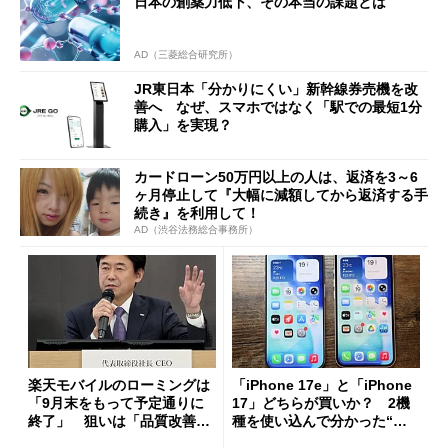
日本の創薬力低下、その本当の課題とは
AD（三菱総合研究所）
JR東日本「分かりにくい」新幹線券売機を改
善へ なぜ、スマホではなく「駅での最短1分
購入」を実現？
カードローン50万円以上の人は、返済を3～6
ヶ月停止して『大幅に減額してから返済する手
続き』を利用して！
AD（渋谷法務総合事務所）
楽天モバイルのローミングは
「iPhone 17e」と「iPhone
「9月末をもって予定通りに
17」どちらが買いか？ 2機
終了」 狙いは「品質改善」
種を使い込んで分かった“ス
ただし「ルーラル限定で期
ペック表にない違い”