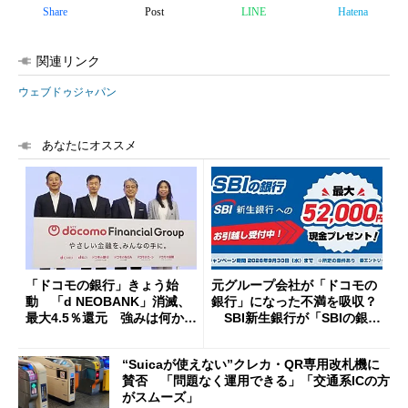
Share
Post
LINE
Hatena
関連リンク
ウェブドゥジャパン
あなたにオススメ
「ドコモの銀行」きょう始
元グループ会社が「ドコモの
動 「d NEOBANK」消滅、
銀行」になった不満を吸収？
最大4.5％還元 強みは何か解
SBI新生銀行が「SBIの銀
説
行」として最大5.2万円のキャ
ッシュバックキャンペーンを
“Suicaが使えない”クレカ・QR専用改札機に
開催
賛否 「問題なく運用できる」「交通系ICの方
がスムーズ」