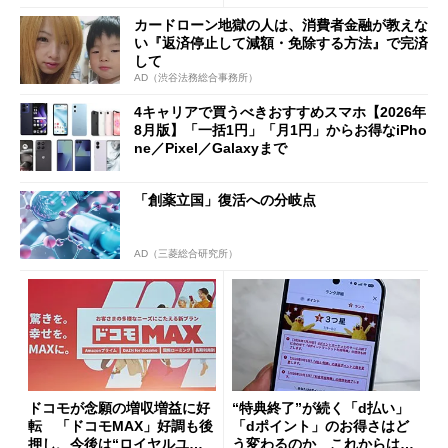
限を切った新契約」の可能性
カードローン地獄の人は、消費者金融が教えな
も
い『返済停止して減額・免除する方法』で完済
して
AD（渋谷法務総合事務所）
4キャリアで買うべきおすすめスマホ【2026年
8月版】「一括1円」「月1円」からお得なiPho
ne／Pixel／Galaxyまで
「創薬立国」復活への分岐点
AD（三菱総合研究所）
ドコモが念願の増収増益に好
“特典終了”が続く「d払い」
転 「ドコモMAX」好調も後
「dポイント」のお得さはど
押し、今後は“ロイヤルユー
う変わるのか これからは