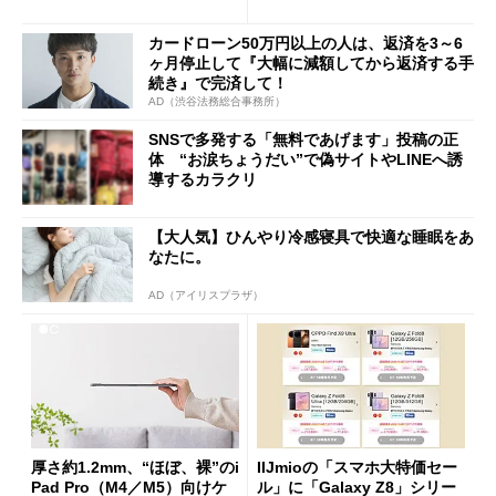
ング対策は「真剣にやりすぎ
た」
カードローン50万円以上の人は、返済を3～6
ヶ月停止して『大幅に減額してから返済する手
続き』で完済して！
AD（渋谷法務総合事務所）
SNSで多発する「無料であげます」投稿の正
体 “お涙ちょうだい”で偽サイトやLINEへ誘
導するカラクリ
【大人気】ひんやり冷感寝具で快適な睡眠をあ
なたに。
AD（アイリスプラザ）
厚さ約1.2mm、“ほぼ、裸”のi
IIJmioの「スマホ大特価セー
Pad Pro（M4／M5）向けケ
ル」に「Galaxy Z8」シリー