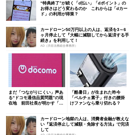
“特典終了”が続く「d払い」「dポイント」の
お得さはどう変わるのか これからは「dカー
ド」の利用が得策？
カードローン50万円以上の人は、返済を3～6
ヶ月停止して『大幅に減額してから返済する手
続き』を利用して！
AD（渋谷法務総合事務所）
まだ「つながりにくい」声あ
「酷暑日」が生まれた昨今
る“ドコモ通信品質問題”の現
「ペルチェ素子」付きの腰掛
在地 前田社長が明かす「道
けファンなら乗り切れる？
半ば」の詳細解説
カードローン地獄の人は、消費者金融が教えな
い『返済停止して減額・免除する方法』で完済
して
AD（渋谷法務総合事務所）