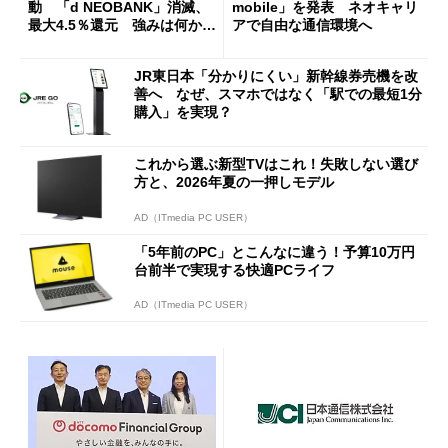
動 「d NEOBANK」消滅、
mobile」を発表 ネオキャリ
最大4.5％還元 強みは何か解
アで自由な通信環境へ
説
JR東日本「分かりにくい」新幹線券売機を改
善へ なぜ、スマホではなく「駅での最短1分
購入」を実現？
これから選ぶ新型TVはこれ！失敗しない選び
方と、2026年夏の一押しモデル
AD（ITmedia PC USER）
「5年前のPC」とこんなに違う！予算10万円
台前半で実現する快適PCライフ
AD（ITmedia PC USER）