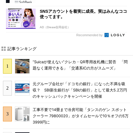
SNSアカウントを着実に成長。実はみんなココ
使ってます。
AD（Dreaw合同会社）
Recommended by
記事ランキング
“Suicaが使えない”クレカ・QR専用改札機に賛否 「問
題なく運用できる」「交通系ICの方がスムーズ」
元グループ会社が「ドコモの銀行」になった不満を吸
収？ SBI新生銀行が「SBIの銀行」として最大5.2万円
のキャッシュバックキャンペーンを開催
工事不要で14畳まで冷房可能「タンスのゲン スポット
クーラー 79800020」がタイムセールで10％オフの5万
3999円に