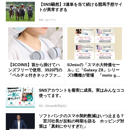
【SNS騒然】3連単を当て続ける競馬予想サイ
トが異常すぎる
AD（ルーツ）
【3COINS】首から掛けてハ
IIJmioの「スマホ大特価セー
ンズフリーで使用、3520円の
ル」に「Galaxy Z8」シリー
「ペルチェ付きネックファ
ズ3機種が登場 「moto g37
ン」
j」や「OPPO Find X9 Ultr
a」も
SNSアカウントを着実に成長。実はみんなココ
使ってます。
AD（Dreaw合同会社）
ソフトバンクのスマホ契約数減はいつ止まる？
宮川社長が反転の時期を語る ホッピング対
策は「真剣にやりすぎた」