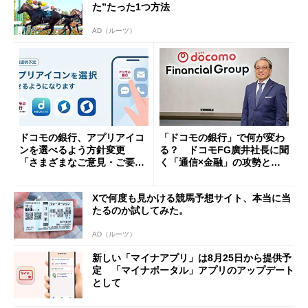
た”たった1つ方法
AD（ルーツ）
ドコモの銀行、アプリアイコ
「ドコモの銀行」で何が変わ
ンを選べるよう方針変更
る？ ドコモFG廣井社長に聞
「さまざまなご意見・ご要望
く「通信×金融」の攻勢とグ
を踏まえ」
ループ戦略
Xで何度も見かける競馬予想サイト、本当に当
たるのか試してみた。
AD（ルーツ）
新しい「マイナアプリ」は8月25日から提供予
定 「マイナポータル」アプリのアップデート
として