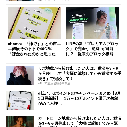
ahamoに「神です」との声―
LINEの新「プレミアムブロッ
―値段そのままで40GBに
ク」で完全な“絶縁”が可能
「課金されたのかと思った」
に？ 従来のブロック機能と
と戸惑いも
の決定的な違い
リボ地獄から抜け出したい人は、返済を3～6
ヶ月停止して『大幅に減額してから返済する手
続き』で完済して！
AD（渋谷法務総合事務所）
d払い、dポイントのキャンペーンまとめ【8月
1日最新版】 1万～10万ポイント還元の施策
がめじろ押し
カードローン地獄から抜け出したい人は、返済
を3～6ヶ月停止して『大幅に減額してから返