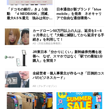
「ドコモの銀行」きょう始
日本通信が新ブランド「blue
動 「d NEOBANK」消滅、
mobile」を発表 ネオキャリ
最大4.5％還元 強みは何か解
アで自由な通信環境へ
説
カードローン50万円以上の人は、返済を3～6
ヶ月停止して『大幅に減額してから返済する手
続き』を利用して！
AD（渋谷法務総合事務所）
JR東日本「分かりにくい」新幹線券売機を改
善へ なぜ、スマホではなく「駅での最短1分
購入」を実現？
全経営者・個人事業主が作るべき「圧倒的コス
パのビジネスカード」
AD（クレディセゾン）