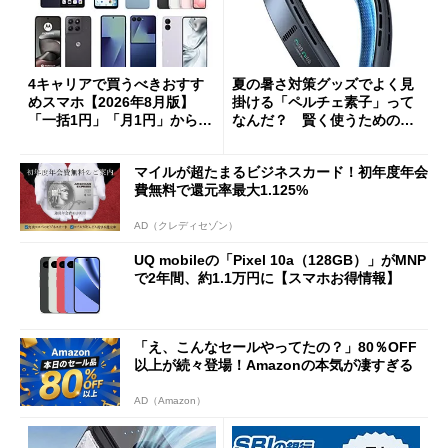
4キャリアで買うべきおすす
夏の暑さ対策グッズでよく見
めスマホ【2026年8月版】
掛ける「ペルチェ素子」って
「一括1円」「月1円」からお
なんだ？ 賢く使うための注
得なiPhone／Pixel／Galaxy
意点も
まで
マイルが超たまるビジネスカード！初年度年会
費無料で還元率最大1.125%
AD（クレディセゾン）
UQ mobileの「Pixel 10a（128GB）」がMNP
で2年間、約1.1万円に【スマホお得情報】
「え、こんなセールやってたの？」80％OFF
以上が続々登場！Amazonの本気が凄すぎる
AD（Amazon）