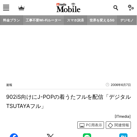
料金プラン
工事不要Wi-Fiルーター
スマホ決済
世界を変える5G
デジモノ
速報
2006年6月7日
902iS向けにJ-POPの着うたフルを配信「デジタル
TSUTAYAフル」
[ITmedia]
PC用表示
関連情報