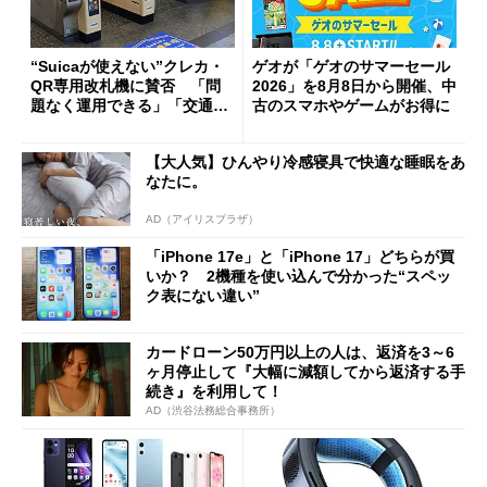
“Suicaが使えない”クレカ・
ゲオが「ゲオのサマーセール
QR専用改札機に賛否 「問
2026」を8月8日から開催、中
題なく運用できる」「交通系I
古のスマホやゲームがお得に
Cの方がスムーズ」
【大人気】ひんやり冷感寝具で快適な睡眠をあ
なたに。
AD（アイリスプラザ）
「iPhone 17e」と「iPhone 17」どちらが買
いか？ 2機種を使い込んで分かった“スペッ
ク表にない違い”
カードローン50万円以上の人は、返済を3～6
ヶ月停止して『大幅に減額してから返済する手
続き』を利用して！
AD（渋谷法務総合事務所）