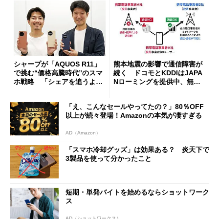
シャープが「AQUOS R11」
熊本地震の影響で通信障害が
で挑む“価格高騰時代”のスマ
続く ドコモとKDDIはJAPA
ホ戦略 「シェアを追うより
Nローミングを提供中、無料
も既存ユーザーを大切に」
Wi-Fi「00000JAPAN」も開
放
「え、こんなセールやってたの？」80％OFF
以上が続々登場！Amazonの本気が凄すぎる
AD（Amazon）
「スマホ冷却グッズ」は効果ある？ 炎天下で
3製品を使って分かったこと
短期・単発バイトを始めるならショットワーク
ス
AD（ショットワークス）