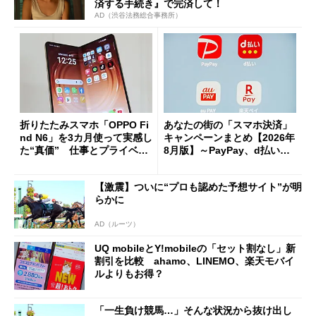
済する手続き』で完済して！
AD（渋谷法務総合事務所）
折りたたみスマホ「OPPO Fi
あなたの街の「スマホ決済」
nd N6」を3カ月使って実感し
キャンペーンまとめ【2026年
た“真価” 仕事とプライベー
8月版】～PayPay、d払い、a
トで大活躍
u PAY、楽天ペイ
【激震】ついに“プロも認めた予想サイト”が明
らかに
AD（ルーツ）
UQ mobileとY!mobileの「セット割なし」新
割引を比較 ahamo、LINEMO、楽天モバイ
ルよりもお得？
「一生負け競馬…」そんな状況から抜け出し