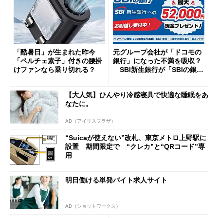
「酷暑日」が生まれた昨今
元グループ会社が「ドコモの
「ペルチェ素子」付きの腰掛
銀行」になった不満を吸収？
けファンなら乗り切れる？
SBI新生銀行が「SBIの銀
行」として最大5.2万円のキャ
ッシュバックキャンペーンを
【大人気】ひんやり冷感寝具で快適な睡眠をあ
開催
なたに。
AD（アイリスプラザ）
“Suicaが使えない”改札、東京メトロ上野駅に
設置 期間限定で “クレカ”と“QRコード”専
用
明日働ける単発バイト求人サイト
AD（ショットワークス）