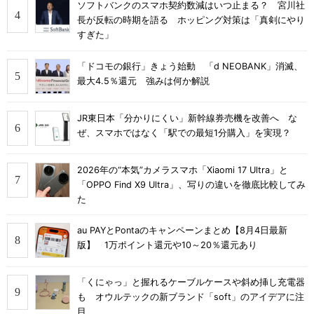
ソフトバンクのスマホ契約数減はいつ止まる？ 宮川社
長が反転の時期を語る ホッピング対策は「真剣にやり
すぎた」
「ドコモの銀行」きょう始動 「d NEOBANK」消滅、
最大4.5％還元 強みは何か解説
JR東日本「分かりにくい」新幹線券売機を改善へ な
ぜ、スマホではなく「駅での最短1分購入」を実現？
2026年の“本気”カメラスマホ「Xiaomi 17 Ultra」と
「OPPO Find X9 Ultra」、写りの違いを徹底比較してみ
た
au PAYとPontaのキャンペーンまとめ【8月4日最新
版】 1万ポイント還元や10～20％還元あり
「くにゃっ」と握れるケーブルケースや斜め挿し充電器
も オウルテックの新ブランド「soft」のアイデアに注
目