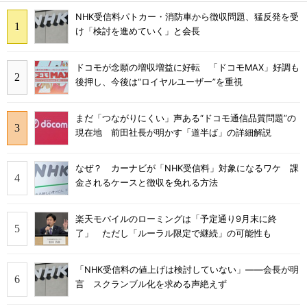
NHK受信料パトカー・消防車から徴収問題、猛反発を受
け「検討を進めていく」と会長
ドコモが念願の増収増益に好転 「ドコモMAX」好調も
後押し、今後は“ロイヤルユーザー”を重視
まだ「つながりにくい」声ある“ドコモ通信品質問題”の
現在地 前田社長が明かす「道半ば」の詳細解説
なぜ？ カーナビが「NHK受信料」対象になるワケ 課
金されるケースと徴収を免れる方法
楽天モバイルのローミングは「予定通り9月末に終
了」 ただし「ルーラル限定で継続」の可能性も
「NHK受信料の値上げは検討していない」――会長が明
言 スクランブル化を求める声絶えず