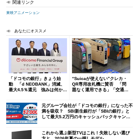
関連リンク
東映アニメーション
あなたにオススメ
「ドコモの銀行」きょう始
“Suicaが使えない”クレカ・
動 「d NEOBANK」消滅、
QR専用改札機に賛否 「問
最大4.5％還元 強みは何か解
題なく運用できる」「交通系I
説
Cの方がスムーズ」
元グループ会社が「ドコモの銀行」になった不
満を吸収？ SBI新生銀行が「SBIの銀行」と
して最大5.2万円のキャッシュバックキャンペ
ーンを開催
これから選ぶ新型TVはこれ！失敗しない選び
方と、2026年夏の一押しモデル