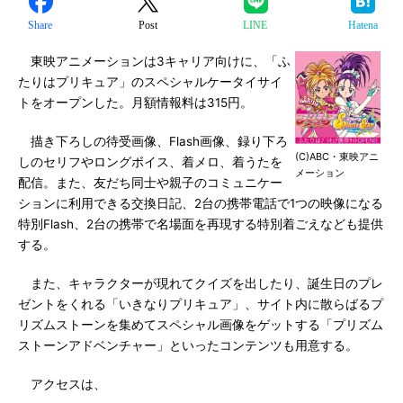
Share
Post
LINE
Hatena
東映アニメーションは3キャリア向けに、「ふ
たりはプリキュア」のスペシャルケータイサイ
トをオープンした。月額情報料は315円。
描き下ろしの待受画像、Flash画像、録り下ろ
(C)ABC・東映アニ
しのセリフやロングボイス、着メロ、着うたを
メーション
配信。また、友だち同士や親子のコミュニケー
ションに利用できる交換日記、2台の携帯電話で1つの映像になる
特別Flash、2台の携帯で名場面を再現する特別着ごえなども提供
する。
また、キャラクターが現れてクイズを出したり、誕生日のプレ
ゼントをくれる「いきなりプリキュア」、サイト内に散らばるプ
リズムストーンを集めてスペシャル画像をゲットする「プリズム
ストーンアドベンチャー」といったコンテンツも用意する。
アクセスは、