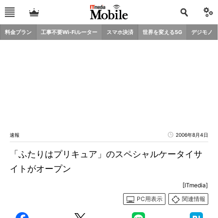
料金プラン
工事不要Wi-Fiルーター
スマホ決済
世界を変える5G
デジモノ
速報
2006年8月4日
「ふたりはプリキュア」のスペシャルケータイサ
イトがオープン
[ITmedia]
PC用表示
関連情報