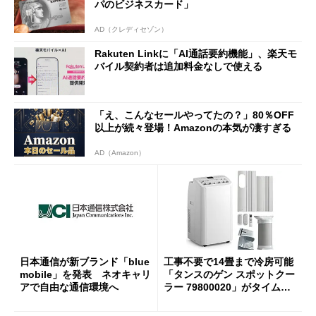
パのビジネスカード」
AD（クレディセゾン）
Rakuten Linkに「AI通話要約機能」、楽天モ
バイル契約者は追加料金なしで使える
「え、こんなセールやってたの？」80％OFF
以上が続々登場！Amazonの本気が凄すぎる
AD（Amazon）
日本通信が新ブランド「blue
工事不要で14畳まで冷房可能
mobile」を発表 ネオキャリ
「タンスのゲン スポットクー
アで自由な通信環境へ
ラー 79800020」がタイムセ
ールで10％オフの5万3999円
に