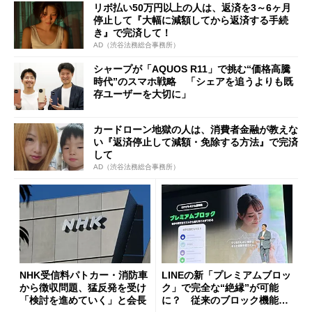
リボ払い50万円以上の人は、返済を3～6ヶ月
停止して『大幅に減額してから返済する手続
き』で完済して！
AD（渋谷法務総合事務所）
シャープが「AQUOS R11」で挑む“価格高騰
時代”のスマホ戦略 「シェアを追うよりも既
存ユーザーを大切に」
カードローン地獄の人は、消費者金融が教えな
い『返済停止して減額・免除する方法』で完済
して
AD（渋谷法務総合事務所）
NHK受信料パトカー・消防車
LINEの新「プレミアムブロッ
から徴収問題、猛反発を受け
ク」で完全な“絶縁”が可能
「検討を進めていく」と会長
に？ 従来のブロック機能と