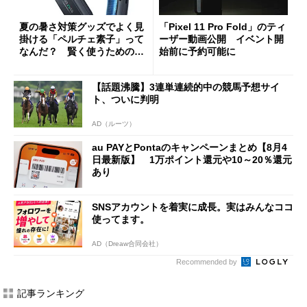
夏の暑さ対策グッズでよく見
「Pixel 11 Pro Fold」のティ
掛ける「ペルチェ素子」って
ーザー動画公開 イベント開
なんだ？ 賢く使うための注
始前に予約可能に
意点も
【話題沸騰】3連単連続的中の競馬予想サイ
ト、ついに判明
AD（ルーツ）
au PAYとPontaのキャンペーンまとめ【8月4
日最新版】 1万ポイント還元や10～20％還元
あり
SNSアカウントを着実に成長。実はみんなココ
使ってます。
AD（Dreaw合同会社）
Recommended by
記事ランキング