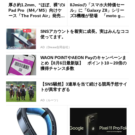
厚さ約1.2mm、“ほぼ、裸”のi
IIJmioの「スマホ大特価セー
Pad Pro（M4／M5）向けケ
ル」に「Galaxy Z8」シリー
ース「The Frost Air」発売
ズ3機種が登場 「moto g37
ケースフィニットから
j」や「OPPO Find X9 Ultr
a」も
SNSアカウントを着実に成長。実はみんなココ
使ってます。
AD（Dreaw合同会社）
WAON POINTやAEON Payのキャンペーンま
とめ【8月6日最新版】 ポイント10～20倍の
獲得チャンス多数
【SNS騒然】3連単を当て続ける競馬予想サイ
トが異常すぎる
AD（ルーツ）