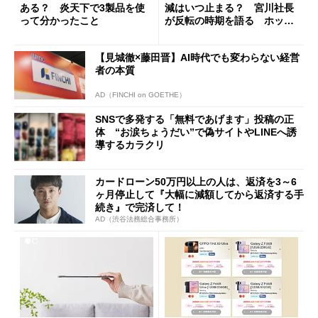
ある？ 炎天下で3製品を使
減はいつ止まる？ 宮川社長
って分かったこと
が反転の時期を語る ホッピ
ング対策は「真剣にやりすぎ
た」
【見城徹×藤田晋】AI時代でも変わらない経営
者の本質
AD（FINCHI on GOETHE）
SNSで多発する「無料であげます」投稿の正
体 “お涙ちょうだい”で偽サイトやLINEへ誘
導するカラクリ
カードローン50万円以上の人は、返済を3～6
ヶ月停止して『大幅に減額してから返済する手
続き』で完済して！
AD（渋谷法務総合事務所）