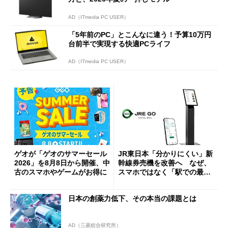
AD（ITmedia PC USER）
「5年前のPC」とこんなに違う！予算10万円
台前半で実現する快適PCライフ
AD（ITmedia PC USER）
ゲオが「ゲオのサマーセール
JR東日本「分かりにくい」新
2026」を8月8日から開催、中
幹線券売機を改善へ なぜ、
古のスマホやゲームがお得に
スマホではなく「駅での最短
1分購入」を実現？
日本の創薬力低下、その本当の課題とは
AD（三菱総合研究所）