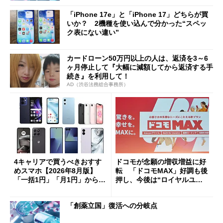
「iPhone 17e」と「iPhone 17」どちらが買
いか？ 2機種を使い込んで分かった“スペッ
ク表にない違い”
カードローン50万円以上の人は、返済を3～6
ヶ月停止して『大幅に減額してから返済する手
続き』を利用して！
AD（渋谷法務総合事務所）
4キャリアで買うべきおすす
ドコモが念願の増収増益に好
めスマホ【2026年8月版】
転 「ドコモMAX」好調も後
「一括1円」「月1円」からお
押し、今後は“ロイヤルユー
得なiPhone／Pixel／Galaxy
ザー”を重視
まで
「創薬立国」復活への分岐点