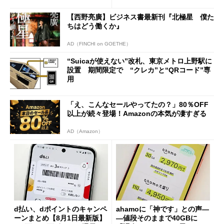
の決定的な違い
【西野亮廣】ビジネス書最新刊『北極星 僕た
ちはどう働くか』
AD（FINCHI on GOETHE）
“Suicaが使えない”改札、東京メトロ上野駅に
設置 期間限定で “クレカ”と“QRコード”専
用
「え、こんなセールやってたの？」80％OFF
以上が続々登場！Amazonの本気が凄すぎる
AD（Amazon）
d払い、dポイントのキャンペ
ahamoに「神です」との声―
ーンまとめ【8月1日最新版】
―値段そのままで40GBに