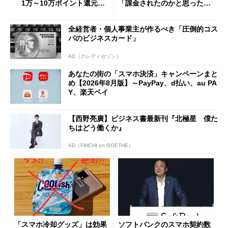
1万～10万ポイント還元の
「課金されたのかと思った」
施策がめじろ押し
と戸惑いも
全経営者・個人事業主が作るべき「圧倒的コス
パのビジネスカード」
AD（クレディセゾン）
あなたの街の「スマホ決済」キャンペーンまと
め【2026年8月版】～PayPay、d払い、au PA
Y、楽天ペイ
【西野亮廣】ビジネス書最新刊『北極星 僕た
ちはどう働くか』
AD（FINCHI on GOETHE）
「スマホ冷却グッズ」は効果
ソフトバンクのスマホ契約数