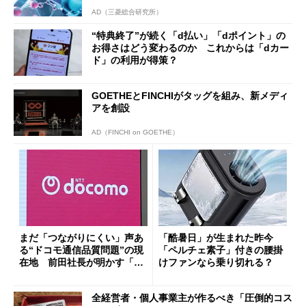
AD（三菱総合研究所）
“特典終了”が続く「d払い」「dポイント」の
お得さはどう変わるのか これからは「dカー
ド」の利用が得策？
GOETHEとFINCHIがタッグを組み、新メディ
アを創設
AD（FINCHI on GOETHE）
まだ「つながりにくい」声あ
「酷暑日」が生まれた昨今
る“ドコモ通信品質問題”の現
「ペルチェ素子」付きの腰掛
在地 前田社長が明かす「道
けファンなら乗り切れる？
半ば」の詳細解説
全経営者・個人事業主が作るべき「圧倒的コス