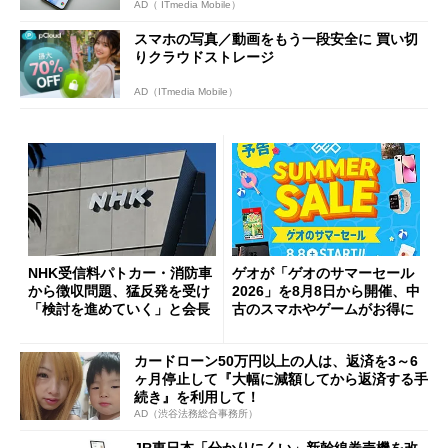
AD（ ITmedia Mobile）
スマホの写真／動画をもう一段安全に 買い切
りクラウドストレージ
AD（ITmedia Mobile）
NHK受信料パトカー・消防車
ゲオが「ゲオのサマーセール
から徴収問題、猛反発を受け
2026」を8月8日から開催、中
「検討を進めていく」と会長
古のスマホやゲームがお得に
カードローン50万円以上の人は、返済を3～6
ヶ月停止して『大幅に減額してから返済する手
続き』を利用して！
AD（渋谷法務総合事務所）