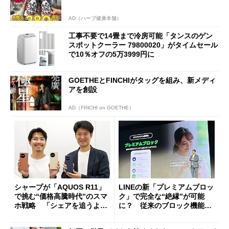
AD（ハーブ健康本舗）
工事不要で14畳まで冷房可能「タンスのゲン
スポットクーラー 79800020」がタイムセール
で10％オフの5万3999円に
GOETHEとFINCHIがタッグを組み、新メディ
アを創設
AD（FINCHI on GOETHE）
シャープが「AQUOS R11」
LINEの新「プレミアムブロッ
で挑む“価格高騰時代”のスマ
ク」で完全な“絶縁”が可能
ホ戦略 「シェアを追うより
に？ 従来のブロック機能と
も既存ユーザーを大切に」
の決定的な違い