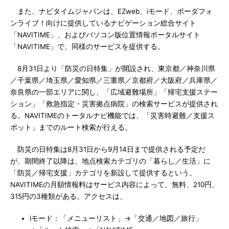
また、ナビタイムジャパンは、EZweb、iモード、ボーダフォ
ンライブ！向けに提供しているナビゲーション総合サイト
「NAVITIME」、およびパソコン版位置情報ポータルサイト
「NAVITIME」で、同様のサービスを提供する。
8月31日より「防災の日特集」が開設され、東京都／神奈川県
／千葉県／埼玉県／愛知県／三重県／京都府／大阪府／兵庫県／
奈良県の一部エリアに関し、「広域避難場所」「帰宅支援ステー
ション」「救急指定・災害拠点病院」の検索サービスが提供され
る。NAVITIMEのトータルナビ機能では、「災害時避難／支援ス
ポット」までのルート検索が行える。
防災の日特集は8月31日から9月14日まで提供される予定だ
が、期間終了以降は、地点検索カテゴリの「暮らし／生活」に
「防災／帰宅支援」カテゴリを新設して提供するという。
NAVITIMEの月額情報料はサービス内容によって、無料、210円、
315円の3種類がある。アクセスは、
iモード：「メニューリスト」→「交通／地図／旅行」