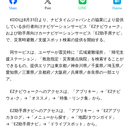
Share
Post
LINE
Hatena
KDDIは8月31日より、ナビタイムジャパンとの協業により提供
している歩行者向けナビゲーションサービス「EZナビウォーク」
および助手席向けカーナビゲーションサービス「EZ助手席ナビ」
で、災害時避難／支援スポット検索の提供を開始する。
同サービスは、ユーザーが震災時に「広域避難場所」「帰宅支
援ステーション」「救急指定・災害拠点病院」を検索することが
できるもの。提供エリアは東京都／神奈川県／千葉県／埼玉県／
愛知県／三重県／京都府／大阪府／兵庫県／奈良県の一部エリ
ア。
EZナビウォークへのアクセスは、「アプリキー」→「EZナビ
ウォ-ク」→「オススメ」→「特集・リンク集」から。
EZ助手席ナビへのアクセスは、「アプリキー」→「EZアプリ
カタログ」→「メニューから探す」→「地図/タウンガイド」
→「EZ助手席ナビ」→「ドライブスポット」から。