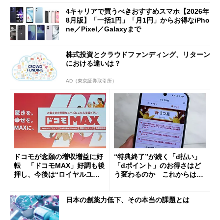
4キャリアで買うべきおすすめスマホ【2026年
8月版】「一括1円」「月1円」からお得なiPho
ne／Pixel／Galaxyまで
株式投資とクラウドファンディング、リターン
における違いは？
AD（東京証券取引所）
ドコモが念願の増収増益に好
“特典終了”が続く「d払い」
転 「ドコモMAX」好調も後
「dポイント」のお得さはど
押し、今後は“ロイヤルユー
う変わるのか これからは
ザー”を重視
「dカード」の利用が得策？
日本の創薬力低下、その本当の課題とは