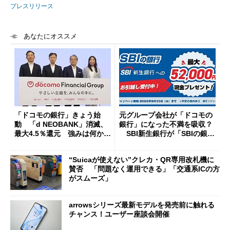
プレスリリース
あなたにオススメ
「ドコモの銀行」きょう始
元グループ会社が「ドコモの
動 「d NEOBANK」消滅、
銀行」になった不満を吸収？
最大4.5％還元 強みは何か解
SBI新生銀行が「SBIの銀
説
行」として最大5.2万円のキャ
ッシュバックキャンペーンを
“Suicaが使えない”クレカ・QR専用改札機に
開催
賛否 「問題なく運用できる」「交通系ICの方
がスムーズ」
arrowsシリーズ最新モデルを発売前に触れる
チャンス！ユーザー座談会開催