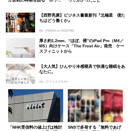
が反転の時期を語る ホッピ
って分かったこと
ング対策は「真剣にやりすぎ
た」
【西野亮廣】ビジネス書最新刊『北極星 僕た
ちはどう働くか』
AD（FINCHI on GOETHE）
厚さ約1.2mm、“ほぼ、裸”のiPad Pro（M4／
M5）向けケース「The Frost Air」発売 ケー
スフィニットから
【大人気】ひんやり冷感寝具で快適な睡眠をあ
なたに。
AD（アイリスプラザ）
「NHK受信料の値上げは検討
SNSで多発する「無料であげ