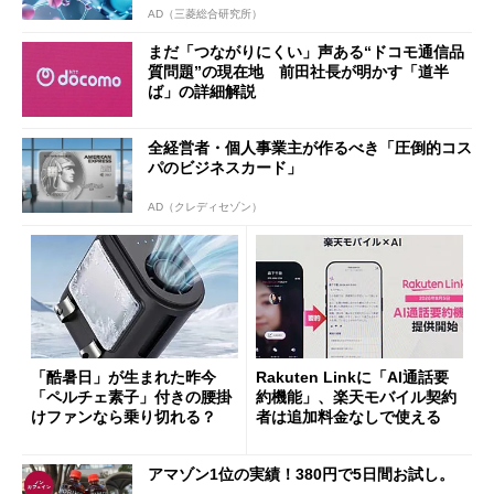
AD（三菱総合研究所）
まだ「つながりにくい」声ある“ドコモ通信品
質問題”の現在地 前田社長が明かす「道半
ば」の詳細解説
全経営者・個人事業主が作るべき「圧倒的コス
パのビジネスカード」
AD（クレディセゾン）
「酷暑日」が生まれた昨今
Rakuten Linkに「AI通話要
「ペルチェ素子」付きの腰掛
約機能」、楽天モバイル契約
けファンなら乗り切れる？
者は追加料金なしで使える
アマゾン1位の実績！380円で5日間お試し。