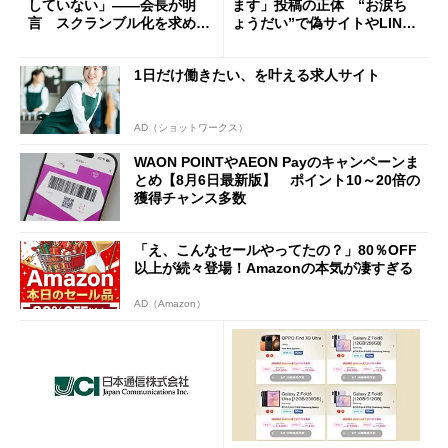
していない」――会長が明
ます」投稿の正体 “お涙ち
言 スクランブル化を求める
ょうだい”で偽サイトやLINE
声絶えず
へ誘導するカラクリ
1日だけ働きたい、を叶える求人サイト
AD（ショットワークス）
WAON POINTやAEON Payのキャンペーンま
とめ【8月6日最新版】 ポイント10～20倍の
獲得チャンス多数
「え、こんなセールやってたの？」80％OFF
以上が続々登場！Amazonの本気が凄すぎる
AD（Amazon）