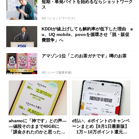
短期・単発バイトを始めるならショットワーク
ス
AD（ショットワークス）
KDDIが値上げしても解約率が低下した理由 a
u、UQ mobile、povoを循環させ「脱・販促
費競争」へ
アマゾン1位「このお茶ガチです」噂のお茶
AD（ハーブ健康本舗）
ahamoに「神です」との声―
d払い、dポイントのキャンペ
―値段そのままで40GBに
ーンまとめ【8月1日最新版】
「課金されたのかと思った」
1万～10万ポイント還元の
と戸惑いも
施策がめじろ押し