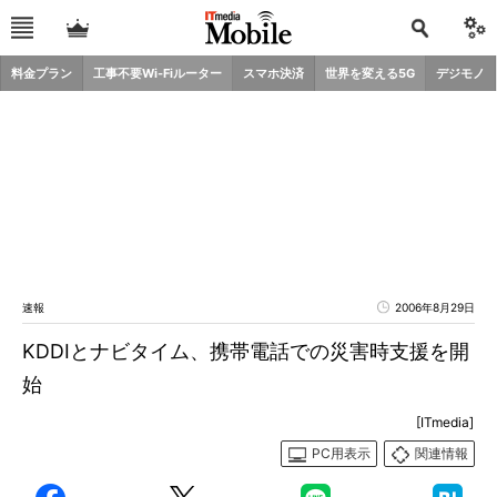
料金プラン
工事不要Wi-Fiルーター
スマホ決済
世界を変える5G
デジモノ
速報
2006年8月29日
KDDIとナビタイム、携帯電話での災害時支援を開
始
[ITmedia]
PC用表示
関連情報