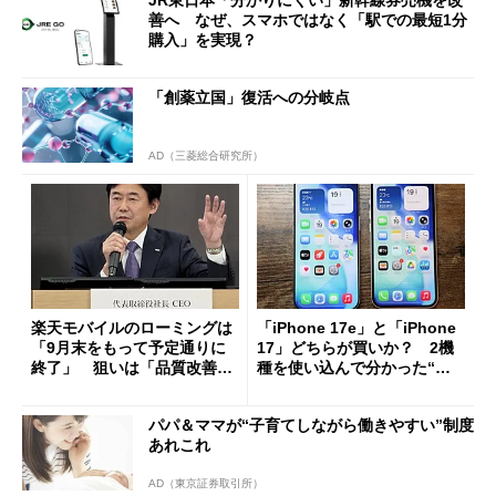
JR東日本「分かりにくい」新幹線券売機を改
善へ なぜ、スマホではなく「駅での最短1分
購入」を実現？
「創薬立国」復活への分岐点
AD（三菱総合研究所）
楽天モバイルのローミングは
「iPhone 17e」と「iPhone
「9月末をもって予定通りに
17」どちらが買いか？ 2機
終了」 狙いは「品質改善」
種を使い込んで分かった“ス
ただし「ルーラル限定で期
ペック表にない違い”
限を切った新契約」の可能性
パパ＆ママが“子育てしながら働きやすい”制度
も
あれこれ
AD（東京証券取引所）