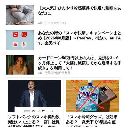
【大人気】ひんやり冷感寝具で快適な睡眠をあ
なたに。
AD（アイリスプラザ）
あなたの街の「スマホ決済」キャンペーンまと
め【2026年8月版】～PayPay、d払い、au PA
Y、楽天ペイ
カードローン50万円以上の人は、返済を3～6
ヶ月停止して『大幅に減額してから返済する手
続き』を利用して！
AD（渋谷法務総合事務所）
ソフトバンクのスマホ契約数
「スマホ冷却グッズ」は効果
減はいつ止まる？ 宮川社長
ある？ 炎天下で3製品を使