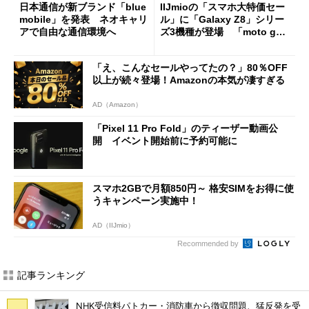
日本通信が新ブランド「blue
IIJmioの「スマホ大特価セー
mobile」を発表 ネオキャリ
ル」に「Galaxy Z8」シリー
アで自由な通信環境へ
ズ3機種が登場 「moto g37
j」や「OPPO Find X9 Ultr
a」も
「え、こんなセールやってたの？」80％OFF
以上が続々登場！Amazonの本気が凄すぎる
AD（Amazon）
「Pixel 11 Pro Fold」のティーザー動画公
開 イベント開始前に予約可能に
スマホ2GBで月額850円～ 格安SIMをお得に使
うキャンペーン実施中！
AD（IIJmio）
Recommended by
記事ランキング
NHK受信料パトカー・消防車から徴収問題、猛反発を受