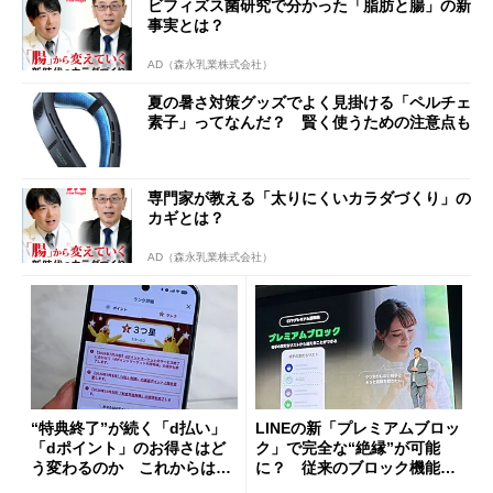
ビフィズス菌研究で分かった「脂肪と腸」の新
事実とは？
AD（森永乳業株式会社）
夏の暑さ対策グッズでよく見掛ける「ペルチェ
素子」ってなんだ？ 賢く使うための注意点も
専門家が教える「太りにくいカラダづくり」の
カギとは？
AD（森永乳業株式会社）
“特典終了”が続く「d払い」
LINEの新「プレミアムブロッ
「dポイント」のお得さはど
ク」で完全な“絶縁”が可能
う変わるのか これからは
に？ 従来のブロック機能と
「dカード」の利用が得策？
の決定的な違い