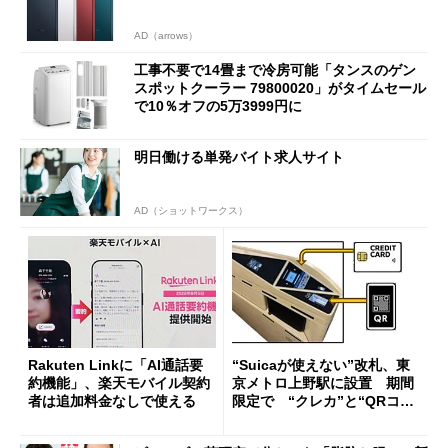
AD（arrows）
工事不要で14畳まで冷房可能「タンスのゲン
スポットクーラー 79800020」がタイムセール
で10％オフの5万3999円に
明日働ける単発バイト求人サイト
AD（ショットワークス）
Rakuten Linkに「AI通話要
“Suicaが使えない”改札、東
約機能」、楽天モバイル契約
京メトロ上野駅に設置 期間
者は追加料金なしで使える
限定で “クレカ”と“QRコー
ド”専用