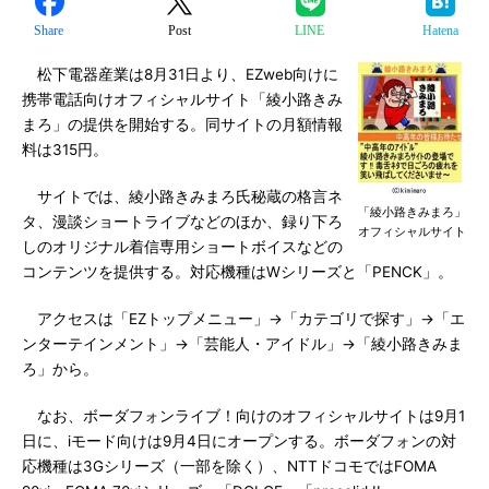
Share
Post
LINE
Hatena
松下電器産業は8月31日より、EZweb向けに
携帯電話向けオフィシャルサイト「綾小路きみ
まろ」の提供を開始する。同サイトの月額情報
料は315円。
サイトでは、綾小路きみまろ氏秘蔵の格言ネ
「綾小路きみまろ」
タ、漫談ショートライブなどのほか、録り下ろ
オフィシャルサイト
しのオリジナル着信専用ショートボイスなどの
コンテンツを提供する。対応機種はWシリーズと「PENCK」。
アクセスは「EZトップメニュー」→「カテゴリで探す」→「エ
ンターテインメント」→「芸能人・アイドル」→「綾小路きみま
ろ」から。
なお、ボーダフォンライブ！向けのオフィシャルサイトは9月1
日に、iモード向けは9月4日にオープンする。ボーダフォンの対
応機種は3Gシリーズ（一部を除く）、NTTドコモではFOMA