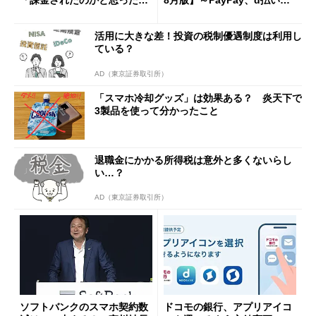
と戸惑いも
u PAY、楽天ペイ
活用に大きな差！投資の税制優遇制度は利用し
ている？
AD（東京証券取引所）
「スマホ冷却グッズ」は効果ある？ 炎天下で
3製品を使って分かったこと
退職金にかかる所得税は意外と多くないらし
い…？
AD（東京証券取引所）
ソフトバンクのスマホ契約数
ドコモの銀行、アプリアイコ