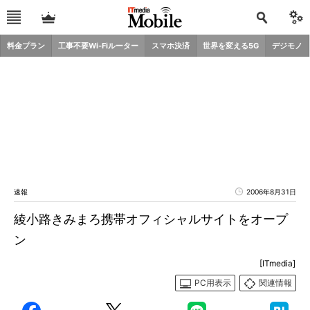
料金プラン
工事不要Wi-Fiルーター
スマホ決済
世界を変える5G
デジモノ
速報
2006年8月31日
綾小路きみまろ携帯オフィシャルサイトをオープ
ン
[ITmedia]
PC用表示
関連情報