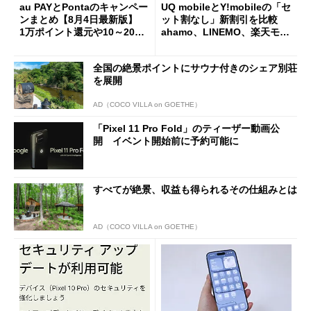
au PAYとPontaのキャンペー
UQ mobileとY!mobileの「セ
ンまとめ【8月4日最新版】
ット割なし」新割引を比較
1万ポイント還元や10～20％
ahamo、LINEMO、楽天モバ
還元あり
イルよりもお得？
全国の絶景ポイントにサウナ付きのシェア別荘
を展開
AD（COCO VILLA on GOETHE）
「Pixel 11 Pro Fold」のティーザー動画公
開 イベント開始前に予約可能に
すべてが絶景、収益も得られるその仕組みとは
AD（COCO VILLA on GOETHE）