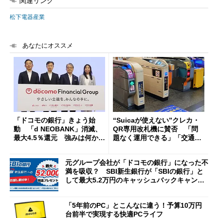
関連リンク
松下電器産業
あなたにオススメ
「ドコモの銀行」きょう始
“Suicaが使えない”クレカ・
動 「d NEOBANK」消滅、
QR専用改札機に賛否 「問
最大4.5％還元 強みは何か解
題なく運用できる」「交通系I
説
Cの方がスムーズ」
元グループ会社が「ドコモの銀行」になった不
満を吸収？ SBI新生銀行が「SBIの銀行」と
して最大5.2万円のキャッシュバックキャンペ
ーンを開催
「5年前のPC」とこんなに違う！予算10万円
台前半で実現する快適PCライフ