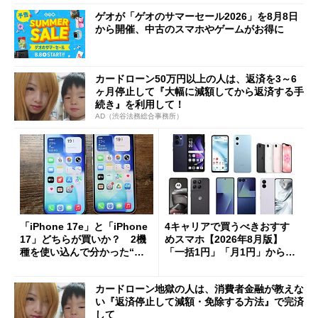
ゲオが「ゲオのサマーセール2026」を8月8日
から開催、中古のスマホやゲームがお得に
カードローン50万円以上の人は、返済を3～6
ヶ月停止して『大幅に減額してから返済する手
続き』を利用して！
AD（渋谷法務総合事務所）
「iPhone 17e」と「iPhone
4キャリアで買うべきおすす
17」どちらが買いか？ 2機
めスマホ【2026年8月版】
種を使い込んで分かった“ス
「一括1円」「月1円」からお
ペック表にない違い”
得なiPhone／Pixel／Galaxy
まで
カードローン地獄の人は、消費者金融が教えな
い『返済停止して減額・免除する方法』で完済
して