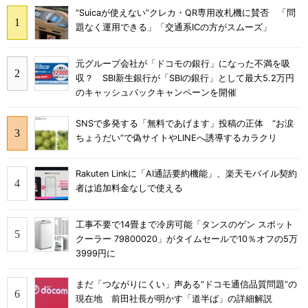
“Suicaが使えない”クレカ・QR専用改札機に賛否 「問
題なく運用できる」「交通系ICの方がスムーズ」
元グループ会社が「ドコモの銀行」になった不満を吸
収？ SBI新生銀行が「SBIの銀行」として最大5.2万円
のキャッシュバックキャンペーンを開催
SNSで多発する「無料であげます」投稿の正体 “お涙
ちょうだい”で偽サイトやLINEへ誘導するカラクリ
Rakuten Linkに「AI通話要約機能」、楽天モバイル契約
者は追加料金なしで使える
工事不要で14畳まで冷房可能「タンスのゲン スポット
クーラー 79800020」がタイムセールで10％オフの5万
3999円に
まだ「つながりにくい」声ある“ドコモ通信品質問題”の
現在地 前田社長が明かす「道半ば」の詳細解説