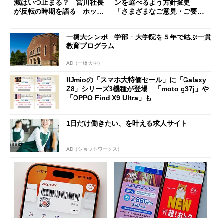
減はいつ止まる？ 宮川社長
ンを選べるよう方針変更
が反転の時期を語る ホッピ
「さまざまなご意見・ご要望
ング対策は「真剣にやりすぎ
を踏まえ」
た」
一橋大シンポ 学部・大学院を５年で結ぶ一貫
教育プログラム
AD（一橋大学）
IIJmioの「スマホ大特価セール」に「Galaxy
Z8」シリーズ3機種が登場 「moto g37j」や
「OPPO Find X9 Ultra」も
1日だけ働きたい、を叶える求人サイト
AD（ショットワークス）