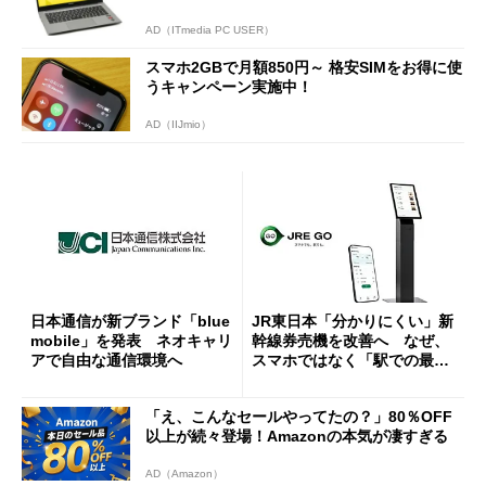
AD（ITmedia PC USER）
スマホ2GBで月額850円～ 格安SIMをお得に使
うキャンペーン実施中！
AD（IIJmio）
日本通信が新ブランド「blue
JR東日本「分かりにくい」新
mobile」を発表 ネオキャリ
幹線券売機を改善へ なぜ、
アで自由な通信環境へ
スマホではなく「駅での最短
1分購入」を実現？
「え、こんなセールやってたの？」80％OFF
以上が続々登場！Amazonの本気が凄すぎる
AD（Amazon）