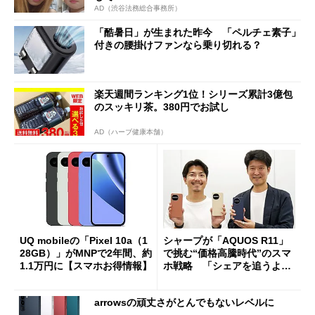
AD（渋谷法務総合事務所）
「酷暑日」が生まれた昨今 「ペルチェ素子」
付きの腰掛けファンなら乗り切れる？
楽天週間ランキング1位！シリーズ累計3億包
のスッキリ茶。380円でお試し
AD（ハーブ健康本舗）
UQ mobileの「Pixel 10a（1
シャープが「AQUOS R11」
28GB）」がMNPで2年間、約
で挑む“価格高騰時代”のスマ
1.1万円に【スマホお得情報】
ホ戦略 「シェアを追うより
も既存ユーザーを大切に」
arrowsの頑丈さがとんでもないレベルに