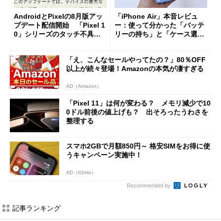
AndroidとPixelの8月版アッ
「iPhone Air」本音レビュ
プデート配信開始 「Pixel 1
ー：使って分かった「バッテ
0」シリーズのタッチ不具合
リーの持ち」と「ケース選
修正やGPU性能改善なども
び」の悩ましさ
「え、こんなセールやってたの？」80％OFF
以上が続々登場！Amazonの本気が凄すぎる
AD（Amazon）
「Pixel 11」は何が変わる？ メモリ減少で10
0ドル前後の値上げも？ 出そろったうわさを
整理する
スマホ2GBで月額850円～ 格安SIMをお得に使
うキャンペーン実施中！
AD（IIJmio）
Recommended by
記事ランキング