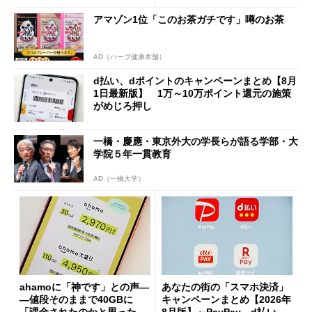
アマゾン1位「このお茶ガチです」噂のお茶
AD（ハーブ健康本舗）
d払い、dポイントのキャンペーンまとめ【8月
1日最新版】 1万～10万ポイント還元の施策
がめじろ押し
一橋・慶應・東京外大の学長らが語る学部・大
学院５年一貫教育
AD（一橋大学）
ahamoに「神です」との声―
あなたの街の「スマホ決済」
―値段そのままで40GBに
キャンペーンまとめ【2026年
「課金されたのかと思った」
8月版】～PayPay、d払い、a