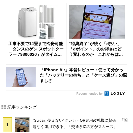
工事不要で14畳まで冷房可能
“特典終了”が続く「d払い」
「タンスのゲン スポットクー
「dポイント」のお得さはど
ラー 79800020」がタイムセ
う変わるのか これからは
ールで10％オフの5万3999円
「dカード」の利用が得策？
に
「iPhone Air」本音レビュー：使って分かっ
た「バッテリーの持ち」と「ケース選び」の悩
ましさ
Recommended by
記事ランキング
“Suicaが使えない”クレカ・QR専用改札機に賛否 「問
題なく運用できる」「交通系ICの方がスムーズ」