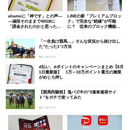
ahamoに「神です」との声―
LINEの新「プレミアムブロッ
―値段そのままで40GBに
ク」で完全な“絶縁”が可能
「課金されたのかと思った」
に？ 従来のブロック機能と
と戸惑いも
の決定的な違い
「一生負け競馬…」そんな状況から抜け出し
た”たった1つ方法
AD（ルーツ）
d払い、dポイントのキャンペーンまとめ【8月
1日最新版】 1万～10万ポイント還元の施策
がめじろ押し
【競馬民騒然】鬼バズ中の“3連単連発サイ
ト”をガチで使ってみた
AD（ルーツ）