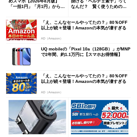
めスマホ【2026年8月版】
掛ける「ペルチェ素子」って
「一括1円」「月1円」からお
なんだ？ 賢く使うための注
得なiPhone／Pixel／Galaxy
意点も
まで
「え、こんなセールやってたの？」80％OFF
以上が続々登場！Amazonの本気が凄すぎる
AD（Amazon）
UQ mobileの「Pixel 10a（128GB）」がMNP
で2年間、約1.1万円に【スマホお得情報】
「え、こんなセールやってたの？」80％OFF
以上が続々登場！Amazonの本気が凄すぎる
AD（Amazon）