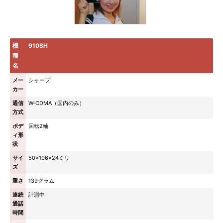
機
910SH
種
名
メー
シャープ
カー
通信
W-CDMA（国内のみ）
方式
ボデ
回転2軸
ィ形
状
サイ
50×106×24ミリ
ズ
重さ
139グラム
連続
計測中
通話
時間