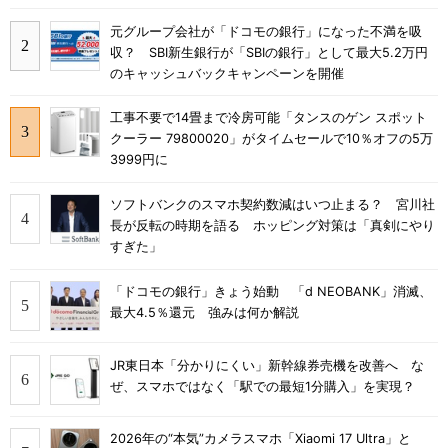
元グループ会社が「ドコモの銀行」になった不満を吸
収？ SBI新生銀行が「SBIの銀行」として最大5.2万円
のキャッシュバックキャンペーンを開催
工事不要で14畳まで冷房可能「タンスのゲン スポット
クーラー 79800020」がタイムセールで10％オフの5万
3999円に
ソフトバンクのスマホ契約数減はいつ止まる？ 宮川社
長が反転の時期を語る ホッピング対策は「真剣にやり
すぎた」
「ドコモの銀行」きょう始動 「d NEOBANK」消滅、
最大4.5％還元 強みは何か解説
JR東日本「分かりにくい」新幹線券売機を改善へ な
ぜ、スマホではなく「駅での最短1分購入」を実現？
2026年の“本気”カメラスマホ「Xiaomi 17 Ultra」と