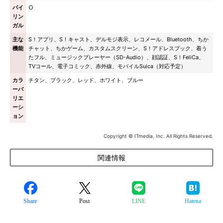
バイ
○
リン
ガル
主な
S！アプリ、S！キャスト、デルモジ表示、レコメール、Bluetooth、ちか
機能
チャット、ちかゲーム、カスタムスクリーン、S！アドレスブック、着う
たフル、ミュージックプレーヤー（SD-Audio）、顔認証、S！FeliCa、
TVコール、電子コミック、赤外線、モバイルSuica（対応予定）
カラ
チタン、ブラック、レッド、ホワイト、ブルー
ーバ
リエ
ーシ
ョン
Copyright © ITmedia, Inc. All Rights Reserved.
関連情報
Share
Post
LINE
Hatena