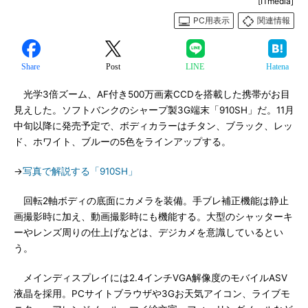
[ITmedia]
PC用表示
関連情報
Share
Post
LINE
Hatena
光学3倍ズーム、AF付き500万画素CCDを搭載した携帯がお目
見えした。ソフトバンクのシャープ製3G端末「910SH」だ。11月
中旬以降に発売予定で、ボディカラーはチタン、ブラック、レッ
ド、ホワイト、ブルーの5色をラインアップする。
→
写真で解説する「910SH」
回転2軸ボディの底面にカメラを装備。手ブレ補正機能は静止
画撮影時に加え、動画撮影時にも機能する。大型のシャッターキ
ーやレンズ周りの仕上げなどは、デジカメを意識しているとい
う。
メインディスプレイには2.4インチVGA解像度のモバイルASV
液晶を採用。PCサイトブラウザや3Gお天気アイコン、ライブモ