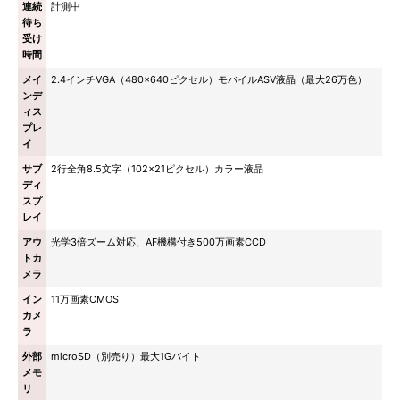
連続
計測中
待ち
受け
時間
メイ
2.4インチVGA（480×640ピクセル）モバイルASV液晶（最大26万色）
ンデ
ィス
プレ
イ
サブ
2行全角8.5文字（102×21ピクセル）カラー液晶
ディ
スプ
レイ
アウ
光学3倍ズーム対応、AF機構付き500万画素CCD
トカ
メラ
イン
11万画素CMOS
カメ
ラ
外部
microSD（別売り）最大1Gバイト
メモ
リ