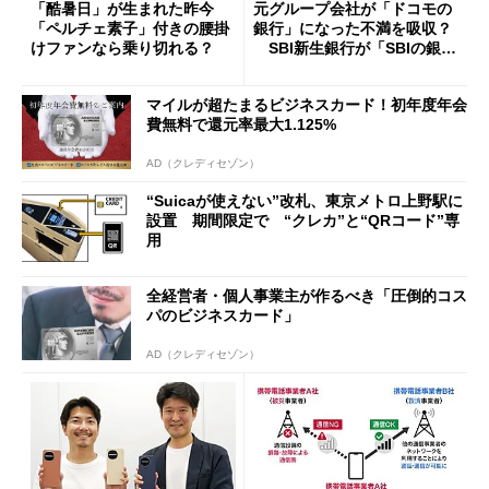
「酷暑日」が生まれた昨今
元グループ会社が「ドコモの
「ペルチェ素子」付きの腰掛
銀行」になった不満を吸収？
けファンなら乗り切れる？
SBI新生銀行が「SBIの銀
行」として最大5.2万円のキャ
ッシュバックキャンペーンを
マイルが超たまるビジネスカード！初年度年会
開催
費無料で還元率最大1.125%
AD（クレディセゾン）
“Suicaが使えない”改札、東京メトロ上野駅に
設置 期間限定で “クレカ”と“QRコード”専
用
全経営者・個人事業主が作るべき「圧倒的コス
パのビジネスカード」
AD（クレディセゾン）