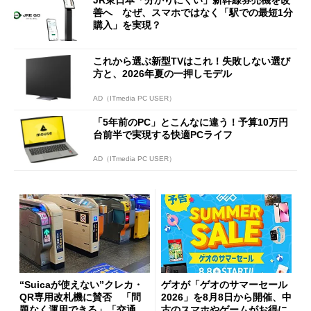
JR東日本「分かりにくい」新幹線券売機を改
善へ なぜ、スマホではなく「駅での最短1分
購入」を実現？
これから選ぶ新型TVはこれ！失敗しない選び
方と、2026年夏の一押しモデル
AD（ITmedia PC USER）
「5年前のPC」とこんなに違う！予算10万円
台前半で実現する快適PCライフ
AD（ITmedia PC USER）
“Suicaが使えない”クレカ・
ゲオが「ゲオのサマーセール
QR専用改札機に賛否 「問
2026」を8月8日から開催、中
題なく運用できる」「交通系I
古のスマホやゲームがお得に