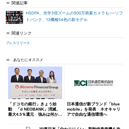
関連記事
HSDPA、光学3倍ズームの500万画素カメラも──ソフ
トバンク、13機種54色の新モデル
関連リンク
プレスリリース
あなたにオススメ
「ドコモの銀行」きょう始
日本通信が新ブランド「blue
動 「d NEOBANK」消滅、
mobile」を発表 ネオキャリ
最大4.5％還元 強みは何か解
アで自由な通信環境へ
説