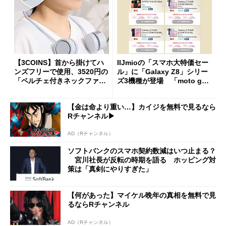
【3COINS】首から掛けてハ
IIJmioの「スマホ大特価セー
ンズフリーで使用、3520円の
ル」に「Galaxy Z8」シリー
「ペルチェ付きネックファ
ズ3機種が登場 「moto g37
ン」
j」や「OPPO Find X9 Ultr
a」も
【金は命より重い…】カイジを無料で見るなら
Rチャンネル▶︎
AD（Rチャンネル）
ソフトバンクのスマホ契約数減はいつ止まる？
宮川社長が反転の時期を語る ホッピング対
策は「真剣にやりすぎた」
【何があった】マイケル晩年の真相を無料で見
るならRチャンネル
AD（Rチャンネル）