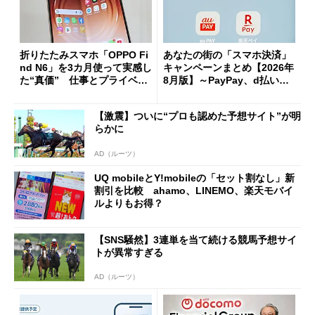
折りたたみスマホ「OPPO Fi
あなたの街の「スマホ決済」
nd N6」を3カ月使って実感し
キャンペーンまとめ【2026年
た“真価” 仕事とプライベー
8月版】～PayPay、d払い、a
トで大活躍
u PAY、楽天ペイ
【激震】ついに“プロも認めた予想サイト”が明
らかに
AD（ルーツ）
UQ mobileとY!mobileの「セット割なし」新
割引を比較 ahamo、LINEMO、楽天モバイ
ルよりもお得？
【SNS騒然】3連単を当て続ける競馬予想サイ
トが異常すぎる
AD（ルーツ）