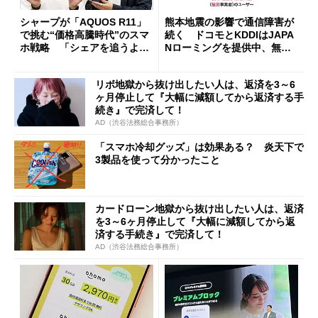
シャープが「AQUOS R11」
熊本地震の影響で通信障害が
で挑む“価格高騰時代”のスマ
続く ドコモとKDDIはJAPA
ホ戦略 「シェアを追うより
Nローミングを提供中、無料
も既存ユーザーを大切に」
Wi-Fi「00000JAPAN」も開
放
リボ地獄から抜け出したい人は、返済を3～6
ヶ月停止して『大幅に減額してから返済する手
続き』で完済して！
AD（渋谷法務総合事務所）
「スマホ冷却グッズ」は効果ある？ 炎天下で
3製品を使って分かったこと
カードローン地獄から抜け出したい人は、返済
を3～6ヶ月停止して『大幅に減額してから返
済する手続き』で完済して！
AD（渋谷法務総合事務所）