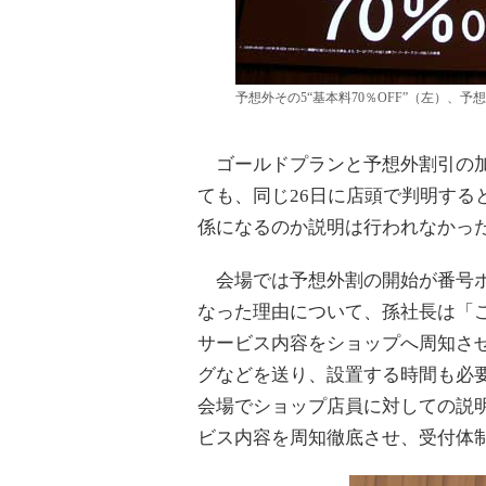
予想外その5“基本料70％OFF”（左）、予
ゴールドプランと予想外割引の加
ても、同じ26日に店頭で判明する
係になるのか説明は行われなかっ
会場では予想外割の開始が番号ポ
なった理由について、孫社長は「
サービス内容をショップへ周知さ
グなどを送り、設置する時間も必
会場でショップ店員に対しての説
ビス内容を周知徹底させ、受付体