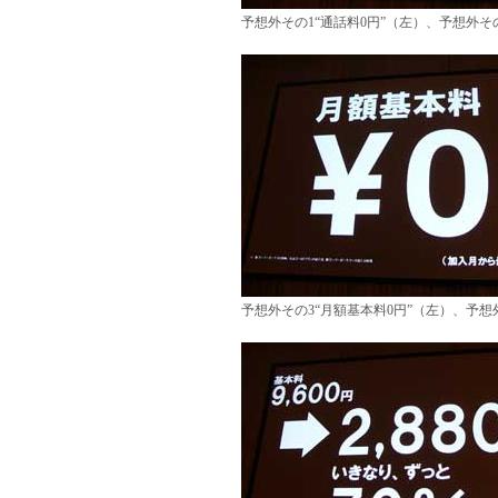
予想外その1“通話料0円”（左）、予想外その
予想外その3“月額基本料0円”（左）、予想