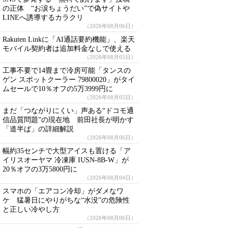
の正体 “お涙ちょうだい”で偽サイトや
LINEへ誘導するカラクリ
（2026年08月06日）
Rakuten Linkに「AI通話要約機能」、楽天
モバイル契約者は追加料金なしで使える
（2026年08月05日）
工事不要で14畳まで冷房可能「タンスの
ゲン スポットクーラー 79800020」がタイ
ムセールで10％オフの5万3999円に
（2026年08月05日）
まだ「つながりにくい」声ある“ドコモ通
信品質問題”の現在地 前田社長が明かす
「道半ば」の詳細解説
（2026年08月06日）
幅約35センチで大型アイスも置ける「ア
イリスオーヤマ 冷凍庫 IUSN-8B-W」が
20％オフの3万5800円に
（2026年08月04日）
スマホの「エアコン冷却」がダメなワ
ケ 猛暑日にやりがちな“水没”の危険性
と正しい冷やし方
（2026年08月06日）