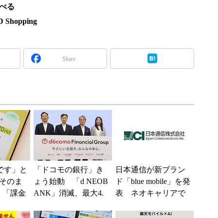
調べる
hopping
Share
神です」と
「ドコモの銀行」き
日本通信が新ブラン
そのま
ょう始動 「d NEOB
ド「blue mobile」を発
 「課金
ANK」消滅、最大4.
表 ネオキャリアで
思っ
5％還元 強みは何か
自由な通信環境へ
も
解説