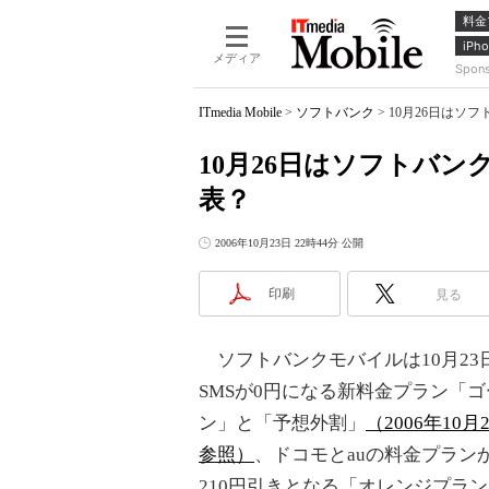
料金
iPho
メディア
Spon
ITmedia Mobile
>
ソフトバンク
>
10月26日はソ
10月26日はソフトバン
表？
2006年10月23日 22時44分 公開
印刷
見る
ソフトバンクモバイルは10月23
SMSが0円になる新料金プラン「
ン」と「予想外割」
（2006年10
参照）
、ドコモとauの料金プラン
210円引きとなる「オレンジプラ