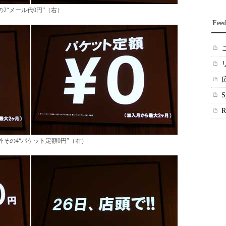
2“メール代0円”（右）
Fee
外その4“パケット定額0円”（右）