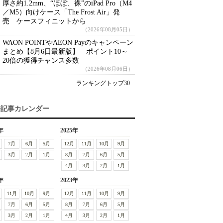
厚さ約1.2mm、“ほぼ、裸”のiPad Pro（M4
／M5）向けケース「The Frost Air」発
売 ケースフィニットから
（2026年08月05日）
WAON POINTやAEON Payのキャンペーン
まとめ【8月6日最新版】 ポイント10～
20倍の獲得チャンス多数
（2026年08月06日）
ランキングトップ30
去記事カレンダー
年
2025年
7月
6月
5月
12月
11月
10月
9月
3月
2月
1月
8月
7月
6月
5月
4月
3月
2月
1月
年
2023年
11月
10月
9月
12月
11月
10月
9月
7月
6月
5月
8月
7月
6月
5月
3月
2月
1月
4月
3月
2月
1月