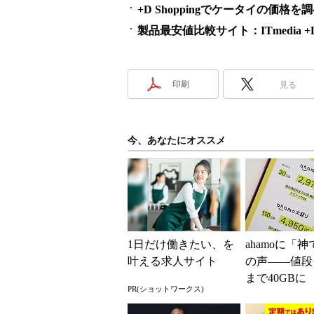
+D Shoppingでケータイの価格を
製品最安値比較サイト：ITmedia +D S
印刷
見る
今、あなたにオススメ
1日だけ働きたい、を
ahamoに「
叶える求人サイト
の声――値段
まで40GBに
PR(ショットワークス)
されたのかと
た」と戸惑い