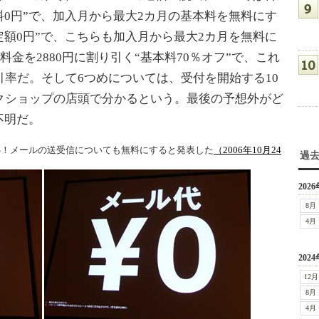
料0円”で、加入月から最大2カ月の基本料を無料にす
定額0円”で、こちらも加入月から最大2カ月を無料に
料金を2880円に割り引く“基本料70％オフ”で、これ
引率だ。そして6つめについては、受付を開始する10
クショップの店頭で分かるという。最後の予想外がど
不明だ。
S！メールの送受信についても無料にすると発表した
（2006年10月24
過
2026
8月
4月
2024
12月
8月
4月