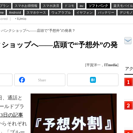
プラン
スマホお得情報
スマホ決済
ドコモ
ソフトバンク
楽天モバイル
au
スマホケース
ウェアラブル
イヤフォン
バッテリー
デジモノ
ne
Android
sored ｜
IIJmio
フトバンクショップへ――店頭で“予想外”の発表？
クショップへ――店頭で“予想外”の発
[平賀洋一，
ITmedia
]
アク
Share
日、通話と
ゴールドプラ
月23日の記事
からそれぞれ
ン」「ブルー