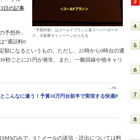
月23日の記事
「予想外割」はゴールドプランと新スーパーボーナ
の予想外」
ス、大創業キャンペーンからなる
は“通話料0
定額になるというもの。ただし、21時から0時台の通
に30秒ごとに21円が発生、また、一般回線や他キャリ
。
- PR -
」とこんなに違う！予算10万円台前半で実現する快適P
はSMSのみで、S！メールの送信・読出については料