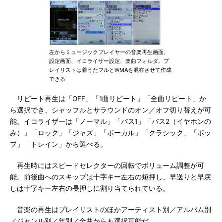
左からミュージックプレイヤーの音楽再生画面、
設定画面、イコライザー設定、楽曲フォルダ。プ
レイリストは着うたフルとWMAを混在させて作成
できる
リピート再生は「OFF」「1曲リピート」「全曲リピート」か
ら選択でき、シャッフルとサラウンドのオン／オフ切り替えが可
能。イコライザーは「ノーマル」「バス1」「バス2（イヤホンの
み）」「ロック」「ジャズ」「ボーカル」「クラシック」「ポッ
プ」「トレイン」から選べる。
再生時にはスピードセレクターの回転でボリューム調整が可
能。前後曲へのスキップは十字キー左右の短押し、早送りと早戻
しは十字キー左右の長押しに割り当てられている。
音楽の再生はプレイリストのほかアーティスト別／アルバム別
／ジャンル別／年別／全曲からも選択可能だ。