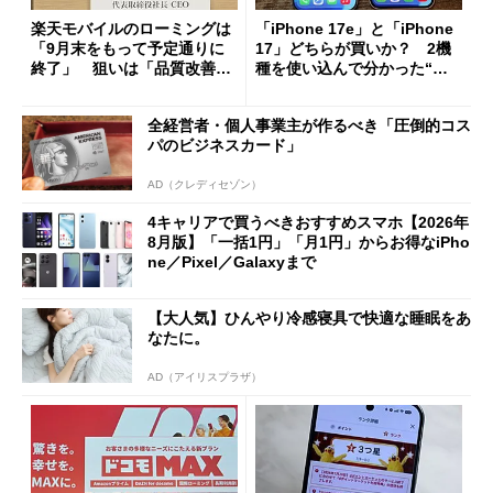
楽天モバイルのローミングは
「iPhone 17e」と「iPhone
「9月末をもって予定通りに
17」どちらが買いか？ 2機
終了」 狙いは「品質改善」
種を使い込んで分かった“ス
ただし「ルーラル限定で期
ペック表にない違い”
限を切った新契約」の可能性
全経営者・個人事業主が作るべき「圧倒的コス
も
パのビジネスカード」
AD（クレディセゾン）
4キャリアで買うべきおすすめスマホ【2026年
8月版】「一括1円」「月1円」からお得なiPho
ne／Pixel／Galaxyまで
【大人気】ひんやり冷感寝具で快適な睡眠をあ
なたに。
AD（アイリスプラザ）