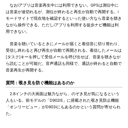
なおiアプリは音楽再生中には利用できない。GPSは測位中に
は音楽が途切れるが、測位が終わると再生が自動で再開する。i
モードサイトで現在地を確認するといった使い方なら音楽を聴き
ながら操作できる。ただしiアプリを利用する徒歩ナビ機能は利
用できない。
音楽を聴いているときにメールが届くと着信音に切り替わり、
受信し終わると再び再生が自動で再開される。着信したメールは
[タスク]キーを押して受信メールを呼び出せば、音楽を聴きなが
ら読むことが可能だ。音声通話も同様で、通話が終わると自動で
音楽再生が再開する。
質問：覗き見を防ぐ機能はあるのか
2.8インチの大画面は魅力ながら、のぞき見が気になるという
人もいる。前モデルの「D902iS」に搭載された覗き見防止機能
「オンリービュー」がD903iにもあるのかという質問が寄せられ
た。