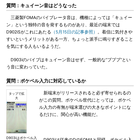
質問：キュイーン音はどうなった
三菱製FOMAのバイブレータ音は、機種によっては「キュイー
ン」という独特の音を発するものがあり、最近の端末では
D902iSがこれにあたる
（5月15日の記事参照）
。着信に気付きや
すいというメリットがある一方、ちょっと派手に鳴りすぎること
を気にする人もいるようだ。
D903iのバイブはキュイーン音はせず、一般的な“ブブブ”とい
う音に変わっていた。
質問：ポケベル入力に対応しているか
新端末がリリースされると必ず寄せられるの
がこの質問。ポケベル世代にとっては、ポケベ
ル入力の有無が端末選びの大きなポイントにな
るだけに、関心が高い機能だ。
D903iはポケベル入
D903iは従来のDのFOMAと同様、ポケベル入