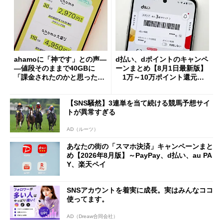
ahamoに「神です」との声―
d払い、dポイントのキャンペ
―値段そのままで40GBに
ーンまとめ【8月1日最新版】
「課金されたのかと思った」
1万～10万ポイント還元の
と戸惑いも
施策がめじろ押し
【SNS騒然】3連単を当て続ける競馬予想サイ
トが異常すぎる
AD（ルーツ）
あなたの街の「スマホ決済」キャンペーンまと
め【2026年8月版】～PayPay、d払い、au PA
Y、楽天ペイ
SNSアカウントを着実に成長。実はみんなココ
使ってます。
AD（Dreaw合同会社）