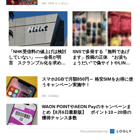
AD（Rチャンネル）
「NHK受信料の値上げは検討
SNSで多発する「無料であげ
していない」――会長が明
ます」投稿の正体 “お涙ち
言 スクランブル化を求める
ょうだい”で偽サイトやLINE
声絶えず
へ誘導するカラクリ
スマホ2GBで月額850円～ 格安SIMをお得に使
うキャンペーン実施中！
AD（IIJmio）
WAON POINTやAEON Payのキャンペーンま
とめ【8月6日最新版】 ポイント10～20倍の
獲得チャンス多数
Recommended by