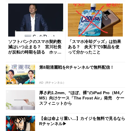
ソフトバンクのスマホ契約数
「スマホ冷却グッズ」は効果
減はいつ止まる？ 宮川社長
ある？ 炎天下で3製品を使
が反転の時期を語る ホッピ
って分かったこと
ング対策は「真剣にやりすぎ
た」
第8期清麗戦をRチャンネルで無料配信！
AD（Rチャンネル）
厚さ約1.2mm、“ほぼ、裸”のiPad Pro（M4／
M5）向けケース「The Frost Air」発売 ケー
スフィニットから
【金は命より重い…】カイジを無料で見るなら
Rチャンネル▶︎