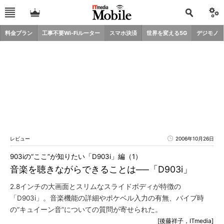
料金プラン
工事不要Wi-Fiルーター
スマホ決済
世界を変える5G
デジモノ
レビュー
2006年10月26日
903iの“ここ”が知りたい「D903i」編（1）
音楽を聴きながらできることは──「D903i」
2.8インチの大画面とスリムなスライドボディが特徴の
「D903i」。音楽機能の詳細やポケベル入力の有無、バイブ時
の“キュイーン音”についての質問が寄せられた。
[後藤祥子，ITmedia]