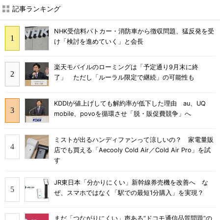
記事ランキング
NHK受信料パトカー・消防車から徴収問題、猛反発を受
け「検討を進めていく」と会長
楽天モバイルのローミングは「予定通り9月末に終
了」 ただし「ルーラル限定で継続」の可能性も
KDDIが値上げしても解約率が低下した理由 au、UQ
mobile、povoを循環させ「脱・販促費競争」へ
ミストが出るハンディファンって涼しいの？ 家電量販
店でも買える「Aecooly Cold Air／Cold Air Pro」を試
す
JR東日本「分かりにくい」新幹線券売機を改善へ な
ぜ、スマホではなく「駅での最短1分購入」を実現？
まだ「つながりにくい」声ある“ドコモ通信品質問題”の