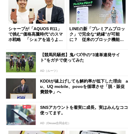
シャープが「AQUOS R11」
LINEの新「プレミアムブロッ
で挑む“価格高騰時代”のスマ
ク」で完全な“絶縁”が可能
ホ戦略 「シェアを追うより
に？ 従来のブロック機能と
も既存ユーザーを大切に」
の決定的な違い
【競馬民騒然】鬼バズ中の“3連単連発サイ
ト”をガチで使ってみた
AD（ルーツ）
KDDIが値上げしても解約率が低下した理由 a
u、UQ mobile、povoを循環させ「脱・販促
費競争」へ
SNSアカウントを着実に成長。実はみんなココ
使ってます。
AD（Dreaw合同会社）