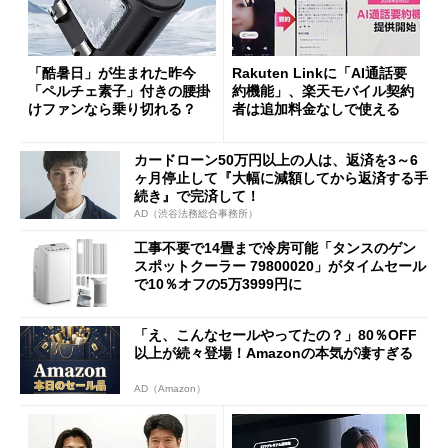
「酷暑日」が生まれた昨今
Rakuten Linkに「AI通話要
「ペルチェ素子」付きの腰掛
約機能」、楽天モバイル契約
けファンなら乗り切れる？
者は追加料金なしで使える
カードローン50万円以上の人は、返済を3～6
ヶ月停止して『大幅に減額してから返済する手
続き』で完済して！
AD（渋谷法務総合事務所）
工事不要で14畳まで冷房可能「タンスのゲン
スポットクーラー 79800020」がタイムセール
で10％オフの5万3999円に
「え、こんなセールやってたの？」80％OFF
以上が続々登場！Amazonの本気が凄すぎる
AD（Amazon）