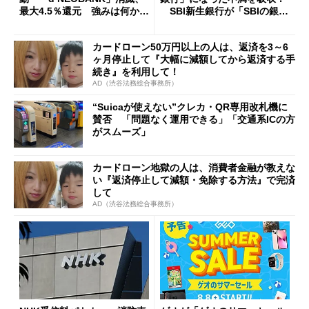
最大4.5％還元 強みは何か解
SBI新生銀行が「SBIの銀
説
行」として最大5.2万円のキャ
ッシュバックキャンペーンを
カードローン50万円以上の人は、返済を3～6
開催
ヶ月停止して『大幅に減額してから返済する手
続き』を利用して！
AD（渋谷法務総合事務所）
“Suicaが使えない”クレカ・QR専用改札機に
賛否 「問題なく運用できる」「交通系ICの方
がスムーズ」
カードローン地獄の人は、消費者金融が教えな
い『返済停止して減額・免除する方法』で完済
して
AD（渋谷法務総合事務所）