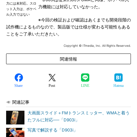
力には未対応。スロ
力機能には対応していなかった。
ット入力は、ポケベ
ル入力ではない
※今回の検証および確認はあくまでも開発段階の
試作機によるものなので、製品版では仕様が変わる可能性もある
ことをご了承いただきたい。
Copyright © ITmedia, Inc. All Rights Reserved.
関連情報
Share
Post
LINE
Hatena
関連記事
大画面スライド＋FMトランスミッター、WMAと着う
たフルに対応──「D903i」
写真で解説する「D903i」