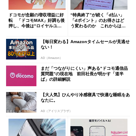
ドコモが念願の増収増益に好
“特典終了”が続く「d払い」
転 「ドコモMAX」好調も後
「dポイント」のお得さはど
押し、今後は“ロイヤルユー
う変わるのか これからは
ザー”を重視
「dカード」の利用が得策？
【毎日変わる】Amazonタイムセールが見逃せ
ない！
AD（Amazon）
まだ「つながりにくい」声ある“ドコモ通信品
質問題”の現在地 前田社長が明かす「道半
ば」の詳細解説
【大人気】ひんやり冷感寝具で快適な睡眠をあ
なたに。
AD（アイリスプラザ）