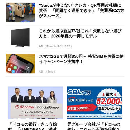
ッシュバックキャンペーンを
“Suicaが使えない”クレカ・QR専用改札機に
開催
賛否 「問題なく運用できる」「交通系ICの方
がスムーズ」
これから選ぶ新型TVはこれ！失敗しない選び
方と、2026年夏の一押しモデル
AD（ITmedia PC USER）
スマホ2GBで月額850円～ 格安SIMをお得に使
うキャンペーン実施中！
AD（IIJmio）
「ドコモの銀行」きょう始
元グループ会社が「ドコモの
動 「d NEOBANK」消滅、
銀行」になった不満を吸収？