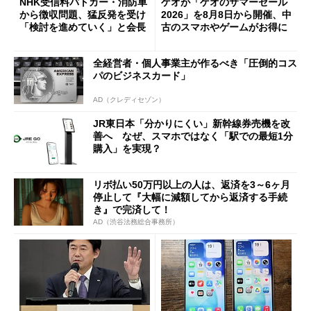
NHK受信料パトカー・消防車
ゲオが「ゲオのサマーセール
から徴収問題、猛反発を受け
2026」を8月8日から開催、中
「検討を進めていく」と会長
古のスマホやゲームがお得に
全経営者・個人事業主が作るべき「圧倒的コス
パのビジネスカード」
AD（クレディセゾン）
JR東日本「分かりにくい」新幹線券売機を改
善へ なぜ、スマホではなく「駅での最短1分
購入」を実現？
リボ払い50万円以上の人は、返済を3～6ヶ月
停止して『大幅に減額してから返済する手続
き』で完済して！
AD（渋谷法務総合事務所）