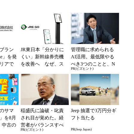
ブラン
JR東日本「分かりに
管理職に求められる
ile」を発
くい」新幹線券売機
AI活用。最低限やる
リアで
を改善へ なぜ、ス
べき3つのことと、N
PR(ビズヒント)
境へ
マホではなく「駅で
Gな自己認識
の最短1分購入」を実
現？
のサマ
稲盛氏に論破・叱責
Jeep 抽選で3万円分ギ
6」を8月
され目が覚めた。経
フト当たる
、中古の
営者がバランスすべ
PR(Jeep Japan)
PR(ビズヒント)
ムがお
き2つの背反