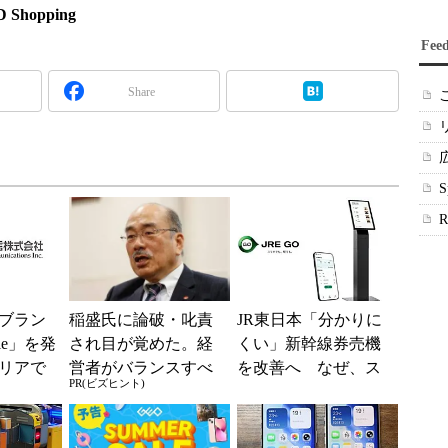
hopping
Fee
Share
ブラン
稲盛氏に論破・叱責
JR東日本「分かりに
ile」を発
され目が覚めた。経
くい」新幹線券売機
リアで
営者がバランスすべ
を改善へ なぜ、ス
PR(ビズヒント)
境へ
き2つの背反
マホではなく「駅で
の最短1分購入」を実
現？