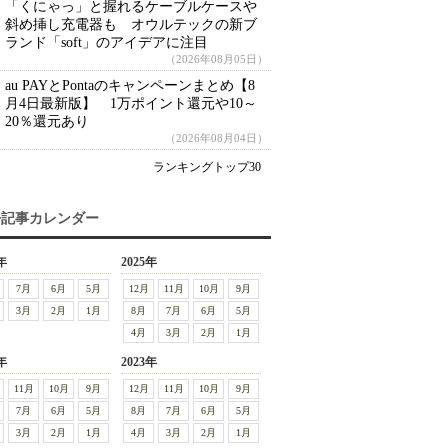
「くにゃっ」と握れるケーブルケースや
斜め挿し充電器も オウルテックの新ブ
ランド「soft」のアイデアに注目
（2026年08月05日）
au PAYとPontaのキャンペーンまとめ【8
月4日最新版】 1万ポイント還元や10～
20％還元あり
（2026年08月04日）
ランキングトップ30
去記事カレンダー
年
2025年
7月
6月
5月
12月
11月
10月
9月
3月
2月
1月
8月
7月
6月
5月
4月
3月
2月
1月
年
2023年
11月
10月
9月
12月
11月
10月
9月
7月
6月
5月
8月
7月
6月
5月
3月
2月
1月
4月
3月
2月
1月