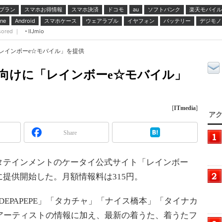
プラン
スマホお得情報
スマホ決済
ドコモ
ソフトバンク
楽天モバイル
au
スマホケース
ウェアラブル
イヤフォン
バッテリー
デジモノ
ne
Android
sored ｜
IIJmio
レインボーe☆モバイル」を提供
向けに「レインボーe☆モバイル」
[
ITmedia
]
アク
Share
テインメントのケータイ公式サイト「レインボー
に提供開始した。月額情報料は315円。
EPAPEPE」「タカチャ」「ナイス橋本」「タイナカ
アーティストの情報に加え、最新の着うた、着うたフ