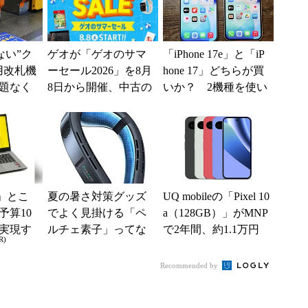
えない”ク
ゲオが「ゲオのサマ
「iPhone 17e」と「iP
用改札機
ーセール2026」を8月
hone 17」どちらが買
題なく
8日から開催、中古の
いか？ 2機種を使い
「交通
スマホやゲームがお
込んで分かった“スペ
ー...
得に
ッ...
」とこ
夏の暑さ対策グッズ
UQ mobileの「Pixel 10
予算10
でよく見掛ける「ペ
a（128GB）」がMNP
実現す
ルチェ素子」ってな
で2年間、約1.1万円
R)
イフ
んだ？ 賢く使うた
に【スマホお得...
めの注意点も
Recommended by