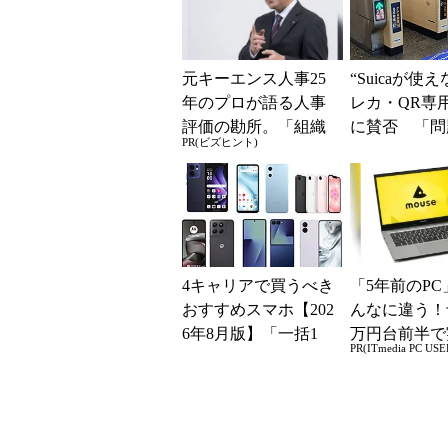
元キーエンス人事25
“Suicaが使
年のプロが語る人事
レカ・QR専
評価の勘所。「組織
に賛否 「問
PR(ビズヒント)
を腐らせるNG評価」
運用できる」
とは？
系ICの方がスム
4キャリアで買うべき
「5年前のPC
おすすめスマホ【202
んなに違う！
6年8月版】「一括1
万円台前半で
PR(ITmedia PC USE
円」「月1円」からお
る快適PCラ
得なiPhone／...