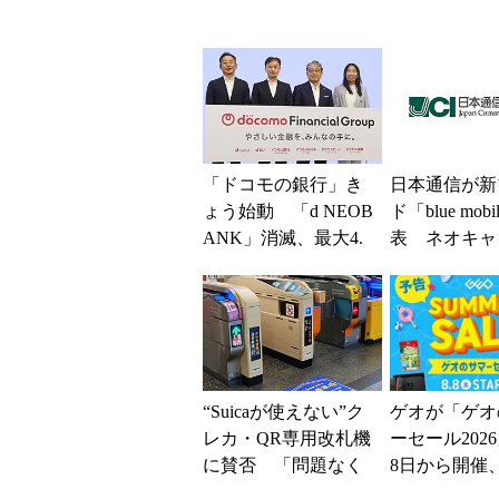
「ドコモの銀行」き
日本通信が新
ょう始動 「d NEOB
ド「blue mob
ANK」消滅、最大4.
表 ネオキャ
5％還元 強みは何か
自由な通信環
解説
“Suicaが使えない”ク
ゲオが「ゲオ
レカ・QR専用改札機
ーセール202
に賛否 「問題なく
8日から開催
運用できる」「交通
スマホやゲー