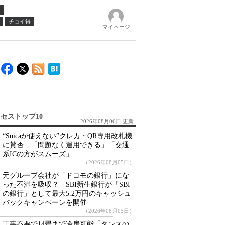
チョイ得
マイページ
セストップ10
2026年08月06日 更新
“Suicaが使えない”クレカ・QR専用改札機
に賛否 「問題なく運用できる」「交通
系ICの方がスムーズ」
（2026年08月05日）
元グループ会社が「ドコモの銀行」にな
った不満を吸収？ SBI新生銀行が「SBI
の銀行」として最大5.2万円のキャッシュ
バックキャンペーンを開催
（2026年08月05日）
工事不要で14畳まで冷房可能「タンスの