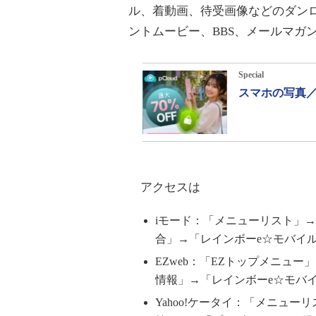
ル、着動画、待受画像などのダン
ントムービー、BBS、メールマガ
Special
スマホの写真／
アクセスは
iモード：「メニューリスト」
合」→「レインボーe☆モバイ
EZweb：「EZトップメニュ
情報」→「レインボーe☆モバ
Yahoo!ケータイ：「メニュ