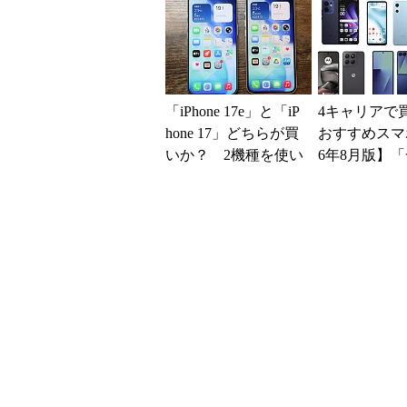
系ICの方がスムー...
得に
「iPhone 17e」と「iP
4キャリアで
hone 17」どちらが買
おすすめスマホ
いか？ 2機種を使い
6年8月版】「
込んで分かった“スペ
円」「月1円
ッ...
得なiPhone／..