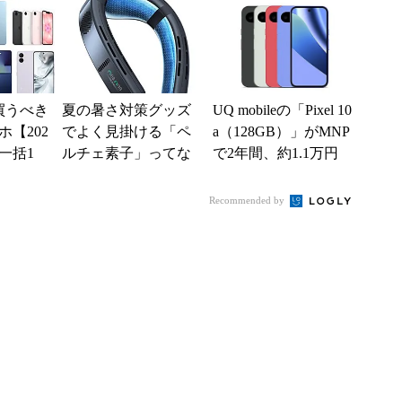
買うべき
夏の暑さ対策グッズ
UQ mobileの「Pixel 10
【202
でよく見掛ける「ペ
a（128GB）」がMNP
一括1
ルチェ素子」ってな
で2年間、約1.1万円
」からお
んだ？ 賢く使うた
に【スマホお得...
.
めの注意点も
Recommended by