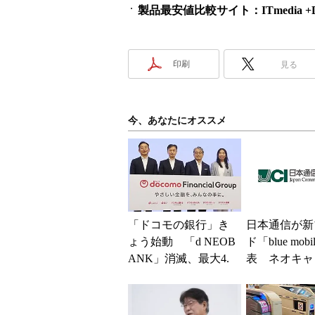
製品最安値比較サイト：ITmedia +D S
印刷
見る
今、あなたにオススメ
「ドコモの銀行」き
日本通信が新
ょう始動 「d NEOB
ド「blue mob
ANK」消滅、最大4.
表 ネオキャ
5％還元 強みは何か
自由な通信環
解説