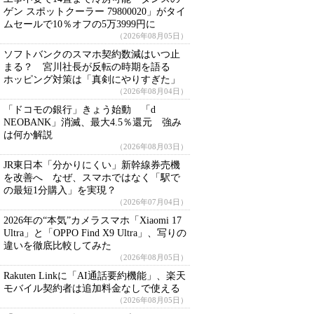
ゲン スポットクーラー 79800020」がタイ
ムセールで10％オフの5万3999円に
（2026年08月05日）
ソフトバンクのスマホ契約数減はいつ止
まる？ 宮川社長が反転の時期を語る
ホッピング対策は「真剣にやりすぎた」
（2026年08月04日）
「ドコモの銀行」きょう始動 「d
NEOBANK」消滅、最大4.5％還元 強み
は何か解説
（2026年08月03日）
JR東日本「分かりにくい」新幹線券売機
を改善へ なぜ、スマホではなく「駅で
の最短1分購入」を実現？
（2026年07月04日）
2026年の“本気”カメラスマホ「Xiaomi 17
Ultra」と「OPPO Find X9 Ultra」、写りの
違いを徹底比較してみた
（2026年08月05日）
Rakuten Linkに「AI通話要約機能」、楽天
モバイル契約者は追加料金なしで使える
（2026年08月05日）