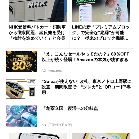
NHK受信料パトカー・消防車
LINEの新「プレミアムブロッ
から徴収問題、猛反発を受け
ク」で完全な“絶縁”が可能
「検討を進めていく」と会長
に？ 従来のブロック機能と
の決定的な違い
「え、こんなセールやってたの？」80％OFF
以上が続々登場！Amazonの本気が凄すぎる
AD（Amazon）
“Suicaが使えない”改札、東京メトロ上野駅に
設置 期間限定で “クレカ”と“QRコード”専
用
「創薬立国」復活への分岐点
AD（三菱総合研究所）