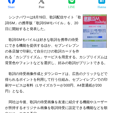
Share
Post
LINE
Hatena
シンクパワーは8月19日、歌詞配信サイト「歌
詞ISM」の携帯版「歌詞ISMモバイル」を、20
日に開始すると発表した。
歌詞ISMモバイルは好きな歌詞を携帯の待受
にできる機能を提供するほか、セブンイレブン
の各店舗で印刷して自分だけの歌詞カードを作
れる「カシプリイズム」サービスを用意する。カシプリイズムは
背景色やフォントなどを選択し、好みの歌詞がプリントできる。
歌詞の待受画像作成とダウンロードは、広告のクリックなどで
得られるポイントを利用して行う仕組み。セブンイレブンでの印
刷サービスは有料（Lサイズカラーが300円、A4普通紙が200
円）となる。
同社は今後、歌詞の待受画像を友達に紹介する機能やユーザー
が所持するオリジナル画像を歌詞待受に設定できる機能などを順