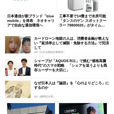
日本通信が新ブランド「blue
工事不要で14畳まで冷房可能
mobile」を発表 ネオキャリ
「タンスのゲン スポットクー
アで自由な通信環境へ
ラー 79800020」がタイムセ
ールで10％オフの5万3999円
に
カードローン地獄の人は、消費者金融が教えな
い『返済停止して減額・免除する方法』で完済
して
AD（渋谷法務総合事務所）
シャープが「AQUOS R11」で挑む“価格高騰
時代”のスマホ戦略 「シェアを追うよりも既
存ユーザーを大切に」
なぜ日本人は『論語』を「心のよりどころ」に
するのか
AD（國學院大學）