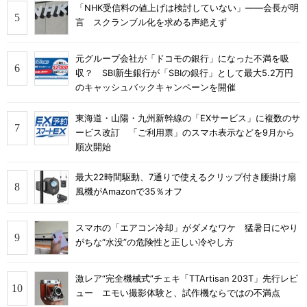
「NHK受信料の値上げは検討していない」――会長が明
言 スクランブル化を求める声絶えず
元グループ会社が「ドコモの銀行」になった不満を吸
収？ SBI新生銀行が「SBIの銀行」として最大5.2万円
のキャッシュバックキャンペーンを開催
東海道・山陽・九州新幹線の「EXサービス」に複数のサ
ービス改訂 「ご利用票」のスマホ表示などを9月から
順次開始
最大22時間駆動、7通りで使えるクリップ付き腰掛け扇
風機がAmazonで35％オフ
スマホの「エアコン冷却」がダメなワケ 猛暑日にやり
がちな“水没”の危険性と正しい冷やし方
激レア“完全機械式”チェキ「TTArtisan 203T」先行レビ
ュー エモい撮影体験と、試作機ならではの不満点