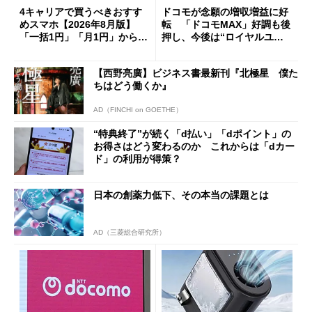
4キャリアで買うべきおすす
ドコモが念願の増収増益に好
めスマホ【2026年8月版】
転 「ドコモMAX」好調も後
「一括1円」「月1円」からお
押し、今後は“ロイヤルユー
得なiPhone／Pixel／Galaxy
ザー”を重視
まで
【西野亮廣】ビジネス書最新刊『北極星 僕た
ちはどう働くか』
AD（FINCHI on GOETHE）
“特典終了”が続く「d払い」「dポイント」の
お得さはどう変わるのか これからは「dカー
ド」の利用が得策？
日本の創薬力低下、その本当の課題とは
AD（三菱総合研究所）