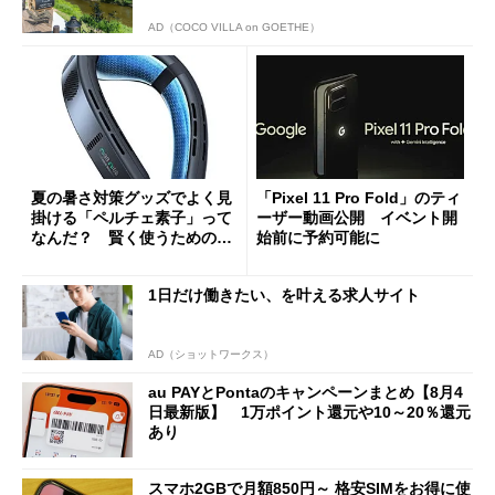
AD（COCO VILLA on GOETHE）
夏の暑さ対策グッズでよく見
「Pixel 11 Pro Fold」のティ
掛ける「ペルチェ素子」って
ーザー動画公開 イベント開
なんだ？ 賢く使うための注
始前に予約可能に
意点も
1日だけ働きたい、を叶える求人サイト
AD（ショットワークス）
au PAYとPontaのキャンペーンまとめ【8月4
日最新版】 1万ポイント還元や10～20％還元
あり
スマホ2GBで月額850円～ 格安SIMをお得に使