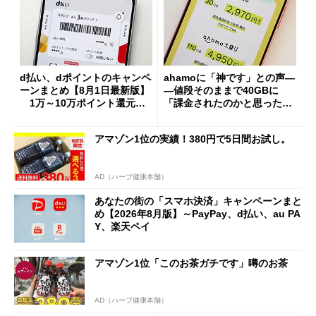
d払い、dポイントのキャンペ
ahamoに「神です」との声―
ーンまとめ【8月1日最新版】
―値段そのままで40GBに
1万～10万ポイント還元の
「課金されたのかと思った」
施策がめじろ押し
と戸惑いも
アマゾン1位の実績！380円で5日間お試し。
AD（ハーブ健康本舗）
あなたの街の「スマホ決済」キャンペーンまと
め【2026年8月版】～PayPay、d払い、au PA
Y、楽天ペイ
アマゾン1位「このお茶ガチです」噂のお茶
AD（ハーブ健康本舗）