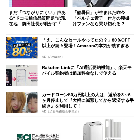
まだ「つながりにくい」声あ
「酷暑日」が生まれた昨今
る“ドコモ通信品質問題”の現
「ペルチェ素子」付きの腰掛
在地 前田社長が明かす「道
けファンなら乗り切れる？
半ば」の詳細解説
「え、こんなセールやってたの？」80％OFF
以上が続々登場！Amazonの本気が凄すぎる
AD（Amazon）
Rakuten Linkに「AI通話要約機能」、楽天モ
バイル契約者は追加料金なしで使える
カードローン50万円以上の人は、返済を3～6
ヶ月停止して『大幅に減額してから返済する手
続き』を利用して！
AD（渋谷法務総合事務所）