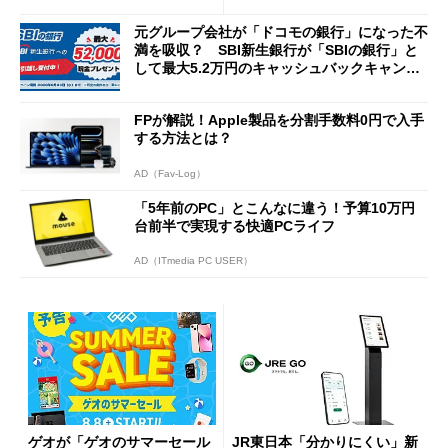
元グループ会社が「ドコモの銀行」になった不
満を吸収？ SBI新生銀行が「SBIの銀行」と
して最大5.2万円のキャッシュバックキャンペ
ーンを開催
FPが解説！Apple製品を分割手数料0円で入手
する方法とは？
AD（Fav-Log）
「5年前のPC」とこんなに違う！予算10万円
台前半で実現する快適PCライフ
AD（ITmedia PC USER）
ゲオが「ゲオのサマーセール
JR東日本「分かりにくい」新