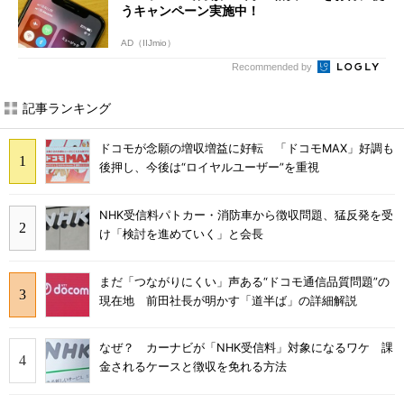
うキャンペーン実施中！
AD（IIJmio）
Recommended by
記事ランキング
ドコモが念願の増収増益に好転 「ドコモMAX」好調も
後押し、今後は“ロイヤルユーザー”を重視
NHK受信料パトカー・消防車から徴収問題、猛反発を受
け「検討を進めていく」と会長
まだ「つながりにくい」声ある“ドコモ通信品質問題”の
現在地 前田社長が明かす「道半ば」の詳細解説
なぜ？ カーナビが「NHK受信料」対象になるワケ 課
金されるケースと徴収を免れる方法