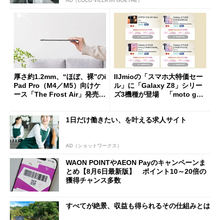
AD（COCO VILLA on GOETHE）
厚さ約1.2mm、“ほぼ、裸”のi
IIJmioの「スマホ大特価セー
Pad Pro（M4／M5）向けケ
ル」に「Galaxy Z8」シリー
ース「The Frost Air」発売
ズ3機種が登場 「moto g37
ケースフィニットから
j」や「OPPO Find X9 Ultr
a」も
1日だけ働きたい、を叶える求人サイト
AD（ショットワークス）
WAON POINTやAEON Payのキャンペーンま
とめ【8月6日最新版】 ポイント10～20倍の
獲得チャンス多数
すべてが絶景、収益も得られるその仕組みとは