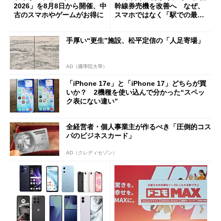
2026」を8月8日から開催、中
幹線券売機を改善へ なぜ、
古のスマホやゲームがお得に
スマホではなく「駅での最短
1分購入」を実現？
手厚い“更生”施設、松平定信の「人足寄場」
AD（國學院大學）
「iPhone 17e」と「iPhone 17」どちらが買
いか？ 2機種を使い込んで分かった“スペッ
ク表にない違い”
全経営者・個人事業主が作るべき「圧倒的コス
パのビジネスカード」
AD（クレディセゾン）