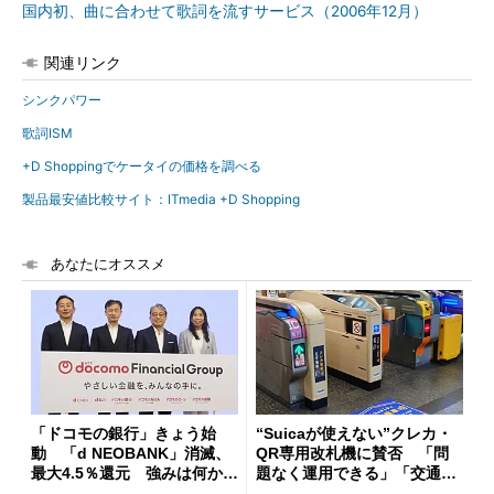
国内初、曲に合わせて歌詞を流すサービス（2006年12月）
関連リンク
シンクパワー
歌詞ISM
+D Shoppingでケータイの価格を調べる
製品最安値比較サイト：ITmedia +D Shopping
あなたにオススメ
「ドコモの銀行」きょう始
“Suicaが使えない”クレカ・
動 「d NEOBANK」消滅、
QR専用改札機に賛否 「問
最大4.5％還元 強みは何か解
題なく運用できる」「交通系I
説
Cの方がスムーズ」