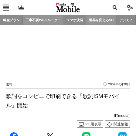
料金プラン
工事不要Wi-Fiルーター
スマホ決済
世界を変える5G
デジモノ
速報
2007年8月20日
歌詞をコンビニで印刷できる「歌詞ISMモバイ
ル」開始
[ITmedia]
PC用表示
関連情報