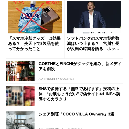
「スマホ冷却グッズ」は効果
ソフトバンクのスマホ契約数
ある？ 炎天下で3製品を使
減はいつ止まる？ 宮川社長
って分かったこと
が反転の時期を語る ホッピ
ング対策は「真剣にやりすぎ
た」
GOETHEとFINCHIがタッグを組み、新メディ
アを創設
AD（FINCHI on GOETHE）
SNSで多発する「無料であげます」投稿の正
体 “お涙ちょうだい”で偽サイトやLINEへ誘
導するカラクリ
シェア別荘「COCO VILLA Owners」3選