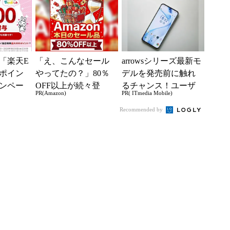
「楽天E
「え、こんなセール
arrowsシリーズ最新モ
ナポイン
やってたの？」80％
デルを発売前に触れ
ンペー
OFF以上が続々登
るチャンス！ユーザ
PR(Amazon)
PR( ITmedia Mobile)
場！Amazonの本気が
ー座談会開催
凄すぎる
Recommended by