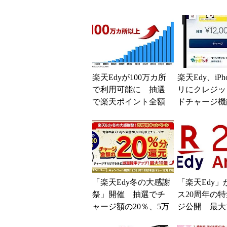
楽天Edyが100万カ所
楽天Edy、iPh
で利用可能に 抽選
リにクレジッ
で楽天ポイント全額
ドチャージ機
還元＆100万ポイント
加
山分け
「楽天Edy冬の大感謝
「楽天Edy」
祭」開催 抽選でチ
ス20周年の
ャージ額の20％、5万
ジ公開 最大1
円チャージで当選確
イント山分け