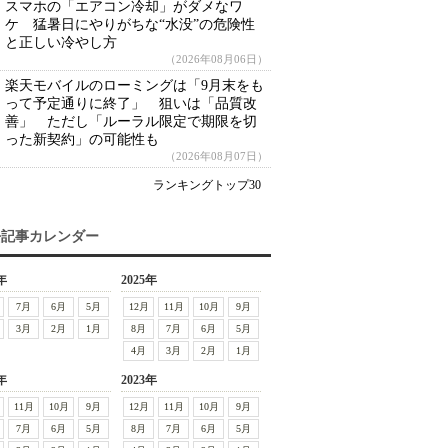
スマホの「エアコン冷却」がダメなワ
ケ 猛暑日にやりがちな“水没”の危険性
と正しい冷やし方
（2026年08月06日）
楽天モバイルのローミングは「9月末をも
って予定通りに終了」 狙いは「品質改
善」 ただし「ルーラル限定で期限を切
った新契約」の可能性も
（2026年08月07日）
ランキングトップ30
去記事カレンダー
年
2025年
7月
6月
5月
12月
11月
10月
9月
3月
2月
1月
8月
7月
6月
5月
4月
3月
2月
1月
年
2023年
11月
10月
9月
12月
11月
10月
9月
7月
6月
5月
8月
7月
6月
5月