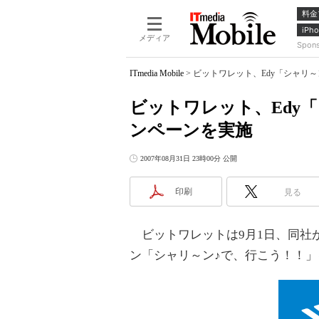
料金
iPho
メディア
Spon
ITmedia Mobile
>
ビットワレット、Edy「シャリ
ビットワレット、Edy
ンペーンを実施
2007年08月31日 23時00分 公開
印刷
見る
ビットワレットは9月1日、同社が
ン「シャリ～ン♪で、行こう！！