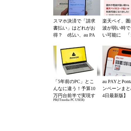
スマホ決済で「請求
楽天ペイ、圏
書払い」はどれがお
波が弱い時で
得？ d払い、au PA
い可能に 「
Y、PayPay、楽天ペ
インコード払
イを比較してみた
提供を順次開
「5年前のPC」とこ
au PAYとPo
んなに違う！予算10
ンペーンまと
万円台前半で実現す
4日最新版】
PR(ITmedia PC USER)
る快適PCライフ
イント還元や1
0％還元あ...