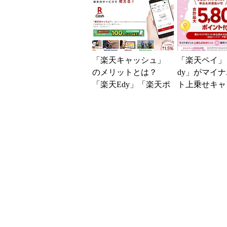
率10倍に
ペーンも実施
「楽天キャッシュ」
「楽天ペイ」
のメリットとは？
dy」がマイ
「楽天Edy」「楽天ポ
ト上乗せキャ
イント」との違いを
ンを実施
読み解く