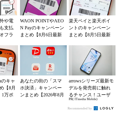
外や電
WAON POINTやAEO
楽天ペイと楽天ポイ
も支払
N Payのキャンペーン
ントのキャンペーン
オフラ
まとめ【8月6日最新
まとめ【8月5日最新
い」の
版】 ポイント10～2
版】 最大1万～3万
始
0倍の...
ポイント還元や20％
還元...
ntaのキャ
あなたの街の「スマ
arrowsシリーズ最新モ
め【8月
ホ決済」キャンペー
デルを発売前に触れ
 1万ポ
ンまとめ【2026年8月
るチャンス！ユーザ
PR( ITmedia Mobile)
0～2
版】～PayPay、d払
ー座談会開催
い、au PAY...
Recommended by