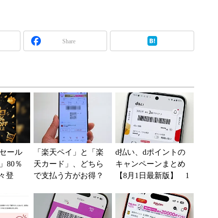
Share
セール
「楽天ペイ」と「楽
d払い、dポイントの
」80％
天カード」、どちら
キャンペーンまとめ
々登
で支払う方がお得？
【8月1日最新版】 1
nの本気が
還元率の違いをチ
万～10万ポイント還
ェック
元の施策がめじろ押
し