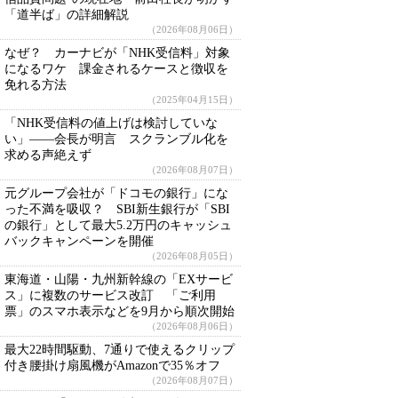
「道半ば」の詳細解説
（2026年08月06日）
なぜ？ カーナビが「NHK受信料」対象
になるワケ 課金されるケースと徴収を
免れる方法
（2025年04月15日）
「NHK受信料の値上げは検討していな
い」――会長が明言 スクランブル化を
求める声絶えず
（2026年08月07日）
元グループ会社が「ドコモの銀行」にな
った不満を吸収？ SBI新生銀行が「SBI
の銀行」として最大5.2万円のキャッシュ
バックキャンペーンを開催
（2026年08月05日）
東海道・山陽・九州新幹線の「EXサービ
ス」に複数のサービス改訂 「ご利用
票」のスマホ表示などを9月から順次開始
（2026年08月06日）
最大22時間駆動、7通りで使えるクリップ
付き腰掛け扇風機がAmazonで35％オフ
（2026年08月07日）