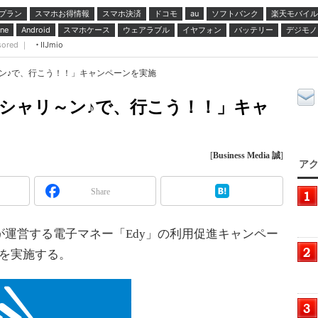
プラン
スマホお得情報
スマホ決済
ドコモ
ソフトバンク
楽天モバイル
au
スマホケース
ウェアラブル
イヤフォン
バッテリー
デジモノ
ne
Android
sored ｜
IIJmio
～ン♪で、行こう！！」キャンペーンを実施
「シャリ～ン♪で、行こう！！」キャ
[
Business Media 誠
]
アク
Share
運営する電子マネー「Edy」の利用促進キャンペー
」を実施する。