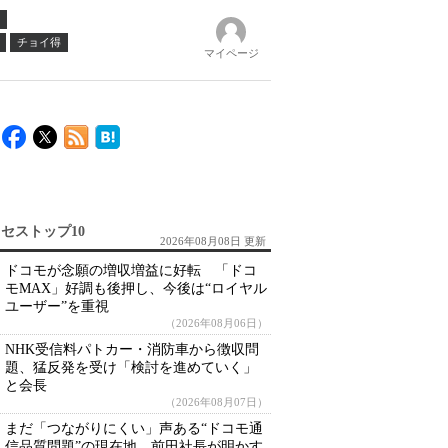
チョイ得
マイページ
セストップ10
2026年08月08日 更新
ドコモが念願の増収増益に好転 「ドコ
モMAX」好調も後押し、今後は“ロイヤル
ユーザー”を重視
（2026年08月06日）
NHK受信料パトカー・消防車から徴収問
題、猛反発を受け「検討を進めていく」
と会長
（2026年08月07日）
まだ「つながりにくい」声ある“ドコモ通
信品質問題”の現在地 前田社長が明かす