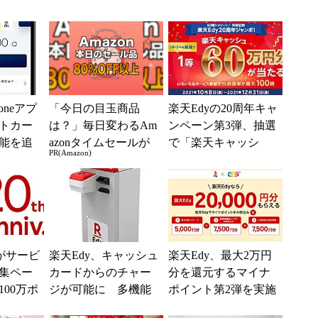
oneアプ
「今日の目玉商品
楽天Edyの20周年キャ
トカー
は？」毎日変わるAm
ンペーン第3弾、抽選
能を追
azonタイムセールが
で「楽天キャッシ
PR(Amazon)
見逃せない
ュ」1000円～60万円
分をプレゼント
がサービ
楽天Edy、キャッシュ
楽天Edy、最大2万円
特集ペー
カードからのチャー
分を還元するマイナ
00万ポ
ジが可能に 多機能
ポイント第2弾を実施
キャン
チャージ機で