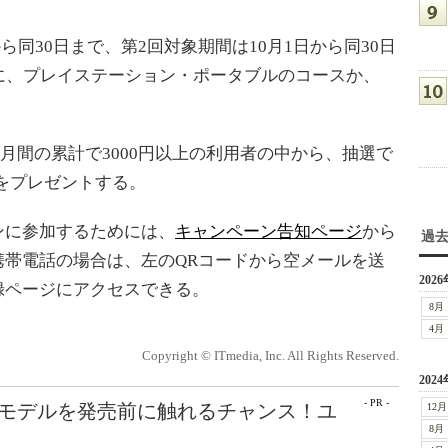
ら同30日まで、第2回対象期間は10月1日から同30日
に、プレイステーション・ポータブルのコースか、
。
月間の累計で3000円以上の利用者の中から、抽選で
分をプレゼントする。
に参加するためには、
キャンペーン告知ページ
から
過
携帯電話の場合は、左のQRコードから空メールを送
2026
録ページにアクセスできる。
8月
4月
Copyright © ITmedia, Inc. All Rights Reserved.
2024
- PR -
最新モデルを発売前に触れるチャンス！ユ
12月
8月