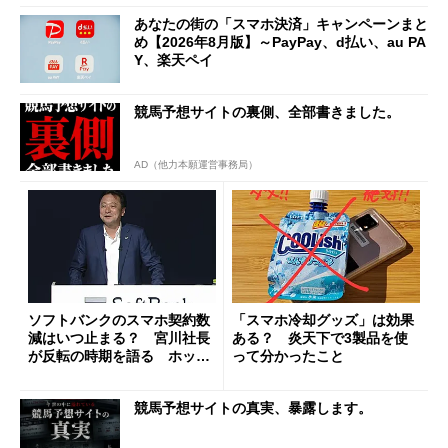
あなたの街の「スマホ決済」キャンペーンまと
め【2026年8月版】～PayPay、d払い、au PA
Y、楽天ペイ
競馬予想サイトの裏側、全部書きました。
AD（他力本願運営事務局）
ソフトバンクのスマホ契約数
「スマホ冷却グッズ」は効果
減はいつ止まる？ 宮川社長
ある？ 炎天下で3製品を使
が反転の時期を語る ホッピ
って分かったこと
ング対策は「真剣にやりすぎ
た」
競馬予想サイトの真実、暴露します。