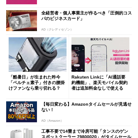
全経営者・個人事業主が作るべき「圧倒的コス
パのビジネスカード」
AD（クレディセゾン）
「酷暑日」が生まれた昨今
Rakuten Linkに「AI通話要
「ペルチェ素子」付きの腰掛
約機能」、楽天モバイル契約
けファンなら乗り切れる？
者は追加料金なしで使える
【毎日変わる】Amazonタイムセールが見逃せ
ない！
AD（Amazon）
工事不要で14畳まで冷房可能「タンスのゲン
スポットクーラー 79800020」がタイムセール