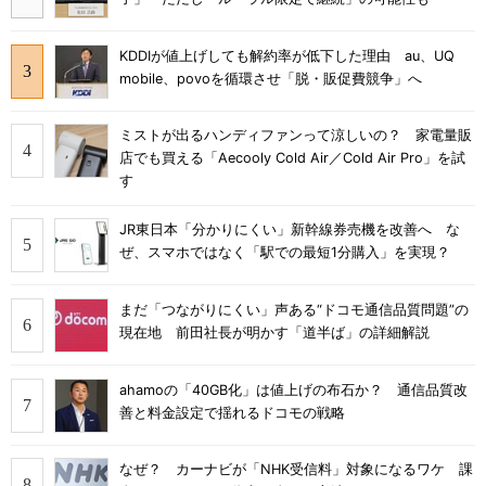
KDDIが値上げしても解約率が低下した理由 au、UQ
mobile、povoを循環させ「脱・販促費競争」へ
ミストが出るハンディファンって涼しいの？ 家電量販
店でも買える「Aecooly Cold Air／Cold Air Pro」を試
す
JR東日本「分かりにくい」新幹線券売機を改善へ な
ぜ、スマホではなく「駅での最短1分購入」を実現？
まだ「つながりにくい」声ある“ドコモ通信品質問題”の
現在地 前田社長が明かす「道半ば」の詳細解説
ahamoの「40GB化」は値上げの布石か？ 通信品質改
善と料金設定で揺れるドコモの戦略
なぜ？ カーナビが「NHK受信料」対象になるワケ 課