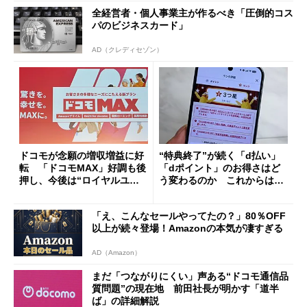
全経営者・個人事業主が作るべき「圧倒的コス
パのビジネスカード」
AD（クレディセゾン）
ドコモが念願の増収増益に好
“特典終了”が続く「d払い」
転 「ドコモMAX」好調も後
「dポイント」のお得さはど
押し、今後は“ロイヤルユー
う変わるのか これからは
ザー”を重視
「dカード」の利用が得策？
「え、こんなセールやってたの？」80％OFF
以上が続々登場！Amazonの本気が凄すぎる
AD（Amazon）
まだ「つながりにくい」声ある“ドコモ通信品
質問題”の現在地 前田社長が明かす「道半
ば」の詳細解説