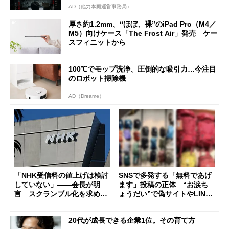
AD（他力本願運営事務局）
厚さ約1.2mm、“ほぼ、裸”のiPad Pro（M4／
M5）向けケース「The Frost Air」発売 ケー
スフィニットから
100℃でモップ洗浄、圧倒的な吸引力…今注目
のロボット掃除機
AD（Dreame）
「NHK受信料の値上げは検討
SNSで多発する「無料であげ
していない」――会長が明
ます」投稿の正体 “お涙ち
言 スクランブル化を求める
ょうだい”で偽サイトやLINE
声絶えず
へ誘導するカラクリ
20代が成長できる企業1位。その育て方