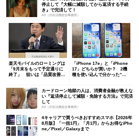
停止して『大幅に減額してから返済する手続
き』で完済して！
AD（渋谷法務総合事務所）
楽天モバイルのローミングは
「iPhone 17e」と「iPhone
「9月末をもって予定通りに
17」どちらが買いか？ 2機
終了」 狙いは「品質改善」
種を使い込んで分かった“ス
ただし「ルーラル限定で期
ペック表にない違い”
限を切った新契約」の可能性
カードローン地獄の人は、消費者金融が教えな
も
い『返済停止して減額・免除する方法』で完済
して
AD（渋谷法務総合事務所）
4キャリアで買うべきおすすめスマホ【2026年
8月版】「一括1円」「月1円」からお得なiPho
ne／Pixel／Galaxyまで