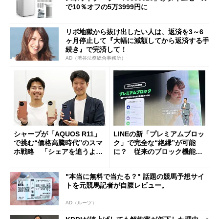
で10％オフの5万3999円に
リボ地獄から抜け出したい人は、返済を3～6
ヶ月停止して『大幅に減額してから返済する手
続き』で完済して！
AD（渋谷法務総合事務所）
シャープが「AQUOS R11」
LINEの新「プレミアムブロッ
で挑む“価格高騰時代”のスマ
ク」で完全な“絶縁”が可能
ホ戦略 「シェアを追うより
に？ 従来のブロック機能と
も既存ユーザーを大切に」
の決定的な違い
"本当に無料で当たる？" 話題の競馬予想サイ
トを元競馬記者が自腹レビュー。
AD（ルーツ）