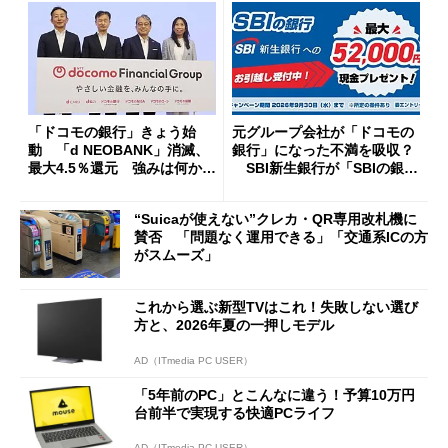
「ドコモの銀行」きょう始
元グループ会社が「ドコモの
動 「d NEOBANK」消滅、
銀行」になった不満を吸収？
最大4.5％還元 強みは何か解
SBI新生銀行が「SBIの銀
説
行」として最大5.2万円のキャ
ッシュバックキャンペーンを
“Suicaが使えない”クレカ・QR専用改札機に
開催
賛否 「問題なく運用できる」「交通系ICの方
がスムーズ」
これから選ぶ新型TVはこれ！失敗しない選び
方と、2026年夏の一押しモデル
AD（ITmedia PC USER）
「5年前のPC」とこんなに違う！予算10万円
台前半で実現する快適PCライフ
AD（ITmedia PC USER）