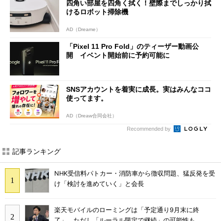
四角い部屋を四角く拭く！壁際までしっかり拭
けるロボット掃除機
AD（Dreame）
「Pixel 11 Pro Fold」のティーザー動画公
開 イベント開始前に予約可能に
SNSアカウントを着実に成長。実はみんなココ
使ってます。
AD（Dreaw合同会社）
Recommended by
記事ランキング
NHK受信料パトカー・消防車から徴収問題、猛反発を受
け「検討を進めていく」と会長
楽天モバイルのローミングは「予定通り9月末に終
了」 ただし「ルーラル限定で継続」の可能性も