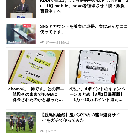
KDDIが値上げしても解約率が低下した理由 a
u、UQ mobile、povoを循環させ「脱・販促
費競争」へ
SNSアカウントを着実に成長。実はみんなココ
使ってます。
AD（Dreaw合同会社）
ahamoに「神です」との声―
d払い、dポイントのキャンペ
―値段そのままで40GBに
ーンまとめ【8月1日最新版】
「課金されたのかと思った」
1万～10万ポイント還元の
と戸惑いも
施策がめじろ押し
【競馬民騒然】鬼バズ中の“3連単連発サイ
ト”をガチで使ってみた
AD（ルーツ）