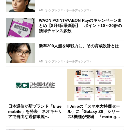
AD（シンプレクス・ホールディングス）
WAON POINTやAEON Payのキャンペーンま
とめ【8月6日最新版】 ポイント10～20倍の
獲得チャンス多数
新卒200人超を即戦力に。その育成設計とは
AD（シンプレクス・ホールディングス）
日本通信が新ブランド「blue
IIJmioの「スマホ大特価セー
mobile」を発表 ネオキャリ
ル」に「Galaxy Z8」シリー
アで自由な通信環境へ
ズ3機種が登場 「moto g37
j」や「OPPO Find X9 Ultr
a」も