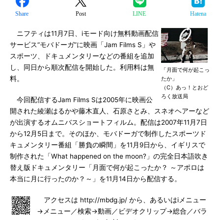
Share
Post
LINE
Hatena
ニフティは11月7日、iモード向け無料動画配信
サービス“モバドーガ”に映画「Jam Films S」や
スポーツ、ドキュメンタリーなどの番組を追加
し、同日から順次配信を開始した。利用料は無
「月面で何が起こっ
料。
たか」
（C）あっ！とおど
ろく放送局
今回配信するJam Films Sは2005年に映画公
開された綾瀬はるかや藤木直人、石原さとみ、スネオヘアーなど
が出演するオムニバスショートフィルム。配信は2007年11月7日
から12月5日まで。そのほか、モバドーガで制作したスポーツド
キュメンタリー番組「勝負の瞬間」を11月9日から、イギリスで
制作された「What happened on the moon?」の完全日本語吹き
替え版ドキュメンタリー「月面で何が起こったか？ ～アポロは
本当に月に行ったのか？～」を11月14日から配信する。
アクセスは http://mbdg.jp/ から、あるいはiメニュー
→メニュー／検索→動画／ビデオクリップ→総合／バラ