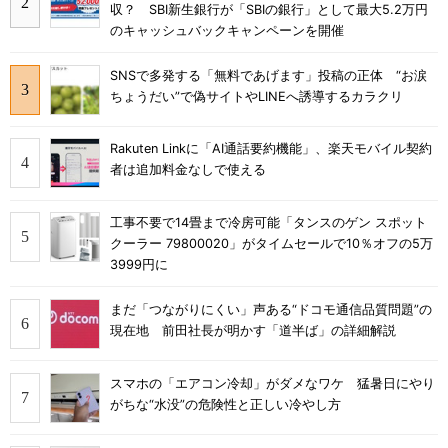
収？ SBI新生銀行が「SBIの銀行」として最大5.2万円
のキャッシュバックキャンペーンを開催
SNSで多発する「無料であげます」投稿の正体 “お涙
ちょうだい”で偽サイトやLINEへ誘導するカラクリ
Rakuten Linkに「AI通話要約機能」、楽天モバイル契約
者は追加料金なしで使える
工事不要で14畳まで冷房可能「タンスのゲン スポット
クーラー 79800020」がタイムセールで10％オフの5万
3999円に
まだ「つながりにくい」声ある“ドコモ通信品質問題”の
現在地 前田社長が明かす「道半ば」の詳細解説
スマホの「エアコン冷却」がダメなワケ 猛暑日にやり
がちな“水没”の危険性と正しい冷やし方