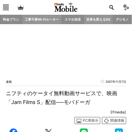
料金プラン
工事不要Wi-Fiルーター
スマホ決済
世界を変える5G
デジモノ
速報
2007年11月7日
ニフティのケータイ無料動画サービスで、映画
「Jam Films S」配信──モバドーガ
[ITmedia]
PC用表示
関連情報