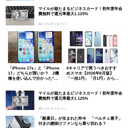
マイルが超たまるビジネスカード！初年度年会
費無料で還元率最大1.125%
AD（クレディセゾン）
「iPhone 17e」と「iPhone
4キャリアで買うべきおすす
17」どちらが買いか？ 2機
めスマホ【2026年8月版】
種を使い込んで分かった“ス
「一括1円」「月1円」からお
ペック表にない違い”
得なiPhone／Pixel／Galaxy
まで
マイルが超たまるビジネスカード！初年度年会
費無料で還元率最大1.125%
AD（クレディセゾン）
「酷暑日」が生まれた昨今 「ペルチェ素子」
付きの腰掛けファンなら乗り切れる？