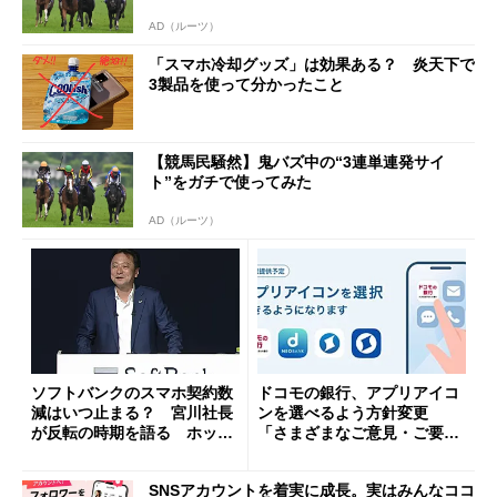
AD（ルーツ）
「スマホ冷却グッズ」は効果ある？ 炎天下で
3製品を使って分かったこと
【競馬民騒然】鬼バズ中の“3連単連発サイ
ト”をガチで使ってみた
AD（ルーツ）
ソフトバンクのスマホ契約数
ドコモの銀行、アプリアイコ
減はいつ止まる？ 宮川社長
ンを選べるよう方針変更
が反転の時期を語る ホッピ
「さまざまなご意見・ご要望
ング対策は「真剣にやりすぎ
を踏まえ」
た」
SNSアカウントを着実に成長。実はみんなココ