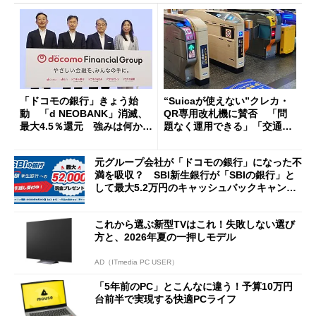
「ドコモの銀行」きょう始
“Suicaが使えない”クレカ・
動 「d NEOBANK」消滅、
QR専用改札機に賛否 「問
最大4.5％還元 強みは何か解
題なく運用できる」「交通系I
説
Cの方がスムーズ」
元グループ会社が「ドコモの銀行」になった不
満を吸収？ SBI新生銀行が「SBIの銀行」と
して最大5.2万円のキャッシュバックキャンペ
ーンを開催
これから選ぶ新型TVはこれ！失敗しない選び
方と、2026年夏の一押しモデル
AD（ITmedia PC USER）
「5年前のPC」とこんなに違う！予算10万円
台前半で実現する快適PCライフ