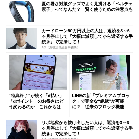
夏の暑さ対策グッズでよく見掛ける「ペルチェ
素子」ってなんだ？ 賢く使うための注意点も
カードローン50万円以上の人は、返済を3～6
ヶ月停止して『大幅に減額してから返済する手
続き』で完済して！
AD（渋谷法務総合事務所）
“特典終了”が続く「d払い」
LINEの新「プレミアムブロッ
「dポイント」のお得さはど
ク」で完全な“絶縁”が可能
う変わるのか これからは
に？ 従来のブロック機能と
「dカード」の利用が得策？
の決定的な違い
リボ地獄から抜け出したい人は、返済を3～6
ヶ月停止して『大幅に減額してから返済する手
続き』で完済して！