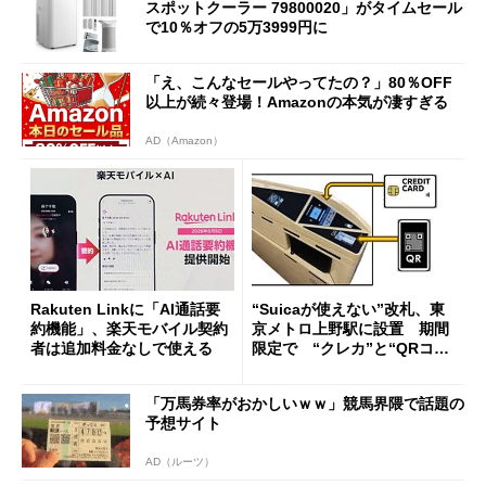
スポットクーラー 79800020」がタイムセール
で10％オフの5万3999円に
「え、こんなセールやってたの？」80％OFF
以上が続々登場！Amazonの本気が凄すぎる
AD（Amazon）
Rakuten Linkに「AI通話要
“Suicaが使えない”改札、東
約機能」、楽天モバイル契約
京メトロ上野駅に設置 期間
者は追加料金なしで使える
限定で “クレカ”と“QRコー
ド”専用
「万馬券率がおかしいｗｗ」競馬界隈で話題の
予想サイト
AD（ルーツ）