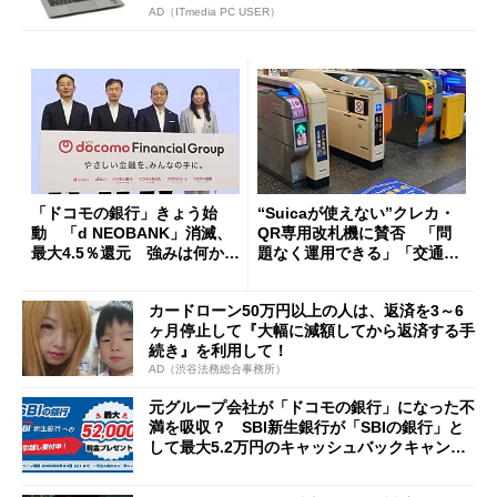
AD（ITmedia PC USER）
「ドコモの銀行」きょう始
“Suicaが使えない”クレカ・
動 「d NEOBANK」消滅、
QR専用改札機に賛否 「問
最大4.5％還元 強みは何か解
題なく運用できる」「交通系I
説
Cの方がスムーズ」
カードローン50万円以上の人は、返済を3～6
ヶ月停止して『大幅に減額してから返済する手
続き』を利用して！
AD（渋谷法務総合事務所）
元グループ会社が「ドコモの銀行」になった不
満を吸収？ SBI新生銀行が「SBIの銀行」と
して最大5.2万円のキャッシュバックキャンペ
ーンを開催