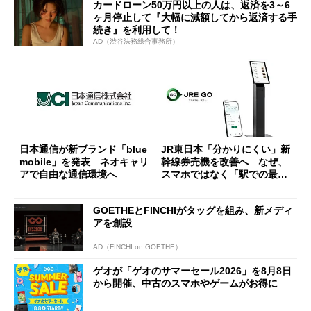
カードローン50万円以上の人は、返済を3～6
ヶ月停止して『大幅に減額してから返済する手
続き』を利用して！
AD（渋谷法務総合事務所）
日本通信が新ブランド「blue
JR東日本「分かりにくい」新
mobile」を発表 ネオキャリ
幹線券売機を改善へ なぜ、
アで自由な通信環境へ
スマホではなく「駅での最短
1分購入」を実現？
GOETHEとFINCHIがタッグを組み、新メディ
アを創設
AD（FINCHI on GOETHE）
ゲオが「ゲオのサマーセール2026」を8月8日
から開催、中古のスマホやゲームがお得に