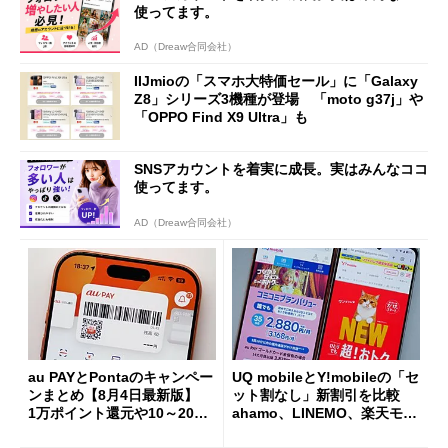
使ってます。
AD（Dreaw合同会社）
IIJmioの「スマホ大特価セール」に「Galaxy
Z8」シリーズ3機種が登場 「moto g37j」や
「OPPO Find X9 Ultra」も
SNSアカウントを着実に成長。実はみんなココ
使ってます。
AD（Dreaw合同会社）
au PAYとPontaのキャンペー
UQ mobileとY!mobileの「セ
ンまとめ【8月4日最新版】
ット割なし」新割引を比較
1万ポイント還元や10～20％
ahamo、LINEMO、楽天モバ
還元あり
イルよりもお得？