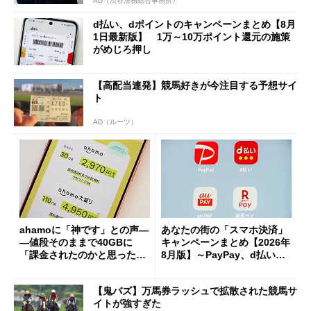
AD（渋谷法務総合事務所）
d払い、dポイントのキャンペーンまとめ【8月
1日最新版】 1万～10万ポイント還元の施策
がめじろ押し
【高配当連発】競馬好きが今注目する予想サイ
ト
AD（ルーツ）
ahamoに「神です」との声―
あなたの街の「スマホ決済」
―値段そのままで40GBに
キャンペーンまとめ【2026年
「課金されたのかと思った」
8月版】～PayPay、d払い、a
と戸惑いも
u PAY、楽天ペイ
【鬼バズ】万馬券ラッシュで拡散された競馬サ
イトが強すぎた