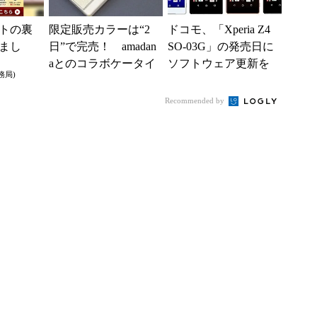
トの裏
限定販売カラーは“2
ドコモ、「Xperia Z4
まし
日”で完売！ amadan
SO-03G」の発売日に
aとのコラボケータイ
ソフトウェア更新を
務局)
「FOMA N705i」（懐
実施
かしの...
Recommended by