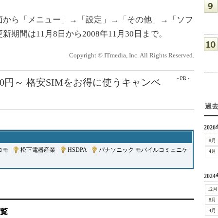
から「メニュー」→「設定」→「その他」→「ソフ
期間は11月8日から2008年11月30日まで。
Copyright © ITmedia, Inc. All Rights Reserved.
- PR -
50円～ 格安SIMをお得に使うキャンペ
過
2026
8月
コモ
|
松下電器産業
|
HSDPA
|
パナソニック モバイルコミュニケ
4月
2024
12月
8月
一覧
4月