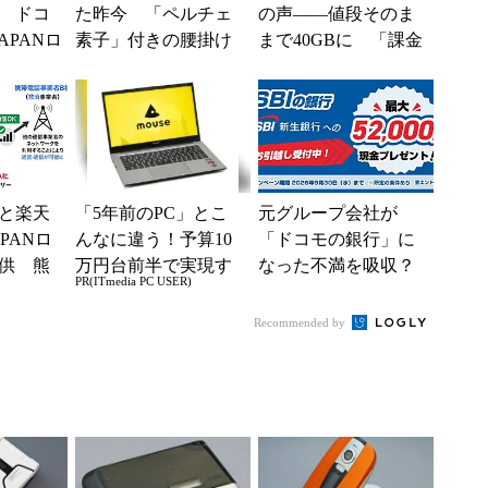
 ドコ
た昨今 「ペルチェ
の声――値段そのま
APANロ
素子」付きの腰掛け
まで40GBに 「課金
供中、
ファンなら乗り切れ
されたのかと思っ
..
る？
た」と戸惑いも
と楽天
「5年前のPC」とこ
元グループ会社が
PANロ
んなに違う！予算10
「ドコモの銀行」に
供 熊
万円台前半で実現す
なった不満を吸収？
PR(ITmedia PC USER)
で障害
る快適PCライフ
SBI新生銀行が「S
BIの銀行」として最
Recommended by
大5....