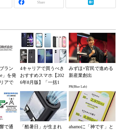
Share
ブラン
4キャリアで買うべき
みずほ×官民で進める
ile」を発
おすすめスマホ【202
新産業創出
リアで
6年8月版】「一括1
PR(Blue Lab)
境へ
円」「月1円」からお
得なiPhone／...
響で通
「酷暑日」が生まれ
ahamoに「神です」と