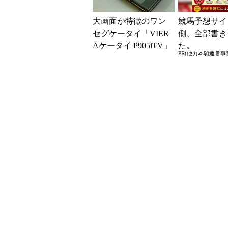
大画面が特徴のワン
競馬予想サイ
セグケータイ「VIER
側、全部書き
Aケータイ P905iTV」
た。
PR(他力本願運営事
（懐かしのケータ
イ）