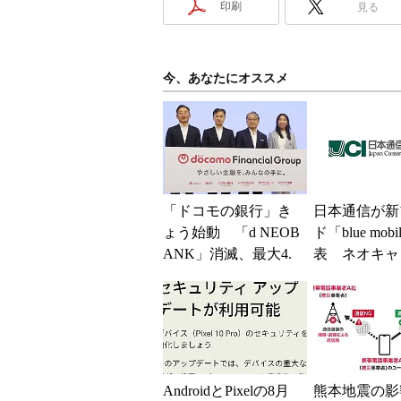
印刷
見る
今、あなたにオススメ
「ドコモの銀行」き
日本通信が新
ょう始動 「d NEOB
ド「blue mob
ANK」消滅、最大4.
表 ネオキャ
5％還元 強みは何か
自由な通信環
解説
AndroidとPixelの8月
熊本地震の影