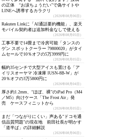
の正体 “お涙ちょうだい”で偽サイトや
LINEへ誘導するカラクリ
（2026年08月06日）
Rakuten Linkに「AI通話要約機能」、楽天
モバイル契約者は追加料金なしで使える
（2026年08月05日）
工事不要で14畳まで冷房可能「タンスの
ゲン スポットクーラー 79800020」がタイ
ムセールで10％オフの5万3999円に
（2026年08月05日）
幅約35センチで大型アイスも置ける「ア
イリスオーヤマ 冷凍庫 IUSN-8B-W」が
20％オフの3万5800円に
（2026年08月04日）
厚さ約1.2mm、“ほぼ、裸”のiPad Pro（M4
／M5）向けケース「The Frost Air」発
売 ケースフィニットから
（2026年08月05日）
まだ「つながりにくい」声ある“ドコモ通
信品質問題”の現在地 前田社長が明かす
「道半ば」の詳細解説
（2026年08月06日）