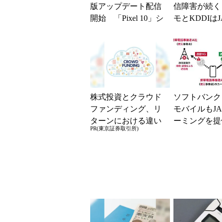
版アップデート配信
信障害が続く
開始 「Pixel 10」シ
モとKDDIはJ
リーズのタッチ不具
ーミングを提
合修...
無料Wi-Fi「00.
株式投資とクラウド
ソフトバンク
ファンディング、リ
モバイルもJA
ターンにおける違い
ーミングを提
PR(東京証券取引所)
は？
本地震の影響
が続く