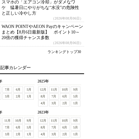
スマホの「エアコン冷却」がダメなワ
ケ 猛暑日にやりがちな“水没”の危険性
と正しい冷やし方
（2026年08月06日）
WAON POINTやAEON Payのキャンペーン
まとめ【8月6日最新版】 ポイント10～
20倍の獲得チャンス多数
（2026年08月06日）
ランキングトップ30
去記事カレンダー
年
2025年
7月
6月
5月
12月
11月
10月
9月
3月
2月
1月
8月
7月
6月
5月
4月
3月
2月
1月
年
2023年
11月
10月
9月
12月
11月
10月
9月
7月
6月
5月
8月
7月
6月
5月
3月
2月
1月
4月
3月
2月
1月