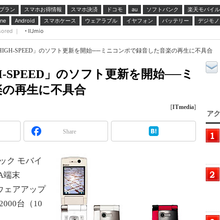
プラン
スマホお得情報
スマホ決済
ドコモ
ソフトバンク
楽天モバイル
au
スマホケース
ウェアラブル
イヤフォン
バッテリー
デジモノ
ne
Android
sored ｜
IIJmio
X HIGH-SPEED」のソフト更新を開始──ミニコンポで録音した音楽の再生に不具合
GH-SPEED」のソフト更新を開始──ミ
楽の再生に不具合
[
ITmedia
]
アク
Share
ック モバイ
A端末
ウェアアップ
00台（10