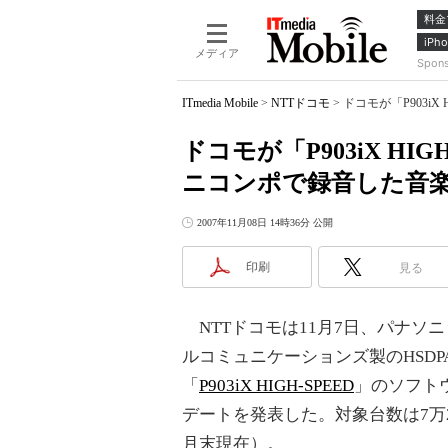
料金
iPho
メディア
Spon
ITmedia Mobile
>
NTTドコモ
>
ドコモが「P903i
ドコモが「P903iX HI
ニコンポで録音した音
2007年11月08日 14時36分 公開
印刷
見る
NTTドコモは11月7日、パナソニ
ルコミュニケーションズ製のHSDP
「
P903iX HIGH-SPEED
」のソフト
デートを発表した。対象台数は7万20
月末現在）。