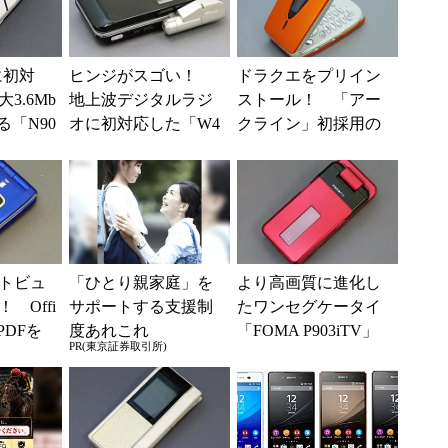
に初対
ヒンジがスゴい！
ドラクエをプリイン
3.6Mb
地上波デジタルラジ
ストール！ 「アー
る「N90
オに初対応した「W4
クライン」初採用の
PEED」
4S」（懐かしのケー
「FOMA N900i」（懐
タイ）
かしのケータイ）
トビュ
「ひとり親家庭」を
より高画質に進化し
 Offi
サポートする支援制
たワンセグケータイ
PDFを
度あれこれ
「FOMA P903iTV」
PR(東京証券取引所)
る「FO
（懐かしのケータ
イ）