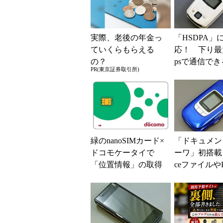
実際、老後の年金っ
「HSDPA」
ていくらもらえる
応！ 下り最大
の？
psで通信でき
PR(東京証券取引所)
2iX HIGH-S
（...
緑のnanoSIMカード×
「ドキュメン
ドコモケータイで
ーワ」初搭載！
「位置情報」の取得
ceファイルや
に問題発生 SIMカ
チェックでき
ードの交換で対応
MA SH900...
（一...