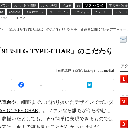
プラン
スマホお得情報
スマホ決済
ドコモ
ソフトバンク
楽天モバイル
au
スマホケース
ウェアラブル
イヤフォン
バッテリー
デジモノ
ne
Android
sored ｜
IIJmio
、「913SH G TYPE-CHAR」のこだわりとやらを：企画者に聞く“シャア専用ケータ
3SH G TYPE-CHAR」のこだわり
アク
[石野純也（EYE's factory），
ITmedia
]
Share
充電台
や、細部までこだわり抜いたデザインでガンダ
3SH G TYPE-CHAR
」。ファンなら誰もがうらやむこ
え夢描いたとしても、そう簡単に実現できるものでは
端末は、今まで誰も見たことがなかったはずだ。