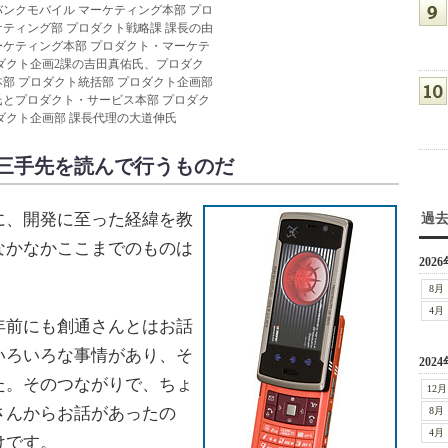
ンクモバイル マーケティング本部 プロ
ティング部 プロダクト戦略課 課長の由
ケティング本部 プロダクト・マーケテ
ダクト企画2課の吉田真佑氏、プロダク
部 プロダクト統括部 プロダクト企画部
とプロダクト・サービス本部 プロダク
ダクト企画部 課長代理の大道伸氏
三手先を読んで行うものだ
、開発に至った経緯を教
過
なかなかここまでのものは
2026
8月
4月
前にも創通さんとはお話
いろいろな事情があり、そ
2024
た。そのつながりで、ちょ
12月
さんからお話があったの
8月
4月
けです。