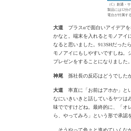
（C）創通・サ
製品には12分
電台が付属す
大道
プラスαで面白いアイデアを
かなと。端末を入れるとモノアイ
なると思いました。913SHだっ
モノアイにもしやすいですしね。シ
プレゼンをすることになりました
神尾
孫社長の反応はどうでした
大道
率直に「お前はアホか」とい
なにいきいきと話しているヤツは
味でですけどね。最終的に、「オ
ら、やってみろ」という形で承認
そうやって色々と進めていくなか