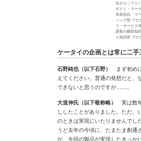
左からソフトバ
ダクト・マーケ
本昌也氏、マー
ィング部 プロ
ト・サービス本
課長の横田知氏
ト統括部 プロ
ケータイの企画とは常に二手
石野純也（以下石野）
まず初めに
えてください。普通の発想だと、
できないと思うのですが……。
大道伸氏（以下敬称略）
実は数年
ししたことがありました。ただ、
のときは実現にいたりませんでし
うど去年の今頃に、たまたま創通
が、今回の製品が実現したきっか