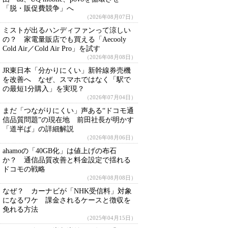
「脱・販促費競争」へ
（2026年08月07日）
ミストが出るハンディファンって涼しい
の？ 家電量販店でも買える「Aecooly
Cold Air／Cold Air Pro」を試す
（2026年08月08日）
JR東日本「分かりにくい」新幹線券売機
を改善へ なぜ、スマホではなく「駅で
の最短1分購入」を実現？
（2026年07月04日）
まだ「つながりにくい」声ある“ドコモ通
信品質問題”の現在地 前田社長が明かす
「道半ば」の詳細解説
（2026年08月06日）
ahamoの「40GB化」は値上げの布石
か？ 通信品質改善と料金設定で揺れる
ドコモの戦略
（2026年08月08日）
なぜ？ カーナビが「NHK受信料」対象
になるワケ 課金されるケースと徴収を
免れる方法
（2025年04月15日）