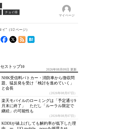
チョイ得
マイページ
イ”（1/2 ページ）
セストップ10
2026年08月09日 更新
NHK受信料パトカー・消防車から徴収問
題、猛反発を受け「検討を進めていく」
と会長
（2026年08月07日）
楽天モバイルのローミングは「予定通り9
月末に終了」 ただし「ルーラル限定で
継続」の可能性も
（2026年08月07日）
KDDIが値上げしても解約率が低下した理
由 au、UQ mobile、povoを循環させ