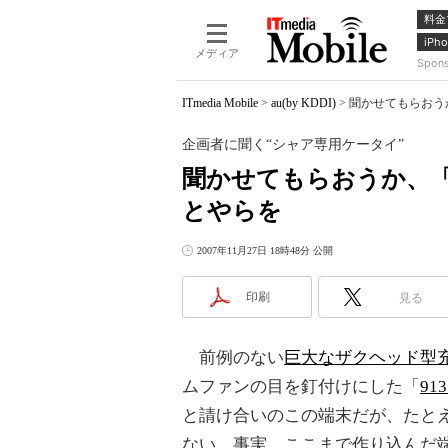
料金
iPho
メディア
Spon
ITmedia Mobile
>
au(by KDDI)
>
聞かせてもらおうか
企画者に聞く“シャア専用ケータイ”
聞かせてもらおうか、「91
とやらを
2007年11月27日 18時48分 公開
印刷
見る
前例のない
巨大なザクヘッド型
ムファンの目を釘付けにした「
91
と請け合いのこの端末だが、たと
ない。事実、ここまで作り込んだ