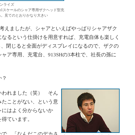
ンライズ
の1スケールのシャア専用ザクヘッド型充
る。見てのとおりかなり大きい
考えましたが、シャアといえばやっぱりシャアザク
になるという仕掛けを用意すれば、充電自体も楽しく
たら、閉じると全面がディスプレイになるので、ザクの
ャア専用、充電台、913SHの3本柱で、社長の孫に
。
か？
われました（笑） そん
みたことがない、という意
レにはよく分からないか
を得ています。
で、「なんだこのデカさ