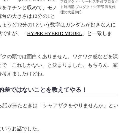
プロダクト・サービス本部 プロダク
末をキチンと収めて、モノ
ト統括部 プロダクト企画部 課長代
理の大道伸氏
台の大きさは12分の1と
ょうど12分の1という数字はガンダムが好きな人に
然ですが、「
HYPER HYBRID MODEL
」と一致しま
クの頭では面白くありません。ワクワク感などを演
とで「これしかない」と決まりました。もちろん、家
分考えましたけどね。
的差ではないことを教えてやる！
から話が来たときは「シャアザクをやりませんか」とい
いうお話でした。